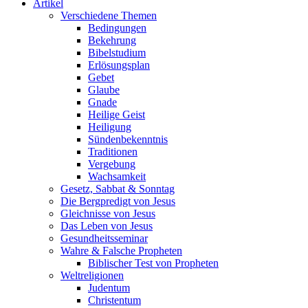
Artikel
Verschiedene Themen
Bedingungen
Bekehrung
Bibelstudium
Erlösungsplan
Gebet
Glaube
Gnade
Heilige Geist
Heiligung
Sündenbekenntnis
Traditionen
Vergebung
Wachsamkeit
Gesetz, Sabbat & Sonntag
Die Bergpredigt von Jesus
Gleichnisse von Jesus
Das Leben von Jesus
Gesundheitsseminar
Wahre & Falsche Propheten
Biblischer Test von Propheten
Weltreligionen
Judentum
Christentum