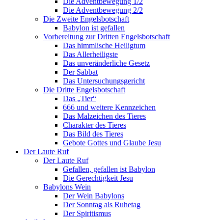
Die Adventbewegung 1/2
Die Adventbewegung 2/2
Die Zweite Engelsbotschaft
Babylon ist gefallen
Vorbereitung zur Dritten Engelsbotschaft
Das himmlische Heiligtum
Das Allerheiligste
Das unveränderliche Gesetz
Der Sabbat
Das Untersuchungsgericht
Die Dritte Engelsbotschaft
Das „Tier“
666 und weitere Kennzeichen
Das Malzeichen des Tieres
Charakter des Tieres
Das Bild des Tieres
Gebote Gottes und Glaube Jesu
Der Laute Ruf
Der Laute Ruf
Gefallen, gefallen ist Babylon
Die Gerechtigkeit Jesu
Babylons Wein
Der Wein Babylons
Der Sonntag als Ruhetag
Der Spiritismus