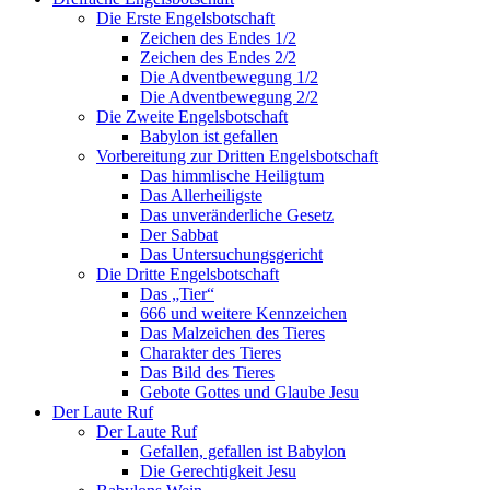
Die Erste Engelsbotschaft
Zeichen des Endes 1/2
Zeichen des Endes 2/2
Die Adventbewegung 1/2
Die Adventbewegung 2/2
Die Zweite Engelsbotschaft
Babylon ist gefallen
Vorbereitung zur Dritten Engelsbotschaft
Das himmlische Heiligtum
Das Allerheiligste
Das unveränderliche Gesetz
Der Sabbat
Das Untersuchungsgericht
Die Dritte Engelsbotschaft
Das „Tier“
666 und weitere Kennzeichen
Das Malzeichen des Tieres
Charakter des Tieres
Das Bild des Tieres
Gebote Gottes und Glaube Jesu
Der Laute Ruf
Der Laute Ruf
Gefallen, gefallen ist Babylon
Die Gerechtigkeit Jesu