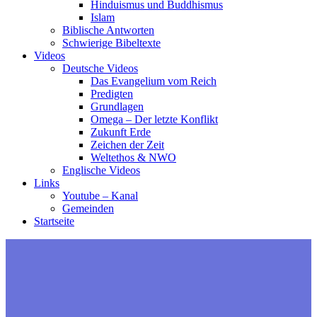
Hinduismus und Buddhismus
Islam
Biblische Antworten
Schwierige Bibeltexte
Videos
Deutsche Videos
Das Evangelium vom Reich
Predigten
Grundlagen
Omega – Der letzte Konflikt
Zukunft Erde
Zeichen der Zeit
Weltethos & NWO
Englische Videos
Links
Youtube – Kanal
Gemeinden
Startseite