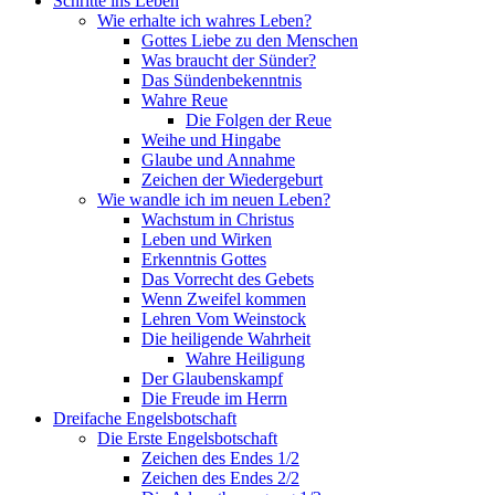
Schritte ins Leben
Wie erhalte ich wahres Leben?
Gottes Liebe zu den Menschen
Was braucht der Sünder?
Das Sündenbekenntnis
Wahre Reue
Die Folgen der Reue
Weihe und Hingabe
Glaube und Annahme
Zeichen der Wiedergeburt
Wie wandle ich im neuen Leben?
Wachstum in Christus
Leben und Wirken
Erkenntnis Gottes
Das Vorrecht des Gebets
Wenn Zweifel kommen
Lehren Vom Weinstock
Die heiligende Wahrheit
Wahre Heiligung
Der Glaubenskampf
Die Freude im Herrn
Dreifache Engelsbotschaft
Die Erste Engelsbotschaft
Zeichen des Endes 1/2
Zeichen des Endes 2/2