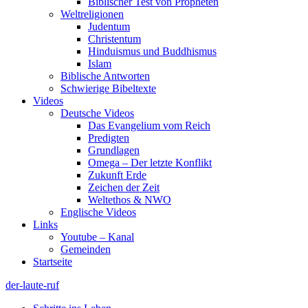
Biblischer Test von Propheten
Weltreligionen
Judentum
Christentum
Hinduismus und Buddhismus
Islam
Biblische Antworten
Schwierige Bibeltexte
Videos
Deutsche Videos
Das Evangelium vom Reich
Predigten
Grundlagen
Omega – Der letzte Konflikt
Zukunft Erde
Zeichen der Zeit
Weltethos & NWO
Englische Videos
Links
Youtube – Kanal
Gemeinden
Startseite
der-laute-ruf