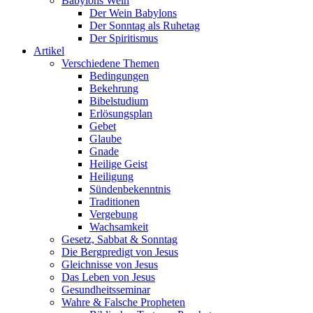
Babylons Wein
Der Wein Babylons
Der Sonntag als Ruhetag
Der Spiritismus
Artikel
Verschiedene Themen
Bedingungen
Bekehrung
Bibelstudium
Erlösungsplan
Gebet
Glaube
Gnade
Heilige Geist
Heiligung
Sündenbekenntnis
Traditionen
Vergebung
Wachsamkeit
Gesetz, Sabbat & Sonntag
Die Bergpredigt von Jesus
Gleichnisse von Jesus
Das Leben von Jesus
Gesundheitsseminar
Wahre & Falsche Propheten