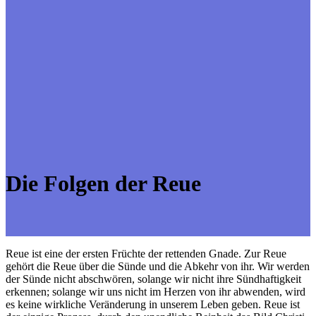
Die Folgen der Reue
Reue ist eine der ersten Früchte der rettenden Gnade. Zur Reue
gehört die Reue über die Sünde und die Abkehr von ihr. Wir werden
der Sünde nicht abschwören, solange wir nicht ihre Sündhaftigkeit
erkennen; solange wir uns nicht im Herzen von ihr abwenden, wird
es keine wirkliche Veränderung in unserem Leben geben. Reue ist