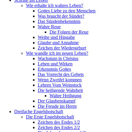
Schritte ins Leben
Wie erhalte ich wahres Leben?
Gottes Liebe zu den Menschen
Was braucht der Sünder?
Das Sündenbekenntnis
Wahre Reue
Die Folgen der Reue
Weihe und Hingabe
Glaube und Annahme
Zeichen der Wiedergeburt
Wie wandle ich im neuen Leben?
Wachstum in Christus
Leben und Wirken
Erkenntnis Gottes
Das Vorrecht des Gebets
Wenn Zweifel kommen
Lehren Vom Weinstock
Die heiligende Wahrheit
Wahre Heiligung
Der Glaubenskampf
Die Freude im Herrn
Dreifache Engelsbotschaft
Die Erste Engelsbotschaft
Zeichen des Endes 1/2
Zeichen des Endes 2/2