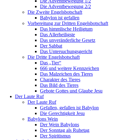
Die Adventbewegung 1/2
Die Adventbewegung 2/2
Die Zweite Engelsbotschaft
Babylon ist gefallen
Vorbereitung zur Dritten Engelsbotschaft
Das himmlische Heiligtum
Das Allerheiligste
Das unveränderliche Gesetz
Der Sabbat
Das Untersuchungsgericht
Die Dritte Engelsbotschaft
Das „Tier“
666 und weitere Kennzeichen
Das Malzeichen des Tieres
Charakter des Tieres
Das Bild des Tieres
Gebote Gottes und Glaube Jesu
Der Laute Ruf
Der Laute Ruf
Gefallen, gefallen ist Babylon
Die Gerechtigkeit Jesu
Babylons Wein
Der Wein Babylons
Der Sonntag als Ruhetag
Der Spiritismus