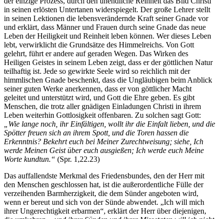
der einzige Prozess, durch den unendliche Reinheit das Bild Christi
in seinen erlösten Untertanen widerspiegelt. Der große Lehrer stellt
in seinen Lektionen die lebensverändernde Kraft seiner Gnade vor
und erklärt, dass Männer und Frauen durch seine Gnade das neue
Leben der Heiligkeit und Reinheit leben können. Wer dieses Leben
lebt, verwirklicht die Grundsätze des Himmelreichs. Von Gott
gelehrt, führt er andere auf geraden Wegen. Das Wirken des
Heiligen Geistes in seinem Leben zeigt, dass er der göttlichen Natur
teilhaftig ist. Jede so gewirkte Seele wird so reichlich mit der
himmlischen Gnade beschenkt, dass die Ungläubigen beim Anblick
seiner guten Werke anerkennen, dass er von göttlicher Macht
geleitet und unterstützt wird, und Gott die Ehre geben. Es gibt
Menschen, die trotz aller gnädigen Einladungen Christi in ihrem
Leben weiterhin Gottlosigkeit offenbaren. Zu solchen sagt Gott:
„Wie lange noch, ihr Einfältigen, wollt ihr die Einfalt lieben, und die
Spötter freuen sich an ihrem Spott, und die Toren hassen die
Erkenntnis? Bekehrt euch bei Meiner Zurechtweisung; siehe, Ich
werde Meinen Geist über euch ausgießen; Ich werde euch Meine
Worte kundtun.“
(Spr. 1,22.23)
Das auffallendste Merkmal des Friedensbundes, den der Herr mit
den Menschen geschlossen hat, ist die außerordentliche Fülle der
verzeihenden Barmherzigkeit, die dem Sünder angeboten wird,
wenn er bereut und sich von der Sünde abwendet. „Ich will mich
ihrer Ungerechtigkeit erbarmen“, erklärt der Herr über diejenigen,