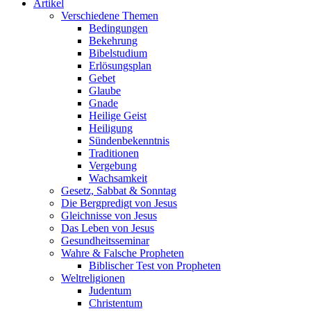
Artikel
Verschiedene Themen
Bedingungen
Bekehrung
Bibelstudium
Erlösungsplan
Gebet
Glaube
Gnade
Heilige Geist
Heiligung
Sündenbekenntnis
Traditionen
Vergebung
Wachsamkeit
Gesetz, Sabbat & Sonntag
Die Bergpredigt von Jesus
Gleichnisse von Jesus
Das Leben von Jesus
Gesundheitsseminar
Wahre & Falsche Propheten
Biblischer Test von Propheten
Weltreligionen
Judentum
Christentum