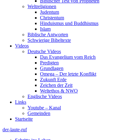
Biblischer Test von Propheten
Weltreligionen
Judentum
Christentum
Hinduismus und Buddhismus
Islam
Biblische Antworten
Schwierige Bibeltexte
Videos
Deutsche Videos
Das Evangelium vom Reich
Predigten
Grundlagen
Omega – Der letzte Konflikt
Zukunft Erde
Zeichen der Zeit
Weltethos & NWO
Englische Videos
Links
Youtube – Kanal
Gemeinden
Startseite
der-laute-ruf