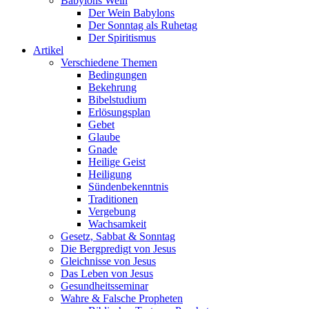
Babylons Wein
Der Wein Babylons
Der Sonntag als Ruhetag
Der Spiritismus
Artikel
Verschiedene Themen
Bedingungen
Bekehrung
Bibelstudium
Erlösungsplan
Gebet
Glaube
Gnade
Heilige Geist
Heiligung
Sündenbekenntnis
Traditionen
Vergebung
Wachsamkeit
Gesetz, Sabbat & Sonntag
Die Bergpredigt von Jesus
Gleichnisse von Jesus
Das Leben von Jesus
Gesundheitsseminar
Wahre & Falsche Propheten