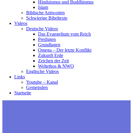
Hinduismus und Buddhismus
Islam
Biblische Antworten
Schwierige Bibeltexte
Videos
Deutsche Videos
Das Evangelium vom Reich
Predigten
Grundlagen
Omega – Der letzte Konflikt
Zukunft Erde
Zeichen der Zeit
Weltethos & NWO
Englische Videos
Links
Youtube – Kanal
Gemeinden
Startseite