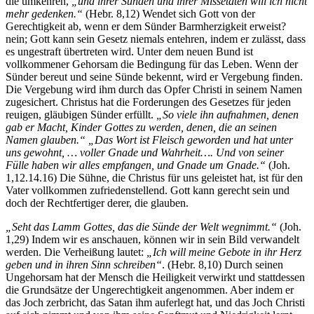
die umkehren,
„und ihrer Sünden und ihrer Missetaten will ich nicht
mehr gedenken.“
(Hebr. 8,12) Wendet sich Gott von der
Gerechtigkeit ab, wenn er dem Sünder Barmherzigkeit erweist?
nein; Gott kann sein Gesetz niemals entehren, indem er zulässt, dass
es ungestraft übertreten wird. Unter dem neuen Bund ist
vollkommener Gehorsam die Bedingung für das Leben. Wenn der
Sünder bereut und seine Sünde bekennt, wird er Vergebung finden.
Die Vergebung wird ihm durch das Opfer Christi in seinem Namen
zugesichert. Christus hat die Forderungen des Gesetzes für jeden
reuigen, gläubigen Sünder erfüllt.
„So viele ihn aufnahmen, denen
gab er Macht, Kinder Gottes zu werden, denen, die an seinen
Namen glauben.“ „Das Wort ist Fleisch geworden und hat unter
uns gewohnt, … voller Gnade und Wahrheit…. Und von seiner
Fülle haben wir alles empfangen, und Gnade um Gnade.“
(Joh.
1,12.14.16) Die Sühne, die Christus für uns geleistet hat, ist für den
Vater vollkommen zufriedenstellend. Gott kann gerecht sein und
doch der Rechtfertiger derer, die glauben.
„Seht das Lamm Gottes, das die Sünde der Welt wegnimmt.“
(Joh.
1,29) Indem wir es anschauen, können wir in sein Bild verwandelt
werden. Die Verheißung lautet:
„Ich will meine Gebote in ihr Herz
geben und in ihren Sinn schreiben“
. (Hebr. 8,10) Durch seinen
Ungehorsam hat der Mensch die Heiligkeit verwirkt und stattdessen
die Grundsätze der Ungerechtigkeit angenommen. Aber indem er
das Joch zerbricht, das Satan ihm auferlegt hat, und das Joch Christi