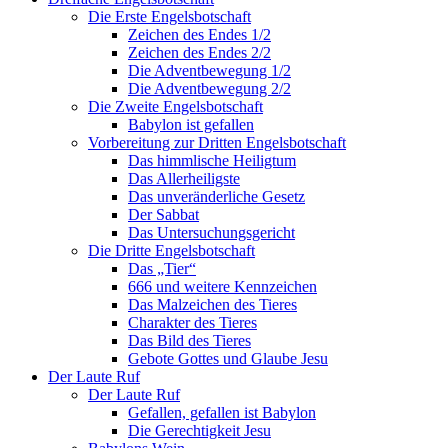
Die Erste Engelsbotschaft
Zeichen des Endes 1/2
Zeichen des Endes 2/2
Die Adventbewegung 1/2
Die Adventbewegung 2/2
Die Zweite Engelsbotschaft
Babylon ist gefallen
Vorbereitung zur Dritten Engelsbotschaft
Das himmlische Heiligtum
Das Allerheiligste
Das unveränderliche Gesetz
Der Sabbat
Das Untersuchungsgericht
Die Dritte Engelsbotschaft
Das „Tier“
666 und weitere Kennzeichen
Das Malzeichen des Tieres
Charakter des Tieres
Das Bild des Tieres
Gebote Gottes und Glaube Jesu
Der Laute Ruf
Der Laute Ruf
Gefallen, gefallen ist Babylon
Die Gerechtigkeit Jesu