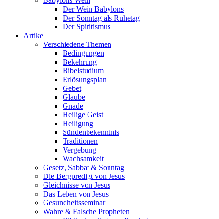
Babylons Wein
Der Wein Babylons
Der Sonntag als Ruhetag
Der Spiritismus
Artikel
Verschiedene Themen
Bedingungen
Bekehrung
Bibelstudium
Erlösungsplan
Gebet
Glaube
Gnade
Heilige Geist
Heiligung
Sündenbekenntnis
Traditionen
Vergebung
Wachsamkeit
Gesetz, Sabbat & Sonntag
Die Bergpredigt von Jesus
Gleichnisse von Jesus
Das Leben von Jesus
Gesundheitsseminar
Wahre & Falsche Propheten