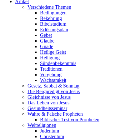
Artikel
Verschiedene Themen
Bedingungen
Bekehrung
Bibelstudium
Erlösungsplan
Gebet
Glaube
Gnade
Heilige Geist
Heiligung
Sündenbekenntnis
Traditionen
Vergebung
Wachsamkeit
Gesetz, Sabbat & Sonntag
Die Bergpredigt von Jesus
Gleichnisse von Jesus
Das Leben von Jesus
Gesundheitsseminar
Wahre & Falsche Propheten
Biblischer Test von Propheten
Weltreligionen
Judentum
Christentum