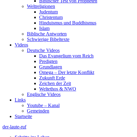
Biblischer Test von Propheten
Weltreligionen
Judentum
Christentum
Hinduismus und Buddhismus
Islam
Biblische Antworten
Schwierige Bibeltexte
Videos
Deutsche Videos
Das Evangelium vom Reich
Predigten
Grundlagen
Omega – Der letzte Konflikt
Zukunft Erde
Zeichen der Zeit
Weltethos & NWO
Englische Videos
Links
Youtube – Kanal
Gemeinden
Startseite
der-laute-ruf