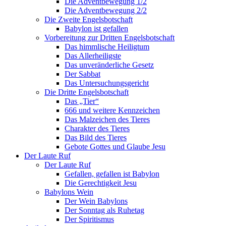
Die Adventbewegung 1/2
Die Adventbewegung 2/2
Die Zweite Engelsbotschaft
Babylon ist gefallen
Vorbereitung zur Dritten Engelsbotschaft
Das himmlische Heiligtum
Das Allerheiligste
Das unveränderliche Gesetz
Der Sabbat
Das Untersuchungsgericht
Die Dritte Engelsbotschaft
Das „Tier“
666 und weitere Kennzeichen
Das Malzeichen des Tieres
Charakter des Tieres
Das Bild des Tieres
Gebote Gottes und Glaube Jesu
Der Laute Ruf
Der Laute Ruf
Gefallen, gefallen ist Babylon
Die Gerechtigkeit Jesu
Babylons Wein
Der Wein Babylons
Der Sonntag als Ruhetag
Der Spiritismus