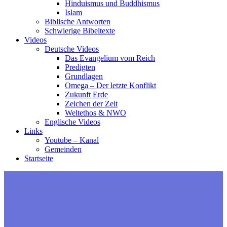
Hinduismus und Buddhismus
Islam
Biblische Antworten
Schwierige Bibeltexte
Videos
Deutsche Videos
Das Evangelium vom Reich
Predigten
Grundlagen
Omega – Der letzte Konflikt
Zukunft Erde
Zeichen der Zeit
Weltethos & NWO
Englische Videos
Links
Youtube – Kanal
Gemeinden
Startseite