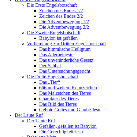
Die Erste Engelsbotschaft
Zeichen des Endes 1/2
Zeichen des Endes 2/2
Die Adventbewegung 1/2
Die Adventbewegung 2/2
Die Zweite Engelsbotschaft
Babylon ist gefallen
Vorbereitung zur Dritten Engelsbotschaft
Das himmlische Heiligtum
Das Allerheiligste
Das unveränderliche Gesetz
Der Sabbat
Das Untersuchungsgericht
Die Dritte Engelsbotschaft
Das „Tier“
666 und weitere Kennzeichen
Das Malzeichen des Tieres
Charakter des Tieres
Das Bild des Tieres
Gebote Gottes und Glaube Jesu
Der Laute Ruf
Der Laute Ruf
Gefallen, gefallen ist Babylon
Die Gerechtigkeit Jesu