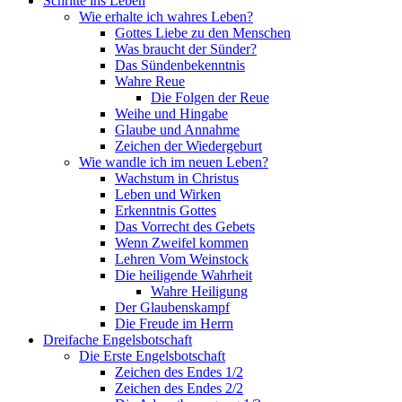
Schritte ins Leben
Wie erhalte ich wahres Leben?
Gottes Liebe zu den Menschen
Was braucht der Sünder?
Das Sündenbekenntnis
Wahre Reue
Die Folgen der Reue
Weihe und Hingabe
Glaube und Annahme
Zeichen der Wiedergeburt
Wie wandle ich im neuen Leben?
Wachstum in Christus
Leben und Wirken
Erkenntnis Gottes
Das Vorrecht des Gebets
Wenn Zweifel kommen
Lehren Vom Weinstock
Die heiligende Wahrheit
Wahre Heiligung
Der Glaubenskampf
Die Freude im Herrn
Dreifache Engelsbotschaft
Die Erste Engelsbotschaft
Zeichen des Endes 1/2
Zeichen des Endes 2/2