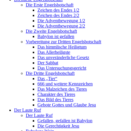
Die Erste Engelsbotschaft
Zeichen des Endes 1/2
Zeichen des Endes 2/2
Die Adventbewegung 1/2
Die Adventbewegung 2/2
Die Zweite Engelsbotschaft
Babylon ist gefallen
Vorbereitung zur Dritten Engelsbotschaft
Das himmlische Heiligtum
Das Allerheiligste
Das unveränderliche Gesetz
Der Sabbat
Das Untersuchungsgericht
Die Dritte Engelsbotschaft
Das „Tier“
666 und weitere Kennzeichen
Das Malzeichen des Tieres
Charakter des Tieres
Das Bild des Tieres
Gebote Gottes und Glaube Jesu
Der Laute Ruf
Der Laute Ruf
Gefallen, gefallen ist Babylon
Die Gerechtigkeit Jesu