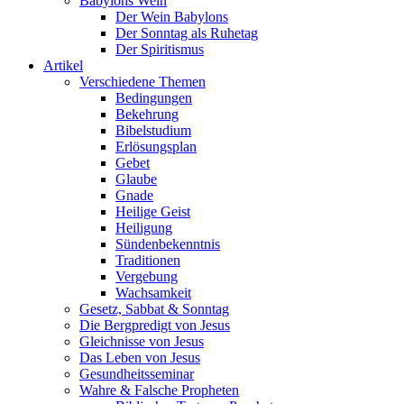
Babylons Wein
Der Wein Babylons
Der Sonntag als Ruhetag
Der Spiritismus
Artikel
Verschiedene Themen
Bedingungen
Bekehrung
Bibelstudium
Erlösungsplan
Gebet
Glaube
Gnade
Heilige Geist
Heiligung
Sündenbekenntnis
Traditionen
Vergebung
Wachsamkeit
Gesetz, Sabbat & Sonntag
Die Bergpredigt von Jesus
Gleichnisse von Jesus
Das Leben von Jesus
Gesundheitsseminar
Wahre & Falsche Propheten