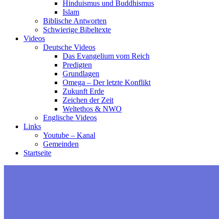
Hinduismus und Buddhismus
Islam
Biblische Antworten
Schwierige Bibeltexte
Videos
Deutsche Videos
Das Evangelium vom Reich
Predigten
Grundlagen
Omega – Der letzte Konflikt
Zukunft Erde
Zeichen der Zeit
Weltethos & NWO
Englische Videos
Links
Youtube – Kanal
Gemeinden
Startseite