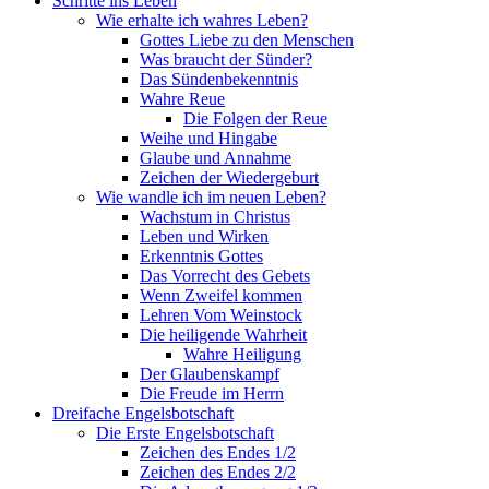
Schritte ins Leben
Wie erhalte ich wahres Leben?
Gottes Liebe zu den Menschen
Was braucht der Sünder?
Das Sündenbekenntnis
Wahre Reue
Die Folgen der Reue
Weihe und Hingabe
Glaube und Annahme
Zeichen der Wiedergeburt
Wie wandle ich im neuen Leben?
Wachstum in Christus
Leben und Wirken
Erkenntnis Gottes
Das Vorrecht des Gebets
Wenn Zweifel kommen
Lehren Vom Weinstock
Die heiligende Wahrheit
Wahre Heiligung
Der Glaubenskampf
Die Freude im Herrn
Dreifache Engelsbotschaft
Die Erste Engelsbotschaft
Zeichen des Endes 1/2
Zeichen des Endes 2/2