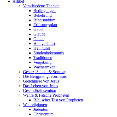
Artikel
Verschiedene Themen
Bedingungen
Bekehrung
Bibelstudium
Erlösungsplan
Gebet
Glaube
Gnade
Heilige Geist
Heiligung
Sündenbekenntnis
Traditionen
Vergebung
Wachsamkeit
Gesetz, Sabbat & Sonntag
Die Bergpredigt von Jesus
Gleichnisse von Jesus
Das Leben von Jesus
Gesundheitsseminar
Wahre & Falsche Propheten
Biblischer Test von Propheten
Weltreligionen
Judentum
Christentum