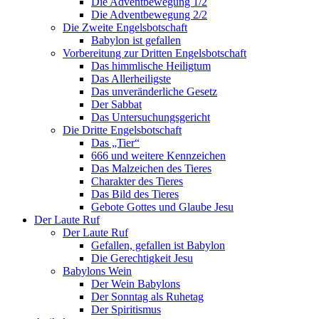
Die Adventbewegung 1/2
Die Adventbewegung 2/2
Die Zweite Engelsbotschaft
Babylon ist gefallen
Vorbereitung zur Dritten Engelsbotschaft
Das himmlische Heiligtum
Das Allerheiligste
Das unveränderliche Gesetz
Der Sabbat
Das Untersuchungsgericht
Die Dritte Engelsbotschaft
Das „Tier“
666 und weitere Kennzeichen
Das Malzeichen des Tieres
Charakter des Tieres
Das Bild des Tieres
Gebote Gottes und Glaube Jesu
Der Laute Ruf
Der Laute Ruf
Gefallen, gefallen ist Babylon
Die Gerechtigkeit Jesu
Babylons Wein
Der Wein Babylons
Der Sonntag als Ruhetag
Der Spiritismus