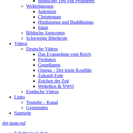
Biblischer Test von Propheten
Weltreligionen
Judentum
Christentum
Hinduismus und Buddhismus
Islam
Biblische Antworten
Schwierige Bibeltexte
Videos
Deutsche Videos
Das Evangelium vom Reich
Predigten
Grundlagen
Omega – Der letzte Konflikt
Zukunft Erde
Zeichen der Zeit
Weltethos & NWO
Englische Videos
Links
Youtube – Kanal
Gemeinden
Startseite
der-laute-ruf