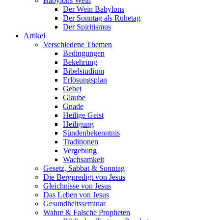
Babylons Wein
Der Wein Babylons
Der Sonntag als Ruhetag
Der Spiritismus
Artikel
Verschiedene Themen
Bedingungen
Bekehrung
Bibelstudium
Erlösungsplan
Gebet
Glaube
Gnade
Heilige Geist
Heiligung
Sündenbekenntnis
Traditionen
Vergebung
Wachsamkeit
Gesetz, Sabbat & Sonntag
Die Bergpredigt von Jesus
Gleichnisse von Jesus
Das Leben von Jesus
Gesundheitsseminar
Wahre & Falsche Propheten