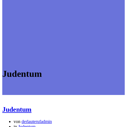
Judentum
Judentum
von
derlauterufadmin
in
Judentum