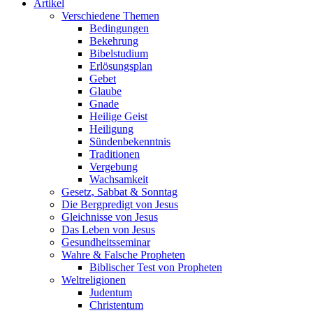
Artikel
Verschiedene Themen
Bedingungen
Bekehrung
Bibelstudium
Erlösungsplan
Gebet
Glaube
Gnade
Heilige Geist
Heiligung
Sündenbekenntnis
Traditionen
Vergebung
Wachsamkeit
Gesetz, Sabbat & Sonntag
Die Bergpredigt von Jesus
Gleichnisse von Jesus
Das Leben von Jesus
Gesundheitsseminar
Wahre & Falsche Propheten
Biblischer Test von Propheten
Weltreligionen
Judentum
Christentum