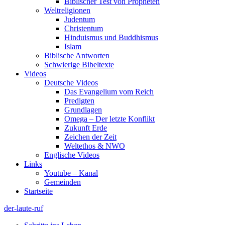
Biblischer Test von Propheten
Weltreligionen
Judentum
Christentum
Hinduismus und Buddhismus
Islam
Biblische Antworten
Schwierige Bibeltexte
Videos
Deutsche Videos
Das Evangelium vom Reich
Predigten
Grundlagen
Omega – Der letzte Konflikt
Zukunft Erde
Zeichen der Zeit
Weltethos & NWO
Englische Videos
Links
Youtube – Kanal
Gemeinden
Startseite
der-laute-ruf