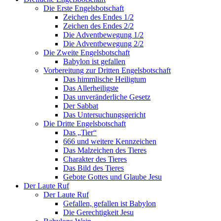
Die Erste Engelsbotschaft
Zeichen des Endes 1/2
Zeichen des Endes 2/2
Die Adventbewegung 1/2
Die Adventbewegung 2/2
Die Zweite Engelsbotschaft
Babylon ist gefallen
Vorbereitung zur Dritten Engelsbotschaft
Das himmlische Heiligtum
Das Allerheiligste
Das unveränderliche Gesetz
Der Sabbat
Das Untersuchungsgericht
Die Dritte Engelsbotschaft
Das „Tier“
666 und weitere Kennzeichen
Das Malzeichen des Tieres
Charakter des Tieres
Das Bild des Tieres
Gebote Gottes und Glaube Jesu
Der Laute Ruf
Der Laute Ruf
Gefallen, gefallen ist Babylon
Die Gerechtigkeit Jesu