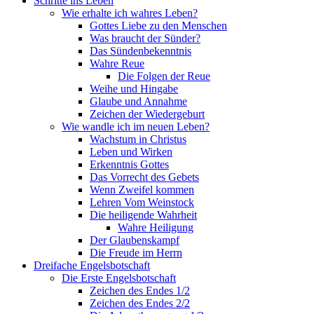
Schritte ins Leben
Wie erhalte ich wahres Leben?
Gottes Liebe zu den Menschen
Was braucht der Sünder?
Das Sündenbekenntnis
Wahre Reue
Die Folgen der Reue
Weihe und Hingabe
Glaube und Annahme
Zeichen der Wiedergeburt
Wie wandle ich im neuen Leben?
Wachstum in Christus
Leben und Wirken
Erkenntnis Gottes
Das Vorrecht des Gebets
Wenn Zweifel kommen
Lehren Vom Weinstock
Die heiligende Wahrheit
Wahre Heiligung
Der Glaubenskampf
Die Freude im Herrn
Dreifache Engelsbotschaft
Die Erste Engelsbotschaft
Zeichen des Endes 1/2
Zeichen des Endes 2/2