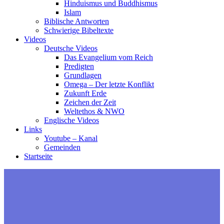
Hinduismus und Buddhismus
Islam
Biblische Antworten
Schwierige Bibeltexte
Videos
Deutsche Videos
Das Evangelium vom Reich
Predigten
Grundlagen
Omega – Der letzte Konflikt
Zukunft Erde
Zeichen der Zeit
Weltethos & NWO
Englische Videos
Links
Youtube – Kanal
Gemeinden
Startseite