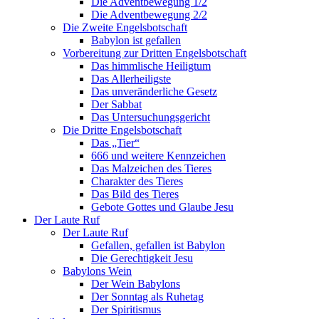
Die Adventbewegung 1/2
Die Adventbewegung 2/2
Die Zweite Engelsbotschaft
Babylon ist gefallen
Vorbereitung zur Dritten Engelsbotschaft
Das himmlische Heiligtum
Das Allerheiligste
Das unveränderliche Gesetz
Der Sabbat
Das Untersuchungsgericht
Die Dritte Engelsbotschaft
Das „Tier“
666 und weitere Kennzeichen
Das Malzeichen des Tieres
Charakter des Tieres
Das Bild des Tieres
Gebote Gottes und Glaube Jesu
Der Laute Ruf
Der Laute Ruf
Gefallen, gefallen ist Babylon
Die Gerechtigkeit Jesu
Babylons Wein
Der Wein Babylons
Der Sonntag als Ruhetag
Der Spiritismus