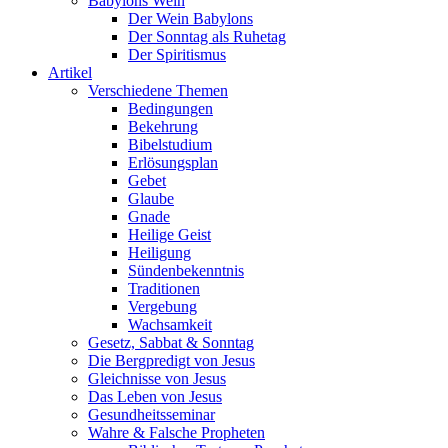
Babylons Wein
Der Wein Babylons
Der Sonntag als Ruhetag
Der Spiritismus
Artikel
Verschiedene Themen
Bedingungen
Bekehrung
Bibelstudium
Erlösungsplan
Gebet
Glaube
Gnade
Heilige Geist
Heiligung
Sündenbekenntnis
Traditionen
Vergebung
Wachsamkeit
Gesetz, Sabbat & Sonntag
Die Bergpredigt von Jesus
Gleichnisse von Jesus
Das Leben von Jesus
Gesundheitsseminar
Wahre & Falsche Propheten