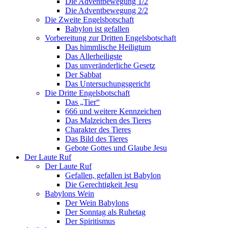
Die Adventbewegung 1/2
Die Adventbewegung 2/2
Die Zweite Engelsbotschaft
Babylon ist gefallen
Vorbereitung zur Dritten Engelsbotschaft
Das himmlische Heiligtum
Das Allerheiligste
Das unveränderliche Gesetz
Der Sabbat
Das Untersuchungsgericht
Die Dritte Engelsbotschaft
Das „Tier“
666 und weitere Kennzeichen
Das Malzeichen des Tieres
Charakter des Tieres
Das Bild des Tieres
Gebote Gottes und Glaube Jesu
Der Laute Ruf
Der Laute Ruf
Gefallen, gefallen ist Babylon
Die Gerechtigkeit Jesu
Babylons Wein
Der Wein Babylons
Der Sonntag als Ruhetag
Der Spiritismus