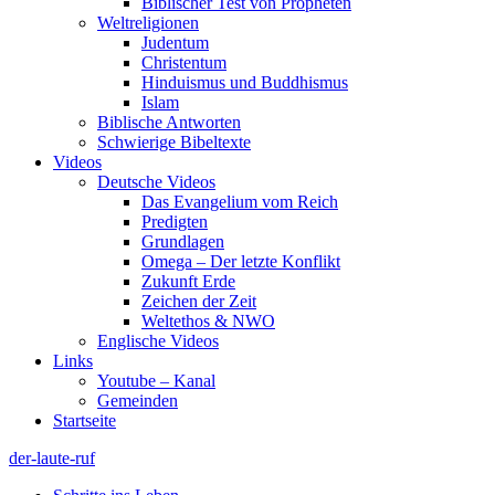
Biblischer Test von Propheten
Weltreligionen
Judentum
Christentum
Hinduismus und Buddhismus
Islam
Biblische Antworten
Schwierige Bibeltexte
Videos
Deutsche Videos
Das Evangelium vom Reich
Predigten
Grundlagen
Omega – Der letzte Konflikt
Zukunft Erde
Zeichen der Zeit
Weltethos & NWO
Englische Videos
Links
Youtube – Kanal
Gemeinden
Startseite
der-laute-ruf