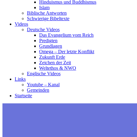
Hinduismus und Buddhismus
Islam
Biblische Antworten
Schwierige Bibeltexte
Videos
Deutsche Videos
Das Evangelium vom Reich
Predigten
Grundlagen
Omega – Der letzte Konflikt
Zukunft Erde
Zeichen der Zeit
Weltethos & NWO
Englische Videos
Links
Youtube – Kanal
Gemeinden
Startseite