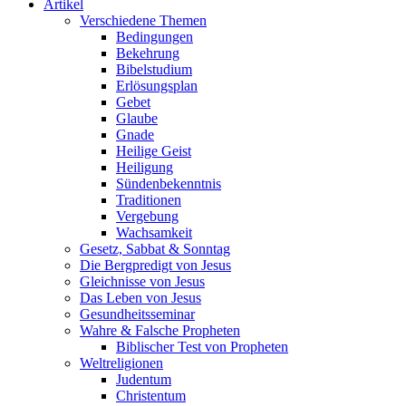
Artikel
Verschiedene Themen
Bedingungen
Bekehrung
Bibelstudium
Erlösungsplan
Gebet
Glaube
Gnade
Heilige Geist
Heiligung
Sündenbekenntnis
Traditionen
Vergebung
Wachsamkeit
Gesetz, Sabbat & Sonntag
Die Bergpredigt von Jesus
Gleichnisse von Jesus
Das Leben von Jesus
Gesundheitsseminar
Wahre & Falsche Propheten
Biblischer Test von Propheten
Weltreligionen
Judentum
Christentum