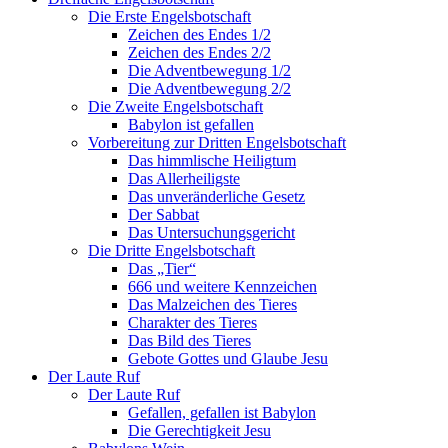
Die Erste Engelsbotschaft
Zeichen des Endes 1/2
Zeichen des Endes 2/2
Die Adventbewegung 1/2
Die Adventbewegung 2/2
Die Zweite Engelsbotschaft
Babylon ist gefallen
Vorbereitung zur Dritten Engelsbotschaft
Das himmlische Heiligtum
Das Allerheiligste
Das unveränderliche Gesetz
Der Sabbat
Das Untersuchungsgericht
Die Dritte Engelsbotschaft
Das „Tier“
666 und weitere Kennzeichen
Das Malzeichen des Tieres
Charakter des Tieres
Das Bild des Tieres
Gebote Gottes und Glaube Jesu
Der Laute Ruf
Der Laute Ruf
Gefallen, gefallen ist Babylon
Die Gerechtigkeit Jesu