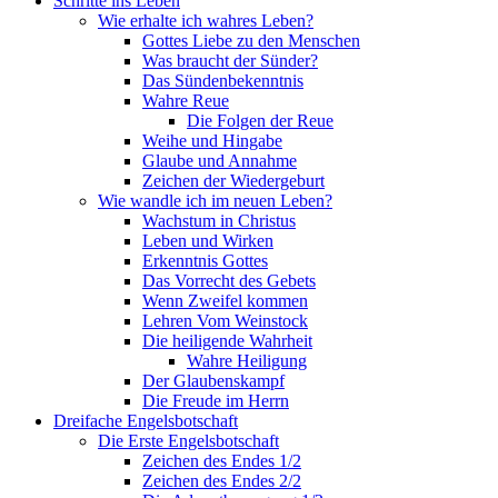
Schritte ins Leben
Wie erhalte ich wahres Leben?
Gottes Liebe zu den Menschen
Was braucht der Sünder?
Das Sündenbekenntnis
Wahre Reue
Die Folgen der Reue
Weihe und Hingabe
Glaube und Annahme
Zeichen der Wiedergeburt
Wie wandle ich im neuen Leben?
Wachstum in Christus
Leben und Wirken
Erkenntnis Gottes
Das Vorrecht des Gebets
Wenn Zweifel kommen
Lehren Vom Weinstock
Die heiligende Wahrheit
Wahre Heiligung
Der Glaubenskampf
Die Freude im Herrn
Dreifache Engelsbotschaft
Die Erste Engelsbotschaft
Zeichen des Endes 1/2
Zeichen des Endes 2/2