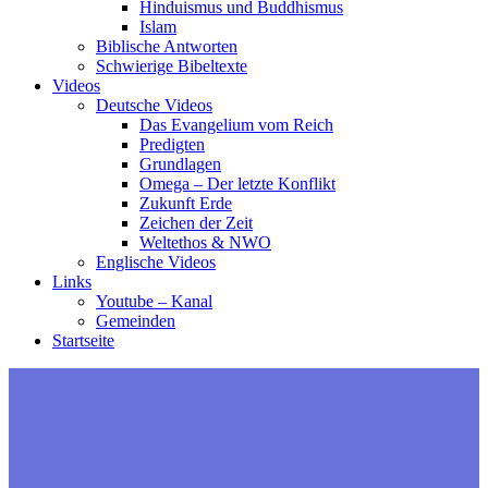
Hinduismus und Buddhismus
Islam
Biblische Antworten
Schwierige Bibeltexte
Videos
Deutsche Videos
Das Evangelium vom Reich
Predigten
Grundlagen
Omega – Der letzte Konflikt
Zukunft Erde
Zeichen der Zeit
Weltethos & NWO
Englische Videos
Links
Youtube – Kanal
Gemeinden
Startseite