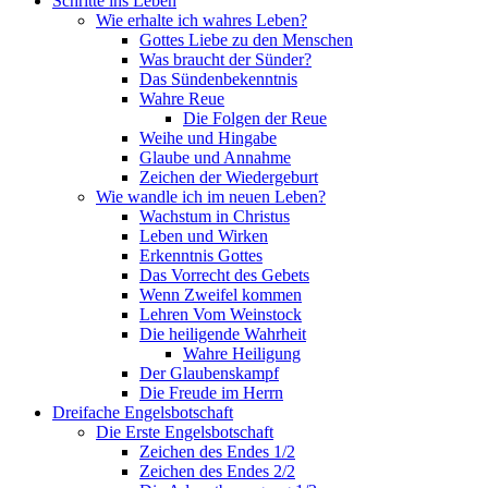
Schritte ins Leben
Wie erhalte ich wahres Leben?
Gottes Liebe zu den Menschen
Was braucht der Sünder?
Das Sündenbekenntnis
Wahre Reue
Die Folgen der Reue
Weihe und Hingabe
Glaube und Annahme
Zeichen der Wiedergeburt
Wie wandle ich im neuen Leben?
Wachstum in Christus
Leben und Wirken
Erkenntnis Gottes
Das Vorrecht des Gebets
Wenn Zweifel kommen
Lehren Vom Weinstock
Die heiligende Wahrheit
Wahre Heiligung
Der Glaubenskampf
Die Freude im Herrn
Dreifache Engelsbotschaft
Die Erste Engelsbotschaft
Zeichen des Endes 1/2
Zeichen des Endes 2/2