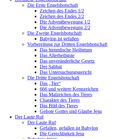
Die Erste Engelsbotschaft
Zeichen des Endes 1/2
Zeichen des Endes 2/2
Die Adventbewegung 1/2
Die Adventbewegung 2/2
Die Zweite Engelsbotschaft
Babylon ist gefallen
Vorbereitung zur Dritten Engelsbotschaft
Das himmlische Heiligtum
Das Allerheiligste
Das unveränderliche Gesetz
Der Sabbat
Das Untersuchungsgericht
Die Dritte Engelsbotschaft
Das „Tier“
666 und weitere Kennzeichen
Das Malzeichen des Tieres
Charakter des Tieres
Das Bild des Tieres
Gebote Gottes und Glaube Jesu
Der Laute Ruf
Der Laute Ruf
Gefallen, gefallen ist Babylon
Die Gerechtigkeit Jesu