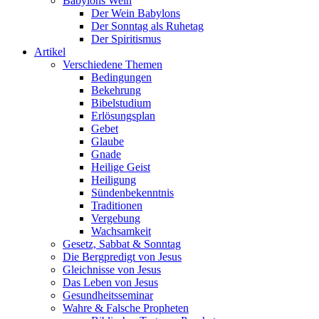
Babylons Wein
Der Wein Babylons
Der Sonntag als Ruhetag
Der Spiritismus
Artikel
Verschiedene Themen
Bedingungen
Bekehrung
Bibelstudium
Erlösungsplan
Gebet
Glaube
Gnade
Heilige Geist
Heiligung
Sündenbekenntnis
Traditionen
Vergebung
Wachsamkeit
Gesetz, Sabbat & Sonntag
Die Bergpredigt von Jesus
Gleichnisse von Jesus
Das Leben von Jesus
Gesundheitsseminar
Wahre & Falsche Propheten