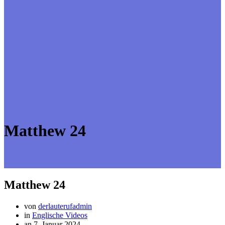
Matthew 24
Matthew 24
von
derlauterufadmin
in
Englische Videos
an 7. Januar 2024