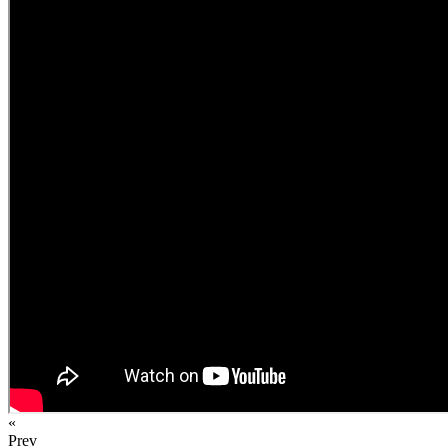
«
Prev