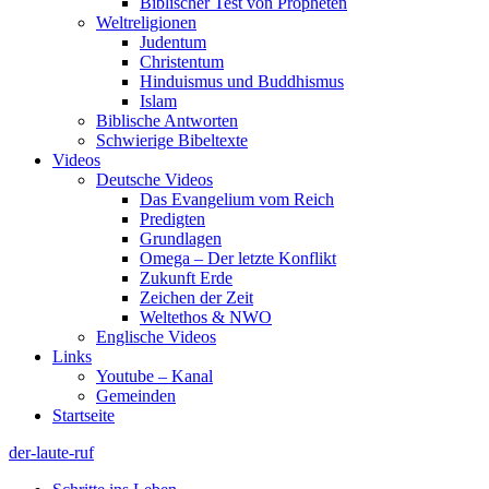
Biblischer Test von Propheten
Weltreligionen
Judentum
Christentum
Hinduismus und Buddhismus
Islam
Biblische Antworten
Schwierige Bibeltexte
Videos
Deutsche Videos
Das Evangelium vom Reich
Predigten
Grundlagen
Omega – Der letzte Konflikt
Zukunft Erde
Zeichen der Zeit
Weltethos & NWO
Englische Videos
Links
Youtube – Kanal
Gemeinden
Startseite
der-laute-ruf