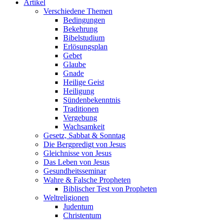
Artikel
Verschiedene Themen
Bedingungen
Bekehrung
Bibelstudium
Erlösungsplan
Gebet
Glaube
Gnade
Heilige Geist
Heiligung
Sündenbekenntnis
Traditionen
Vergebung
Wachsamkeit
Gesetz, Sabbat & Sonntag
Die Bergpredigt von Jesus
Gleichnisse von Jesus
Das Leben von Jesus
Gesundheitsseminar
Wahre & Falsche Propheten
Biblischer Test von Propheten
Weltreligionen
Judentum
Christentum