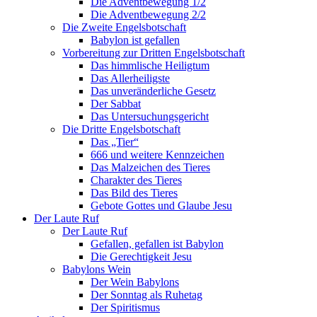
Die Adventbewegung 1/2
Die Adventbewegung 2/2
Die Zweite Engelsbotschaft
Babylon ist gefallen
Vorbereitung zur Dritten Engelsbotschaft
Das himmlische Heiligtum
Das Allerheiligste
Das unveränderliche Gesetz
Der Sabbat
Das Untersuchungsgericht
Die Dritte Engelsbotschaft
Das „Tier“
666 und weitere Kennzeichen
Das Malzeichen des Tieres
Charakter des Tieres
Das Bild des Tieres
Gebote Gottes und Glaube Jesu
Der Laute Ruf
Der Laute Ruf
Gefallen, gefallen ist Babylon
Die Gerechtigkeit Jesu
Babylons Wein
Der Wein Babylons
Der Sonntag als Ruhetag
Der Spiritismus