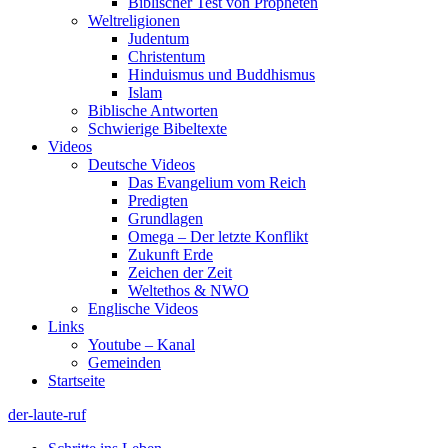
Biblischer Test von Propheten
Weltreligionen
Judentum
Christentum
Hinduismus und Buddhismus
Islam
Biblische Antworten
Schwierige Bibeltexte
Videos
Deutsche Videos
Das Evangelium vom Reich
Predigten
Grundlagen
Omega – Der letzte Konflikt
Zukunft Erde
Zeichen der Zeit
Weltethos & NWO
Englische Videos
Links
Youtube – Kanal
Gemeinden
Startseite
der-laute-ruf