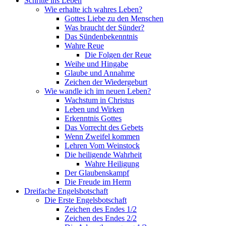
Schritte ins Leben
Wie erhalte ich wahres Leben?
Gottes Liebe zu den Menschen
Was braucht der Sünder?
Das Sündenbekenntnis
Wahre Reue
Die Folgen der Reue
Weihe und Hingabe
Glaube und Annahme
Zeichen der Wiedergeburt
Wie wandle ich im neuen Leben?
Wachstum in Christus
Leben und Wirken
Erkenntnis Gottes
Das Vorrecht des Gebets
Wenn Zweifel kommen
Lehren Vom Weinstock
Die heiligende Wahrheit
Wahre Heiligung
Der Glaubenskampf
Die Freude im Herrn
Dreifache Engelsbotschaft
Die Erste Engelsbotschaft
Zeichen des Endes 1/2
Zeichen des Endes 2/2