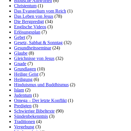
Biblische Antworten
(6)
Christentum
(1)
Das Evangelium vom Reich
(1)
Das Leben von Jesus
(78)
Die Bergpredigt
(34)
Englische Videos
(3)
Erlösungsplan
(7)
Gebet
(7)
Gesetz, Sabbat & Sonntag
(32)
Gesundheitsseminar
(24)
Glaube
(8)
Gleichnisse von Jesus
(32)
Gnade
(7)
Grundlagen
(10)
Heilige Geist
(7)
Heiligung
(6)
Hinduismus und Buddhismus
(2)
Islam
(2)
Judentum
(1)
Omega – Der letzte Konflikt
(1)
Predigten
(3)
Schwierige Bibeltexte
(90)
Sündenbekenntnis
(3)
Traditionen
(4)
Vergebung
(3)