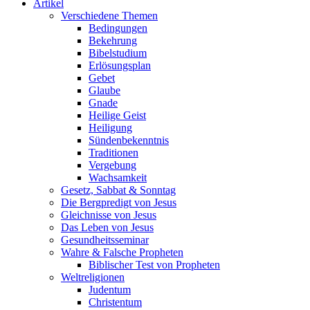
Artikel
Verschiedene Themen
Bedingungen
Bekehrung
Bibelstudium
Erlösungsplan
Gebet
Glaube
Gnade
Heilige Geist
Heiligung
Sündenbekenntnis
Traditionen
Vergebung
Wachsamkeit
Gesetz, Sabbat & Sonntag
Die Bergpredigt von Jesus
Gleichnisse von Jesus
Das Leben von Jesus
Gesundheitsseminar
Wahre & Falsche Propheten
Biblischer Test von Propheten
Weltreligionen
Judentum
Christentum