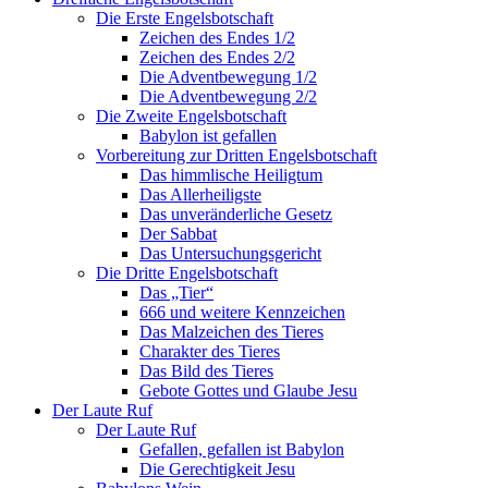
Die Erste Engelsbotschaft
Zeichen des Endes 1/2
Zeichen des Endes 2/2
Die Adventbewegung 1/2
Die Adventbewegung 2/2
Die Zweite Engelsbotschaft
Babylon ist gefallen
Vorbereitung zur Dritten Engelsbotschaft
Das himmlische Heiligtum
Das Allerheiligste
Das unveränderliche Gesetz
Der Sabbat
Das Untersuchungsgericht
Die Dritte Engelsbotschaft
Das „Tier“
666 und weitere Kennzeichen
Das Malzeichen des Tieres
Charakter des Tieres
Das Bild des Tieres
Gebote Gottes und Glaube Jesu
Der Laute Ruf
Der Laute Ruf
Gefallen, gefallen ist Babylon
Die Gerechtigkeit Jesu