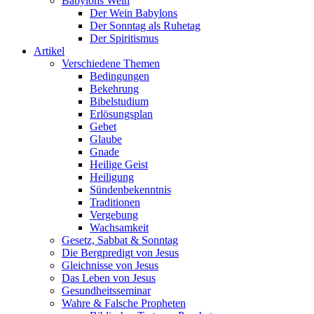
Babylons Wein
Der Wein Babylons
Der Sonntag als Ruhetag
Der Spiritismus
Artikel
Verschiedene Themen
Bedingungen
Bekehrung
Bibelstudium
Erlösungsplan
Gebet
Glaube
Gnade
Heilige Geist
Heiligung
Sündenbekenntnis
Traditionen
Vergebung
Wachsamkeit
Gesetz, Sabbat & Sonntag
Die Bergpredigt von Jesus
Gleichnisse von Jesus
Das Leben von Jesus
Gesundheitsseminar
Wahre & Falsche Propheten