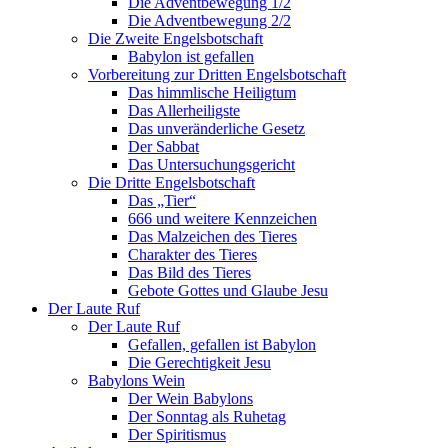
Die Adventbewegung 1/2
Die Adventbewegung 2/2
Die Zweite Engelsbotschaft
Babylon ist gefallen
Vorbereitung zur Dritten Engelsbotschaft
Das himmlische Heiligtum
Das Allerheiligste
Das unveränderliche Gesetz
Der Sabbat
Das Untersuchungsgericht
Die Dritte Engelsbotschaft
Das „Tier“
666 und weitere Kennzeichen
Das Malzeichen des Tieres
Charakter des Tieres
Das Bild des Tieres
Gebote Gottes und Glaube Jesu
Der Laute Ruf
Der Laute Ruf
Gefallen, gefallen ist Babylon
Die Gerechtigkeit Jesu
Babylons Wein
Der Wein Babylons
Der Sonntag als Ruhetag
Der Spiritismus