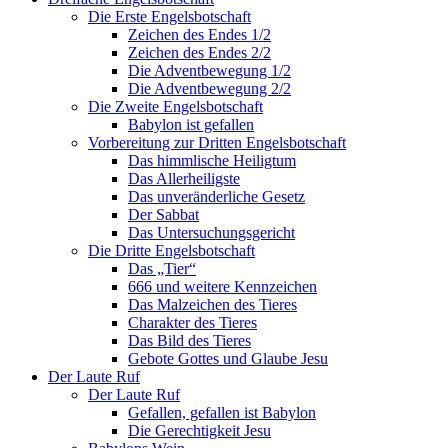
Die Erste Engelsbotschaft
Zeichen des Endes 1/2
Zeichen des Endes 2/2
Die Adventbewegung 1/2
Die Adventbewegung 2/2
Die Zweite Engelsbotschaft
Babylon ist gefallen
Vorbereitung zur Dritten Engelsbotschaft
Das himmlische Heiligtum
Das Allerheiligste
Das unveränderliche Gesetz
Der Sabbat
Das Untersuchungsgericht
Die Dritte Engelsbotschaft
Das „Tier“
666 und weitere Kennzeichen
Das Malzeichen des Tieres
Charakter des Tieres
Das Bild des Tieres
Gebote Gottes und Glaube Jesu
Der Laute Ruf
Der Laute Ruf
Gefallen, gefallen ist Babylon
Die Gerechtigkeit Jesu