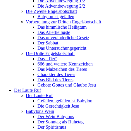
Die Adventbewegung 1/2
Die Adventbewegung 2/2
Die Zweite Engelsbotschaft
Babylon ist gefallen
Vorbereitung zur Dritten Engelsbotschaft
Das himmlische Heiligtum
Das Allerheiligste
Das unveränderliche Gesetz
Der Sabbat
Das Untersuchungsgericht
Die Dritte Engelsbotschaft
Das „Tier“
666 und weitere Kennzeichen
Das Malzeichen des Tieres
Charakter des Tieres
Das Bild des Tieres
Gebote Gottes und Glaube Jesu
Der Laute Ruf
Der Laute Ruf
Gefallen, gefallen ist Babylon
Die Gerechtigkeit Jesu
Babylons Wein
Der Wein Babylons
Der Sonntag als Ruhetag
Der Spiritismus