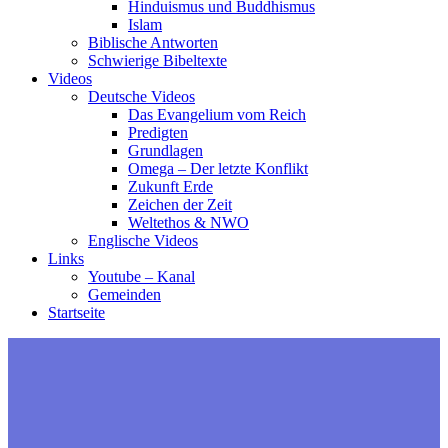
Hinduismus und Buddhismus
Islam
Biblische Antworten
Schwierige Bibeltexte
Videos
Deutsche Videos
Das Evangelium vom Reich
Predigten
Grundlagen
Omega – Der letzte Konflikt
Zukunft Erde
Zeichen der Zeit
Weltethos & NWO
Englische Videos
Links
Youtube – Kanal
Gemeinden
Startseite