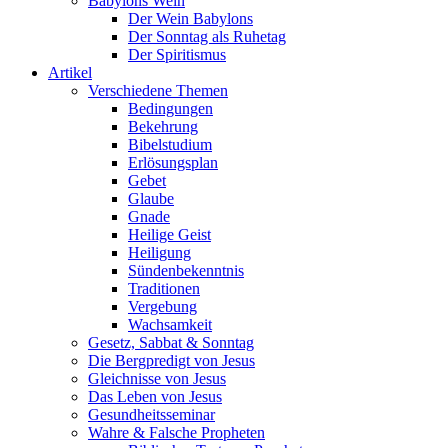
Babylons Wein
Der Wein Babylons
Der Sonntag als Ruhetag
Der Spiritismus
Artikel
Verschiedene Themen
Bedingungen
Bekehrung
Bibelstudium
Erlösungsplan
Gebet
Glaube
Gnade
Heilige Geist
Heiligung
Sündenbekenntnis
Traditionen
Vergebung
Wachsamkeit
Gesetz, Sabbat & Sonntag
Die Bergpredigt von Jesus
Gleichnisse von Jesus
Das Leben von Jesus
Gesundheitsseminar
Wahre & Falsche Propheten