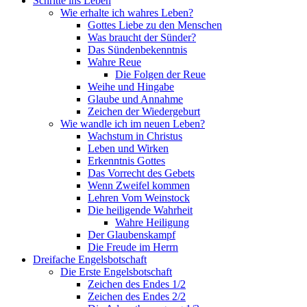
Schritte ins Leben
Wie erhalte ich wahres Leben?
Gottes Liebe zu den Menschen
Was braucht der Sünder?
Das Sündenbekenntnis
Wahre Reue
Die Folgen der Reue
Weihe und Hingabe
Glaube und Annahme
Zeichen der Wiedergeburt
Wie wandle ich im neuen Leben?
Wachstum in Christus
Leben und Wirken
Erkenntnis Gottes
Das Vorrecht des Gebets
Wenn Zweifel kommen
Lehren Vom Weinstock
Die heiligende Wahrheit
Wahre Heiligung
Der Glaubenskampf
Die Freude im Herrn
Dreifache Engelsbotschaft
Die Erste Engelsbotschaft
Zeichen des Endes 1/2
Zeichen des Endes 2/2