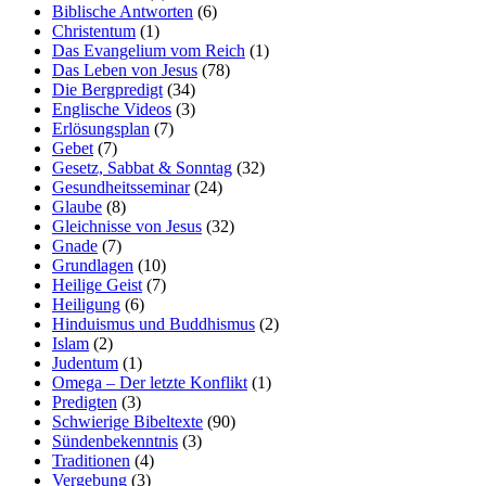
Biblische Antworten
(6)
Christentum
(1)
Das Evangelium vom Reich
(1)
Das Leben von Jesus
(78)
Die Bergpredigt
(34)
Englische Videos
(3)
Erlösungsplan
(7)
Gebet
(7)
Gesetz, Sabbat & Sonntag
(32)
Gesundheitsseminar
(24)
Glaube
(8)
Gleichnisse von Jesus
(32)
Gnade
(7)
Grundlagen
(10)
Heilige Geist
(7)
Heiligung
(6)
Hinduismus und Buddhismus
(2)
Islam
(2)
Judentum
(1)
Omega – Der letzte Konflikt
(1)
Predigten
(3)
Schwierige Bibeltexte
(90)
Sündenbekenntnis
(3)
Traditionen
(4)
Vergebung
(3)