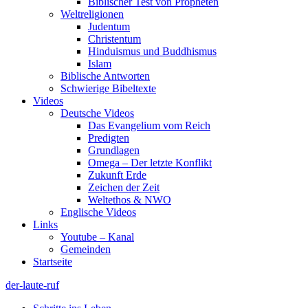
Biblischer Test von Propheten
Weltreligionen
Judentum
Christentum
Hinduismus und Buddhismus
Islam
Biblische Antworten
Schwierige Bibeltexte
Videos
Deutsche Videos
Das Evangelium vom Reich
Predigten
Grundlagen
Omega – Der letzte Konflikt
Zukunft Erde
Zeichen der Zeit
Weltethos & NWO
Englische Videos
Links
Youtube – Kanal
Gemeinden
Startseite
der-laute-ruf