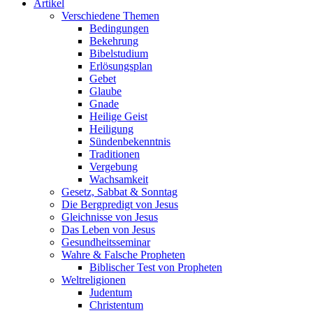
Artikel
Verschiedene Themen
Bedingungen
Bekehrung
Bibelstudium
Erlösungsplan
Gebet
Glaube
Gnade
Heilige Geist
Heiligung
Sündenbekenntnis
Traditionen
Vergebung
Wachsamkeit
Gesetz, Sabbat & Sonntag
Die Bergpredigt von Jesus
Gleichnisse von Jesus
Das Leben von Jesus
Gesundheitsseminar
Wahre & Falsche Propheten
Biblischer Test von Propheten
Weltreligionen
Judentum
Christentum