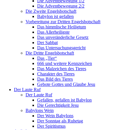
Die Adventbewegung 1/2
Die Adventbewegung 2/2
Die Zweite Engelsbotschaft
Babylon ist gefallen
Vorbereitung zur Dritten Engelsbotschaft
Das himmlische Heiligtum
Das Allerheiligste
Das unveränderliche Gesetz
Der Sabbat
Das Untersuchungsgericht
Die Dritte Engelsbotschaft
Das „Tier“
666 und weitere Kennzeichen
Das Malzeichen des Tieres
Charakter des Tieres
Das Bild des Tieres
Gebote Gottes und Glaube Jesu
Der Laute Ruf
Der Laute Ruf
Gefallen, gefallen ist Babylon
Die Gerechtigkeit Jesu
Babylons Wein
Der Wein Babylons
Der Sonntag als Ruhetag
Der Spiritismus