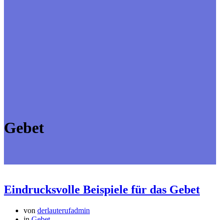
Gebet
Eindrucksvolle Beispiele für das Gebet
von
derlauterufadmin
in
Gebet