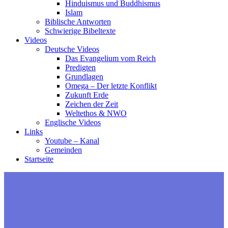
Hinduismus und Buddhismus
Islam
Biblische Antworten
Schwierige Bibeltexte
Videos
Deutsche Videos
Das Evangelium vom Reich
Predigten
Grundlagen
Omega – Der letzte Konflikt
Zukunft Erde
Zeichen der Zeit
Weltethos & NWO
Englische Videos
Links
Youtube – Kanal
Gemeinden
Startseite