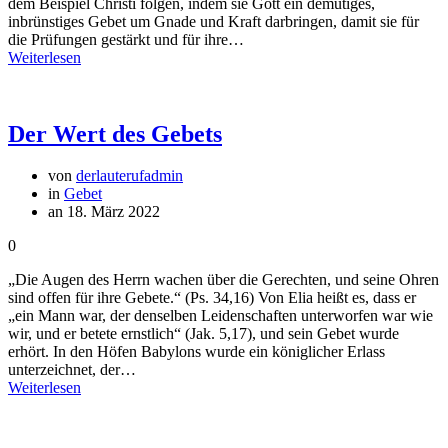
dem Beispiel Christi folgen, indem sie Gott ein demütiges,
inbrünstiges Gebet um Gnade und Kraft darbringen, damit sie für
die Prüfungen gestärkt und für ihre…
Weiterlesen
Der Wert des Gebets
von
derlauterufadmin
in
Gebet
an 18. März 2022
0
„Die Augen des Herrn wachen über die Gerechten, und seine Ohren
sind offen für ihre Gebete.“ (Ps. 34,16) Von Elia heißt es, dass er
„ein Mann war, der denselben Leidenschaften unterworfen war wie
wir, und er betete ernstlich“ (Jak. 5,17), und sein Gebet wurde
erhört. In den Höfen Babylons wurde ein königlicher Erlass
unterzeichnet, der…
Weiterlesen