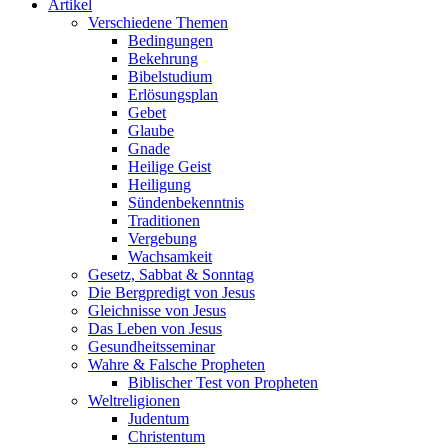
Artikel
Verschiedene Themen
Bedingungen
Bekehrung
Bibelstudium
Erlösungsplan
Gebet
Glaube
Gnade
Heilige Geist
Heiligung
Sündenbekenntnis
Traditionen
Vergebung
Wachsamkeit
Gesetz, Sabbat & Sonntag
Die Bergpredigt von Jesus
Gleichnisse von Jesus
Das Leben von Jesus
Gesundheitsseminar
Wahre & Falsche Propheten
Biblischer Test von Propheten
Weltreligionen
Judentum
Christentum