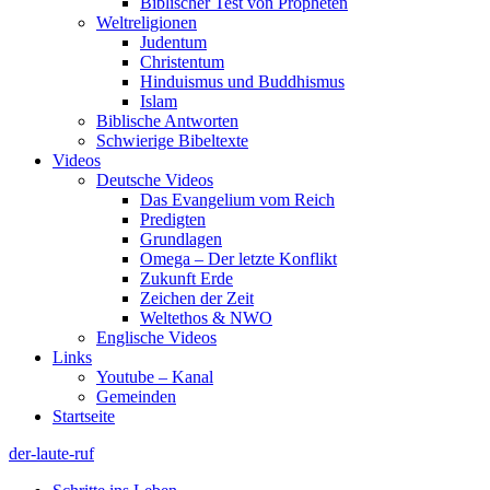
Biblischer Test von Propheten
Weltreligionen
Judentum
Christentum
Hinduismus und Buddhismus
Islam
Biblische Antworten
Schwierige Bibeltexte
Videos
Deutsche Videos
Das Evangelium vom Reich
Predigten
Grundlagen
Omega – Der letzte Konflikt
Zukunft Erde
Zeichen der Zeit
Weltethos & NWO
Englische Videos
Links
Youtube – Kanal
Gemeinden
Startseite
der-laute-ruf