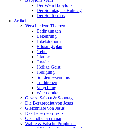
Babylons Wein
Der Wein Babylons
Der Sonntag als Ruhetag
Der Spiritismus
Artikel
Verschiedene Themen
Bedingungen
Bekehrung
Bibelstudium
Erlösungsplan
Gebet
Glaube
Gnade
Heilige Geist
Heiligung
Sündenbekenntnis
Traditionen
Vergebung
Wachsamkeit
Gesetz, Sabbat & Sonntag
Die Bergpredigt von Jesus
Gleichnisse von Jesus
Das Leben von Jesus
Gesundheitsseminar
Wahre & Falsche Propheten