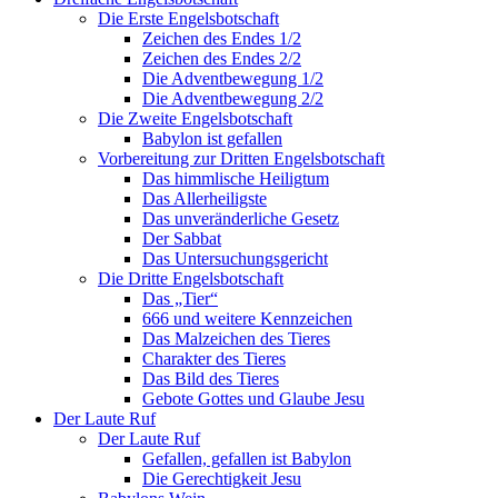
Die Erste Engelsbotschaft
Zeichen des Endes 1/2
Zeichen des Endes 2/2
Die Adventbewegung 1/2
Die Adventbewegung 2/2
Die Zweite Engelsbotschaft
Babylon ist gefallen
Vorbereitung zur Dritten Engelsbotschaft
Das himmlische Heiligtum
Das Allerheiligste
Das unveränderliche Gesetz
Der Sabbat
Das Untersuchungsgericht
Die Dritte Engelsbotschaft
Das „Tier“
666 und weitere Kennzeichen
Das Malzeichen des Tieres
Charakter des Tieres
Das Bild des Tieres
Gebote Gottes und Glaube Jesu
Der Laute Ruf
Der Laute Ruf
Gefallen, gefallen ist Babylon
Die Gerechtigkeit Jesu