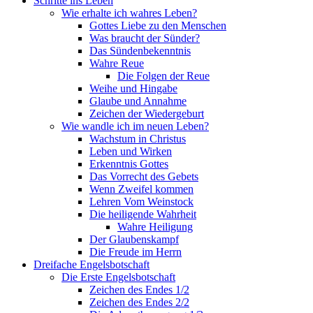
Schritte ins Leben
Wie erhalte ich wahres Leben?
Gottes Liebe zu den Menschen
Was braucht der Sünder?
Das Sündenbekenntnis
Wahre Reue
Die Folgen der Reue
Weihe und Hingabe
Glaube und Annahme
Zeichen der Wiedergeburt
Wie wandle ich im neuen Leben?
Wachstum in Christus
Leben und Wirken
Erkenntnis Gottes
Das Vorrecht des Gebets
Wenn Zweifel kommen
Lehren Vom Weinstock
Die heiligende Wahrheit
Wahre Heiligung
Der Glaubenskampf
Die Freude im Herrn
Dreifache Engelsbotschaft
Die Erste Engelsbotschaft
Zeichen des Endes 1/2
Zeichen des Endes 2/2