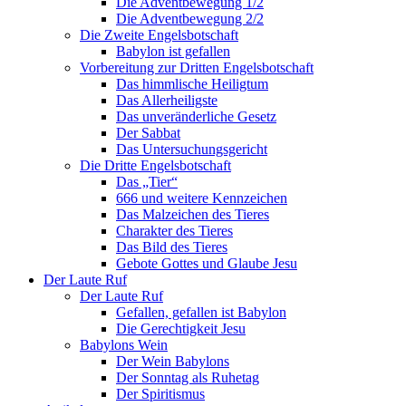
Die Adventbewegung 1/2
Die Adventbewegung 2/2
Die Zweite Engelsbotschaft
Babylon ist gefallen
Vorbereitung zur Dritten Engelsbotschaft
Das himmlische Heiligtum
Das Allerheiligste
Das unveränderliche Gesetz
Der Sabbat
Das Untersuchungsgericht
Die Dritte Engelsbotschaft
Das „Tier“
666 und weitere Kennzeichen
Das Malzeichen des Tieres
Charakter des Tieres
Das Bild des Tieres
Gebote Gottes und Glaube Jesu
Der Laute Ruf
Der Laute Ruf
Gefallen, gefallen ist Babylon
Die Gerechtigkeit Jesu
Babylons Wein
Der Wein Babylons
Der Sonntag als Ruhetag
Der Spiritismus