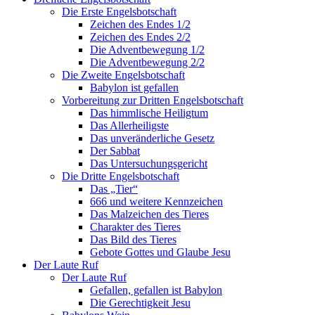
Die Erste Engelsbotschaft
Zeichen des Endes 1/2
Zeichen des Endes 2/2
Die Adventbewegung 1/2
Die Adventbewegung 2/2
Die Zweite Engelsbotschaft
Babylon ist gefallen
Vorbereitung zur Dritten Engelsbotschaft
Das himmlische Heiligtum
Das Allerheiligste
Das unveränderliche Gesetz
Der Sabbat
Das Untersuchungsgericht
Die Dritte Engelsbotschaft
Das „Tier“
666 und weitere Kennzeichen
Das Malzeichen des Tieres
Charakter des Tieres
Das Bild des Tieres
Gebote Gottes und Glaube Jesu
Der Laute Ruf
Der Laute Ruf
Gefallen, gefallen ist Babylon
Die Gerechtigkeit Jesu