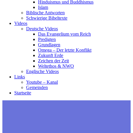
Hinduismus und Buddhismus
Islam
Biblische Antworten
Schwierige Bibeltexte
Videos
Deutsche Videos
Das Evangelium vom Reich
Predigten
Grundlagen
Omega – Der letzte Konflikt
Zukunft Erde
Zeichen der Zeit
Weltethos & NWO
Englische Videos
Links
Youtube – Kanal
Gemeinden
Startseite