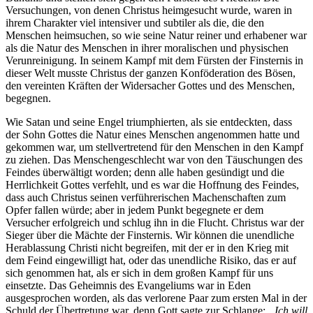
Versuchungen, von denen Christus heimgesucht wurde, waren in
ihrem Charakter viel intensiver und subtiler als die, die den
Menschen heimsuchen, so wie seine Natur reiner und erhabener war
als die Natur des Menschen in ihrer moralischen und physischen
Verunreinigung. In seinem Kampf mit dem Fürsten der Finsternis in
dieser Welt musste Christus der ganzen Konföderation des Bösen,
den vereinten Kräften der Widersacher Gottes und des Menschen,
begegnen.
Wie Satan und seine Engel triumphierten, als sie entdeckten, dass
der Sohn Gottes die Natur eines Menschen angenommen hatte und
gekommen war, um stellvertretend für den Menschen in den Kampf
zu ziehen. Das Menschengeschlecht war von den Täuschungen des
Feindes überwältigt worden; denn alle haben gesündigt und die
Herrlichkeit Gottes verfehlt, und es war die Hoffnung des Feindes,
dass auch Christus seinen verführerischen Machenschaften zum
Opfer fallen würde; aber in jedem Punkt begegnete er dem
Versucher erfolgreich und schlug ihn in die Flucht. Christus war der
Sieger über die Mächte der Finsternis. Wir können die unendliche
Herablassung Christi nicht begreifen, mit der er in den Krieg mit
dem Feind eingewilligt hat, oder das unendliche Risiko, das er auf
sich genommen hat, als er sich in dem großen Kampf für uns
einsetzte. Das Geheimnis des Evangeliums war in Eden
ausgesprochen worden, als das verlorene Paar zum ersten Mal in der
Schuld der Übertretung war, denn Gott sagte zur Schlange:
„Ich will