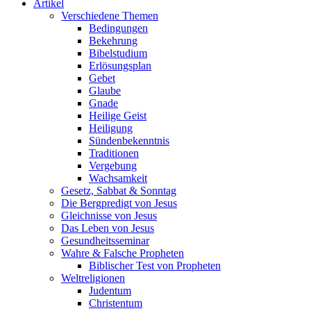
Artikel
Verschiedene Themen
Bedingungen
Bekehrung
Bibelstudium
Erlösungsplan
Gebet
Glaube
Gnade
Heilige Geist
Heiligung
Sündenbekenntnis
Traditionen
Vergebung
Wachsamkeit
Gesetz, Sabbat & Sonntag
Die Bergpredigt von Jesus
Gleichnisse von Jesus
Das Leben von Jesus
Gesundheitsseminar
Wahre & Falsche Propheten
Biblischer Test von Propheten
Weltreligionen
Judentum
Christentum