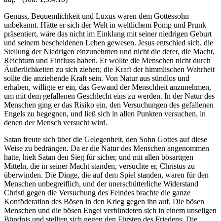
Genuss, Bequemlichkeit und Luxus waren dem Gottessohn
unbekannt. Hätte er sich der Welt in weltlichem Pomp und Prunk
präsentiert, wäre das nicht im Einklang mit seiner niedrigen Geburt
und seinem bescheidenen Leben gewesen. Jesus entschied sich, die
Stellung der Niedrigen einzunehmen und nicht die derer, die Macht,
Reichtum und Einfluss haben. Er wollte die Menschen nicht durch
Äußerlichkeiten zu sich ziehen; die Kraft der himmlischen Wahrheit
sollte die anziehende Kraft sein. Von Natur aus sündlos und
erhaben, willigte er ein, das Gewand der Menschheit anzunehmen,
um mit dem gefallenen Geschlecht eins zu werden. In der Natur des
Menschen ging er das Risiko ein, den Versuchungen des gefallenen
Engels zu begegnen, und ließ sich in allen Punkten versuchen, in
denen der Mensch versucht wird.
Satan freute sich über die Gelegenheit, den Sohn Gottes auf diese
Weise zu bedrängen. Da er die Natur des Menschen angenommen
hatte, hielt Satan den Sieg für sicher, und mit allen bösartigen
Mitteln, die in seiner Macht standen, versuchte er, Christus zu
überwinden. Die Dinge, die auf dem Spiel standen, waren für den
Menschen unbegreiflich, und der unerschütterliche Widerstand
Christi gegen die Versuchung des Feindes brachte die ganze
Konföderation des Bösen in den Krieg gegen ihn auf. Die bösen
Menschen und die bösen Engel verbündeten sich in einem unseligen
Bündnis und stellten sich gegen den Fürsten des Friedens. Die