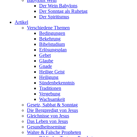
Babylons Wein
Der Wein Babylons
Der Sonntag als Ruhetag
Der Spiritismus
Artikel
Verschiedene Themen
Bedingungen
Bekehrung
Bibelstudium
Erlösungsplan
Gebet
Glaube
Gnade
Heilige Geist
Heiligung
Sündenbekenntnis
Traditionen
Vergebung
Wachsamkeit
Gesetz, Sabbat & Sonntag
Die Bergpredigt von Jesus
Gleichnisse von Jesus
Das Leben von Jesus
Gesundheitsseminar
Wahre & Falsche Propheten