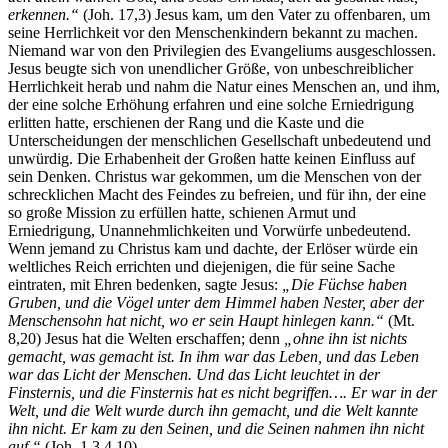
erkennen.“
(Joh. 17,3) Jesus kam, um den Vater zu offenbaren, um
seine Herrlichkeit vor den Menschenkindern bekannt zu machen.
Niemand war von den Privilegien des Evangeliums ausgeschlossen.
Jesus beugte sich von unendlicher Größe, von unbeschreiblicher
Herrlichkeit herab und nahm die Natur eines Menschen an, und ihm,
der eine solche Erhöhung erfahren und eine solche Erniedrigung
erlitten hatte, erschienen der Rang und die Kaste und die
Unterscheidungen der menschlichen Gesellschaft unbedeutend und
unwürdig. Die Erhabenheit der Großen hatte keinen Einfluss auf
sein Denken. Christus war gekommen, um die Menschen von der
schrecklichen Macht des Feindes zu befreien, und für ihn, der eine
so große Mission zu erfüllen hatte, schienen Armut und
Erniedrigung, Unannehmlichkeiten und Vorwürfe unbedeutend.
Wenn jemand zu Christus kam und dachte, der Erlöser würde ein
weltliches Reich errichten und diejenigen, die für seine Sache
eintraten, mit Ehren bedenken, sagte Jesus:
„Die Füchse haben
Gruben, und die Vögel unter dem Himmel haben Nester, aber der
Menschensohn hat nicht, wo er sein Haupt hinlegen kann.“
(Mt.
8,20) Jesus hat die Welten erschaffen; denn
„ohne ihn ist nichts
gemacht, was gemacht ist. In ihm war das Leben, und das Leben
war das Licht der Menschen. Und das Licht leuchtet in der
Finsternis, und die Finsternis hat es nicht begriffen…. Er war in der
Welt, und die Welt wurde durch ihn gemacht, und die Welt kannte
ihn nicht. Er kam zu den Seinen, und die Seinen nahmen ihn nicht
auf.“
(Joh. 1,3.4.10)