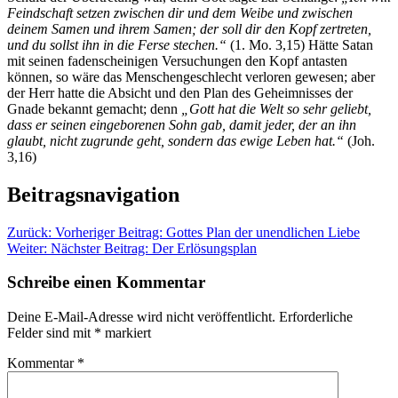
Feindschaft setzen zwischen dir und dem Weibe und zwischen
deinem Samen und ihrem Samen; der soll dir den Kopf zertreten,
und du sollst ihn in die Ferse stechen.“
(1. Mo. 3,15) Hätte Satan
mit seinen fadenscheinigen Versuchungen den Kopf antasten
können, so wäre das Menschengeschlecht verloren gewesen; aber
der Herr hatte die Absicht und den Plan des Geheimnisses der
Gnade bekannt gemacht; denn
„Gott hat die Welt so sehr geliebt,
dass er seinen eingeborenen Sohn gab, damit jeder, der an ihn
glaubt, nicht zugrunde geht, sondern das ewige Leben hat.“
(Joh.
3,16)
Beitragsnavigation
Zurück:
Vorheriger Beitrag:
Gottes Plan der unendlichen Liebe
Weiter:
Nächster Beitrag:
Der Erlösungsplan
Schreibe einen Kommentar
Deine E-Mail-Adresse wird nicht veröffentlicht.
Erforderliche
Felder sind mit
*
markiert
Kommentar
*