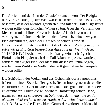
0
Die Absicht und der Plan der Gnade bestanden von aller Ewigkeit
her. Vor Grundlegung der Welt war es nach dem Ratschluss Gottes
bestimmt, dass der Mensch geschaffen und mit der Kraft ausgestattet
werden sollte, den göttlichen Willen zu tun. Aber die Verirrung des
Menschen mit all ihren Folgen blieb dem Allmächtigen nicht
verborgen, und doch hielt sie ihn nicht davon ab, seinen ewigen
Plan auszuführen; denn der Herr wollte seinen Thron in
Gerechtigkeit errichten. Gott kennt das Ende von Anfang an;
„alle
seine Werke sind Gott bekannt von Anbeginn der Welt“
. (Apg.
15,17.18 KJV) Deshalb war die Erlösung kein nachträglicher
Einfall – ein Plan, der nach dem Fall Adams eingesetzt wurde -,
sondern ein ewiger Plan, der nicht nur dieser Welt zum Segen,
sondern zum Wohl aller Welten, die Gott geschaffen hat, ausgeführt
werden sollte.
Die Schöpfung der Welten und das Geheimnis des Evangeliums,
haben nur einen Zweck: allen geschaffenen Intelligenzen durch die
Natur und durch Christus die Herrlichkeit des göttlichen Charakters
zu offenbaren. Durch die wunderbare Darbietung seiner Liebe,
indem er
„seinen eingeborenen Sohn gab, damit alle, die an ihn
glauben, nicht verloren gehen, sondern das ewige Leben haben“
(Joh. 3,16), wird die Herrlichkeit Gottes der verlorenen Menschheit