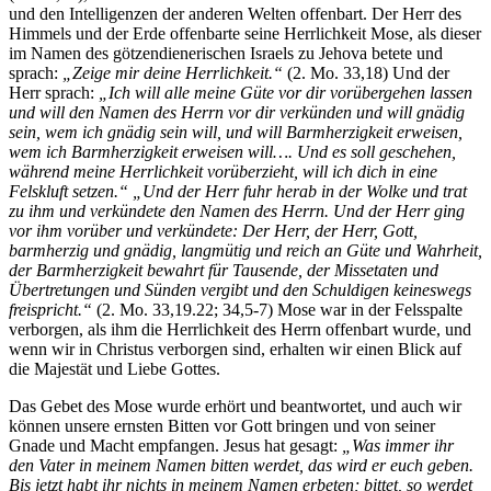
und den Intelligenzen der anderen Welten offenbart. Der Herr des
Himmels und der Erde offenbarte seine Herrlichkeit Mose, als dieser
im Namen des götzendienerischen Israels zu Jehova betete und
sprach:
„Zeige mir deine Herrlichkeit.“
(2. Mo. 33,18) Und der
Herr sprach:
„Ich will alle meine Güte vor dir vorübergehen lassen
und will den Namen des Herrn vor dir verkünden und will gnädig
sein, wem ich gnädig sein will, und will Barmherzigkeit erweisen,
wem ich Barmherzigkeit erweisen will…. Und es soll geschehen,
während meine Herrlichkeit vorüberzieht, will ich dich in eine
Felskluft setzen.“ „Und der Herr fuhr herab in der Wolke und trat
zu ihm und verkündete den Namen des Herrn. Und der Herr ging
vor ihm vorüber und verkündete: Der Herr, der Herr, Gott,
barmherzig und gnädig, langmütig und reich an Güte und Wahrheit,
der Barmherzigkeit bewahrt für Tausende, der Missetaten und
Übertretungen und Sünden vergibt und den Schuldigen keineswegs
freispricht.“
(2. Mo. 33,19.22; 34,5-7) Mose war in der Felsspalte
verborgen, als ihm die Herrlichkeit des Herrn offenbart wurde, und
wenn wir in Christus verborgen sind, erhalten wir einen Blick auf
die Majestät und Liebe Gottes.
Das Gebet des Mose wurde erhört und beantwortet, und auch wir
können unsere ernsten Bitten vor Gott bringen und von seiner
Gnade und Macht empfangen. Jesus hat gesagt:
„Was immer ihr
den Vater in meinem Namen bitten werdet, das wird er euch geben.
Bis jetzt habt ihr nichts in meinem Namen erbeten; bittet, so werdet