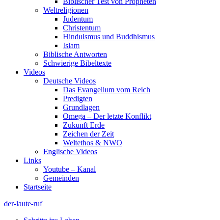
Biblischer Test von Propheten
Weltreligionen
Judentum
Christentum
Hinduismus und Buddhismus
Islam
Biblische Antworten
Schwierige Bibeltexte
Videos
Deutsche Videos
Das Evangelium vom Reich
Predigten
Grundlagen
Omega – Der letzte Konflikt
Zukunft Erde
Zeichen der Zeit
Weltethos & NWO
Englische Videos
Links
Youtube – Kanal
Gemeinden
Startseite
der-laute-ruf