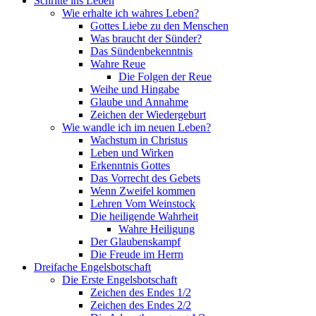
Schritte ins Leben
Wie erhalte ich wahres Leben?
Gottes Liebe zu den Menschen
Was braucht der Sünder?
Das Sündenbekenntnis
Wahre Reue
Die Folgen der Reue
Weihe und Hingabe
Glaube und Annahme
Zeichen der Wiedergeburt
Wie wandle ich im neuen Leben?
Wachstum in Christus
Leben und Wirken
Erkenntnis Gottes
Das Vorrecht des Gebets
Wenn Zweifel kommen
Lehren Vom Weinstock
Die heiligende Wahrheit
Wahre Heiligung
Der Glaubenskampf
Die Freude im Herrn
Dreifache Engelsbotschaft
Die Erste Engelsbotschaft
Zeichen des Endes 1/2
Zeichen des Endes 2/2