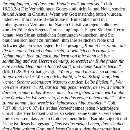
ihr empfangen, auf dass eure Freude vollkommen sei.“
(Joh.
16,23.24) Die Verheißungen Gottes sind nicht Ja und Nein, sondern
Ja und Amen in Christus. Wenn wir Gott inständig bitten würden,
indem wir ihm unsere Bedürfnisse in Einfachheit und mit
unbeugsamem Vertrauen im Namen Christi vorlegen, sollten wir
von der Fülle des Segens Gottes empfangen. Sagen Sie dem Herrn
genau, was Sie an geistlichen Segnungen wünschen; und Sie
brauchen sich nicht zu fürchten, ihm Ihre zeitlichen Nöte und
Schwierigkeiten vorzulegen. Er hat gesagt:
„Kommt her zu mir, alle,
die ihr mühselig und beladen seid, so will ich euch erquicken.
Nehmt mein Joch auf euch und lernt von mir; denn ich bin
sanftmütig und von Herzen demütig; so werdet ihr Ruhe finden für
eure Seelen. Denn mein Joch ist sanft, und meine Last ist leicht.“
(Mt. 11,28-30) Er hat gesagt:
„Wenn jemand dürstet, so komme er
zu mir und trinke. Wer an mich glaubt, wie die Schrift sagt, dem
werden Ströme lebendigen Wassers aus dem Leibe fließen.“
„Wer
von dem Wasser trinkt, das ich ihm geben werde, den wird niemals
dürsten; sondern das Wasser, das ich ihm geben werde, wird in ihm
eine Quelle des Wassers sein, das in das ewige Leben quillt.“ „Wer
zu mir kommt, den werde ich keineswegs hinausstoßen.“
(Joh.
7,37.38; 4,14; 6,37) Es ist das Vorrecht eines jeden Nachfolgers
Christi, die Herrlichkeit Gottes zu sehen, seine Güte zu verstehen
und zu wissen, dass er ein Gott der unendlichen Barmherzigkeit und
Liebe ist. Jesus hat gesagt:
„Das ist das ewige Leben, dass sie dich,
den allein wahren Gott, und Jesus Christus, den du gesandt hast,