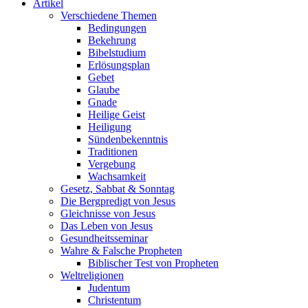
Artikel
Verschiedene Themen
Bedingungen
Bekehrung
Bibelstudium
Erlösungsplan
Gebet
Glaube
Gnade
Heilige Geist
Heiligung
Sündenbekenntnis
Traditionen
Vergebung
Wachsamkeit
Gesetz, Sabbat & Sonntag
Die Bergpredigt von Jesus
Gleichnisse von Jesus
Das Leben von Jesus
Gesundheitsseminar
Wahre & Falsche Propheten
Biblischer Test von Propheten
Weltreligionen
Judentum
Christentum