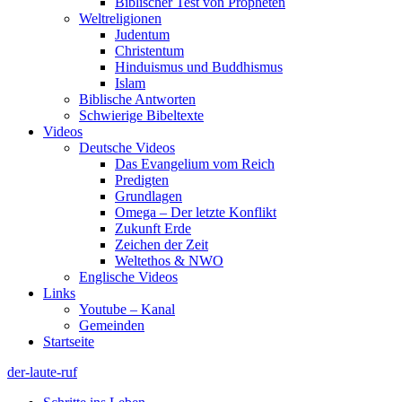
Biblischer Test von Propheten
Weltreligionen
Judentum
Christentum
Hinduismus und Buddhismus
Islam
Biblische Antworten
Schwierige Bibeltexte
Videos
Deutsche Videos
Das Evangelium vom Reich
Predigten
Grundlagen
Omega – Der letzte Konflikt
Zukunft Erde
Zeichen der Zeit
Weltethos & NWO
Englische Videos
Links
Youtube – Kanal
Gemeinden
Startseite
der-laute-ruf