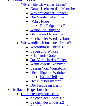
Schritte ins Leben
Wie erhalte ich wahres Leben?
Gottes Liebe zu den Menschen
Was braucht der Sünder?
Das Sündenbekenntnis
Wahre Reue
Die Folgen der Reue
Weihe und Hingabe
Glaube und Annahme
Zeichen der Wiedergeburt
Wie wandle ich im neuen Leben?
Wachstum in Christus
Leben und Wirken
Erkenntnis Gottes
Das Vorrecht des Gebets
Wenn Zweifel kommen
Lehren Vom Weinstock
Die heiligende Wahrheit
Wahre Heiligung
Der Glaubenskampf
Die Freude im Herrn
Dreifache Engelsbotschaft
Die Erste Engelsbotschaft
Zeichen des Endes 1/2
Zeichen des Endes 2/2