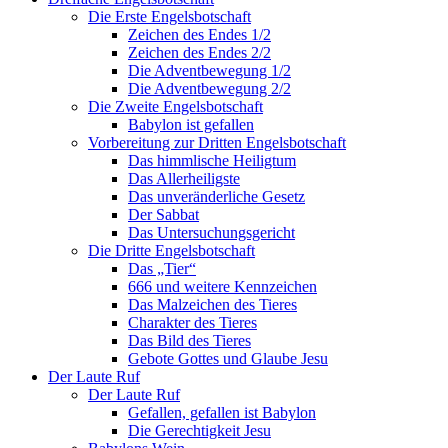
Die Erste Engelsbotschaft
Zeichen des Endes 1/2
Zeichen des Endes 2/2
Die Adventbewegung 1/2
Die Adventbewegung 2/2
Die Zweite Engelsbotschaft
Babylon ist gefallen
Vorbereitung zur Dritten Engelsbotschaft
Das himmlische Heiligtum
Das Allerheiligste
Das unveränderliche Gesetz
Der Sabbat
Das Untersuchungsgericht
Die Dritte Engelsbotschaft
Das „Tier“
666 und weitere Kennzeichen
Das Malzeichen des Tieres
Charakter des Tieres
Das Bild des Tieres
Gebote Gottes und Glaube Jesu
Der Laute Ruf
Der Laute Ruf
Gefallen, gefallen ist Babylon
Die Gerechtigkeit Jesu