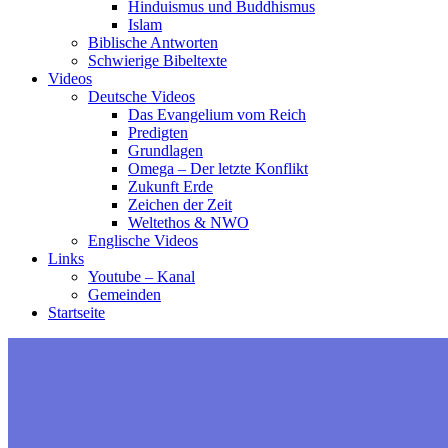
Hinduismus und Buddhismus
Islam
Biblische Antworten
Schwierige Bibeltexte
Videos
Deutsche Videos
Das Evangelium vom Reich
Predigten
Grundlagen
Omega – Der letzte Konflikt
Zukunft Erde
Zeichen der Zeit
Weltethos & NWO
Englische Videos
Links
Youtube – Kanal
Gemeinden
Startseite