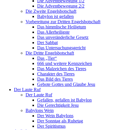
Die Adventbewegung 1/2
Die Adventbewegung 2/2
Die Zweite Engelsbotschaft
Babylon ist gefallen
Vorbereitung zur Dritten Engelsbotschaft
Das himmlische Heiligtum
Das Allerheiligste
Das unveränderliche Gesetz
Der Sabbat
Das Untersuchungsgericht
Die Dritte Engelsbotschaft
Das „Tier“
666 und weitere Kennzeichen
Das Malzeichen des Tieres
Charakter des Tieres
Das Bild des Tieres
Gebote Gottes und Glaube Jesu
Der Laute Ruf
Der Laute Ruf
Gefallen, gefallen ist Babylon
Die Gerechtigkeit Jesu
Babylons Wein
Der Wein Babylons
Der Sonntag als Ruhetag
Der Spiritismus