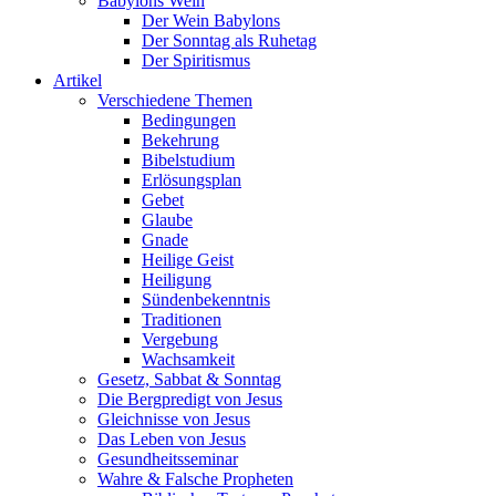
Babylons Wein
Der Wein Babylons
Der Sonntag als Ruhetag
Der Spiritismus
Artikel
Verschiedene Themen
Bedingungen
Bekehrung
Bibelstudium
Erlösungsplan
Gebet
Glaube
Gnade
Heilige Geist
Heiligung
Sündenbekenntnis
Traditionen
Vergebung
Wachsamkeit
Gesetz, Sabbat & Sonntag
Die Bergpredigt von Jesus
Gleichnisse von Jesus
Das Leben von Jesus
Gesundheitsseminar
Wahre & Falsche Propheten