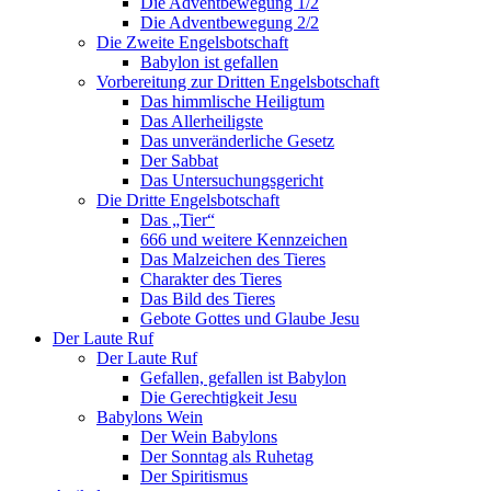
Die Adventbewegung 1/2
Die Adventbewegung 2/2
Die Zweite Engelsbotschaft
Babylon ist gefallen
Vorbereitung zur Dritten Engelsbotschaft
Das himmlische Heiligtum
Das Allerheiligste
Das unveränderliche Gesetz
Der Sabbat
Das Untersuchungsgericht
Die Dritte Engelsbotschaft
Das „Tier“
666 und weitere Kennzeichen
Das Malzeichen des Tieres
Charakter des Tieres
Das Bild des Tieres
Gebote Gottes und Glaube Jesu
Der Laute Ruf
Der Laute Ruf
Gefallen, gefallen ist Babylon
Die Gerechtigkeit Jesu
Babylons Wein
Der Wein Babylons
Der Sonntag als Ruhetag
Der Spiritismus