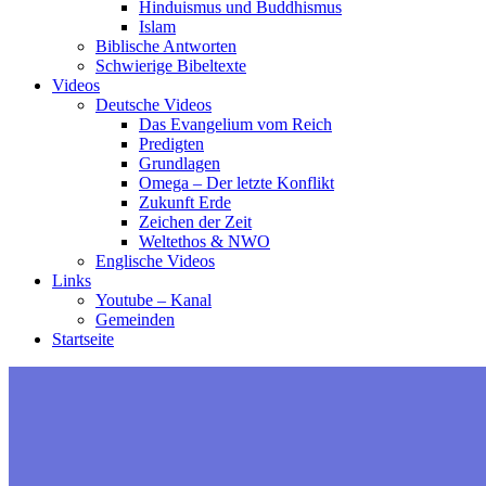
Hinduismus und Buddhismus
Islam
Biblische Antworten
Schwierige Bibeltexte
Videos
Deutsche Videos
Das Evangelium vom Reich
Predigten
Grundlagen
Omega – Der letzte Konflikt
Zukunft Erde
Zeichen der Zeit
Weltethos & NWO
Englische Videos
Links
Youtube – Kanal
Gemeinden
Startseite