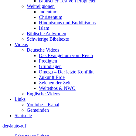
Biblischer Test von Propheten
Weltreligionen
Judentum
Christentum
Hinduismus und Buddhismus
Islam
Biblische Antworten
Schwierige Bibeltexte
Videos
Deutsche Videos
Das Evangelium vom Reich
Predigten
Grundlagen
Omega – Der letzte Konflikt
Zukunft Erde
Zeichen der Zeit
Weltethos & NWO
Englische Videos
Links
Youtube – Kanal
Gemeinden
Startseite
der-laute-ruf