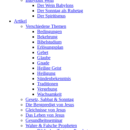
Babylons Wein
Der Wein Babylons
Der Sonntag als Ruhetag
Der Spiritismus
Artikel
Verschiedene Themen
Bedingungen
Bekehrung
Bibelstudium
Erlösungsplan
Gebet
Glaube
Gnade
Heilige Geist
Heiligung
Sündenbekenntnis
Traditionen
Vergebung
Wachsamkeit
Gesetz, Sabbat & Sonntag
Die Bergpredigt von Jesus
Gleichnisse von Jesus
Das Leben von Jesus
Gesundheitsseminar
Wahre & Falsche Propheten