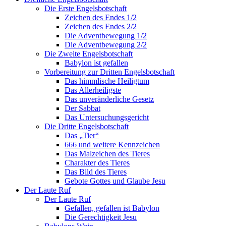
Die Erste Engelsbotschaft
Zeichen des Endes 1/2
Zeichen des Endes 2/2
Die Adventbewegung 1/2
Die Adventbewegung 2/2
Die Zweite Engelsbotschaft
Babylon ist gefallen
Vorbereitung zur Dritten Engelsbotschaft
Das himmlische Heiligtum
Das Allerheiligste
Das unveränderliche Gesetz
Der Sabbat
Das Untersuchungsgericht
Die Dritte Engelsbotschaft
Das „Tier“
666 und weitere Kennzeichen
Das Malzeichen des Tieres
Charakter des Tieres
Das Bild des Tieres
Gebote Gottes und Glaube Jesu
Der Laute Ruf
Der Laute Ruf
Gefallen, gefallen ist Babylon
Die Gerechtigkeit Jesu