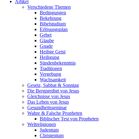
Artikel
Verschiedene Themen
Bedingungen
Bekehrung
Bibelstudium
Erlösungsplan
Gebet
Glaube
Gnade
Heilige Geist
Heiligung
Sündenbekenntnis
Traditionen
Vergebung
Wachsamkeit
Gesetz, Sabbat & Sonntag
Die Bergpredigt von Jesus
Gleichnisse von Jesus
Das Leben von Jesus
Gesundheitsseminar
Wahre & Falsche Propheten
Biblischer Test von Propheten
Weltreligionen
Judentum
Christentum