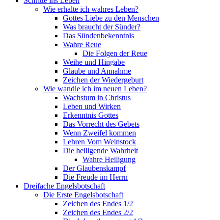
Schritte ins Leben
Wie erhalte ich wahres Leben?
Gottes Liebe zu den Menschen
Was braucht der Sünder?
Das Sündenbekenntnis
Wahre Reue
Die Folgen der Reue
Weihe und Hingabe
Glaube und Annahme
Zeichen der Wiedergeburt
Wie wandle ich im neuen Leben?
Wachstum in Christus
Leben und Wirken
Erkenntnis Gottes
Das Vorrecht des Gebets
Wenn Zweifel kommen
Lehren Vom Weinstock
Die heiligende Wahrheit
Wahre Heiligung
Der Glaubenskampf
Die Freude im Herrn
Dreifache Engelsbotschaft
Die Erste Engelsbotschaft
Zeichen des Endes 1/2
Zeichen des Endes 2/2