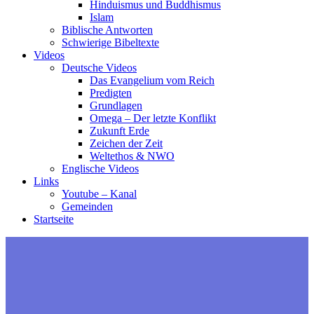
Hinduismus und Buddhismus
Islam
Biblische Antworten
Schwierige Bibeltexte
Videos
Deutsche Videos
Das Evangelium vom Reich
Predigten
Grundlagen
Omega – Der letzte Konflikt
Zukunft Erde
Zeichen der Zeit
Weltethos & NWO
Englische Videos
Links
Youtube – Kanal
Gemeinden
Startseite