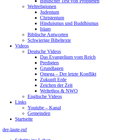
Biblischer Test von Propheten
Weltreligionen
Judentum
Christentum
Hinduismus und Buddhismus
Islam
Biblische Antworten
Schwierige Bibeltexte
Videos
Deutsche Videos
Das Evangelium vom Reich
Predigten
Grundlagen
Omega – Der letzte Konflikt
Zukunft Erde
Zeichen der Zeit
Weltethos & NWO
Englische Videos
Links
Youtube – Kanal
Gemeinden
Startseite
der-laute-ruf