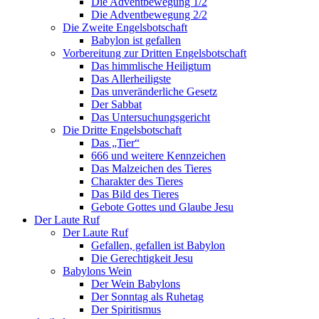
Die Adventbewegung 1/2
Die Adventbewegung 2/2
Die Zweite Engelsbotschaft
Babylon ist gefallen
Vorbereitung zur Dritten Engelsbotschaft
Das himmlische Heiligtum
Das Allerheiligste
Das unveränderliche Gesetz
Der Sabbat
Das Untersuchungsgericht
Die Dritte Engelsbotschaft
Das „Tier“
666 und weitere Kennzeichen
Das Malzeichen des Tieres
Charakter des Tieres
Das Bild des Tieres
Gebote Gottes und Glaube Jesu
Der Laute Ruf
Der Laute Ruf
Gefallen, gefallen ist Babylon
Die Gerechtigkeit Jesu
Babylons Wein
Der Wein Babylons
Der Sonntag als Ruhetag
Der Spiritismus