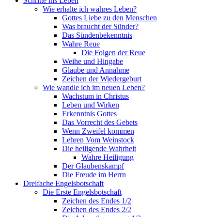
Schritte ins Leben
Wie erhalte ich wahres Leben?
Gottes Liebe zu den Menschen
Was braucht der Sünder?
Das Sündenbekenntnis
Wahre Reue
Die Folgen der Reue
Weihe und Hingabe
Glaube und Annahme
Zeichen der Wiedergeburt
Wie wandle ich im neuen Leben?
Wachstum in Christus
Leben und Wirken
Erkenntnis Gottes
Das Vorrecht des Gebets
Wenn Zweifel kommen
Lehren Vom Weinstock
Die heiligende Wahrheit
Wahre Heiligung
Der Glaubenskampf
Die Freude im Herrn
Dreifache Engelsbotschaft
Die Erste Engelsbotschaft
Zeichen des Endes 1/2
Zeichen des Endes 2/2