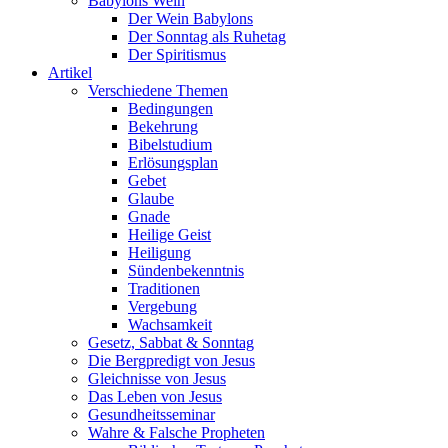
Babylons Wein
Der Wein Babylons
Der Sonntag als Ruhetag
Der Spiritismus
Artikel
Verschiedene Themen
Bedingungen
Bekehrung
Bibelstudium
Erlösungsplan
Gebet
Glaube
Gnade
Heilige Geist
Heiligung
Sündenbekenntnis
Traditionen
Vergebung
Wachsamkeit
Gesetz, Sabbat & Sonntag
Die Bergpredigt von Jesus
Gleichnisse von Jesus
Das Leben von Jesus
Gesundheitsseminar
Wahre & Falsche Propheten