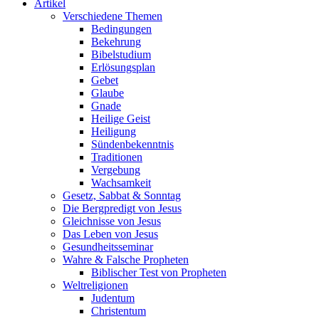
Artikel
Verschiedene Themen
Bedingungen
Bekehrung
Bibelstudium
Erlösungsplan
Gebet
Glaube
Gnade
Heilige Geist
Heiligung
Sündenbekenntnis
Traditionen
Vergebung
Wachsamkeit
Gesetz, Sabbat & Sonntag
Die Bergpredigt von Jesus
Gleichnisse von Jesus
Das Leben von Jesus
Gesundheitsseminar
Wahre & Falsche Propheten
Biblischer Test von Propheten
Weltreligionen
Judentum
Christentum