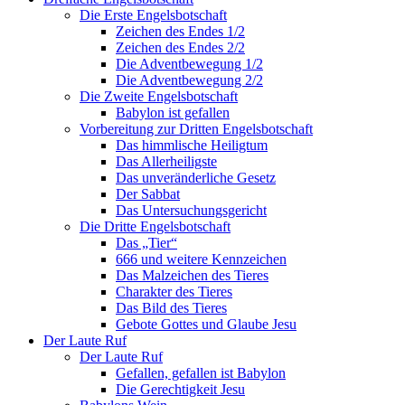
Die Erste Engelsbotschaft
Zeichen des Endes 1/2
Zeichen des Endes 2/2
Die Adventbewegung 1/2
Die Adventbewegung 2/2
Die Zweite Engelsbotschaft
Babylon ist gefallen
Vorbereitung zur Dritten Engelsbotschaft
Das himmlische Heiligtum
Das Allerheiligste
Das unveränderliche Gesetz
Der Sabbat
Das Untersuchungsgericht
Die Dritte Engelsbotschaft
Das „Tier“
666 und weitere Kennzeichen
Das Malzeichen des Tieres
Charakter des Tieres
Das Bild des Tieres
Gebote Gottes und Glaube Jesu
Der Laute Ruf
Der Laute Ruf
Gefallen, gefallen ist Babylon
Die Gerechtigkeit Jesu