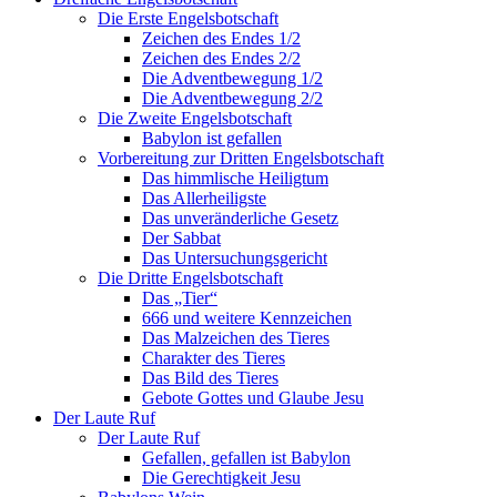
Die Erste Engelsbotschaft
Zeichen des Endes 1/2
Zeichen des Endes 2/2
Die Adventbewegung 1/2
Die Adventbewegung 2/2
Die Zweite Engelsbotschaft
Babylon ist gefallen
Vorbereitung zur Dritten Engelsbotschaft
Das himmlische Heiligtum
Das Allerheiligste
Das unveränderliche Gesetz
Der Sabbat
Das Untersuchungsgericht
Die Dritte Engelsbotschaft
Das „Tier“
666 und weitere Kennzeichen
Das Malzeichen des Tieres
Charakter des Tieres
Das Bild des Tieres
Gebote Gottes und Glaube Jesu
Der Laute Ruf
Der Laute Ruf
Gefallen, gefallen ist Babylon
Die Gerechtigkeit Jesu