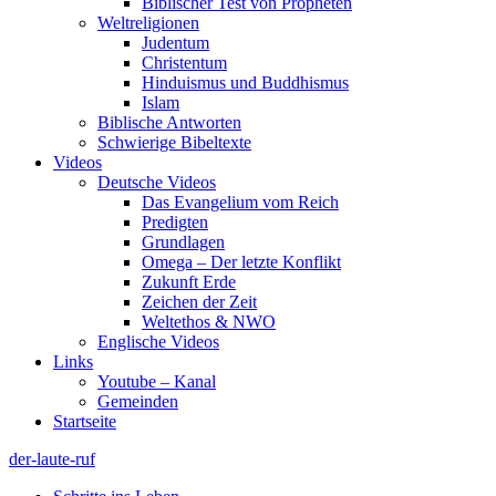
Biblischer Test von Propheten
Weltreligionen
Judentum
Christentum
Hinduismus und Buddhismus
Islam
Biblische Antworten
Schwierige Bibeltexte
Videos
Deutsche Videos
Das Evangelium vom Reich
Predigten
Grundlagen
Omega – Der letzte Konflikt
Zukunft Erde
Zeichen der Zeit
Weltethos & NWO
Englische Videos
Links
Youtube – Kanal
Gemeinden
Startseite
der-laute-ruf