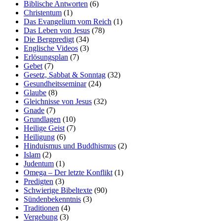
Biblische Antworten
(6)
Christentum
(1)
Das Evangelium vom Reich
(1)
Das Leben von Jesus
(78)
Die Bergpredigt
(34)
Englische Videos
(3)
Erlösungsplan
(7)
Gebet
(7)
Gesetz, Sabbat & Sonntag
(32)
Gesundheitsseminar
(24)
Glaube
(8)
Gleichnisse von Jesus
(32)
Gnade
(7)
Grundlagen
(10)
Heilige Geist
(7)
Heiligung
(6)
Hinduismus und Buddhismus
(2)
Islam
(2)
Judentum
(1)
Omega – Der letzte Konflikt
(1)
Predigten
(3)
Schwierige Bibeltexte
(90)
Sündenbekenntnis
(3)
Traditionen
(4)
Vergebung
(3)