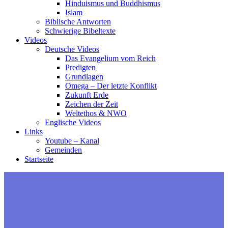
Hinduismus und Buddhismus
Islam
Biblische Antworten
Schwierige Bibeltexte
Videos
Deutsche Videos
Das Evangelium vom Reich
Predigten
Grundlagen
Omega – Der letzte Konflikt
Zukunft Erde
Zeichen der Zeit
Weltethos & NWO
Englische Videos
Links
Youtube – Kanal
Gemeinden
Startseite