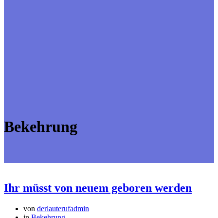
Bekehrung
Ihr müsst von neuem geboren werden
von
derlauterufadmin
in
Bekehrung