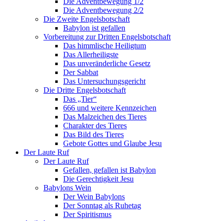
Die Adventbewegung 1/2
Die Adventbewegung 2/2
Die Zweite Engelsbotschaft
Babylon ist gefallen
Vorbereitung zur Dritten Engelsbotschaft
Das himmlische Heiligtum
Das Allerheiligste
Das unveränderliche Gesetz
Der Sabbat
Das Untersuchungsgericht
Die Dritte Engelsbotschaft
Das „Tier“
666 und weitere Kennzeichen
Das Malzeichen des Tieres
Charakter des Tieres
Das Bild des Tieres
Gebote Gottes und Glaube Jesu
Der Laute Ruf
Der Laute Ruf
Gefallen, gefallen ist Babylon
Die Gerechtigkeit Jesu
Babylons Wein
Der Wein Babylons
Der Sonntag als Ruhetag
Der Spiritismus