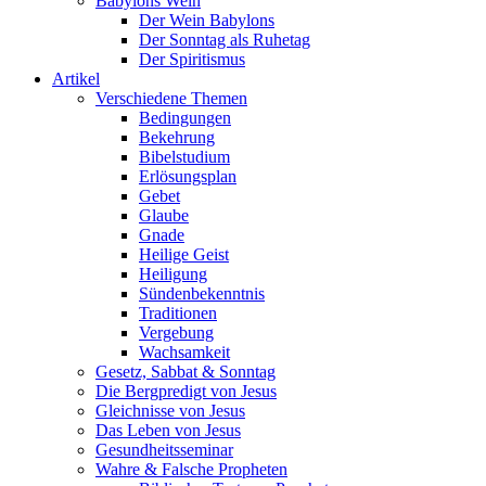
Babylons Wein
Der Wein Babylons
Der Sonntag als Ruhetag
Der Spiritismus
Artikel
Verschiedene Themen
Bedingungen
Bekehrung
Bibelstudium
Erlösungsplan
Gebet
Glaube
Gnade
Heilige Geist
Heiligung
Sündenbekenntnis
Traditionen
Vergebung
Wachsamkeit
Gesetz, Sabbat & Sonntag
Die Bergpredigt von Jesus
Gleichnisse von Jesus
Das Leben von Jesus
Gesundheitsseminar
Wahre & Falsche Propheten