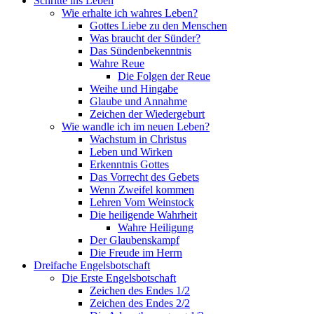
Schritte ins Leben
Wie erhalte ich wahres Leben?
Gottes Liebe zu den Menschen
Was braucht der Sünder?
Das Sündenbekenntnis
Wahre Reue
Die Folgen der Reue
Weihe und Hingabe
Glaube und Annahme
Zeichen der Wiedergeburt
Wie wandle ich im neuen Leben?
Wachstum in Christus
Leben und Wirken
Erkenntnis Gottes
Das Vorrecht des Gebets
Wenn Zweifel kommen
Lehren Vom Weinstock
Die heiligende Wahrheit
Wahre Heiligung
Der Glaubenskampf
Die Freude im Herrn
Dreifache Engelsbotschaft
Die Erste Engelsbotschaft
Zeichen des Endes 1/2
Zeichen des Endes 2/2