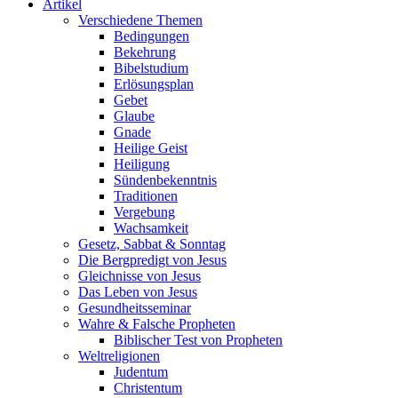
Artikel
Verschiedene Themen
Bedingungen
Bekehrung
Bibelstudium
Erlösungsplan
Gebet
Glaube
Gnade
Heilige Geist
Heiligung
Sündenbekenntnis
Traditionen
Vergebung
Wachsamkeit
Gesetz, Sabbat & Sonntag
Die Bergpredigt von Jesus
Gleichnisse von Jesus
Das Leben von Jesus
Gesundheitsseminar
Wahre & Falsche Propheten
Biblischer Test von Propheten
Weltreligionen
Judentum
Christentum