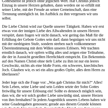
Gottesdienst ist jedoch ohne jeglichen Wert. Hat Christus jedoch
Einzug in unsere Herzen gehalten, dann werden sie so erfüllt mit
seiner Liebe, mit der Freude an seiner Gemeinschaft, dass eine
Trennung unmöglich ist. Im Aufblick zu ihm vergessen wir uns
selbst.
Die Liebe Christi wird zur Quelle unserer Tätigkeit. Haben wir erst
etwas von der innigen Liebe des Allwaltenden in unsern Herzen
verspürt, dann fragen wir nicht danach, wie gering das Maß für die
Erfüllung der Gebote Gottes sein darf; dann begnügen wir uns nicht
mit der niedrigsten Stufe, sondern streben nach vollkommener
Übereinstimmung mit dem Willen unseres Erlösers. Wir trachten
ernstlich danach, wir opfern willig alles und zeigen eine Teilnahme,
die der in Aussicht gestellten Herrlichkeit entspricht. Ein Bekenntnis
auf den Namen Christi ohne tiefe Liebe zu ihm ist nur ein leeres
Geschwätz, nichts als eine bloße Form, ein schweres, knechtisches
Joch. Glauben wir, es sei ein allzu großes Opfer, alles dem Herrn zu
überlassen?
Jeder lege sich die Frage vor: „Was gab Christus für mich?“ Alles!
Sein Leben, seine Liebe und sein Leiden setzte der Sohn Gottes
freiwillig für unsere Erlösung ein! Sollte es dennoch möglich sein,
dass wir, die wir solch großer Liebe unwürdig sind, unsere Herzen
von ihm fernhalten? In jedem Augenblick unseres Lebens haben wir
seine Gnadengaben genossen; gerade aus diesem Grunde können