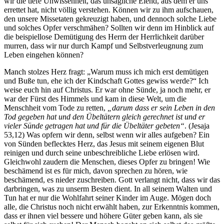
wir die tiefe Unwissenheit, das unsägliche Elend, aus dem er uns
errettet hat, nicht völlig verstehen. Können wir zu ihm aufschauen,
den unsere Missetaten gekreuzigt haben, und dennoch solche Liebe
und solches Opfer verschmähen? Sollten wir denn im Hinblick auf
die beispiellose Demütigung des Herrn der Herrlichkeit darüber
murren, dass wir nur durch Kampf und Selbstverleugnung zum
Leben eingehen können?
Manch stolzes Herz fragt: „Warum muss ich mich erst demütigen
und Buße tun, ehe ich der Kindschaft Gottes gewiss werde?“ Ich
weise euch hin auf Christus. Er war ohne Sünde, ja noch mehr, er
war der Fürst des Himmels und kam in diese Welt, um die
Menschheit vom Tode zu retten,
„darum dass er sein Leben in den
Tod gegeben hat und den Übeltätern gleich gerechnet ist und er
vieler Sünde getragen hat und für die Übeltäter gebeten“
. (Jesaja
53,12) Was opfern wir denn, selbst wenn wir alles aufgeben? Ein
von Sünden beflecktes Herz, das Jesus mit seinem eigenen Blut
reinigen und durch seine unbeschreibliche Liebe erlösen wird.
Gleichwohl zaudern die Menschen, dieses Opfer zu bringen! Wie
beschämend ist es für mich, davon sprechen zu hören, wie
beschämend, es nieder zuschreiben. Gott verlangt nicht, dass wir das
darbringen, was zu unserm Besten dient. In all seinem Walten und
Tun hat er nur die Wohlfahrt seiner Kinder im Auge. Mögen doch
alle, die Christus noch nicht erwählt haben, zur Erkenntnis kommen,
dass er ihnen viel bessere und höhere Güter geben kann, als sie