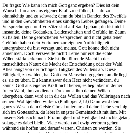
Du fragst: Wie kann ich mich Gott ganz ergeben? Dies ist dein
Wunsch. Ihn aber aus eigener Kraft zu erfüllen, bist du zu
ohnmächtig und zu schwach; denn du bist in Banden des Zweifels
und in den Gewohnheiten eines sündigen Leibes gefangen. Deine
Versprechungen und Vorsätze sind auf Sand gebaut; du bist nicht
imstande, deine Gedanken, Leidenschaften und Gefühle im Zaum
zu halten. Deine gebrochenen Versprechen und nicht gehaltenen
Gelübde haben dein Vertrauen zur eigenen Aufrichtigkeit
untergraben; du bist verzagt und meinst, Gott könne dich nicht
annehmen. Doch verzweifle nicht! Lerne nur erst die echte
Willensstärke erkennen. Sie ist die führende Macht in der
menschlichen Natur: die Macht der Entscheidung oder der Wahl.
Alles hängt von der richtigen Tätigkeit des Willens ab. Diese
Fähigkeit, zu wählen, hat Gott den Menschen gegeben; an dir liegt
es, sie zu üben. Du kannst zwar dein Herz nicht verändern, du
kannst Gott aus eigener Kraft nicht lieben; es liegt aber in deiner
freien Wahl, ihm zu dienen. Du kannst ihm deinen Willen
übergeben, dann wird er in dir das Wollen und das Vollbringen nach
seinem Wohlgefallen wirken. (Phillipper 2,13) Dann wird dein
ganzes Wesen dem Geiste Christi untertan; all deine Liebe vereinigt
sich im Gottessohn, du lebst in engster Gemeinschaft mit ihm. Mit
unserer Sehnsucht nach Frömmigkeit und Heiligkeit ist nichts getan,
solange es dabei bleibt. Viele werden auf ewig verloren gehen,
während sie hoffen und darauf warten, Christen zu werden. Sie