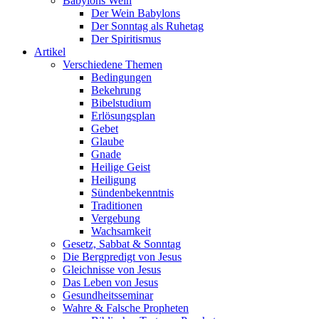
Babylons Wein
Der Wein Babylons
Der Sonntag als Ruhetag
Der Spiritismus
Artikel
Verschiedene Themen
Bedingungen
Bekehrung
Bibelstudium
Erlösungsplan
Gebet
Glaube
Gnade
Heilige Geist
Heiligung
Sündenbekenntnis
Traditionen
Vergebung
Wachsamkeit
Gesetz, Sabbat & Sonntag
Die Bergpredigt von Jesus
Gleichnisse von Jesus
Das Leben von Jesus
Gesundheitsseminar
Wahre & Falsche Propheten