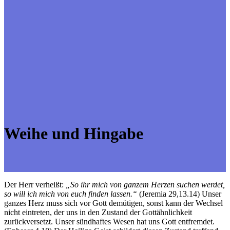
Weihe und Hingabe
Der Herr verheißt:
„So ihr mich von ganzem Herzen suchen werdet,
so will ich mich von euch finden lassen.“
(Jeremia 29,13.14) Unser
ganzes Herz muss sich vor Gott demütigen, sonst kann der Wechsel
nicht eintreten, der uns in den Zustand der Gottähnlichkeit
zurückversetzt. Unser sündhaftes Wesen hat uns Gott entfremdet.