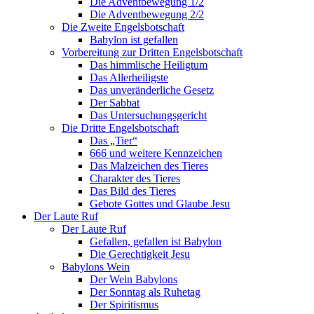
Die Adventbewegung 1/2
Die Adventbewegung 2/2
Die Zweite Engelsbotschaft
Babylon ist gefallen
Vorbereitung zur Dritten Engelsbotschaft
Das himmlische Heiligtum
Das Allerheiligste
Das unveränderliche Gesetz
Der Sabbat
Das Untersuchungsgericht
Die Dritte Engelsbotschaft
Das „Tier“
666 und weitere Kennzeichen
Das Malzeichen des Tieres
Charakter des Tieres
Das Bild des Tieres
Gebote Gottes und Glaube Jesu
Der Laute Ruf
Der Laute Ruf
Gefallen, gefallen ist Babylon
Die Gerechtigkeit Jesu
Babylons Wein
Der Wein Babylons
Der Sonntag als Ruhetag
Der Spiritismus