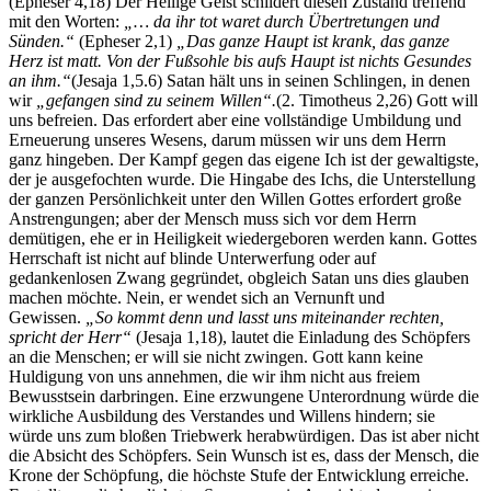
(Epheser 4,18) Der Heilige Geist schildert diesen Zustand treffend
mit den Worten:
„… da ihr tot waret durch Übertretungen und
Sünden.“
(Epheser 2,1)
„Das ganze Haupt ist krank, das ganze
Herz ist matt. Von der Fußsohle bis aufs Haupt ist nichts Gesundes
an ihm.“
(Jesaja 1,5.6) Satan hält uns in seinen Schlingen, in denen
wir
„gefangen sind zu seinem Willen“.
(2. Timotheus 2,26) Gott will
uns befreien. Das erfordert aber eine vollständige Umbildung und
Erneuerung unseres Wesens, darum müssen wir uns dem Herrn
ganz hingeben. Der Kampf gegen das eigene Ich ist der gewaltigste,
der je ausgefochten wurde. Die Hingabe des Ichs, die Unterstellung
der ganzen Persönlichkeit unter den Willen Gottes erfordert große
Anstrengungen; aber der Mensch muss sich vor dem Herrn
demütigen, ehe er in Heiligkeit wiedergeboren werden kann. Gottes
Herrschaft ist nicht auf blinde Unterwerfung oder auf
gedankenlosen Zwang gegründet, obgleich Satan uns dies glauben
machen möchte. Nein, er wendet sich an Vernunft und
Gewissen.
„So kommt denn und lasst uns miteinander rechten,
spricht der Herr“
(Jesaja 1,18), lautet die Einladung des Schöpfers
an die Menschen; er will sie nicht zwingen. Gott kann keine
Huldigung von uns annehmen, die wir ihm nicht aus freiem
Bewusstsein darbringen. Eine erzwungene Unterordnung würde die
wirkliche Ausbildung des Verstandes und Willens hindern; sie
würde uns zum bloßen Triebwerk herabwürdigen. Das ist aber nicht
die Absicht des Schöpfers. Sein Wunsch ist es, dass der Mensch, die
Krone der Schöpfung, die höchste Stufe der Entwicklung erreiche.