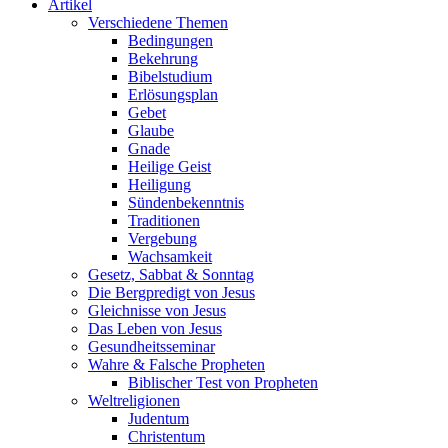
Artikel
Verschiedene Themen
Bedingungen
Bekehrung
Bibelstudium
Erlösungsplan
Gebet
Glaube
Gnade
Heilige Geist
Heiligung
Sündenbekenntnis
Traditionen
Vergebung
Wachsamkeit
Gesetz, Sabbat & Sonntag
Die Bergpredigt von Jesus
Gleichnisse von Jesus
Das Leben von Jesus
Gesundheitsseminar
Wahre & Falsche Propheten
Biblischer Test von Propheten
Weltreligionen
Judentum
Christentum