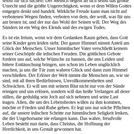
selbst für sich suchen! Der Mensch begeht an sich selbst das größte
Unrecht und die größte Ungerechtigkeit, wenn er dem Willen Gottes
entgegen denkt und handelt. Wirkliche Freude kann man nicht auf
verbotenen Wegen finden, verboten von dem, der weiß, was für uns
am besten ist, und der nur das Wohl der Seinen will. Der Weg des
Sünders ist ein Weg des Elends und des ewigen Todes.
Es ist ein Irrtum, wenn wir dem Gedanken Raum geben, dass Gott
seine Kinder gern leiden sieht. Der ganze Himmel nimmt Anteil am
Glück der Menschen. Unser himmlischer Vater verschließt keinem
seiner Geschöpfe die irdischen Freuden. Die göttlichen Gebote
fordern uns auf, solche Wünsche zu bannen, die uns Leiden und
bittere Enttäuschung bringen, uns schon im Leben unglücklich
machen, ja uns die Tür zum wahren Glück und dann zum Himmel
verschließen. Der Erlöser der Welt nimmt die Menschen an, wie sie
sind, mit all ihren Bedürfnissen, Unvollkommenheiten und
Schwächen. Er will uns mit seinem Blut nicht nur von der Sünde
reinigen und uns erlösen, sondern will das heiße Verlangen all derer
stillen, die geduldig sein Joch auf sich nehmen und seine Last
tragen. Allen, die um des Lebensbrotes willen zu ihm kommen,
möchte er Frieden und Ruhe geben. Er legt uns nur solche Pflichten
auf, die unsere irdischen Schritte zur himmlischen Seligkeit lenken,
die der Ungehorsame nie erlangen kann. Das wahre, freudvolle
Leben besteht nun darin, dass Christus, die Hoffnung der
Herrlichkeit, in uns Gestalt gewonnen hat.