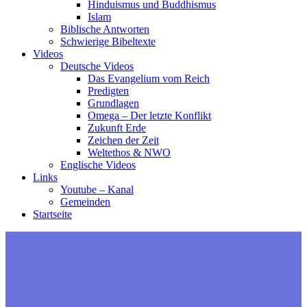
Hinduismus und Buddhismus
Islam
Biblische Antworten
Schwierige Bibeltexte
Videos
Deutsche Videos
Das Evangelium vom Reich
Predigten
Grundlagen
Omega – Der letzte Konflikt
Zukunft Erde
Zeichen der Zeit
Weltethos & NWO
Englische Videos
Links
Youtube – Kanal
Gemeinden
Startseite