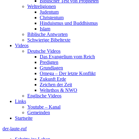
Biblischer Test von Propheten
Weltreligionen
Judentum
Christentum
Hinduismus und Buddhismus
Islam
Biblische Antworten
Schwierige Bibeltexte
Videos
Deutsche Videos
Das Evangelium vom Reich
Predigten
Grundlagen
Omega – Der letzte Konflikt
Zukunft Erde
Zeichen der Zeit
Weltethos & NWO
Englische Videos
Links
Youtube – Kanal
Gemeinden
Startseite
der-laute-ruf