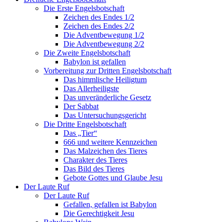
Die Erste Engelsbotschaft
Zeichen des Endes 1/2
Zeichen des Endes 2/2
Die Adventbewegung 1/2
Die Adventbewegung 2/2
Die Zweite Engelsbotschaft
Babylon ist gefallen
Vorbereitung zur Dritten Engelsbotschaft
Das himmlische Heiligtum
Das Allerheiligste
Das unveränderliche Gesetz
Der Sabbat
Das Untersuchungsgericht
Die Dritte Engelsbotschaft
Das „Tier“
666 und weitere Kennzeichen
Das Malzeichen des Tieres
Charakter des Tieres
Das Bild des Tieres
Gebote Gottes und Glaube Jesu
Der Laute Ruf
Der Laute Ruf
Gefallen, gefallen ist Babylon
Die Gerechtigkeit Jesu