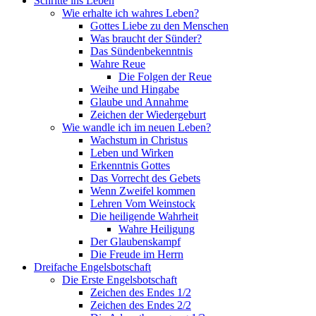
Schritte ins Leben
Wie erhalte ich wahres Leben?
Gottes Liebe zu den Menschen
Was braucht der Sünder?
Das Sündenbekenntnis
Wahre Reue
Die Folgen der Reue
Weihe und Hingabe
Glaube und Annahme
Zeichen der Wiedergeburt
Wie wandle ich im neuen Leben?
Wachstum in Christus
Leben und Wirken
Erkenntnis Gottes
Das Vorrecht des Gebets
Wenn Zweifel kommen
Lehren Vom Weinstock
Die heiligende Wahrheit
Wahre Heiligung
Der Glaubenskampf
Die Freude im Herrn
Dreifache Engelsbotschaft
Die Erste Engelsbotschaft
Zeichen des Endes 1/2
Zeichen des Endes 2/2