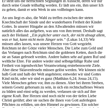
Er stellt uns die herrlichsten Segnungen in Aussicht, deren wir nur
durch seine Gnade teilhaftig werden. Er lädt uns ein, ihm unser Ich
zu geben, damit er sein Werk in uns vollbringen kann.
An uns liegt es also, die Wahl zu treffen zwischen der steten
Knechtschaft der Sünde und der wunderbaren Freiheit der Kinder
Gottes. In unserer Hingabe an den Allwaltenden müssen wir
natürlich alles das aufgeben, was uns von ihm trennt. Deshalb sagt
auch der Heiland:
„Ein jeglicher unter euch, der nicht absagt allem,
was er hat, kann nicht mein Jünger sein.“
(Lukas 14,33) Wir
müssen alles lassen, was unsere Herzen von Gott wegzieht.
Reichtum ist der Götze vieler Menschen. Die Liebe zum Geld und
das Verlangen nach Reichtum sind die goldenen Ketten, durch die
sie an Satan gefesselt werden. Andere halten sehr auf guten Ruf und
weltliche Ehre. Für andere wieder sind selbstgefällige Ruhe und
Freiheit von irgendwelcher Verantwortung erstrebenswerte Ziele.
Aber diese Sklavenfesseln müssen gelöst werden. Wir können nicht
halb Gott und halb der Welt angehören; entweder wir sind Gottes
Kind nicht, oder wir sind es ganz (Matthäus 6,24; Josua 24,15).
Viele Menschen geben vor, ihm zu dienen. Aber bei ihrem Streben,
seinem Gesetz gehorsam zu sein, in sich ein rechtschaffenes Wesen
zu bilden und einst selig zu werden, verlassen sie sich auf ihre
eigene Kraft. Ihre Herzen sind noch nicht von der tiefen Liebe
Christi gerührt; aber sie suchen die ihnen von Gott auferlegten
Pflichten zu erfüllen, um den Himmel zu gewinnen. Ein solcher