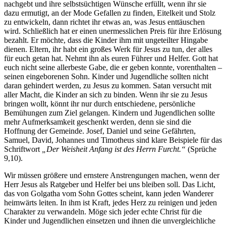
nachgebt und ihre selbstsüchtigen Wünsche erfüllt, wenn ihr sie
dazu ermutigt, an der Mode Gefallen zu finden, Eitelkeit und Stolz
zu entwickeln, dann richtet ihr etwas an, was Jesus enttäuschen
wird. Schließlich hat er einen unermesslichen Preis für ihre Erlösung
bezahlt. Er möchte, dass die Kinder ihm mit ungeteilter Hingabe
dienen. Eltern, ihr habt ein großes Werk für Jesus zu tun, der alles
für euch getan hat. Nehmt ihn als euren Führer und Helfer. Gott hat
euch nicht seine allerbeste Gabe, die er geben konnte, vorenthalten –
seinen eingeborenen Sohn. Kinder und Jugendliche sollten nicht
daran gehindert werden, zu Jesus zu kommen. Satan versucht mit
aller Macht, die Kinder an sich zu binden. Wenn ihr sie zu Jesus
bringen wollt, könnt ihr nur durch entschiedene, persönliche
Bemühungen zum Ziel gelangen. Kindern und Jugendlichen sollte
mehr Aufmerksamkeit geschenkt werden, denn sie sind die
Hoffnung der Gemeinde. Josef, Daniel und seine Gefährten,
Samuel, David, Johannes und Timotheus sind klare Beispiele für das
Schriftwort
„Der Weisheit Anfang ist des Herrn Furcht.“
(Sprüche
9,10).
Wir müssen größere und ernstere Anstrengungen machen, wenn der
Herr Jesus als Ratgeber und Helfer bei uns bleiben soll. Das Licht,
das von Golgatha vom Sohn Gottes scheint, kann jeden Wanderer
heimwärts leiten. In ihm ist Kraft, jedes Herz zu reinigen und jeden
Charakter zu verwandeln. Möge sich jeder echte Christ für die
Kinder und Jugendlichen einsetzen und ihnen die unvergleichliche