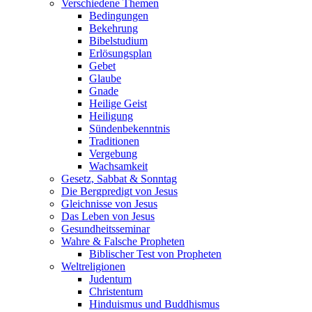
Verschiedene Themen
Bedingungen
Bekehrung
Bibelstudium
Erlösungsplan
Gebet
Glaube
Gnade
Heilige Geist
Heiligung
Sündenbekenntnis
Traditionen
Vergebung
Wachsamkeit
Gesetz, Sabbat & Sonntag
Die Bergpredigt von Jesus
Gleichnisse von Jesus
Das Leben von Jesus
Gesundheitsseminar
Wahre & Falsche Propheten
Biblischer Test von Propheten
Weltreligionen
Judentum
Christentum
Hinduismus und Buddhismus