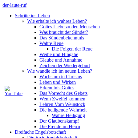
Zum
der-laute-ruf
Inhalt
Schritte ins Leben
springen
Wie erhalte ich wahres Leben?
Gottes Liebe zu den Menschen
Was braucht der Sünder?
Das Sündenbekenntnis
Wahre Reue
Die Folgen der Reue
Weihe und Hingabe
Glaube und Annahme
Zeichen der Wiedergeburt
Wie wandle ich im neuen Leben?
Wachstum in Christus
Leben und Wirken
Erkenntnis Gottes
Das Vorrecht des Gebets
Wenn Zweifel kommen
Lehren Vom Weinstock
Die heiligende Wahrheit
Wahre Heiligung
Der Glaubenskampf
Die Freude im Herrn
Dreifache Engelsbotschaft
Die Erste Engelsbotschaft