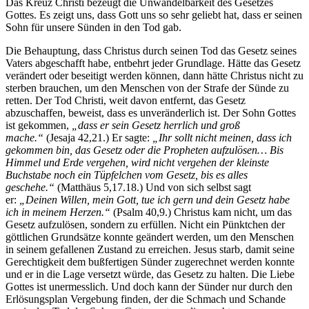
Das Kreuz Christi bezeugt die Unwandelbarkeit des Gesetzes
Gottes. Es zeigt uns, dass Gott uns so sehr geliebt hat, dass er seinen
Sohn für unsere Sünden in den Tod gab.
Die Behauptung, dass Christus durch seinen Tod das Gesetz seines
Vaters abgeschafft habe, entbehrt jeder Grundlage. Hätte das Gesetz
verändert oder beseitigt werden können, dann hätte Christus nicht zu
sterben brauchen, um den Menschen von der Strafe der Sünde zu
retten. Der Tod Christi, weit davon entfernt, das Gesetz
abzuschaffen, beweist, dass es unveränderlich ist. Der Sohn Gottes
ist gekommen,
„dass er sein Gesetz herrlich und groß
mache.“
(Jesaja 42,21.) Er sagte:
„Ihr sollt nicht meinen, dass ich
gekommen bin, das Gesetz oder die Propheten aufzulösen… Bis
Himmel und Erde vergehen, wird nicht vergehen der kleinste
Buchstabe noch ein Tüpfelchen vom Gesetz, bis es alles
geschehe.“
(Matthäus 5,17.18.) Und von sich selbst sagt
er:
„Deinen Willen, mein Gott, tue ich gern und dein Gesetz habe
ich in meinem Herzen.“
(Psalm 40,9.) Christus kam nicht, um das
Gesetz aufzulösen, sondern zu erfüllen. Nicht ein Pünktchen der
göttlichen Grundsätze konnte geändert werden, um den Menschen
in seinem gefallenen Zustand zu erreichen. Jesus starb, damit seine
Gerechtigkeit dem bußfertigen Sünder zugerechnet werden konnte
und er in die Lage versetzt würde, das Gesetz zu halten. Die Liebe
Gottes ist unermesslich. Und doch kann der Sünder nur durch den
Erlösungsplan Vergebung finden, der die Schmach und Schande