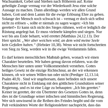
Wachsamkeit, Gebet und Streben nach Höherem auf. Keine
geheiligte Zunge vermag vor der Wiederkunft Jesu eine solche
Aussage zu machen. Dann allerdings werden wir allen Grund
haben, Gott und dem Lamm für die ewige Erlösung Ehre zu geben.
Solange der Mensch noch schwach ist – vermag er doch sich selbst
nicht zu erlösen -, sollte er niemals zu sagen wagen: »Ich bin
gerettet!« Er kann sich nicht des Sieges rühmen, weil er lediglich die
Rüstung angelegt hat. Er muss vielmehr kämpfen und siegen. Nur
wer bis ans Ende beharrt, wird errettet (Matthäus 24,12.13). Der
Herr spricht:
„Wer aber weichen wird, an dem wird meine Seele
kein Gefallen haben.“
(Hebräer 10,38). Wenn wir nicht fortschreiten
von Sieg zu Sieg, werden wir in die ewige Verdammnis fallen.
Es darf keinen menschlichen Maßstab geben, wonach wir einen
Charakter beurteilen. Wir haben genug davon erfahren, was die
Menschen hier unten unter Vollkommenheit verstehen. Gottes
heiliges Gesetz ist die einzige Richtschnur, an der wir erkennen
können, ob wir seinen Willen tun oder nicht (Prediger 12,13.14;
Psalm 40,9) . Sind wir ungehorsam, dann befinden sich unsere
Charaktere nicht in Einklang mit den göttlichen Grundsätzen seiner
Regierung, und es ist eine Lüge zu behaupten: „Ich bin gerettet.“
Keiner ist gerettet, der ein Übertreter des Gesetzes Gottes ist, denn
dies ist die Grundlage seiner irdischen und himmlischen Regierung.
Wer sich unwissend in die Reihen des Feindes begibt und die vom
Pult verkündeten Worte der Religionslehrer nachspricht, dass das