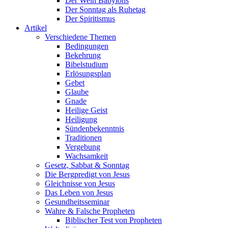
Der Wein Babylons
Der Sonntag als Ruhetag
Der Spiritismus
Artikel
Verschiedene Themen
Bedingungen
Bekehrung
Bibelstudium
Erlösungsplan
Gebet
Glaube
Gnade
Heilige Geist
Heiligung
Sündenbekenntnis
Traditionen
Vergebung
Wachsamkeit
Gesetz, Sabbat & Sonntag
Die Bergpredigt von Jesus
Gleichnisse von Jesus
Das Leben von Jesus
Gesundheitsseminar
Wahre & Falsche Propheten
Biblischer Test von Propheten