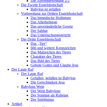
Die Adventbewegung 2/2
Die Zweite Engelsbotschaft
Babylon ist gefallen
Vorbereitung zur Dritten Engelsbotschaft
Das himmlische Heiligtum
Das Allerheiligste
Das unveränderliche Gesetz
Der Sabbat
Das Untersuchungsgericht
Die Dritte Engelsbotschaft
Das „Tier“
666 und weitere Kennzeichen
Das Malzeichen des Tieres
Charakter des Tieres
Das Bild des Tieres
Gebote Gottes und Glaube Jesu
Der Laute Ruf
Der Laute Ruf
Gefallen, gefallen ist Babylon
Die Gerechtigkeit Jesu
Babylons Wein
Der Wein Babylons
Der Sonntag als Ruhetag
Der Spiritismus
Artikel