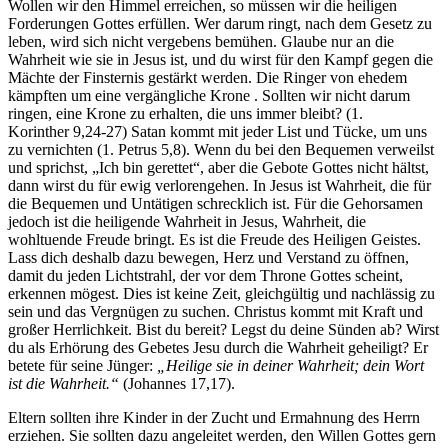
Wollen wir den Himmel erreichen, so müssen wir die heiligen
Forderungen Gottes erfüllen. Wer darum ringt, nach dem Gesetz zu
leben, wird sich nicht vergebens bemühen. Glaube nur an die
Wahrheit wie sie in Jesus ist, und du wirst für den Kampf gegen die
Mächte der Finsternis gestärkt werden. Die Ringer von ehedem
kämpften um eine vergängliche Krone . Sollten wir nicht darum
ringen, eine Krone zu erhalten, die uns immer bleibt? (1.
Korinther 9,24-27) Satan kommt mit jeder List und Tücke, um uns
zu vernichten (1. Petrus 5,8). Wenn du bei den Bequemen verweilst
und sprichst, „Ich bin gerettet“, aber die Gebote Gottes nicht hältst,
dann wirst du für ewig verlorengehen. In Jesus ist Wahrheit, die für
die Bequemen und Untätigen schrecklich ist. Für die Gehorsamen
jedoch ist die heiligende Wahrheit in Jesus, Wahrheit, die
wohltuende Freude bringt. Es ist die Freude des Heiligen Geistes.
Lass dich deshalb dazu bewegen, Herz und Verstand zu öffnen,
damit du jeden Lichtstrahl, der vor dem Throne Gottes scheint,
erkennen mögest. Dies ist keine Zeit, gleichgültig und nachlässig zu
sein und das Vergnügen zu suchen. Christus kommt mit Kraft und
großer Herrlichkeit. Bist du bereit? Legst du deine Sünden ab? Wirst
du als Erhörung des Gebetes Jesu durch die Wahrheit geheiligt? Er
betete für seine Jünger:
„Heilige sie in deiner Wahrheit; dein Wort
ist die Wahrheit.“
(Johannes 17,17).
Eltern sollten ihre Kinder in der Zucht und Ermahnung des Herrn
erziehen. Sie sollten dazu angeleitet werden, den Willen Gottes gern