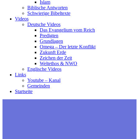
Islam
Biblische Antworten
Schwierige Bibeltexte
Videos
Deutsche Videos
Das Evangelium vom Reich
Predigten
Grundlagen
Omega – Der letzte Konflikt
Zukunft Erde
Zeichen der Zeit
Weltethos & NWO
Englische Videos
Links
Youtube – Kanal
Gemeinden
Startseite