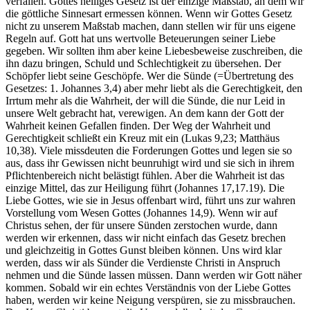
verfallen. Gottes heiliges Gesetz ist der einzige Maßstab, an dem wir
die göttliche Sinnesart ermessen können. Wenn wir Gottes Gesetz
nicht zu unserem Maßstab machen, dann stellen wir für uns eigene
Regeln auf. Gott hat uns wertvolle Beteuerungen seiner Liebe
gegeben. Wir sollten ihm aber keine Liebesbeweise zuschreiben, die
ihn dazu bringen, Schuld und Schlechtigkeit zu übersehen. Der
Schöpfer liebt seine Geschöpfe. Wer die Sünde (=Übertretung des
Gesetzes: 1. Johannes 3,4) aber mehr liebt als die Gerechtigkeit, den
Irrtum mehr als die Wahrheit, der will die Sünde, die nur Leid in
unsere Welt gebracht hat, verewigen. An dem kann der Gott der
Wahrheit keinen Gefallen finden. Der Weg der Wahrheit und
Gerechtigkeit schließt ein Kreuz mit ein (Lukas 9,23; Matthäus
10,38). Viele missdeuten die Forderungen Gottes und legen sie so
aus, dass ihr Gewissen nicht beunruhigt wird und sie sich in ihrem
Pflichtenbereich nicht belästigt fühlen. Aber die Wahrheit ist das
einzige Mittel, das zur Heiligung führt (Johannes 17,17.19). Die
Liebe Gottes, wie sie in Jesus offenbart wird, führt uns zur wahren
Vorstellung vom Wesen Gottes (Johannes 14,9). Wenn wir auf
Christus sehen, der für unsere Sünden zerstochen wurde, dann
werden wir erkennen, dass wir nicht einfach das Gesetz brechen
und gleichzeitig in Gottes Gunst bleiben können. Uns wird klar
werden, dass wir als Sünder die Verdienste Christi in Anspruch
nehmen und die Sünde lassen müssen. Dann werden wir Gott näher
kommen. Sobald wir ein echtes Verständnis von der Liebe Gottes
haben, werden wir keine Neigung verspüren, sie zu missbrauchen.