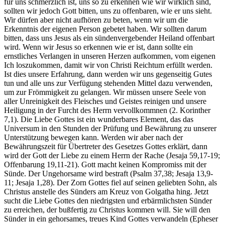
für uns schmerzlich ist, uns so zu erkennen wie wir wirklich sind,
sollten wir jedoch Gott bitten, uns zu offenbaren, wie er uns sieht.
Wir dürfen aber nicht aufhören zu beten, wenn wir um die
Erkenntnis der eigenen Person gebetet haben. Wir sollten darum
bitten, dass uns Jesus als ein sündenvergebender Heiland offenbart
wird. Wenn wir Jesus so erkennen wie er ist, dann sollte ein
ernstliches Verlangen in unseren Herzen aufkommen, vom eigenen
Ich loszukommen, damit wir von Christi Reichtum erfüllt werden.
Ist dies unsere Erfahrung, dann werden wir uns gegenseitig Gutes
tun und alle uns zur Verfügung stehenden Mittel dazu verwenden,
um zur Frömmigkeit zu gelangen. Wir müssen unsere Seele von
aller Unreinigkeit des Fleisches und Geistes reinigen und unsere
Heiligung in der Furcht des Herrn vervollkommnen (2. Korinther
7,1). Die Liebe Gottes ist ein wunderbares Element, das das
Universum in den Stunden der Prüfung und Bewährung zu unserer
Unterstützung bewegen kann. Werden wir aber nach der
Bewährungszeit für Übertreter des Gesetzes Gottes erklärt, dann
wird der Gott der Liebe zu einem Herrn der Rache (Jesaja 59,17-19;
Offenbarung 19,11-21). Gott macht keinen Kompromiss mit der
Sünde. Der Ungehorsame wird bestraft (Psalm 37,38; Jesaja 13,9-
11; Jesaja 1,28). Der Zorn Gottes fiel auf seinen geliebten Sohn, als
Christus anstelle des Sünders am Kreuz von Golgatha hing. Jetzt
sucht die Liebe Gottes den niedrigsten und erbärmlichsten Sünder
zu erreichen, der bußfertig zu Christus kommen will. Sie will den
Sünder in ein gehorsames, treues Kind Gottes verwandeln (Epheser