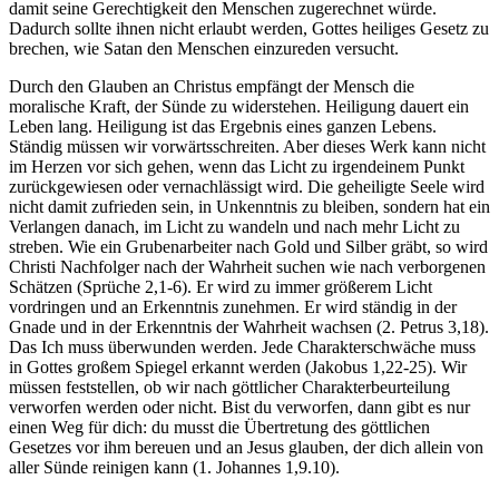
damit seine Gerechtigkeit den Menschen zugerechnet würde.
Dadurch sollte ihnen nicht erlaubt werden, Gottes heiliges Gesetz zu
brechen, wie Satan den Menschen einzureden versucht.
Durch den Glauben an Christus empfängt der Mensch die
moralische Kraft, der Sünde zu widerstehen. Heiligung dauert ein
Leben lang. Heiligung ist das Ergebnis eines ganzen Lebens.
Ständig müssen wir vorwärtsschreiten. Aber dieses Werk kann nicht
im Herzen vor sich gehen, wenn das Licht zu irgendeinem Punkt
zurückgewiesen oder vernachlässigt wird. Die geheiligte Seele wird
nicht damit zufrieden sein, in Unkenntnis zu bleiben, sondern hat ein
Verlangen danach, im Licht zu wandeln und nach mehr Licht zu
streben. Wie ein Grubenarbeiter nach Gold und Silber gräbt, so wird
Christi Nachfolger nach der Wahrheit suchen wie nach verborgenen
Schätzen (Sprüche 2,1-6). Er wird zu immer größerem Licht
vordringen und an Erkenntnis zunehmen. Er wird ständig in der
Gnade und in der Erkenntnis der Wahrheit wachsen (2. Petrus 3,18).
Das Ich muss überwunden werden. Jede Charakterschwäche muss
in Gottes großem Spiegel erkannt werden (Jakobus 1,22-25). Wir
müssen feststellen, ob wir nach göttlicher Charakterbeurteilung
verworfen werden oder nicht. Bist du verworfen, dann gibt es nur
einen Weg für dich: du musst die Übertretung des göttlichen
Gesetzes vor ihm bereuen und an Jesus glauben, der dich allein von
aller Sünde reinigen kann (1. Johannes 1,9.10).