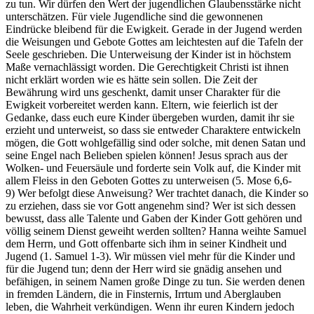
zu tun. Wir dürfen den Wert der jugendlichen Glaubensstärke nicht
unterschätzen. Für viele Jugendliche sind die gewonnenen
Eindrücke bleibend für die Ewigkeit. Gerade in der Jugend werden
die Weisungen und Gebote Gottes am leichtesten auf die Tafeln der
Seele geschrieben. Die Unterweisung der Kinder ist in höchstem
Maße vernachlässigt worden. Die Gerechtigkeit Christi ist ihnen
nicht erklärt worden wie es hätte sein sollen. Die Zeit der
Bewährung wird uns geschenkt, damit unser Charakter für die
Ewigkeit vorbereitet werden kann. Eltern, wie feierlich ist der
Gedanke, dass euch eure Kinder übergeben wurden, damit ihr sie
erzieht und unterweist, so dass sie entweder Charaktere entwickeln
mögen, die Gott wohlgefällig sind oder solche, mit denen Satan und
seine Engel nach Belieben spielen können! Jesus sprach aus der
Wolken- und Feuersäule und forderte sein Volk auf, die Kinder mit
allem Fleiss in den Geboten Gottes zu unterweisen (5. Mose 6,6-
9) Wer befolgt diese Anweisung? Wer trachtet danach, die Kinder so
zu erziehen, dass sie vor Gott angenehm sind? Wer ist sich dessen
bewusst, dass alle Talente und Gaben der Kinder Gott gehören und
völlig seinem Dienst geweiht werden sollten? Hanna weihte Samuel
dem Herrn, und Gott offenbarte sich ihm in seiner Kindheit und
Jugend (1. Samuel 1-3). Wir müssen viel mehr für die Kinder und
für die Jugend tun; denn der Herr wird sie gnädig ansehen und
befähigen, in seinem Namen große Dinge zu tun. Sie werden denen
in fremden Ländern, die in Finsternis, Irrtum und Aberglauben
leben, die Wahrheit verkündigen. Wenn ihr euren Kindern jedoch