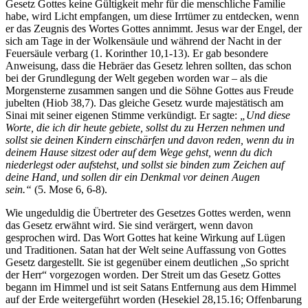
Gesetz Gottes keine Gültigkeit mehr für die menschliche Familie
habe, wird Licht empfangen, um diese Irrtümer zu entdecken, wenn
er das Zeugnis des Wortes Gottes annimmt. Jesus war der Engel, der
sich am Tage in der Wolkensäule und während der Nacht in der
Feuersäule verbarg (1. Korinther 10,1-13). Er gab besondere
Anweisung, dass die Hebräer das Gesetz lehren sollten, das schon
bei der Grundlegung der Welt gegeben worden war – als die
Morgensterne zusammen sangen und die Söhne Gottes aus Freude
jubelten (Hiob 38,7). Das gleiche Gesetz wurde majestätisch am
Sinai mit seiner eigenen Stimme verkündigt. Er sagte:
„Und diese
Worte, die ich dir heute gebiete, sollst du zu Herzen nehmen und
sollst sie deinen Kindern einschärfen und davon reden, wenn du in
deinem Hause sitzest oder auf dem Wege gehst, wenn du dich
niederlegst oder aufstehst, und sollst sie binden zum Zeichen auf
deine Hand, und sollen dir ein Denkmal vor deinen Augen
sein.“
(5. Mose 6, 6-8).
Wie ungeduldig die Übertreter des Gesetzes Gottes werden, wenn
das Gesetz erwähnt wird. Sie sind verärgert, wenn davon
gesprochen wird. Das Wort Gottes hat keine Wirkung auf Lügen
und Traditionen. Satan hat der Welt seine Auffassung von Gottes
Gesetz dargestellt. Sie ist gegenüber einem deutlichen „So spricht
der Herr“ vorgezogen worden. Der Streit um das Gesetz Gottes
begann im Himmel und ist seit Satans Entfernung aus dem Himmel
auf der Erde weitergeführt worden (Hesekiel 28,15.16; Offenbarung