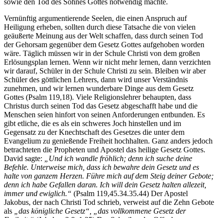
sowie den Tod des Sohnes Gottes notwendig machte.
Vernünftig argumentierende Seelen, die einen Anspruch auf
Heiligung erheben, sollten durch diese Tatsache die von vielen
geäußerte Meinung aus der Welt schaffen, dass durch seinen Tod
der Gehorsam gegenüber dem Gesetz Gottes aufgehoben worden
wäre. Täglich müssen wir in der Schule Christi von dem großen
Erlösungsplan lernen. Wenn wir nicht mehr lernen, dann verzichten
wir darauf, Schüler in der Schule Christi zu sein. Bleiben wir aber
Schüler des göttlichen Lehrers, dann wird unser Verständnis
zunehmen, und wir lernen wunderbare Dinge aus dem Gesetz
Gottes (Psalm 119,18). Viele Religionslehrer behaupten, dass
Christus durch seinen Tod das Gesetz abgeschafft habe und die
Menschen seien hinfort von seinen Anforderungen entbunden. Es
gibt etliche, die es als ein schweres Joch hinstellen und im
Gegensatz zu der Knechtschaft des Gesetzes die unter dem
Evangelium zu genießende Freiheit hochhalten. Ganz anders jedoch
betrachteten die Propheten und Apostel das heilige Gesetz Gottes.
David sagte:
„Und ich wandle fröhlich; denn ich suche deine
Befehle. Unterweise mich, dass ich bewahre dein Gesetz und es
halte von ganzem Herzen. Führe mich auf dem Steig deiner Gebote;
denn ich habe Gefallen daran. Ich will dein Gesetz halten allezeit,
immer und ewiglich.“
(Psalm 119,45.34.35.44) Der Apostel
Jakobus, der nach Christi Tod schrieb, verweist auf die Zehn Gebote
als
„das königliche Gesetz“, „das vollkommene Gesetz der