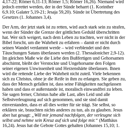
4,17-22; Römer 6,11-13; Römer 1,5; Römer 16,26). Niemand wird
jedoch errettet werden, der in der Sünde beharrt (1. Korinther
6,9.10; Galater 5,19-21; Jesaja 59,20). Sünde ist Übertretung des
Gesetzes (1. Johannes 3,4).
Der Arm, der jetzt stark ist zu retten, wird auch stark sein zu strafen,
wenn der Sünder die Grenze der göttlichen Geduld überschritten
hat. Wer sich weigert, nach dem Leben zu trachten, wer nicht in der
Bibel forscht, um die Wahrheit zu erfahren – damit er nicht durch
seinen Wandel verdammt werde – wird verblendet und den
Täuschungen Satans überlassen werden (2. Thessalonicher 2,9-12).
Im gleichen Maße wie die Liebe den Bußfertigen und Gehorsamen
abschirmt, bleibt der Verstockte und Ungehorsame den Folgen
seiner eigenen Unwissenheit und Herzenshärte überlassen. Ihnen
wird die rettende Liebe der Wahrheit nicht zuteil. Viele bekennen
sich zu Christus, ohne je die Reife in ihm zu erlangen. Sie geben zu,
dass der Mensch gefallen ist, dass seine Fähigkeiten nachgelassen
haben und dass er außerstande ist, moralisch einwandfrei zu leben.
Sie sagen ferner, Christus habe alle Last, alles Leid und alle
Selbstverleugnung auf sich genommen, und sie sind damit
einverstanden, dass er all dies weiter für sie trägt. Sie selbst, so
erklären sie, brauchten nichts anderes zu tun, als zu glauben. Jesus
aber hat gesagt:
„Will mir jemand nachfolgen, der verleugne sich
selbst und nehme sein Kreuz auf sich und folge mir.“
(Matthäus
16,24). Jesus hat die Gebote Gottes gehalten (Johannes 15,10; 1.