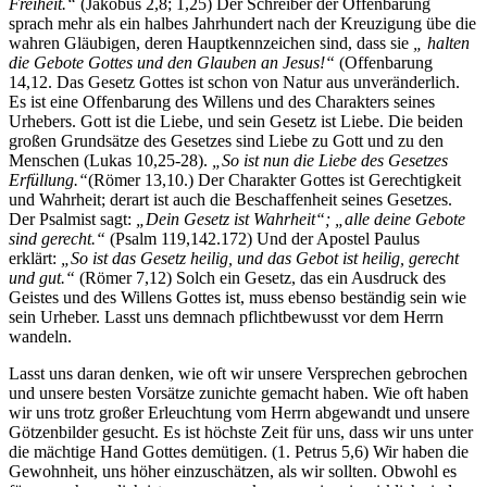
Freiheit.“
(Jakobus 2,8; 1,25) Der Schreiber der Offenbarung
sprach mehr als ein halbes Jahrhundert nach der Kreuzigung übe die
wahren Gläubigen, deren Hauptkennzeichen sind, dass sie
„
halten
die Gebote Gottes und den Glauben an Jesus!“
(Offenbarung
14,12. Das Gesetz Gottes ist schon von Natur aus unveränderlich.
Es ist eine Offenbarung des Willens und des Charakters seines
Urhebers. Gott ist die Liebe, und sein Gesetz ist Liebe. Die beiden
großen Grundsätze des Gesetzes sind Liebe zu Gott und zu den
Menschen (Lukas 10,25-28).
„So ist nun die Liebe des Gesetzes
Erfüllung.“
(Römer 13,10.) Der Charakter Gottes ist Gerechtigkeit
und Wahrheit; derart ist auch die Beschaffenheit seines Gesetzes.
Der Psalmist sagt:
„Dein Gesetz ist Wahrheit“; „alle deine Gebote
sind gerecht.“
(Psalm 119,142.172) Und der Apostel Paulus
erklärt:
„So ist das Gesetz heilig, und das Gebot ist heilig, gerecht
und gut.“
(Römer 7,12) Solch ein Gesetz, das ein Ausdruck des
Geistes und des Willens Gottes ist, muss ebenso beständig sein wie
sein Urheber. Lasst uns demnach pflichtbewusst vor dem Herrn
wandeln.
Lasst uns daran denken, wie oft wir unsere Versprechen gebrochen
und unsere besten Vorsätze zunichte gemacht haben. Wie oft haben
wir uns trotz großer Erleuchtung vom Herrn abgewandt und unsere
Götzenbilder gesucht. Es ist höchste Zeit für uns, dass wir uns unter
die mächtige Hand Gottes demütigen. (1. Petrus 5,6) Wir haben die
Gewohnheit, uns höher einzuschätzen, als wir sollten. Obwohl es