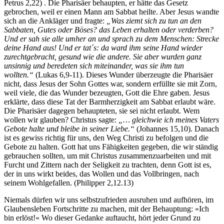
Petrus 2,22) . Die Pharisäer behaupten, er hätte das Gesetz
gebrochen, weil er einen Mann am Sabbat heilte. Aber Jesus wandte
sich an die Ankläger und fragte:
„Was ziemt sich zu tun an den
Sabbaten, Gutes oder Böses? das Leben erhalten oder verderben?
Und er sah sie alle umher an und sprach zu dem Menschen: Strecke
deine Hand aus! Und er tat´s: da ward ihm seine Hand wieder
zurechtgebracht, gesund wie die andere. Sie aber wurden ganz
unsinnig und beredeten sich miteinander, was sie ihm tun
wollten.“
(Lukas 6,9-11). Dieses Wunder überzeugte die Pharisäer
nicht, dass Jesus der Sohn Gottes war, sondern erfüllte sie mit Zorn,
weil viele, die das Wunder bezeugten, Gott die Ehre gaben. Jesus
erklärte, dass diese Tat der Barmherzigkeit am Sabbat erlaubt wäre.
Die Pharisäer dagegen behaupteten, sie sei nicht erlaubt. Wem
wollen wir glauben? Christus sagte:
„… gleichwie ich meines Vaters
Gebote halte und bleibe in seiner Liebe.“
(Johannes 15,10). Danach
ist es gewiss richtig für uns, den Weg Christi zu befolgen und die
Gebote zu halten. Gott hat uns Fähigkeiten gegeben, die wir ständig
gebrauchen sollten, um mit Christus zusammenzuarbeiten und mit
Furcht und Zittern nach der Seligkeit zu trachten, denn Gott ist es,
der in uns wirkt beides, das Wollen und das Vollbringen, nach
seinem Wohlgefallen. (Philipper 2,12.13)
Niemals dürfen wir uns selbstzufrieden ausruhen und aufhören, im
Glaubensleben Fortschritte zu machen, mit der Behauptung: »Ich
bin erlöst!« Wo dieser Gedanke auftaucht, hört jeder Grund zu