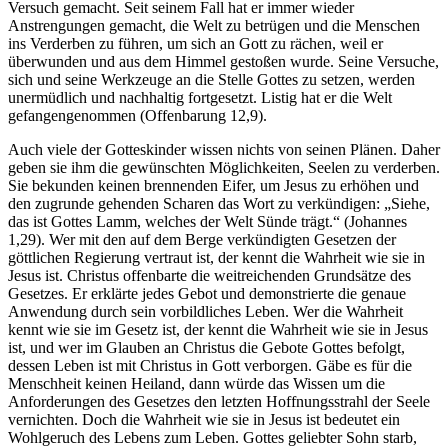
Versuch gemacht. Seit seinem Fall hat er immer wieder
Anstrengungen gemacht, die Welt zu betrügen und die Menschen
ins Verderben zu führen, um sich an Gott zu rächen, weil er
überwunden und aus dem Himmel gestoßen wurde. Seine Versuche,
sich und seine Werkzeuge an die Stelle Gottes zu setzen, werden
unermüdlich und nachhaltig fortgesetzt. Listig hat er die Welt
gefangengenommen (Offenbarung 12,9).
Auch viele der Gotteskinder wissen nichts von seinen Plänen. Daher
geben sie ihm die gewünschten Möglichkeiten, Seelen zu verderben.
Sie bekunden keinen brennenden Eifer, um Jesus zu erhöhen und
den zugrunde gehenden Scharen das Wort zu verkündigen: „Siehe,
das ist Gottes Lamm, welches der Welt Sünde trägt.“ (Johannes
1,29). Wer mit den auf dem Berge verkündigten Gesetzen der
göttlichen Regierung vertraut ist, der kennt die Wahrheit wie sie in
Jesus ist. Christus offenbarte die weitreichenden Grundsätze des
Gesetzes. Er erklärte jedes Gebot und demonstrierte die genaue
Anwendung durch sein vorbildliches Leben. Wer die Wahrheit
kennt wie sie im Gesetz ist, der kennt die Wahrheit wie sie in Jesus
ist, und wer im Glauben an Christus die Gebote Gottes befolgt,
dessen Leben ist mit Christus in Gott verborgen. Gäbe es für die
Menschheit keinen Heiland, dann würde das Wissen um die
Anforderungen des Gesetzes den letzten Hoffnungsstrahl der Seele
vernichten. Doch die Wahrheit wie sie in Jesus ist bedeutet ein
Wohlgeruch des Lebens zum Leben. Gottes geliebter Sohn starb,