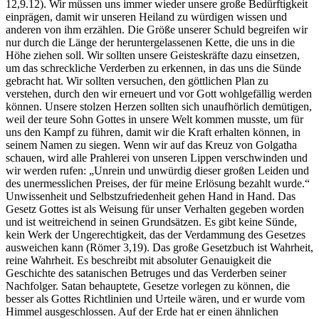
12,9.12). Wir müssen uns immer wieder unsere große Bedürftigkeit
einprägen, damit wir unseren Heiland zu würdigen wissen und
anderen von ihm erzählen. Die Größe unserer Schuld begreifen wir
nur durch die Länge der heruntergelassenen Kette, die uns in die
Höhe ziehen soll. Wir sollten unsere Geisteskräfte dazu einsetzen,
um das schreckliche Verderben zu erkennen, in das uns die Sünde
gebracht hat. Wir sollten versuchen, den göttlichen Plan zu
verstehen, durch den wir erneuert und vor Gott wohlgefällig werden
können. Unsere stolzen Herzen sollten sich unaufhörlich demütigen,
weil der teure Sohn Gottes in unsere Welt kommen musste, um für
uns den Kampf zu führen, damit wir die Kraft erhalten können, in
seinem Namen zu siegen. Wenn wir auf das Kreuz von Golgatha
schauen, wird alle Prahlerei von unseren Lippen verschwinden und
wir werden rufen: „Unrein und unwürdig dieser großen Leiden und
des unermesslichen Preises, der für meine Erlösung bezahlt wurde.“
Unwissenheit und Selbstzufriedenheit gehen Hand in Hand. Das
Gesetz Gottes ist als Weisung für unser Verhalten gegeben worden
und ist weitreichend in seinen Grundsätzen. Es gibt keine Sünde,
kein Werk der Ungerechtigkeit, das der Verdammung des Gesetzes
ausweichen kann (Römer 3,19). Das große Gesetzbuch ist Wahrheit,
reine Wahrheit. Es beschreibt mit absoluter Genauigkeit die
Geschichte des satanischen Betruges und das Verderben seiner
Nachfolger. Satan behauptete, Gesetze vorlegen zu können, die
besser als Gottes Richtlinien und Urteile wären, und er wurde vom
Himmel ausgeschlossen. Auf der Erde hat er einen ähnlichen