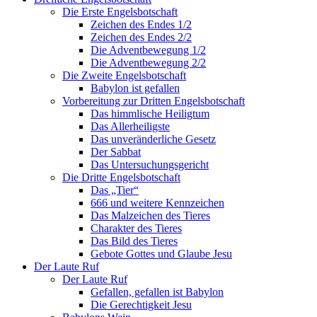
Die Erste Engelsbotschaft
Zeichen des Endes 1/2
Zeichen des Endes 2/2
Die Adventbewegung 1/2
Die Adventbewegung 2/2
Die Zweite Engelsbotschaft
Babylon ist gefallen
Vorbereitung zur Dritten Engelsbotschaft
Das himmlische Heiligtum
Das Allerheiligste
Das unveränderliche Gesetz
Der Sabbat
Das Untersuchungsgericht
Die Dritte Engelsbotschaft
Das „Tier“
666 und weitere Kennzeichen
Das Malzeichen des Tieres
Charakter des Tieres
Das Bild des Tieres
Gebote Gottes und Glaube Jesu
Der Laute Ruf
Der Laute Ruf
Gefallen, gefallen ist Babylon
Die Gerechtigkeit Jesu