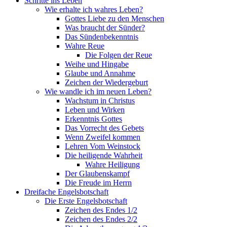
Schritte ins Leben
Wie erhalte ich wahres Leben?
Gottes Liebe zu den Menschen
Was braucht der Sünder?
Das Sündenbekenntnis
Wahre Reue
Die Folgen der Reue
Weihe und Hingabe
Glaube und Annahme
Zeichen der Wiedergeburt
Wie wandle ich im neuen Leben?
Wachstum in Christus
Leben und Wirken
Erkenntnis Gottes
Das Vorrecht des Gebets
Wenn Zweifel kommen
Lehren Vom Weinstock
Die heiligende Wahrheit
Wahre Heiligung
Der Glaubenskampf
Die Freude im Herrn
Dreifache Engelsbotschaft
Die Erste Engelsbotschaft
Zeichen des Endes 1/2
Zeichen des Endes 2/2