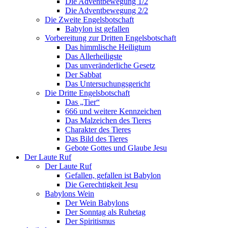
Die Adventbewegung 1/2
Die Adventbewegung 2/2
Die Zweite Engelsbotschaft
Babylon ist gefallen
Vorbereitung zur Dritten Engelsbotschaft
Das himmlische Heiligtum
Das Allerheiligste
Das unveränderliche Gesetz
Der Sabbat
Das Untersuchungsgericht
Die Dritte Engelsbotschaft
Das „Tier“
666 und weitere Kennzeichen
Das Malzeichen des Tieres
Charakter des Tieres
Das Bild des Tieres
Gebote Gottes und Glaube Jesu
Der Laute Ruf
Der Laute Ruf
Gefallen, gefallen ist Babylon
Die Gerechtigkeit Jesu
Babylons Wein
Der Wein Babylons
Der Sonntag als Ruhetag
Der Spiritismus