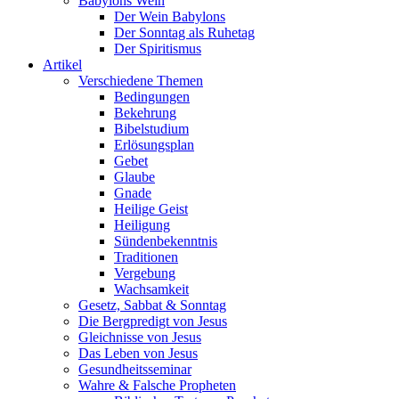
Babylons Wein
Der Wein Babylons
Der Sonntag als Ruhetag
Der Spiritismus
Artikel
Verschiedene Themen
Bedingungen
Bekehrung
Bibelstudium
Erlösungsplan
Gebet
Glaube
Gnade
Heilige Geist
Heiligung
Sündenbekenntnis
Traditionen
Vergebung
Wachsamkeit
Gesetz, Sabbat & Sonntag
Die Bergpredigt von Jesus
Gleichnisse von Jesus
Das Leben von Jesus
Gesundheitsseminar
Wahre & Falsche Propheten