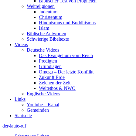
Biblischer Test von Propheten
Weltreligionen
Judentum
Christentum
Hinduismus und Buddhismus
Islam
Biblische Antworten
Schwierige Bibeltexte
Videos
Deutsche Videos
Das Evangelium vom Reich
Predigten
Grundlagen
Omega – Der letzte Konflikt
Zukunft Erde
Zeichen der Zeit
Weltethos & NWO
Englische Videos
Links
Youtube – Kanal
Gemeinden
Startseite
der-laute-ruf