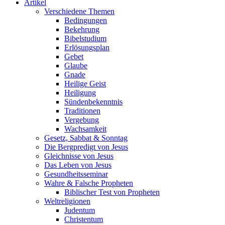
Artikel
Verschiedene Themen
Bedingungen
Bekehrung
Bibelstudium
Erlösungsplan
Gebet
Glaube
Gnade
Heilige Geist
Heiligung
Sündenbekenntnis
Traditionen
Vergebung
Wachsamkeit
Gesetz, Sabbat & Sonntag
Die Bergpredigt von Jesus
Gleichnisse von Jesus
Das Leben von Jesus
Gesundheitsseminar
Wahre & Falsche Propheten
Biblischer Test von Propheten
Weltreligionen
Judentum
Christentum