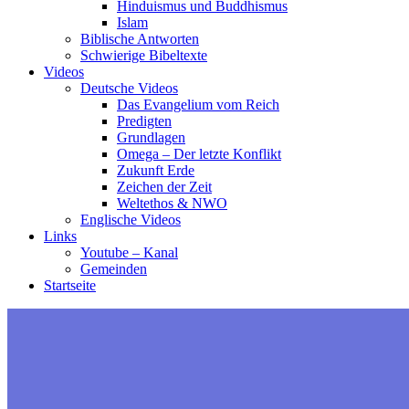
Hinduismus und Buddhismus
Islam
Biblische Antworten
Schwierige Bibeltexte
Videos
Deutsche Videos
Das Evangelium vom Reich
Predigten
Grundlagen
Omega – Der letzte Konflikt
Zukunft Erde
Zeichen der Zeit
Weltethos & NWO
Englische Videos
Links
Youtube – Kanal
Gemeinden
Startseite