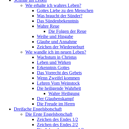
Schritte ins Leben
Wie erhalte ich wahres Leben?
Gottes Liebe zu den Menschen
Was braucht der Sünder?
Das Sündenbekenntnis
Wahre Reue
Die Folgen der Reue
Weihe und Hingabe
Glaube und Annahme
Zeichen der Wiedergeburt
Wie wandle ich im neuen Leben?
Wachstum in Christus
Leben und Wirken
Erkenntnis Gottes
Das Vorrecht des Gebets
Wenn Zweifel kommen
Lehren Vom Weinstock
Die heiligende Wahrheit
Wahre Heiligung
Der Glaubenskampf
Die Freude im Herrn
Dreifache Engelsbotschaft
Die Erste Engelsbotschaft
Zeichen des Endes 1/2
Zeichen des Endes 2/2