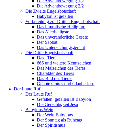
Die Adventbewegung 1/2
Die Adventbewegung 2/2
Die Zweite Engelsbotschaft
Babylon ist gefallen
Vorbereitung zur Dritten Engelsbotschaft
Das himmlische Heiligtum
Das Allerheiligste
Das unveränderliche Gesetz
Der Sabbat
Das Untersuchungsgericht
Die Dritte Engelsbotschaft
Das „Tier“
666 und weitere Kennzeichen
Das Malzeichen des Tieres
Charakter des Tieres
Das Bild des Tieres
Gebote Gottes und Glaube Jesu
Der Laute Ruf
Der Laute Ruf
Gefallen, gefallen ist Babylon
Die Gerechtigkeit Jesu
Babylons Wein
Der Wein Babylons
Der Sonntag als Ruhetag
Der Spiritismus