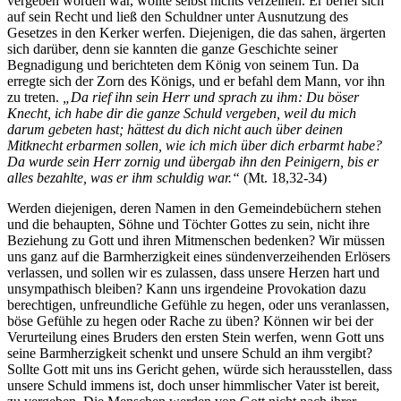
vergeben worden war, wollte selbst nichts verzeihen. Er berief sich
auf sein Recht und ließ den Schuldner unter Ausnutzung des
Gesetzes in den Kerker werfen. Diejenigen, die das sahen, ärgerten
sich darüber, denn sie kannten die ganze Geschichte seiner
Begnadigung und berichteten dem König von seinem Tun. Da
erregte sich der Zorn des Königs, und er befahl dem Mann, vor ihn
zu treten.
„Da rief ihn sein Herr und sprach zu ihm: Du böser
Knecht, ich habe dir die ganze Schuld vergeben, weil du mich
darum gebeten hast; hättest du dich nicht auch über deinen
Mitknecht erbarmen sollen, wie ich mich über dich erbarmt habe?
Da wurde sein Herr zornig und übergab ihn den Peinigern, bis er
alles bezahlte, was er ihm schuldig war.“
(Mt. 18,32-34)
Werden diejenigen, deren Namen in den Gemeindebüchern stehen
und die behaupten, Söhne und Töchter Gottes zu sein, nicht ihre
Beziehung zu Gott und ihren Mitmenschen bedenken? Wir müssen
uns ganz auf die Barmherzigkeit eines sündenverzeihenden Erlösers
verlassen, und sollen wir es zulassen, dass unsere Herzen hart und
unsympathisch bleiben? Kann uns irgendeine Provokation dazu
berechtigen, unfreundliche Gefühle zu hegen, oder uns veranlassen,
böse Gefühle zu hegen oder Rache zu üben? Können wir bei der
Verurteilung eines Bruders den ersten Stein werfen, wenn Gott uns
seine Barmherzigkeit schenkt und unsere Schuld an ihm vergibt?
Sollte Gott mit uns ins Gericht gehen, würde sich herausstellen, dass
unsere Schuld immens ist, doch unser himmlischer Vater ist bereit,