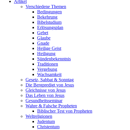
Artikel
Verschiedene Themen
Bedingungen
Bekehrung
Bibelstudium
Erlösungsplan
Gebet
Glaube
Gnade
Heilige Geist
Heiligung
Sündenbekenntnis
Traditionen
Vergebung
Wachsamkeit
Gesetz, Sabbat & Sonntag
Die Bergpredigt von Jesus
Gleichnisse von Jesus
Das Leben von Jesus
Gesundheitsseminar
Wahre & Falsche Propheten
Biblischer Test von Propheten
Weltreligionen
Judentum
Christentum