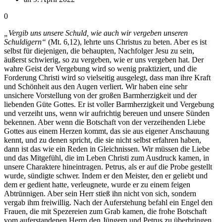
0
„Vergib uns unsere Schuld, wie auch wir vergeben unseren
Schuldigern“
(Mt. 6,12), lehrte uns Christus zu beten. Aber es ist
selbst für diejenigen, die behaupten, Nachfolger Jesu zu sein,
äußerst schwierig, so zu vergeben, wie er uns vergeben hat. Der
wahre Geist der Vergebung wird so wenig praktiziert, und die
Forderung Christi wird so vielseitig ausgelegt, dass man ihre Kraft
und Schönheit aus den Augen verliert. Wir haben eine sehr
unsichere Vorstellung von der großen Barmherzigkeit und der
liebenden Güte Gottes. Er ist voller Barmherzigkeit und Vergebung
und verzeiht uns, wenn wir aufrichtig bereuen und unsere Sünden
bekennen. Aber wenn die Botschaft von der verzeihenden Liebe
Gottes aus einem Herzen kommt, das sie aus eigener Anschauung
kennt, und zu denen spricht, die sie nicht selbst erfahren haben,
dann ist das wie ein Reden in Gleichnissen. Wir müssen die Liebe
und das Mitgefühl, die im Leben Christi zum Ausdruck kamen, in
unsere Charaktere hineintragen. Petrus, als er auf die Probe gestellt
wurde, sündigte schwer. Indem er den Meister, den er geliebt und
dem er gedient hatte, verleugnete, wurde er zu einem feigen
Abtrünnigen. Aber sein Herr stieß ihn nicht von sich, sondern
vergab ihm freiwillig. Nach der Auferstehung befahl ein Engel den
Frauen, die mit Spezereien zum Grab kamen, die frohe Botschaft
vom auferstandenen Herrn den Jüngern und Petrus zu überbringen.