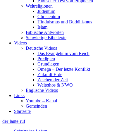
Biblischer Test von Propheten
Weltreligionen
Judentum
Christentum
Hinduismus und Buddhismus
Islam
Biblische Antworten
Schwierige Bibeltexte
Videos
Deutsche Videos
Das Evangelium vom Reich
Predigten
Grundlagen
Omega – Der letzte Konflikt
Zukunft Erde
Zeichen der Zeit
Weltethos & NWO
Englische Videos
Links
Youtube – Kanal
Gemeinden
Startseite
der-laute-ruf