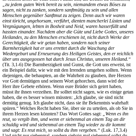
„zu jedem guten Werk bereit zu sein, niemandem etwas Böses zu
sagen, nicht zu zanken, sondern sanftmütig zu sein und allen
Menschen gegenüber Sanftmut zu zeigen. Denn auch wir waren
einst töricht, ungehorsam, verführt, dienten mancherlei Lüsten und
Vergnügungen, lebten in Bosheit und Neid, waren hasserfüllt und
hassten einander. Nachdem aber die Güte und Liebe Gottes, unseres
Heilandes, zu den Menschen erschienen ist, nicht durch Werke der
Gerechtigkeit, die wir getan haben, sondern nach seiner
Barmherzigkeit hat er uns errettet durch die Waschung der
Wiedergeburt und Erneuerung des Heiligen Geistes, den er reichlich
über uns ausgegossen hat durch Jesus Christus, unseren Heiland.“
(Tit. 3,1-6) Die Barmherzigkeit und Gunst, die Gott uns erweist, ist
ein Beispiel dafür, wie wir mit den Irrenden umgehen sollten. Wenn
diejenigen, die behaupten, an die Wahrheit zu glauben, ihre Herzen
vor Gott demütigen und seinem Wort gehorchen, dann wird der
Herr ihre Gebete erhören. Wenn eure Brüder sich geirrt haben,
müsst ihr ihnen verzeihen. Ihr solltet nicht sagen, wie es einige getan
haben, die es besser wissen müssten: „Ich glaube, sie sind nicht
demütig genug. Ich glaube nicht, dass sie ihr Bekenntnis wahrhaft
spüren.“ Welches Recht haben Sie, über sie zu urteilen, als ob Sie in
ihrem Herzen lesen könnten? Das Wort Gottes sagt:
„Wenn es ihn
reut, so vergib ihm, und wenn er siebenmal an einem Tag an dir
schuldig wird und siebenmal an einem Tag wieder zu dir kommt
und sagt: Es reut mich, so sollst du ihm vergeben.“
(Luk. 17,3.4)
Und nicht nur siebenmal, sondern siebzig mal siebenmal sollst du