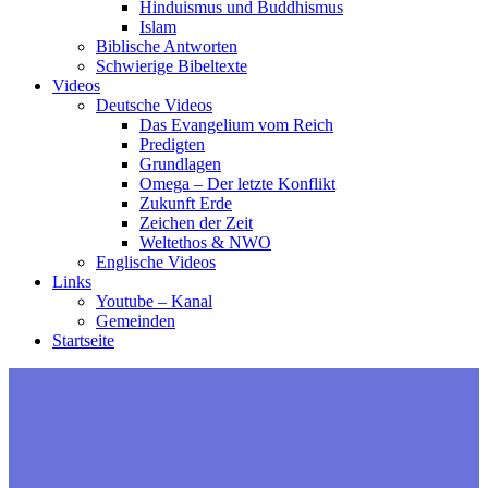
Hinduismus und Buddhismus
Islam
Biblische Antworten
Schwierige Bibeltexte
Videos
Deutsche Videos
Das Evangelium vom Reich
Predigten
Grundlagen
Omega – Der letzte Konflikt
Zukunft Erde
Zeichen der Zeit
Weltethos & NWO
Englische Videos
Links
Youtube – Kanal
Gemeinden
Startseite