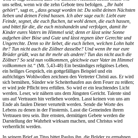
uns selbst, wenn wir die zehn Gebote treu befolgen.
„Ihr habt
gehört“
, sagt er,
„dass gesagt worden ist: Du sollst deinen Nächsten
lieben und deinen Feind hassen. Ich aber sage euch: Liebt eure
Feinde, segnet, die euch fluchen, tut wohl denen, die euch hassen,
und bittet für die, die euch misshandeln und verfolgen, damit ihr
Kinder eures Vaters im Himmel seid; denn er lässt seine Sonne
aufgehen über Böse und Gute und lässt regnen über Gerechte und
Ungerechte. Denn so ihr liebet, die euch lieben, welchen Lohn habt
ihr? Tun nicht auch die Zöllner dasselbe? Und wenn ihr nur eure
Brüder grüßt, was tut ihr mehr als andere? Tun das nicht auch die
Zöllner? So seid nun vollkommen, gleichwie euer Vater im Himmel
vollkommen ist.“
(Mt. 5,43-48) Ein beständiges religiöses Leben,
ein heiliges Gespräch, ein gottgefälliges Beispiel und ein
aufrichtiges Wohlwollen zeichnen den Vertreter Christi aus. Er wird
sich bemühen, Sünder wie Scheiterhaufen aus dem Feuer zu reißen;
er wird jede Pflicht treu erfüllen. So wird er ein leuchtendes Licht
werden. Leser, wir nähern uns dem Jüngsten Gericht. Talente sind
uns auf Vertrauen hin verliehen worden. Lasst keinen von uns am
Ende als faulen Diener verurteilt werden. Sende die Worte des
Lebens zu denen in der Finsternis. Lasst die Gemeinden ihrem
Vertrauen treu sein. Ihre ernsten, demütigen Gebete werden die
Darstellung der Wahrheit wirksam machen, und Christus wird
verherrlicht werden.
In seinem Brief an Titus bittet Paulus ihn, die Brüder zu ermahnen,