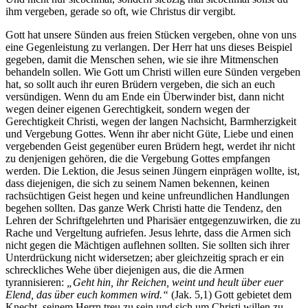
ihm vergeben, gerade so oft, wie Christus dir vergibt.
Gott hat unsere Sünden aus freien Stücken vergeben, ohne von uns
eine Gegenleistung zu verlangen. Der Herr hat uns dieses Beispiel
gegeben, damit die Menschen sehen, wie sie ihre Mitmenschen
behandeln sollen. Wie Gott um Christi willen eure Sünden vergeben
hat, so sollt auch ihr euren Brüdern vergeben, die sich an euch
versündigen. Wenn du am Ende ein Überwinder bist, dann nicht
wegen deiner eigenen Gerechtigkeit, sondern wegen der
Gerechtigkeit Christi, wegen der langen Nachsicht, Barmherzigkeit
und Vergebung Gottes. Wenn ihr aber nicht Güte, Liebe und einen
vergebenden Geist gegenüber euren Brüdern hegt, werdet ihr nicht
zu denjenigen gehören, die die Vergebung Gottes empfangen
werden. Die Lektion, die Jesus seinen Jüngern einprägen wollte, ist,
dass diejenigen, die sich zu seinem Namen bekennen, keinen
rachsüchtigen Geist hegen und keine unfreundlichen Handlungen
begehen sollten. Das ganze Werk Christi hatte die Tendenz, den
Lehren der Schriftgelehrten und Pharisäer entgegenzuwirken, die zu
Rache und Vergeltung aufriefen. Jesus lehrte, dass die Armen sich
nicht gegen die Mächtigen auflehnen sollten. Sie sollten sich ihrer
Unterdrückung nicht widersetzen; aber gleichzeitig sprach er ein
schreckliches Wehe über diejenigen aus, die die Armen
tyrannisieren:
„Geht hin, ihr Reichen, weint und heult über euer
Elend, das über euch kommen wird.“
(Jak. 5,1) Gott gebietet dem
Knecht, seinem Herrn treu zu sein und sich um Christi willen zu