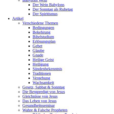
Babylons Wein
Der Wein Babylons
Der Sonntag als Ruhetag
Der Spiritismus
Artikel
Verschiedene Themen
Bedingungen
Bekehrung
Bibelstudium
Erlösungsplan
Gebet
Glaube
Gnade
Heilige Geist
Heiligung
Sündenbekenntnis
Traditionen
Vergebung
Wachsamkeit
Gesetz, Sabbat & Sonntag
Die Bergpredigt von Jesus
Gleichnisse von Jesus
Das Leben von Jesus
Gesundheitsseminar
Wahre & Falsche Propheten