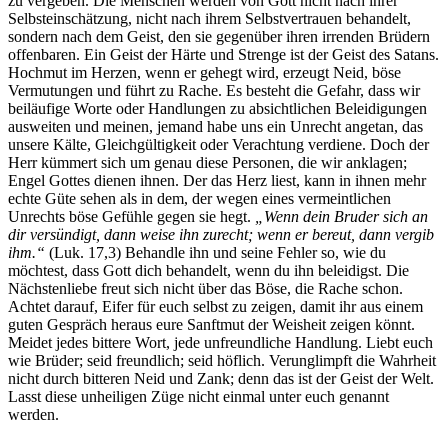
zu vergeben. Die Menschen werden von Gott nicht nach ihrer
Selbsteinschätzung, nicht nach ihrem Selbstvertrauen behandelt,
sondern nach dem Geist, den sie gegenüber ihren irrenden Brüdern
offenbaren. Ein Geist der Härte und Strenge ist der Geist des Satans.
Hochmut im Herzen, wenn er gehegt wird, erzeugt Neid, böse
Vermutungen und führt zu Rache. Es besteht die Gefahr, dass wir
beiläufige Worte oder Handlungen zu absichtlichen Beleidigungen
ausweiten und meinen, jemand habe uns ein Unrecht angetan, das
unsere Kälte, Gleichgültigkeit oder Verachtung verdiene. Doch der
Herr kümmert sich um genau diese Personen, die wir anklagen;
Engel Gottes dienen ihnen. Der das Herz liest, kann in ihnen mehr
echte Güte sehen als in dem, der wegen eines vermeintlichen
Unrechts böse Gefühle gegen sie hegt.
„Wenn dein Bruder sich an
dir versündigt, dann weise ihn zurecht; wenn er bereut, dann vergib
ihm.“
(Luk. 17,3) Behandle ihn und seine Fehler so, wie du
möchtest, dass Gott dich behandelt, wenn du ihn beleidigst. Die
Nächstenliebe freut sich nicht über das Böse, die Rache schon.
Achtet darauf, Eifer für euch selbst zu zeigen, damit ihr aus einem
guten Gespräch heraus eure Sanftmut der Weisheit zeigen könnt.
Meidet jedes bittere Wort, jede unfreundliche Handlung. Liebt euch
wie Brüder; seid freundlich; seid höflich. Verunglimpft die Wahrheit
nicht durch bitteren Neid und Zank; denn das ist der Geist der Welt.
Lasst diese unheiligen Züge nicht einmal unter euch genannt
werden.