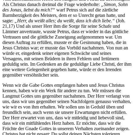
Als Christus danach dreimal die Frage wiederholte:
„Simon, Sohn
des Jonas, liebst du mich?“
warf Petrus sich auf die zärtliche
Barmherzigkeit des Meisters, dem er so Unrecht getan hatte, und
sagte:
„Herr, du weißt alles; du weißt, dass ich dich liebe.“
(Joh.
21,17) Und als unser Herr ihm die Sorge für seine Schafe und
Lämmer anvertraute, wusste Petrus, dass er wieder in das göttliche
Vertrauen und die göttliche Zuneigung aufgenommen war. Um
diesen Auftrag zu erfüllen, musste er die Gesinnung haben, die in
Jesus Christus war; er musste das Vorbild nachahmen. Von nun an
würde er, eingedenk seiner eigenen Schwäche und seines
Versagens, mit seinen Brüdern in ihren Fehlern und Irrtümern
geduldig sein. Im Gedenken an die geduldige Liebe Christi, der ihm
eine weitere Gelegenheit gegeben hatte, würde er den Irrenden
gegenüber versöhnlicher sein.
Wenn wir die Gabe Gottes empfangen haben und Jesus Christus
kennen, haben wir ein Werk für andere zu tun. Wir müssen die
Langmut Gottes uns gegenüber nachahmen. Der Herr verlangt von
uns, dass wir uns gegenüber seinen Nachfolgern genauso verhalten,
wie wir es von ihm erhalten. Wir sollen uns in Geduld üben und
freundlich sein, auch wenn sie unsere Erwartungen nicht erfüllen.
Der Herr erwartet von uns, dass wir mitleidig und liebevoll sind,
dass wir ein mitfühlendes Herz haben. Er möchte, dass wir die
Früchte der Gnade Gottes in unserem Verhalten zueinander zeigen.
Christus hat nicht gesagt: Du sollst deinen Nächsten tolerieren,