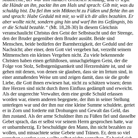
die Hände an ihn, packte ihn am Hals und sprach: Gib mir, was du
schuldig bist. Da fiel ihm sein Mitknecht zu Füßen und flehte ihn an
und sprach: Habe Geduld mit mir, so will ich dir alles bezahlen. Er
aber wollte nicht, sondern ging hin und warf ihn ins Gefängnis, bis
er die Schuld bezahle.“
(Mt. 18,28-30) In diesem Gleichnis
veranschaulicht Christus den Geist der Selbstsucht und der Strenge,
den der Bruder gegenüber dem Bruder ausübt. Beide sind
Menschen, beide bedürfen der Barmherzigkeit, der Geduld und der
Nachsicht; aber einer, dem Gott viel vergeben hat, verzeiht seinem
Mitmenschen ein kleines Vergehen nicht. Zu viele bekennende
Christen haben einen gefühllosen, unnachgiebigen Geist, der die
Folge von Stolz, Selbstgenügsamkeit und Herzenshärte ist, und sie
gehen mit denen, von denen sie glauben, dass sie im Irrtum sind, in
einer anmaßenden Weise um und zeigen damit, dass sie die große
Liebe, die Gott ihnen erwiesen hat, nicht zu schätzen wissen; denn
ihre Herzen sind nicht durch ihren Einfluss gedämpft und erweicht.
Als der ungerechte Verwalter, dem eine große Schuld erlassen
worden war, einem anderen begegnete, der ihm in seiner Stellung
unterlegen war und der ihm nur eine kleine Summe schuldete, geriet
er in Zorn und forderte mit Drohungen und Gewalt das Geld, das
ihm zustand. Als der arme Schuldner ihm zu Füßen fiel und dasselbe
Gebet sprach, das er selbst vor seinem Herrn gesprochen hatte, war
er unbarmherzig. Er beschuldigte den Mann, ihn nicht bezahlen zu
wollen, und missachtete seine Gebete und Tränen. Er, dem so viel