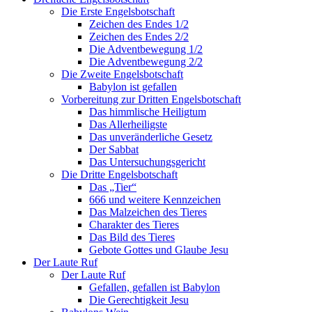
Die Erste Engelsbotschaft
Zeichen des Endes 1/2
Zeichen des Endes 2/2
Die Adventbewegung 1/2
Die Adventbewegung 2/2
Die Zweite Engelsbotschaft
Babylon ist gefallen
Vorbereitung zur Dritten Engelsbotschaft
Das himmlische Heiligtum
Das Allerheiligste
Das unveränderliche Gesetz
Der Sabbat
Das Untersuchungsgericht
Die Dritte Engelsbotschaft
Das „Tier“
666 und weitere Kennzeichen
Das Malzeichen des Tieres
Charakter des Tieres
Das Bild des Tieres
Gebote Gottes und Glaube Jesu
Der Laute Ruf
Der Laute Ruf
Gefallen, gefallen ist Babylon
Die Gerechtigkeit Jesu