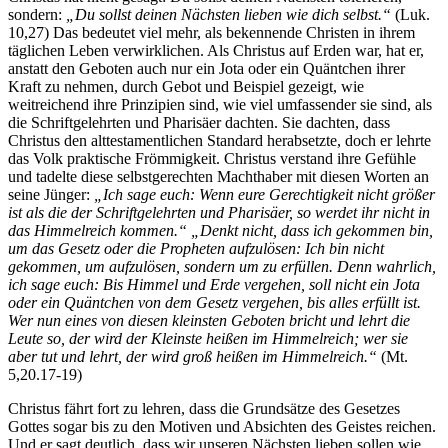
sondern:
„Du sollst deinen Nächsten lieben wie dich selbst.“
(Luk.
10,27) Das bedeutet viel mehr, als bekennende Christen in ihrem
täglichen Leben verwirklichen. Als Christus auf Erden war, hat er,
anstatt den Geboten auch nur ein Jota oder ein Quäntchen ihrer
Kraft zu nehmen, durch Gebot und Beispiel gezeigt, wie
weitreichend ihre Prinzipien sind, wie viel umfassender sie sind, als
die Schriftgelehrten und Pharisäer dachten. Sie dachten, dass
Christus den alttestamentlichen Standard herabsetzte, doch er lehrte
das Volk praktische Frömmigkeit. Christus verstand ihre Gefühle
und tadelte diese selbstgerechten Machthaber mit diesen Worten an
seine Jünger:
„Ich sage euch: Wenn eure Gerechtigkeit nicht größer
ist als die der Schriftgelehrten und Pharisäer, so werdet ihr nicht in
das Himmelreich kommen.“ „Denkt nicht, dass ich gekommen bin,
um das Gesetz oder die Propheten aufzulösen: Ich bin nicht
gekommen, um aufzulösen, sondern um zu erfüllen. Denn wahrlich,
ich sage euch: Bis Himmel und Erde vergehen, soll nicht ein Jota
oder ein Quäntchen von dem Gesetz vergehen, bis alles erfüllt ist.
Wer nun eines von diesen kleinsten Geboten bricht und lehrt die
Leute so, der wird der Kleinste heißen im Himmelreich; wer sie
aber tut und lehrt, der wird groß heißen im Himmelreich.“
(Mt.
5,20.17-19)
Christus fährt fort zu lehren, dass die Grundsätze des Gesetzes
Gottes sogar bis zu den Motiven und Absichten des Geistes reichen.
Und er sagt deutlich, dass wir unseren Nächsten lieben sollen wie