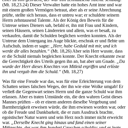
(Mt. 18,23.24) Dieser Verwalter hatte ein hohes Amt inne und war
mit einem großen Vermögen betraut, aber als er seine Abrechnung
prüfte, stellte sich heraus, dass er untreu war; er schuldete seinem
Herrn zehntausend Talente. Als der König den Beweis für die
Untreue seines Dieners sah, befahl er, ihn mit Frau und Kindern,
seinen Häusern, seinen Ländereien und allem, was er besaß, zu
verkaufen, damit die Schulden beglichen werden konnten. Als der
Untreue dem Untergang ins Auge blickte, erschrak er und flehte um
Aufschub, indem er sagte:
„Herr, habe Geduld mit mir, und ich
werde dir alles bezahlen.“
(Mt. 18,26) Aber sein Herr wusste, dass
er die Schuld niemals begleichen konnte. Der Knecht erkannte zwar
die Gerechtigkeit des Urteils gegen ihn an, bat aber um Gnade.
„Da
wurde der Herr dieses Knechtes von Mitleid ergriffen und erlöste
ihn und vergab ihm die Schuld.“
(Mt. 18,27)
Was für eine Freude war das, was für eine Erleichterung von dem
Schatten seines falschen Weges, der ihn wie eine Wolke umgab! Er
verließ die Gegenwart seines Herrn und die ganze Schuld war ihm
erlassen. Aber es traten Umstände ein, die den wahren Geist dieses
Mannes prüften – ob er einem anderen dieselbe Vergebung und
Barmherzigkeit erweisen würde, die ihm erwiesen worden war, oder
ob die Freude und Dankbarkeit, die er zum Ausdruck brachte,
egoistischer Natur waren und sein Herz noch immer nicht erweicht
war.
„Derselbe Knecht ging hinaus und fand einen seiner
Mitknechte, der war ihm hundert Groschen schuldig; und er legte