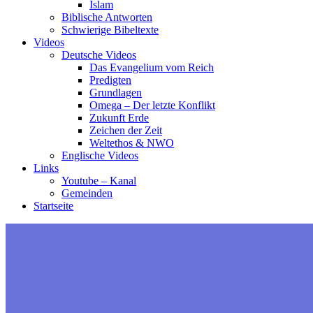
Islam
Biblische Antworten
Schwierige Bibeltexte
Videos
Deutsche Videos
Das Evangelium vom Reich
Predigten
Grundlagen
Omega – Der letzte Konflikt
Zukunft Erde
Zeichen der Zeit
Weltethos & NWO
Englische Videos
Links
Youtube – Kanal
Gemeinden
Startseite