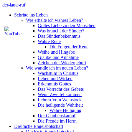
Zum
der-laute-ruf
Inhalt
Schritte ins Leben
springen
Wie erhalte ich wahres Leben?
Gottes Liebe zu den Menschen
Was braucht der Sünder?
Das Sündenbekenntnis
Wahre Reue
Die Folgen der Reue
Weihe und Hingabe
Glaube und Annahme
Zeichen der Wiedergeburt
Wie wandle ich im neuen Leben?
Wachstum in Christus
Leben und Wirken
Erkenntnis Gottes
Das Vorrecht des Gebets
Wenn Zweifel kommen
Lehren Vom Weinstock
Die heiligende Wahrheit
Wahre Heiligung
Der Glaubenskampf
Die Freude im Herrn
Dreifache Engelsbotschaft
Die Erste Engelsbotschaft