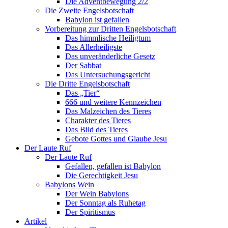
Die Adventbewegung 2/2
Die Zweite Engelsbotschaft
Babylon ist gefallen
Vorbereitung zur Dritten Engelsbotschaft
Das himmlische Heiligtum
Das Allerheiligste
Das unveränderliche Gesetz
Der Sabbat
Das Untersuchungsgericht
Die Dritte Engelsbotschaft
Das „Tier“
666 und weitere Kennzeichen
Das Malzeichen des Tieres
Charakter des Tieres
Das Bild des Tieres
Gebote Gottes und Glaube Jesu
Der Laute Ruf
Der Laute Ruf
Gefallen, gefallen ist Babylon
Die Gerechtigkeit Jesu
Babylons Wein
Der Wein Babylons
Der Sonntag als Ruhetag
Der Spiritismus
Artikel