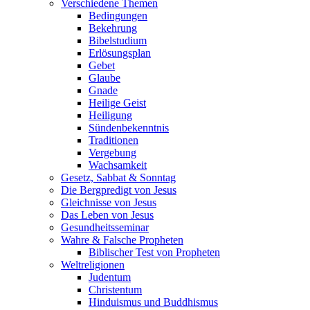
Verschiedene Themen
Bedingungen
Bekehrung
Bibelstudium
Erlösungsplan
Gebet
Glaube
Gnade
Heilige Geist
Heiligung
Sündenbekenntnis
Traditionen
Vergebung
Wachsamkeit
Gesetz, Sabbat & Sonntag
Die Bergpredigt von Jesus
Gleichnisse von Jesus
Das Leben von Jesus
Gesundheitsseminar
Wahre & Falsche Propheten
Biblischer Test von Propheten
Weltreligionen
Judentum
Christentum
Hinduismus und Buddhismus