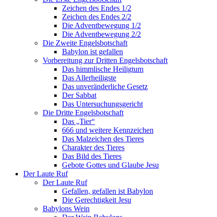
Zeichen des Endes 1/2
Zeichen des Endes 2/2
Die Adventbewegung 1/2
Die Adventbewegung 2/2
Die Zweite Engelsbotschaft
Babylon ist gefallen
Vorbereitung zur Dritten Engelsbotschaft
Das himmlische Heiligtum
Das Allerheiligste
Das unveränderliche Gesetz
Der Sabbat
Das Untersuchungsgericht
Die Dritte Engelsbotschaft
Das „Tier“
666 und weitere Kennzeichen
Das Malzeichen des Tieres
Charakter des Tieres
Das Bild des Tieres
Gebote Gottes und Glaube Jesu
Der Laute Ruf
Der Laute Ruf
Gefallen, gefallen ist Babylon
Die Gerechtigkeit Jesu
Babylons Wein