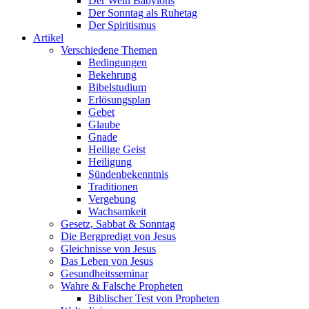
Der Wein Babylons
Der Sonntag als Ruhetag
Der Spiritismus
Artikel
Verschiedene Themen
Bedingungen
Bekehrung
Bibelstudium
Erlösungsplan
Gebet
Glaube
Gnade
Heilige Geist
Heiligung
Sündenbekenntnis
Traditionen
Vergebung
Wachsamkeit
Gesetz, Sabbat & Sonntag
Die Bergpredigt von Jesus
Gleichnisse von Jesus
Das Leben von Jesus
Gesundheitsseminar
Wahre & Falsche Propheten
Biblischer Test von Propheten