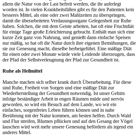
allem die Natur von der Last befreit werden, die ihr auferlegt
worden ist. In vielen Krankheitsfällen gibt es für den Patienten kein
besseres Mittel, als eine oder zwei Mahlzeiten zu überspringen,
damit die überarbeiteten Verdauungsorgane Gelegenheit zur Ruhe
haben. Solchen, die mit dem Geiste arbeiten, hat oft eine Fruchtdiät
für einige Tage große Erleichterung gebracht. Enthält man sich eine
kurze Zeit ganz von Nahrung, und genießt dann einfache Speisen
nur mäßig, so hat oft die Natur durch ihre eigenen Bemühungen, die
sie zur Genesung macht, dieselbe herbeigeführt. Eine mäßige Diät
für einen oder zwei Monate würde viele Leidende überzeugen, dass
der Pfad der Selbstverleugnung der Pfad zur Gesundheit ist.
Ruhe als Heilmittel
Manche machen sich selber krank durch Überarbeitung. Für diese
sind Ruhe, Freiheit von Sorgen und eine mäßige Diät zur
Wiederherstellung der Gesundheit notwendig. Ist unser Gehirn
infolge beständiger Arbeit in engen Räumen müde und nervös
geworden, so wird ein Besuch auf dem Lande, wo wir ein
einfaches, sorgenfreies Leben führen können und in nahe
Berührung mit der Natur kommen, am besten helfen. Durch Wald
und Flur streifen, Blumen pflücken und auf den Gesang der Vögel
lauschen wird weit mehr unsere Genesung befördern als irgend ein
anderes Mittel.