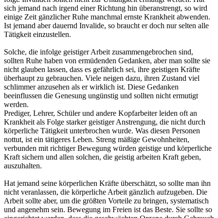
sich jemand nach irgend einer Richtung hin überanstrengt, so wird
einige Zeit gänzlicher Ruhe manchmal ernste Krankheit abwenden.
Ist jemand aber dauernd Invalide, so braucht er doch nur selten alle
Tätigkeit einzustellen.
Solche, die infolge geistiger Arbeit zusammengebrochen sind,
sollten Ruhe haben von ermüdenden Gedanken, aber man sollte sie
nicht glauben lassen, dass es gefährlich sei, ihre geistigen Kräfte
überhaupt zu gebrauchen. Viele neigen dazu, ihren Zustand viel
schlimmer anzusehen als er wirklich ist. Diese Gedanken
beeinflussen die Genesung ungünstig und sollten nicht ermutigt
werden.
Prediger, Lehrer, Schüler und andere Kopfarbeiter leiden oft an
Krankheit als Folge starker geistiger Anstrengung, die nicht durch
körperliche Tätigkeit unterbrochen wurde. Was diesen Personen
nottut, ist ein tätigeres Leben. Streng mäßige Gewohnheiten,
verbunden mit richtiger Bewegung würden geistige und körperliche
Kraft sichern und allen solchen, die geistig arbeiten Kraft geben,
auszuhalten.
Hat jemand seine körperlichen Kräfte überschätzt, so sollte man ihn
nicht veranlassen, die körperliche Arbeit gänzlich aufzugeben. Die
Arbeit sollte aber, um die größten Vorteile zu bringen, systematisch
und angenehm sein. Bewegung im Freien ist das Beste. Sie sollte so