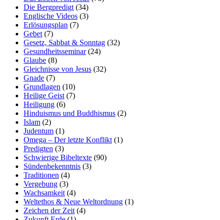
Die Bergpredigt
(34)
Englische Videos
(3)
Erlösungsplan
(7)
Gebet
(7)
Gesetz, Sabbat & Sonntag
(32)
Gesundheitsseminar
(24)
Glaube
(8)
Gleichnisse von Jesus
(32)
Gnade
(7)
Grundlagen
(10)
Heilige Geist
(7)
Heiligung
(6)
Hinduismus und Buddhismus
(2)
Islam
(2)
Judentum
(1)
Omega – Der letzte Konflikt
(1)
Predigten
(3)
Schwierige Bibeltexte
(90)
Sündenbekenntnis
(3)
Traditionen
(4)
Vergebung
(3)
Wachsamkeit
(4)
Weltethos & Neue Weltordnung
(1)
Zeichen der Zeit
(4)
Zukunft Erde
(1)