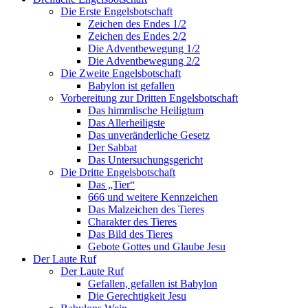
Die Erste Engelsbotschaft
Zeichen des Endes 1/2
Zeichen des Endes 2/2
Die Adventbewegung 1/2
Die Adventbewegung 2/2
Die Zweite Engelsbotschaft
Babylon ist gefallen
Vorbereitung zur Dritten Engelsbotschaft
Das himmlische Heiligtum
Das Allerheiligste
Das unveränderliche Gesetz
Der Sabbat
Das Untersuchungsgericht
Die Dritte Engelsbotschaft
Das „Tier“
666 und weitere Kennzeichen
Das Malzeichen des Tieres
Charakter des Tieres
Das Bild des Tieres
Gebote Gottes und Glaube Jesu
Der Laute Ruf
Der Laute Ruf
Gefallen, gefallen ist Babylon
Die Gerechtigkeit Jesu