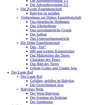
Die Adventbewegung 1/2
Die Adventbewegung 2/2
Die Zweite Engelsbotschaft
Babylon ist gefallen
Vorbereitung zur Dritten Engelsbotschaft
Das himmlische Heiligtum
Das Allerheiligste
Das unveränderliche Gesetz
Der Sabbat
Das Untersuchungsgericht
Die Dritte Engelsbotschaft
Das „Tier“
666 und weitere Kennzeichen
Das Malzeichen des Tieres
Charakter des Tieres
Das Bild des Tieres
Gebote Gottes und Glaube Jesu
Der Laute Ruf
Der Laute Ruf
Gefallen, gefallen ist Babylon
Die Gerechtigkeit Jesu
Babylons Wein
Der Wein Babylons
Der Sonntag als Ruhetag
Der Spiritismus