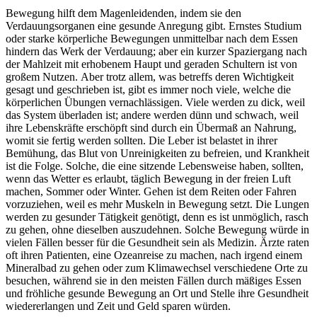
Bewegung hilft dem Magenleidenden, indem sie den
Verdauungsorganen eine gesunde Anregung gibt. Ernstes Studium
oder starke körperliche Bewegungen unmittelbar nach dem Essen
hindern das Werk der Verdauung; aber ein kurzer Spaziergang nach
der Mahlzeit mit erhobenem Haupt und geraden Schultern ist von
großem Nutzen. Aber trotz allem, was betreffs deren Wichtigkeit
gesagt und geschrieben ist, gibt es immer noch viele, welche die
körperlichen Übungen vernachlässigen. Viele werden zu dick, weil
das System überladen ist; andere werden dünn und schwach, weil
ihre Lebenskräfte erschöpft sind durch ein Übermaß an Nahrung,
womit sie fertig werden sollten. Die Leber ist belastet in ihrer
Bemühung, das Blut von Unreinigkeiten zu befreien, und Krankheit
ist die Folge. Solche, die eine sitzende Lebensweise haben, sollten,
wenn das Wetter es erlaubt, täglich Bewegung in der freien Luft
machen, Sommer oder Winter. Gehen ist dem Reiten oder Fahren
vorzuziehen, weil es mehr Muskeln in Bewegung setzt. Die Lungen
werden zu gesunder Tätigkeit genötigt, denn es ist unmöglich, rasch
zu gehen, ohne dieselben auszudehnen. Solche Bewegung würde in
vielen Fällen besser für die Gesundheit sein als Medizin. Ärzte raten
oft ihren Patienten, eine Ozeanreise zu machen, nach irgend einem
Mineralbad zu gehen oder zum Klimawechsel verschiedene Orte zu
besuchen, während sie in den meisten Fällen durch mäßiges Essen
und fröhliche gesunde Bewegung an Ort und Stelle ihre Gesundheit
wiedererlangen und Zeit und Geld sparen würden.