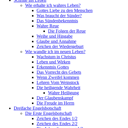
Schritte ins Leben
Wie erhalte ich wahres Leben?
Gottes Liebe zu den Menschen
Was braucht der Sünder?
Das Sündenbekenntnis
Wahre Reue
Die Folgen der Reue
Weihe und Hingabe
Glaube und Annahme
Zeichen der Wiedergeburt
Wie wandle ich im neuen Leben?
Wachstum in Christus
Leben und Wirken
Erkenntnis Gottes
Das Vorrecht des Gebets
Wenn Zweifel kommen
Lehren Vom Weinstock
Die heiligende Wahrheit
Wahre Heiligung
Der Glaubenskampf
Die Freude im Herrn
Dreifache Engelsbotschaft
Die Erste Engelsbotschaft
Zeichen des Endes 1/2
Zeichen des Endes 2/2