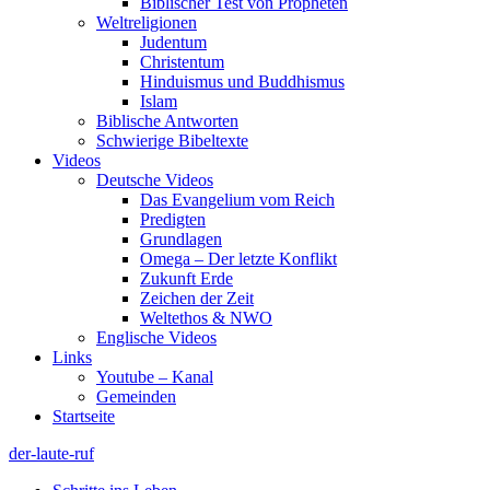
Biblischer Test von Propheten
Weltreligionen
Judentum
Christentum
Hinduismus und Buddhismus
Islam
Biblische Antworten
Schwierige Bibeltexte
Videos
Deutsche Videos
Das Evangelium vom Reich
Predigten
Grundlagen
Omega – Der letzte Konflikt
Zukunft Erde
Zeichen der Zeit
Weltethos & NWO
Englische Videos
Links
Youtube – Kanal
Gemeinden
Startseite
der-laute-ruf