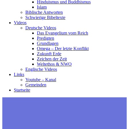
Hinduismus und Buddhismus
Islam
Biblische Antworten
Schwierige Bibeltexte
Videos
Deutsche Videos
Das Evangelium vom Reich
Predigten
Grundlagen
Omega – Der letzte Konflikt
Zukunft Erde
Zeichen der Zeit
Weltethos & NWO
Englische Videos
Links
Youtube – Kanal
Gemeinden
Startseite