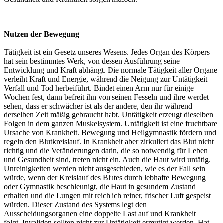
Nutzen der Bewegung
Tätigkeit ist ein Gesetz unseres Wesens. Jedes Organ des Körpers
hat sein bestimmtes Werk, von dessen Ausführung seine
Entwicklung und Kraft abhängt. Die normale Tätigkeit aller Organe
verleiht Kraft und Energie, während die Neigung zur Untätigkeit
Verfall und Tod herbeiführt. Bindet einen Arm nur für einige
Wochen fest, dann befreit ihn von seinen Fesseln und ihre werdet
sehen, dass er schwächer ist als der andere, den ihr während
derselben Zeit mäßig gebraucht habt. Untätigkeit erzeugt dieselben
Folgen in dem ganzen Muskelsystem. Untätigkeit ist eine fruchtbare
Ursache von Krankheit. Bewegung und Heilgymnastik fördern und
regeln den Blutkreislauf. In Krankheit aber zirkuliert das Blut nicht
richtig und die Veränderungen darin, die so notwendig für Leben
und Gesundheit sind, treten nicht ein. Auch die Haut wird untätig.
Unreinigkeiten werden nicht ausgeschieden, wie es der Fall sein
würde, wenn der Kreislauf des Blutes durch lebhafte Bewegung
oder Gymnastik beschleunigt, die Haut in gesundem Zustand
erhalten und die Lungen mit reichlich reiner, frischer Luft gespeist
würden. Dieser Zustand des Systems legt den
Ausscheidungsorganen eine doppelte Last auf und Krankheit
folgt. Invaliden sollten nicht zur Untätigkeit ermutigt werden. Hat