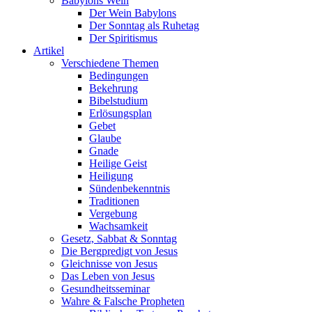
Babylons Wein
Der Wein Babylons
Der Sonntag als Ruhetag
Der Spiritismus
Artikel
Verschiedene Themen
Bedingungen
Bekehrung
Bibelstudium
Erlösungsplan
Gebet
Glaube
Gnade
Heilige Geist
Heiligung
Sündenbekenntnis
Traditionen
Vergebung
Wachsamkeit
Gesetz, Sabbat & Sonntag
Die Bergpredigt von Jesus
Gleichnisse von Jesus
Das Leben von Jesus
Gesundheitsseminar
Wahre & Falsche Propheten