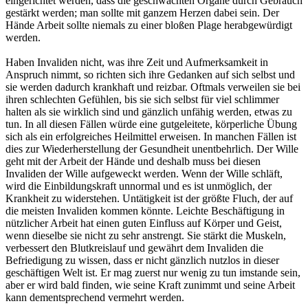
eingerichtet werden, dass die geschwächten Organe durch Gebrauch
gestärkt werden; man sollte mit ganzem Herzen dabei sein. Der
Hände Arbeit sollte niemals zu einer bloßen Plage herabgewürdigt
werden.
Haben Invaliden nicht, was ihre Zeit und Aufmerksamkeit in
Anspruch nimmt, so richten sich ihre Gedanken auf sich selbst und
sie werden dadurch krankhaft und reizbar. Oftmals verweilen sie bei
ihren schlechten Gefühlen, bis sie sich selbst für viel schlimmer
halten als sie wirklich sind und gänzlich unfähig werden, etwas zu
tun. In all diesen Fällen würde eine gutgeleitete, körperliche Übung
sich als ein erfolgreiches Heilmittel erweisen. In manchen Fällen ist
dies zur Wiederherstellung der Gesundheit unentbehrlich. Der Wille
geht mit der Arbeit der Hände und deshalb muss bei diesen
Invaliden der Wille aufgeweckt werden. Wenn der Wille schläft,
wird die Einbildungskraft unnormal und es ist unmöglich, der
Krankheit zu widerstehen. Untätigkeit ist der größte Fluch, der auf
die meisten Invaliden kommen könnte. Leichte Beschäftigung in
nützlicher Arbeit hat einen guten Einfluss auf Körper und Geist,
wenn dieselbe sie nicht zu sehr anstrengt. Sie stärkt die Muskeln,
verbessert den Blutkreislauf und gewährt dem Invaliden die
Befriedigung zu wissen, dass er nicht gänzlich nutzlos in dieser
geschäftigen Welt ist. Er mag zuerst nur wenig zu tun imstande sein,
aber er wird bald finden, wie seine Kraft zunimmt und seine Arbeit
kann dementsprechend vermehrt werden.