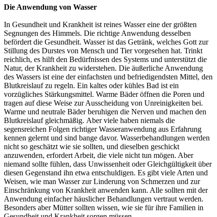
Die Anwendung von Wasser
In Gesundheit und Krankheit ist reines Wasser eine der größten
Segnungen des Himmels. Die richtige Anwendung desselben
befördert die Gesundheit. Wasser ist das Getränk, welches Gott zur
Stillung des Durstes von Mensch und Tier vorgesehen hat. Trinkt
reichlich, es hilft den Bedürfnissen des Systems und unterstützt die
Natur, der Krankheit zu widerstehen. Die äußerliche Anwendung
des Wassers ist eine der einfachsten und befriedigendsten Mittel, den
Blutkreislauf zu regeln. Ein kaltes oder kühles Bad ist ein
vorzügliches Stärkungsmittel. Warme Bäder öffnen die Poren und
tragen auf diese Weise zur Ausscheidung von Unreinigkeiten bei.
Warme und neutrale Bäder beruhigen die Nerven und machen den
Blutkreislauf gleichmäßig. Aber viele haben niemals die
segensreichen Folgen richtiger Wasseranwendung aus Erfahrung
kennen gelernt und sind bange davor. Wasserbehandlungen werden
nicht so geschätzt wie sie sollten, und dieselben geschickt
anzuwenden, erfordert Arbeit, die viele nicht tun mögen. Aber
niemand sollte fühlen, dass Unwissenheit oder Gleichgültigkeit über
diesen Gegenstand ihn etwa entschuldigen. Es gibt viele Arten und
Weisen, wie man Wasser zur Linderung von Schmerzen und zur
Einschränkung von Krankheit anwenden kann. Alle sollten mit der
Anwendung einfacher häuslicher Behandlungen vertraut werden.
Besonders aber Mütter sollten wissen, wie sie für ihre Familien in
Gesundheit und Krankheit sorgen müssen.