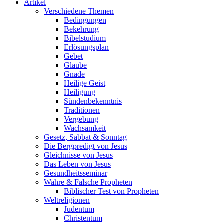
Artikel
Verschiedene Themen
Bedingungen
Bekehrung
Bibelstudium
Erlösungsplan
Gebet
Glaube
Gnade
Heilige Geist
Heiligung
Sündenbekenntnis
Traditionen
Vergebung
Wachsamkeit
Gesetz, Sabbat & Sonntag
Die Bergpredigt von Jesus
Gleichnisse von Jesus
Das Leben von Jesus
Gesundheitsseminar
Wahre & Falsche Propheten
Biblischer Test von Propheten
Weltreligionen
Judentum
Christentum