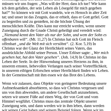
müssen wir uns fragen: „Was will der Herr, dass ich tue? Wie kann
ich dem gefallen, der sein Leben als Lösegeld für mich gegeben
hat?“ So können wir mit Gott wandeln, wie es Henoch in alter Zeit
tat; und unser ist das Zeugnis, das er erhielt, dass er Gott gefiel. Gott
zu begreifen und zu genießen, ist die höchste Übung der
menschlichen Kräfte. Dies kann nur erreicht werden, wenn unsere
Zuneigung durch die Gnade Christi geheiligt und veredelt wird:
„Niemand kennt den Vater als nur der Sohn, und wem der Sohn es
offenbaren will“
. (Mt. 11,27) In Christus hat sich Gott im Fleisch
offenbart
„und die Welt mit sich versöhnt“
. (2. Kor. 5,19) In
Christus war der Glanz der Herrlichkeit seines Vaters, das
ausdrückliche Abbild seiner Person. Unser Erlöser sagte:
„Wer mich
gesehen hat, hat den Vater gesehen“
. (Joh. 14,9) In Christus ist das
Leben der Seele. In der Hinwendung unseres Herzens zu ihm, in
unserem ernsten, liebevollen Verlangen nach seiner Vortrefflichkeit,
in unserem eifrigen Erforschen seiner Herrlichkeit finden wir Leben.
In der Gemeinschaft mit ihm essen wir das Brot des Lebens.
Wenn wir zulassen, dass Objekte von geringerer Bedeutung unsere
Aufmerksamkeit absorbieren, so dass wir Christus vergessen und
uns von ihm abwenden, um andere Gesellschaft anzunehmen,
setzen wir unsere Füße auf einen Weg, der von Gott und vom
Himmel wegführt. Christus muss das zentrale Objekt unserer
Zuneigung sein, und dann werden wir in ihm leben, dann werden
wir seinen Geist haben und seinem Beispiel folgen. Wenn wir im