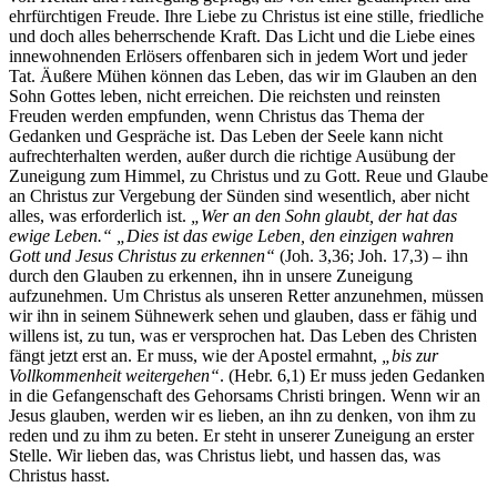
ehrfürchtigen Freude. Ihre Liebe zu Christus ist eine stille, friedliche
und doch alles beherrschende Kraft. Das Licht und die Liebe eines
innewohnenden Erlösers offenbaren sich in jedem Wort und jeder
Tat. Äußere Mühen können das Leben, das wir im Glauben an den
Sohn Gottes leben, nicht erreichen. Die reichsten und reinsten
Freuden werden empfunden, wenn Christus das Thema der
Gedanken und Gespräche ist. Das Leben der Seele kann nicht
aufrechterhalten werden, außer durch die richtige Ausübung der
Zuneigung zum Himmel, zu Christus und zu Gott. Reue und Glaube
an Christus zur Vergebung der Sünden sind wesentlich, aber nicht
alles, was erforderlich ist.
„Wer an den Sohn glaubt, der hat das
ewige Leben.“ „Dies ist das ewige Leben, den einzigen wahren
Gott und Jesus Christus zu erkennen“
(Joh. 3,36; Joh. 17,3) – ihn
durch den Glauben zu erkennen, ihn in unsere Zuneigung
aufzunehmen. Um Christus als unseren Retter anzunehmen, müssen
wir ihn in seinem Sühnewerk sehen und glauben, dass er fähig und
willens ist, zu tun, was er versprochen hat. Das Leben des Christen
fängt jetzt erst an. Er muss, wie der Apostel ermahnt,
„bis zur
Vollkommenheit weitergehen“
. (Hebr. 6,1) Er muss jeden Gedanken
in die Gefangenschaft des Gehorsams Christi bringen. Wenn wir an
Jesus glauben, werden wir es lieben, an ihn zu denken, von ihm zu
reden und zu ihm zu beten. Er steht in unserer Zuneigung an erster
Stelle. Wir lieben das, was Christus liebt, und hassen das, was
Christus hasst.