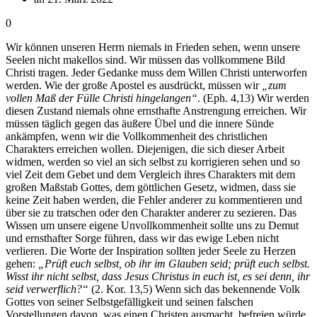
0
Wir können unseren Herrn niemals in Frieden sehen, wenn unsere
Seelen nicht makellos sind. Wir müssen das vollkommene Bild
Christi tragen. Jeder Gedanke muss dem Willen Christi unterworfen
werden. Wie der große Apostel es ausdrückt, müssen wir
„zum
vollen Maß der Fülle Christi hingelangen“
. (Eph. 4,13) Wir werden
diesen Zustand niemals ohne ernsthafte Anstrengung erreichen. Wir
müssen täglich gegen das äußere Übel und die innere Sünde
ankämpfen, wenn wir die Vollkommenheit des christlichen
Charakters erreichen wollen. Diejenigen, die sich dieser Arbeit
widmen, werden so viel an sich selbst zu korrigieren sehen und so
viel Zeit dem Gebet und dem Vergleich ihres Charakters mit dem
großen Maßstab Gottes, dem göttlichen Gesetz, widmen, dass sie
keine Zeit haben werden, die Fehler anderer zu kommentieren und
über sie zu tratschen oder den Charakter anderer zu sezieren. Das
Wissen um unsere eigene Unvollkommenheit sollte uns zu Demut
und ernsthafter Sorge führen, dass wir das ewige Leben nicht
verlieren. Die Worte der Inspiration sollten jeder Seele zu Herzen
gehen:
„Prüft euch selbst, ob ihr im Glauben seid; prüft euch selbst.
Wisst ihr nicht selbst, dass Jesus Christus in euch ist, es sei denn, ihr
seid verwerflich?“
(2. Kor. 13,5) Wenn sich das bekennende Volk
Gottes von seiner Selbstgefälligkeit und seinen falschen
Vorstellungen davon, was einen Christen ausmacht, befreien würde,