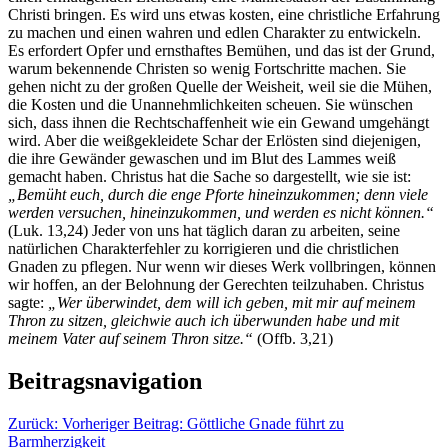
Christi bringen. Es wird uns etwas kosten, eine christliche Erfahrung
zu machen und einen wahren und edlen Charakter zu entwickeln.
Es erfordert Opfer und ernsthaftes Bemühen, und das ist der Grund,
warum bekennende Christen so wenig Fortschritte machen. Sie
gehen nicht zu der großen Quelle der Weisheit, weil sie die Mühen,
die Kosten und die Unannehmlichkeiten scheuen. Sie wünschen
sich, dass ihnen die Rechtschaffenheit wie ein Gewand umgehängt
wird. Aber die weißgekleidete Schar der Erlösten sind diejenigen,
die ihre Gewänder gewaschen und im Blut des Lammes weiß
gemacht haben. Christus hat die Sache so dargestellt, wie sie ist:
„Bemüht euch, durch die enge Pforte hineinzukommen; denn viele
werden versuchen, hineinzukommen, und werden es nicht können.“
(Luk. 13,24) Jeder von uns hat täglich daran zu arbeiten, seine
natürlichen Charakterfehler zu korrigieren und die christlichen
Gnaden zu pflegen. Nur wenn wir dieses Werk vollbringen, können
wir hoffen, an der Belohnung der Gerechten teilzuhaben. Christus
sagte:
„Wer überwindet, dem will ich geben, mit mir auf meinem
Thron zu sitzen, gleichwie auch ich überwunden habe und mit
meinem Vater auf seinem Thron sitze.“
(Offb. 3,21)
Beitragsnavigation
Zurück:
Vorheriger Beitrag:
Göttliche Gnade führt zu
Barmherzigkeit