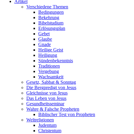
Artikel
Verschiedene Themen
Bedingungen
Bekehrung
Bibelstudium
Erlösungsplan
Gebet
Glaube
Gnade
Heilige Geist
Heiligung
Sündenbekenntnis
Traditionen
Vergebung
Wachsamkeit
Gesetz, Sabbat & Sonntag
Die Bergpredigt von Jesus
Gleichnisse von Jesus
Das Leben von Jesus
Gesundheitsseminar
Wahre & Falsche Propheten
Biblischer Test von Propheten
Weltreligionen
Judentum
Christentum