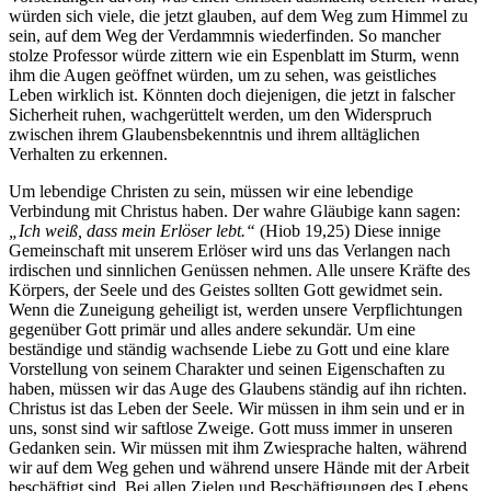
würden sich viele, die jetzt glauben, auf dem Weg zum Himmel zu
sein, auf dem Weg der Verdammnis wiederfinden. So mancher
stolze Professor würde zittern wie ein Espenblatt im Sturm, wenn
ihm die Augen geöffnet würden, um zu sehen, was geistliches
Leben wirklich ist. Könnten doch diejenigen, die jetzt in falscher
Sicherheit ruhen, wachgerüttelt werden, um den Widerspruch
zwischen ihrem Glaubensbekenntnis und ihrem alltäglichen
Verhalten zu erkennen.
Um lebendige Christen zu sein, müssen wir eine lebendige
Verbindung mit Christus haben. Der wahre Gläubige kann sagen:
„Ich weiß, dass mein Erlöser lebt.“
(Hiob 19,25) Diese innige
Gemeinschaft mit unserem Erlöser wird uns das Verlangen nach
irdischen und sinnlichen Genüssen nehmen. Alle unsere Kräfte des
Körpers, der Seele und des Geistes sollten Gott gewidmet sein.
Wenn die Zuneigung geheiligt ist, werden unsere Verpflichtungen
gegenüber Gott primär und alles andere sekundär. Um eine
beständige und ständig wachsende Liebe zu Gott und eine klare
Vorstellung von seinem Charakter und seinen Eigenschaften zu
haben, müssen wir das Auge des Glaubens ständig auf ihn richten.
Christus ist das Leben der Seele. Wir müssen in ihm sein und er in
uns, sonst sind wir saftlose Zweige. Gott muss immer in unseren
Gedanken sein. Wir müssen mit ihm Zwiesprache halten, während
wir auf dem Weg gehen und während unsere Hände mit der Arbeit
beschäftigt sind. Bei allen Zielen und Beschäftigungen des Lebens