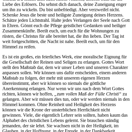
Liebe des Erlösers. Du sehnst dich danach, deine Zuneigung enger
um ihn zu wickeln. Du bist unbefriedigt. Aber verzweifel nicht.
Schenke Jesus die beste und heiligste Zuneigung deines Herzens.
Schätze jeden Lichtstrahl. Halte jedes Verlangen der Seele nach Gott
in Ehren. Gönnt euch die Pflege geistlicher Gedanken und heiliger
Zusammenkünfte. Beeilt euch, um euch für die Wohnungen zu
rüsten, die Christus für alle bereitet hat, die ihn lieben. Der Tag ist
weit fortgeschritten, die Nacht ist nahe. Beeilt euch, um für den
Himmel zu reifen.
Es ist ein großes, ein feierliches Werk, eine moralische Eignung für
die Gesellschaft der Reinen und Seligen zu erlangen. Gottes Wort
stellt den Maßstab dar, dem wir unser Leben und unseren Charakter
anpassen sollen. Wir können uns dafür entscheiden, einem anderen
Maßstab zu folgen, der mehr mit unserem eigenen Herzen
übereinstimmt, aber wir können so niemals die göttliche
Anerkennung erlangen. Nur wenn wir uns nach dem Wort Gottes
richten, können wir hoffen,
„zum vollen Maß der Fülle Christi“
zu
gelangen. Aber wir müssen dies tun, oder wir werden niemals in den
Himmel kommen. Ohne Reinheit und Heiligkeit des Herzens
können wir die Krone der unsterblichen Herrlichkeit nicht
gewinnen. Viele, die eigentlich Lehrer sein sollten, haben kaum das
Alphabet des christlichen Lebens gelernt. Sie brauchen ständig
jemanden, der sie lehrt. Sie wachsen nicht in der Heiligkeit, im
Glauben, in der Hoffnung, in der Freude, in der Dankbarkeit.