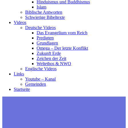
Hinduismus und Buddhismus
Islam
Biblische Antworten
Schwierige Bibeltexte
Videos
Deutsche Videos
Das Evangelium vom Reich
Predigten
Grundlagen
Omega – Der letzte Konflikt
Zukunft Erde
Zeichen der Zeit
Weltethos & NWO
Englische Videos
Links
Youtube – Kanal
Gemeinden
Startseite