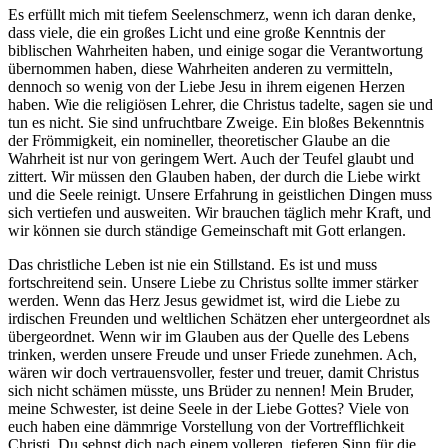
Es erfüllt mich mit tiefem Seelenschmerz, wenn ich daran denke,
dass viele, die ein großes Licht und eine große Kenntnis der
biblischen Wahrheiten haben, und einige sogar die Verantwortung
übernommen haben, diese Wahrheiten anderen zu vermitteln,
dennoch so wenig von der Liebe Jesu in ihrem eigenen Herzen
haben. Wie die religiösen Lehrer, die Christus tadelte, sagen sie und
tun es nicht. Sie sind unfruchtbare Zweige. Ein bloßes Bekenntnis
der Frömmigkeit, ein nomineller, theoretischer Glaube an die
Wahrheit ist nur von geringem Wert. Auch der Teufel glaubt und
zittert. Wir müssen den Glauben haben, der durch die Liebe wirkt
und die Seele reinigt. Unsere Erfahrung in geistlichen Dingen muss
sich vertiefen und ausweiten. Wir brauchen täglich mehr Kraft, und
wir können sie durch ständige Gemeinschaft mit Gott erlangen.
Das christliche Leben ist nie ein Stillstand. Es ist und muss
fortschreitend sein. Unsere Liebe zu Christus sollte immer stärker
werden. Wenn das Herz Jesus gewidmet ist, wird die Liebe zu
irdischen Freunden und weltlichen Schätzen eher untergeordnet als
übergeordnet. Wenn wir im Glauben aus der Quelle des Lebens
trinken, werden unsere Freude und unser Friede zunehmen. Ach,
wären wir doch vertrauensvoller, fester und treuer, damit Christus
sich nicht schämen müsste, uns Brüder zu nennen! Mein Bruder,
meine Schwester, ist deine Seele in der Liebe Gottes? Viele von
euch haben eine dämmrige Vorstellung von der Vortrefflichkeit
Christi. Du sehnst dich nach einem volleren, tieferen Sinn für die