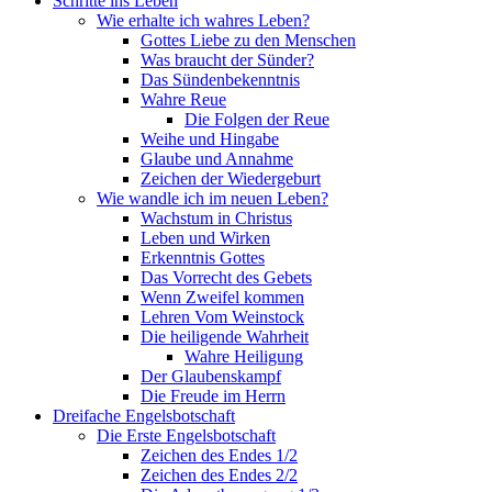
Schritte ins Leben
Wie erhalte ich wahres Leben?
Gottes Liebe zu den Menschen
Was braucht der Sünder?
Das Sündenbekenntnis
Wahre Reue
Die Folgen der Reue
Weihe und Hingabe
Glaube und Annahme
Zeichen der Wiedergeburt
Wie wandle ich im neuen Leben?
Wachstum in Christus
Leben und Wirken
Erkenntnis Gottes
Das Vorrecht des Gebets
Wenn Zweifel kommen
Lehren Vom Weinstock
Die heiligende Wahrheit
Wahre Heiligung
Der Glaubenskampf
Die Freude im Herrn
Dreifache Engelsbotschaft
Die Erste Engelsbotschaft
Zeichen des Endes 1/2
Zeichen des Endes 2/2