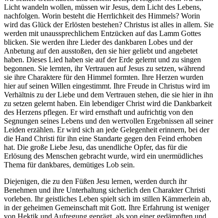
Licht wandeln wollen, müssen wir Jesus, dem Licht des Lebens,
nachfolgen. Worin besteht die Herrlichkeit des Himmels? Worin
wird das Glück der Erlösten bestehen? Christus ist alles in allem. Sie
werden mit unaussprechlichem Entzücken auf das Lamm Gottes
blicken. Sie werden ihre Lieder des dankbaren Lobes und der
Anbetung auf den ausstoßen, den sie hier geliebt und angebetet
haben. Dieses Lied haben sie auf der Erde gelernt und zu singen
begonnen. Sie lernten, ihr Vertrauen auf Jesus zu setzen, während
sie ihre Charaktere für den Himmel formten. Ihre Herzen wurden
hier auf seinen Willen eingestimmt. Ihre Freude in Christus wird im
Verhältnis zu der Liebe und dem Vertrauen stehen, die sie hier in ihn
zu setzen gelernt haben. Ein lebendiger Christ wird die Dankbarkeit
des Herzens pflegen. Er wird ernsthaft und aufrichtig von den
Segnungen seines Lebens und den wertvollen Ergebnissen all seiner
Leiden erzählen. Er wird sich an jede Gelegenheit erinnern, bei der
die Hand Christi für ihn eine Standarte gegen den Feind erhoben
hat. Die große Liebe Jesu, das unendliche Opfer, das für die
Erlösung des Menschen gebracht wurde, wird ein unermüdliches
Thema für dankbares, demütiges Lob sein.
Diejenigen, die zu den Füßen Jesu lernen, werden durch ihr
Benehmen und ihre Unterhaltung sicherlich den Charakter Christi
vorleben. Ihr geistliches Leben spielt sich im stillen Kämmerlein ab,
in der geheimen Gemeinschaft mit Gott. Ihre Erfahrung ist weniger
von Hektik und Aufregung geprägt, als von einer gedämpften und