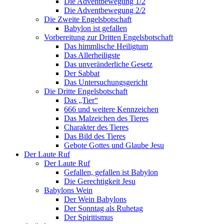
Die Adventbewegung 1/2
Die Adventbewegung 2/2
Die Zweite Engelsbotschaft
Babylon ist gefallen
Vorbereitung zur Dritten Engelsbotschaft
Das himmlische Heiligtum
Das Allerheiligste
Das unveränderliche Gesetz
Der Sabbat
Das Untersuchungsgericht
Die Dritte Engelsbotschaft
Das „Tier“
666 und weitere Kennzeichen
Das Malzeichen des Tieres
Charakter des Tieres
Das Bild des Tieres
Gebote Gottes und Glaube Jesu
Der Laute Ruf
Der Laute Ruf
Gefallen, gefallen ist Babylon
Die Gerechtigkeit Jesu
Babylons Wein
Der Wein Babylons
Der Sonntag als Ruhetag
Der Spiritismus