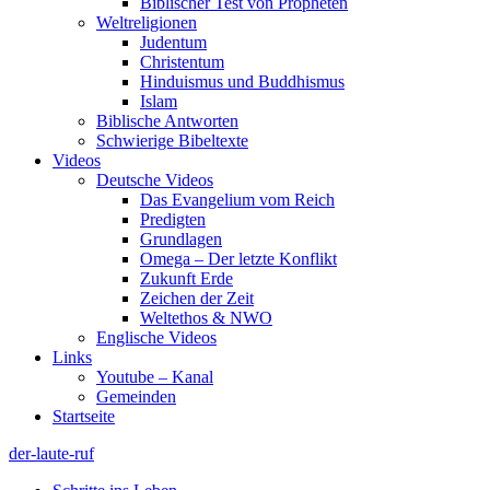
Biblischer Test von Propheten
Weltreligionen
Judentum
Christentum
Hinduismus und Buddhismus
Islam
Biblische Antworten
Schwierige Bibeltexte
Videos
Deutsche Videos
Das Evangelium vom Reich
Predigten
Grundlagen
Omega – Der letzte Konflikt
Zukunft Erde
Zeichen der Zeit
Weltethos & NWO
Englische Videos
Links
Youtube – Kanal
Gemeinden
Startseite
der-laute-ruf