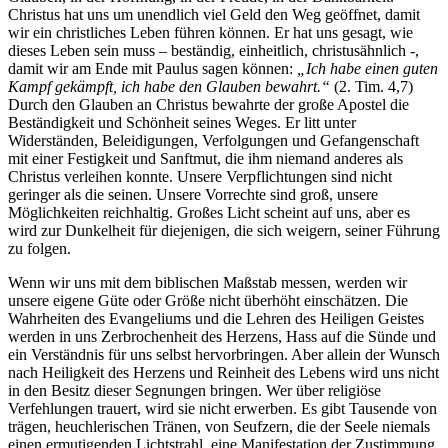
Christus hat uns um unendlich viel Geld den Weg geöffnet, damit
wir ein christliches Leben führen können. Er hat uns gesagt, wie
dieses Leben sein muss – beständig, einheitlich, christusähnlich -,
damit wir am Ende mit Paulus sagen können:
„Ich habe einen guten
Kampf gekämpft, ich habe den Glauben bewahrt.“
(2. Tim. 4,7)
Durch den Glauben an Christus bewahrte der große Apostel die
Beständigkeit und Schönheit seines Weges. Er litt unter
Widerständen, Beleidigungen, Verfolgungen und Gefangenschaft
mit einer Festigkeit und Sanftmut, die ihm niemand anderes als
Christus verleihen konnte. Unsere Verpflichtungen sind nicht
geringer als die seinen. Unsere Vorrechte sind groß, unsere
Möglichkeiten reichhaltig. Großes Licht scheint auf uns, aber es
wird zur Dunkelheit für diejenigen, die sich weigern, seiner Führung
zu folgen.
Wenn wir uns mit dem biblischen Maßstab messen, werden wir
unsere eigene Güte oder Größe nicht überhöht einschätzen. Die
Wahrheiten des Evangeliums und die Lehren des Heiligen Geistes
werden in uns Zerbrochenheit des Herzens, Hass auf die Sünde und
ein Verständnis für uns selbst hervorbringen. Aber allein der Wunsch
nach Heiligkeit des Herzens und Reinheit des Lebens wird uns nicht
in den Besitz dieser Segnungen bringen. Wer über religiöse
Verfehlungen trauert, wird sie nicht erwerben. Es gibt Tausende von
trägen, heuchlerischen Tränen, von Seufzern, die der Seele niemals
einen ermutigenden Lichtstrahl, eine Manifestation der Zustimmung