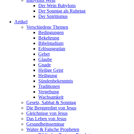
Babylons Wein
Der Wein Babylons
Der Sonntag als Ruhetag
Der Spiritismus
Artikel
Verschiedene Themen
Bedingungen
Bekehrung
Bibelstudium
Erlösungsplan
Gebet
Glaube
Gnade
Heilige Geist
Heiligung
Sündenbekenntnis
Traditionen
Vergebung
Wachsamkeit
Gesetz, Sabbat & Sonntag
Die Bergpredigt von Jesus
Gleichnisse von Jesus
Das Leben von Jesus
Gesundheitsseminar
Wahre & Falsche Propheten