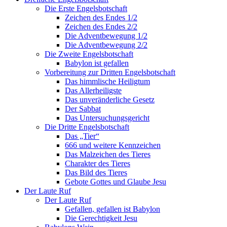
Die Erste Engelsbotschaft
Zeichen des Endes 1/2
Zeichen des Endes 2/2
Die Adventbewegung 1/2
Die Adventbewegung 2/2
Die Zweite Engelsbotschaft
Babylon ist gefallen
Vorbereitung zur Dritten Engelsbotschaft
Das himmlische Heiligtum
Das Allerheiligste
Das unveränderliche Gesetz
Der Sabbat
Das Untersuchungsgericht
Die Dritte Engelsbotschaft
Das „Tier“
666 und weitere Kennzeichen
Das Malzeichen des Tieres
Charakter des Tieres
Das Bild des Tieres
Gebote Gottes und Glaube Jesu
Der Laute Ruf
Der Laute Ruf
Gefallen, gefallen ist Babylon
Die Gerechtigkeit Jesu