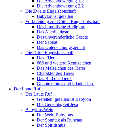
Die Adventbewegung 1/2
Die Adventbewegung 2/2
Die Zweite Engelsbotschaft
Babylon ist gefallen
Vorbereitung zur Dritten Engelsbotschaft
Das himmlische Heiligtum
Das Allerheiligste
Das unveränderliche Gesetz
Der Sabbat
Das Untersuchungsgericht
Die Dritte Engelsbotschaft
Das „Tier“
666 und weitere Kennzeichen
Das Malzeichen des Tieres
Charakter des Tieres
Das Bild des Tieres
Gebote Gottes und Glaube Jesu
Der Laute Ruf
Der Laute Ruf
Gefallen, gefallen ist Babylon
Die Gerechtigkeit Jesu
Babylons Wein
Der Wein Babylons
Der Sonntag als Ruhetag
Der Spiritismus