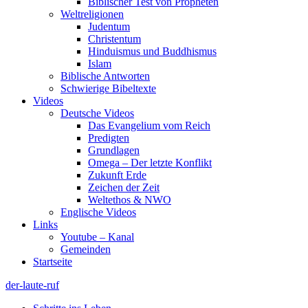
Biblischer Test von Propheten
Weltreligionen
Judentum
Christentum
Hinduismus und Buddhismus
Islam
Biblische Antworten
Schwierige Bibeltexte
Videos
Deutsche Videos
Das Evangelium vom Reich
Predigten
Grundlagen
Omega – Der letzte Konflikt
Zukunft Erde
Zeichen der Zeit
Weltethos & NWO
Englische Videos
Links
Youtube – Kanal
Gemeinden
Startseite
der-laute-ruf