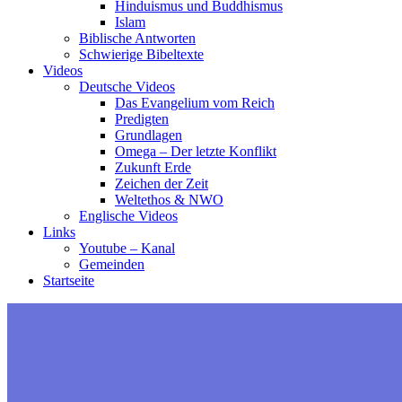
Hinduismus und Buddhismus
Islam
Biblische Antworten
Schwierige Bibeltexte
Videos
Deutsche Videos
Das Evangelium vom Reich
Predigten
Grundlagen
Omega – Der letzte Konflikt
Zukunft Erde
Zeichen der Zeit
Weltethos & NWO
Englische Videos
Links
Youtube – Kanal
Gemeinden
Startseite