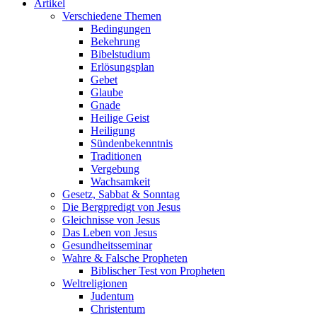
Artikel
Verschiedene Themen
Bedingungen
Bekehrung
Bibelstudium
Erlösungsplan
Gebet
Glaube
Gnade
Heilige Geist
Heiligung
Sündenbekenntnis
Traditionen
Vergebung
Wachsamkeit
Gesetz, Sabbat & Sonntag
Die Bergpredigt von Jesus
Gleichnisse von Jesus
Das Leben von Jesus
Gesundheitsseminar
Wahre & Falsche Propheten
Biblischer Test von Propheten
Weltreligionen
Judentum
Christentum