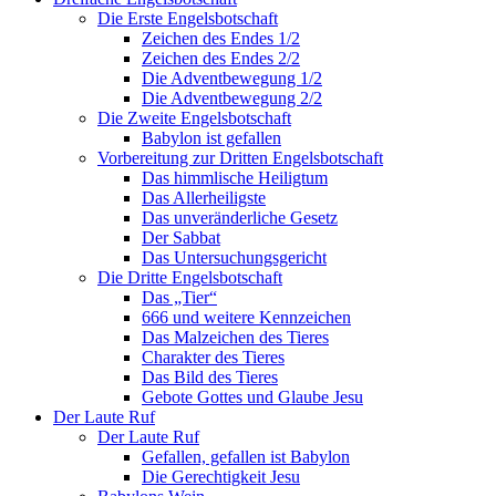
Die Erste Engelsbotschaft
Zeichen des Endes 1/2
Zeichen des Endes 2/2
Die Adventbewegung 1/2
Die Adventbewegung 2/2
Die Zweite Engelsbotschaft
Babylon ist gefallen
Vorbereitung zur Dritten Engelsbotschaft
Das himmlische Heiligtum
Das Allerheiligste
Das unveränderliche Gesetz
Der Sabbat
Das Untersuchungsgericht
Die Dritte Engelsbotschaft
Das „Tier“
666 und weitere Kennzeichen
Das Malzeichen des Tieres
Charakter des Tieres
Das Bild des Tieres
Gebote Gottes und Glaube Jesu
Der Laute Ruf
Der Laute Ruf
Gefallen, gefallen ist Babylon
Die Gerechtigkeit Jesu