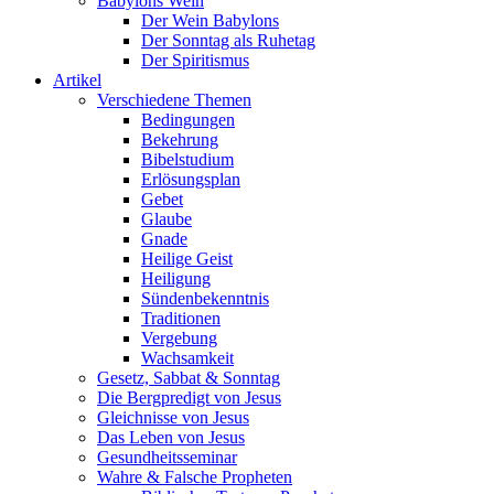
Babylons Wein
Der Wein Babylons
Der Sonntag als Ruhetag
Der Spiritismus
Artikel
Verschiedene Themen
Bedingungen
Bekehrung
Bibelstudium
Erlösungsplan
Gebet
Glaube
Gnade
Heilige Geist
Heiligung
Sündenbekenntnis
Traditionen
Vergebung
Wachsamkeit
Gesetz, Sabbat & Sonntag
Die Bergpredigt von Jesus
Gleichnisse von Jesus
Das Leben von Jesus
Gesundheitsseminar
Wahre & Falsche Propheten