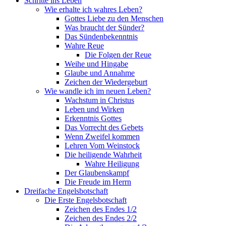
Schritte ins Leben
Wie erhalte ich wahres Leben?
Gottes Liebe zu den Menschen
Was braucht der Sünder?
Das Sündenbekenntnis
Wahre Reue
Die Folgen der Reue
Weihe und Hingabe
Glaube und Annahme
Zeichen der Wiedergeburt
Wie wandle ich im neuen Leben?
Wachstum in Christus
Leben und Wirken
Erkenntnis Gottes
Das Vorrecht des Gebets
Wenn Zweifel kommen
Lehren Vom Weinstock
Die heiligende Wahrheit
Wahre Heiligung
Der Glaubenskampf
Die Freude im Herrn
Dreifache Engelsbotschaft
Die Erste Engelsbotschaft
Zeichen des Endes 1/2
Zeichen des Endes 2/2