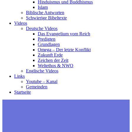
Hinduismus und Buddhismus
Islam
Biblische Antworten
Schwierige Bibeltexte
Videos
Deutsche Videos
Das Evangelium vom Reich
Predigten
Grundlagen
Omega – Der letzte Konflikt
Zukunft Erde
Zeichen der Zeit
Weltethos & NWO
Englische Videos
Links
Youtube – Kanal
Gemeinden
Startseite