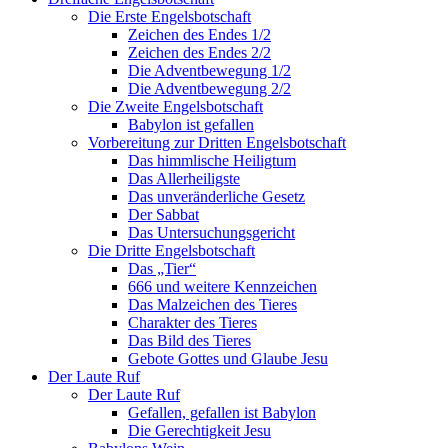
Die Erste Engelsbotschaft
Zeichen des Endes 1/2
Zeichen des Endes 2/2
Die Adventbewegung 1/2
Die Adventbewegung 2/2
Die Zweite Engelsbotschaft
Babylon ist gefallen
Vorbereitung zur Dritten Engelsbotschaft
Das himmlische Heiligtum
Das Allerheiligste
Das unveränderliche Gesetz
Der Sabbat
Das Untersuchungsgericht
Die Dritte Engelsbotschaft
Das „Tier“
666 und weitere Kennzeichen
Das Malzeichen des Tieres
Charakter des Tieres
Das Bild des Tieres
Gebote Gottes und Glaube Jesu
Der Laute Ruf
Der Laute Ruf
Gefallen, gefallen ist Babylon
Die Gerechtigkeit Jesu