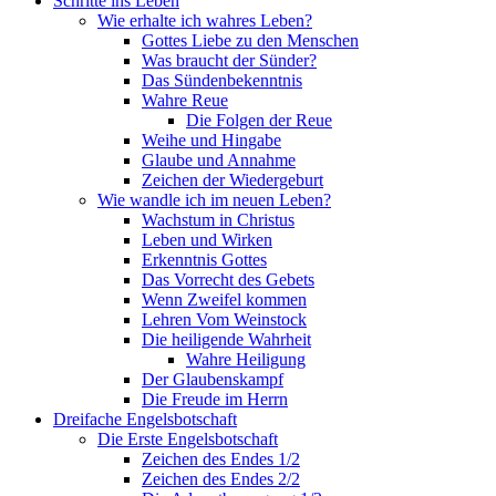
Schritte ins Leben
Wie erhalte ich wahres Leben?
Gottes Liebe zu den Menschen
Was braucht der Sünder?
Das Sündenbekenntnis
Wahre Reue
Die Folgen der Reue
Weihe und Hingabe
Glaube und Annahme
Zeichen der Wiedergeburt
Wie wandle ich im neuen Leben?
Wachstum in Christus
Leben und Wirken
Erkenntnis Gottes
Das Vorrecht des Gebets
Wenn Zweifel kommen
Lehren Vom Weinstock
Die heiligende Wahrheit
Wahre Heiligung
Der Glaubenskampf
Die Freude im Herrn
Dreifache Engelsbotschaft
Die Erste Engelsbotschaft
Zeichen des Endes 1/2
Zeichen des Endes 2/2