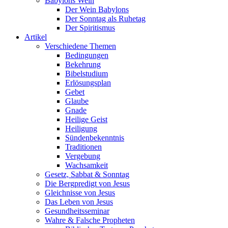
Babylons Wein
Der Wein Babylons
Der Sonntag als Ruhetag
Der Spiritismus
Artikel
Verschiedene Themen
Bedingungen
Bekehrung
Bibelstudium
Erlösungsplan
Gebet
Glaube
Gnade
Heilige Geist
Heiligung
Sündenbekenntnis
Traditionen
Vergebung
Wachsamkeit
Gesetz, Sabbat & Sonntag
Die Bergpredigt von Jesus
Gleichnisse von Jesus
Das Leben von Jesus
Gesundheitsseminar
Wahre & Falsche Propheten