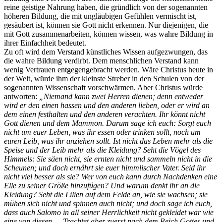
reine geistige Nahrung haben, die gründlich von der sogenannten
höheren Bildung, die mit ungläubigen Gefühlen vermischt ist,
gesäubert ist, können sie Gott nicht erkennen. Nur diejenigen, die
mit Gott zusammenarbeiten, können wissen, was wahre Bildung in
ihrer Einfachheit bedeutet.
Zu oft wird dem Verstand künstliches Wissen aufgezwungen, das
die wahre Bildung verdirbt. Dem menschlichen Verstand kann
wenig Vertrauen entgegengebracht werden. Wäre Christus heute in
der Welt, würde ihm der kleinste Streber in den Schulen von der
sogenannten Wissenschaft vorschwärmen. Aber Christus würde
antworten:
„Niemand kann zwei Herren dienen; denn entweder
wird er den einen hassen und den anderen lieben, oder er wird an
dem einen festhalten und den anderen verachten. Ihr könnt nicht
Gott dienen und dem Mammon. Darum sage ich euch: Sorgt euch
nicht um euer Leben, was ihr essen oder trinken sollt, noch um
euren Leib, was ihr anziehen sollt. Ist nicht das Leben mehr als die
Speise und der Leib mehr als die Kleidung? Seht die Vögel des
Himmels: Sie säen nicht, sie ernten nicht und sammeln nicht in die
Scheunen; und doch ernährt sie euer himmlischer Vater. Seid ihr
nicht viel besser als sie? Wer von euch kann durch Nachdenken eine
Elle zu seiner Größe hinzufügen? Und warum denkt ihr an die
Kleidung? Seht die Lilien auf dem Felde an, wie sie wachsen; sie
mühen sich nicht und spinnen auch nicht; und doch sage ich euch,
dass auch Salomo in all seiner Herrlichkeit nicht gekleidet war wie
eine von diesen…. Trachtet aber zuerst nach dem Reich Gottes und