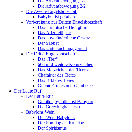
Die Adventbewegung 1/2
Die Adventbewegung 2/2
Die Zweite Engelsbotschaft
Babylon ist gefallen
Vorbereitung zur Dritten Engelsbotschaft
Das himmlische Heiligtum
Das Allerheiligste
Das unveränderliche Gesetz
Der Sabbat
Das Untersuchungsgericht
Die Dritte Engelsbotschaft
Das „Tier“
666 und weitere Kennzeichen
Das Malzeichen des Tieres
Charakter des Tieres
Das Bild des Tieres
Gebote Gottes und Glaube Jesu
Der Laute Ruf
Der Laute Ruf
Gefallen, gefallen ist Babylon
Die Gerechtigkeit Jesu
Babylons Wein
Der Wein Babylons
Der Sonntag als Ruhetag
Der Spiritismus