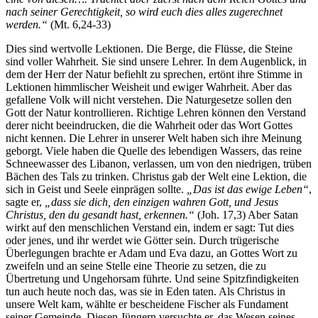
nach seiner Gerechtigkeit, so wird euch dies alles zugerechnet
werden.“
(Mt. 6,24-33)
Dies sind wertvolle Lektionen. Die Berge, die Flüsse, die Steine
sind voller Wahrheit. Sie sind unsere Lehrer. In dem Augenblick, in
dem der Herr der Natur befiehlt zu sprechen, ertönt ihre Stimme in
Lektionen himmlischer Weisheit und ewiger Wahrheit. Aber das
gefallene Volk will nicht verstehen. Die Naturgesetze sollen den
Gott der Natur kontrollieren. Richtige Lehren können den Verstand
derer nicht beeindrucken, die die Wahrheit oder das Wort Gottes
nicht kennen. Die Lehrer in unserer Welt haben sich ihre Meinung
geborgt. Viele haben die Quelle des lebendigen Wassers, das reine
Schneewasser des Libanon, verlassen, um von den niedrigen, trüben
Bächen des Tals zu trinken. Christus gab der Welt eine Lektion, die
sich in Geist und Seele einprägen sollte.
„Das ist das ewige Leben“
,
sagte er,
„dass sie dich, den einzigen wahren Gott, und Jesus
Christus, den du gesandt hast, erkennen.“
(Joh. 17,3) Aber Satan
wirkt auf den menschlichen Verstand ein, indem er sagt: Tut dies
oder jenes, und ihr werdet wie Götter sein. Durch trügerische
Überlegungen brachte er Adam und Eva dazu, an Gottes Wort zu
zweifeln und an seine Stelle eine Theorie zu setzen, die zu
Übertretung und Ungehorsam führte. Und seine Spitzfindigkeiten
tun auch heute noch das, was sie in Eden taten. Als Christus in
unsere Welt kam, wählte er bescheidene Fischer als Fundament
seiner Gemeinde. Diesen Jüngern versuchte er, das Wesen seines