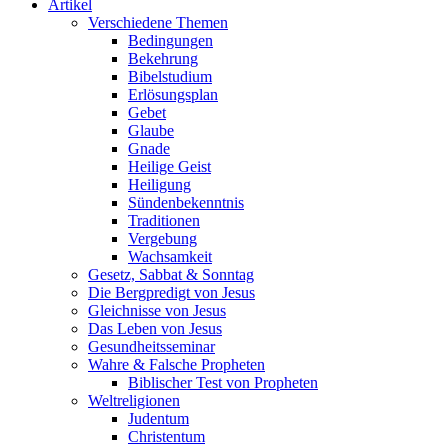
Artikel
Verschiedene Themen
Bedingungen
Bekehrung
Bibelstudium
Erlösungsplan
Gebet
Glaube
Gnade
Heilige Geist
Heiligung
Sündenbekenntnis
Traditionen
Vergebung
Wachsamkeit
Gesetz, Sabbat & Sonntag
Die Bergpredigt von Jesus
Gleichnisse von Jesus
Das Leben von Jesus
Gesundheitsseminar
Wahre & Falsche Propheten
Biblischer Test von Propheten
Weltreligionen
Judentum
Christentum