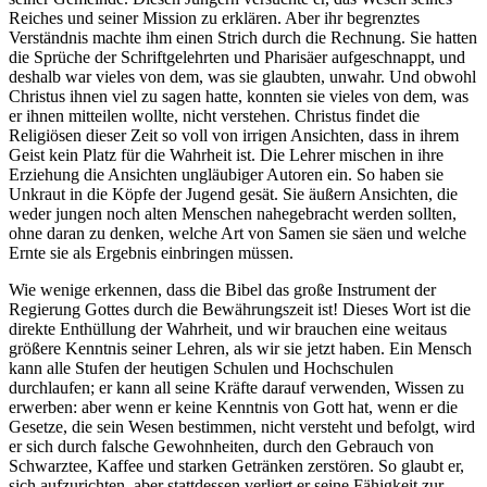
Reiches und seiner Mission zu erklären. Aber ihr begrenztes
Verständnis machte ihm einen Strich durch die Rechnung. Sie hatten
die Sprüche der Schriftgelehrten und Pharisäer aufgeschnappt, und
deshalb war vieles von dem, was sie glaubten, unwahr. Und obwohl
Christus ihnen viel zu sagen hatte, konnten sie vieles von dem, was
er ihnen mitteilen wollte, nicht verstehen. Christus findet die
Religiösen dieser Zeit so voll von irrigen Ansichten, dass in ihrem
Geist kein Platz für die Wahrheit ist. Die Lehrer mischen in ihre
Erziehung die Ansichten ungläubiger Autoren ein. So haben sie
Unkraut in die Köpfe der Jugend gesät. Sie äußern Ansichten, die
weder jungen noch alten Menschen nahegebracht werden sollten,
ohne daran zu denken, welche Art von Samen sie säen und welche
Ernte sie als Ergebnis einbringen müssen.
Wie wenige erkennen, dass die Bibel das große Instrument der
Regierung Gottes durch die Bewährungszeit ist! Dieses Wort ist die
direkte Enthüllung der Wahrheit, und wir brauchen eine weitaus
größere Kenntnis seiner Lehren, als wir sie jetzt haben. Ein Mensch
kann alle Stufen der heutigen Schulen und Hochschulen
durchlaufen; er kann all seine Kräfte darauf verwenden, Wissen zu
erwerben: aber wenn er keine Kenntnis von Gott hat, wenn er die
Gesetze, die sein Wesen bestimmen, nicht versteht und befolgt, wird
er sich durch falsche Gewohnheiten, durch den Gebrauch von
Schwarztee, Kaffee und starken Getränken zerstören. So glaubt er,
sich aufzurichten, aber stattdessen verliert er seine Fähigkeit zur