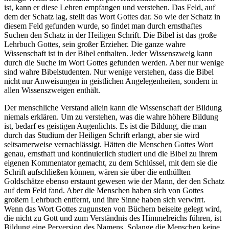
ist, kann er diese Lehren empfangen und verstehen. Das Feld, auf
dem der Schatz lag, stellt das Wort Gottes dar. So wie der Schatz in
diesem Feld gefunden wurde, so findet man durch ernsthaftes
Suchen den Schatz in der Heiligen Schrift. Die Bibel ist das große
Lehrbuch Gottes, sein großer Erzieher. Die ganze wahre
Wissenschaft ist in der Bibel enthalten. Jeder Wissenszweig kann
durch die Suche im Wort Gottes gefunden werden. Aber nur wenige
sind wahre Bibelstudenten. Nur wenige verstehen, dass die Bibel
nicht nur Anweisungen in geistlichen Angelegenheiten, sondern in
allen Wissenszweigen enthält.
Der menschliche Verstand allein kann die Wissenschaft der Bildung
niemals erklären. Um zu verstehen, was die wahre höhere Bildung
ist, bedarf es geistigen Augenlichts. Es ist die Bildung, die man
durch das Studium der Heiligen Schrift erlangt, aber sie wird
seltsamerweise vernachlässigt. Hätten die Menschen Gottes Wort
genau, ernsthaft und kontinuierlich studiert und die Bibel zu ihrem
eigenen Kommentator gemacht, zu dem Schlüssel, mit dem sie die
Schrift aufschließen können, wären sie über die enthüllten
Goldschätze ebenso erstaunt gewesen wie der Mann, der den Schatz
auf dem Feld fand. Aber die Menschen haben sich von Gottes
großem Lehrbuch entfernt, und ihre Sinne haben sich verwirrt.
Wenn das Wort Gottes zugunsten von Büchern beiseite gelegt wird,
die nicht zu Gott und zum Verständnis des Himmelreichs führen, ist
Bildung eine Perversion des Namens. Solange die Menschen keine