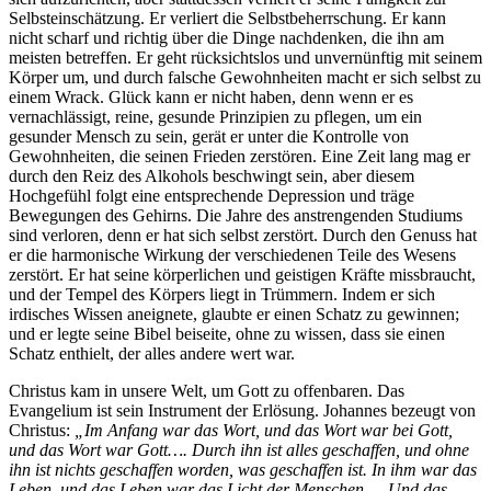
Selbsteinschätzung. Er verliert die Selbstbeherrschung. Er kann
nicht scharf und richtig über die Dinge nachdenken, die ihn am
meisten betreffen. Er geht rücksichtslos und unvernünftig mit seinem
Körper um, und durch falsche Gewohnheiten macht er sich selbst zu
einem Wrack. Glück kann er nicht haben, denn wenn er es
vernachlässigt, reine, gesunde Prinzipien zu pflegen, um ein
gesunder Mensch zu sein, gerät er unter die Kontrolle von
Gewohnheiten, die seinen Frieden zerstören. Eine Zeit lang mag er
durch den Reiz des Alkohols beschwingt sein, aber diesem
Hochgefühl folgt eine entsprechende Depression und träge
Bewegungen des Gehirns. Die Jahre des anstrengenden Studiums
sind verloren, denn er hat sich selbst zerstört. Durch den Genuss hat
er die harmonische Wirkung der verschiedenen Teile des Wesens
zerstört. Er hat seine körperlichen und geistigen Kräfte missbraucht,
und der Tempel des Körpers liegt in Trümmern. Indem er sich
irdisches Wissen aneignete, glaubte er einen Schatz zu gewinnen;
und er legte seine Bibel beiseite, ohne zu wissen, dass sie einen
Schatz enthielt, der alles andere wert war.
Christus kam in unsere Welt, um Gott zu offenbaren. Das
Evangelium ist sein Instrument der Erlösung. Johannes bezeugt von
Christus:
„Im Anfang war das Wort, und das Wort war bei Gott,
und das Wort war Gott…. Durch ihn ist alles geschaffen, und ohne
ihn ist nichts geschaffen worden, was geschaffen ist. In ihm war das
Leben, und das Leben war das Licht der Menschen…. Und das