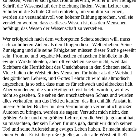
zu lassen, wenn er sich ganz Gott unterwirft, wird er in der Heiligen
Schrift die Wissenschaft der Erziehung finden. Wenn Lehrer und
Schüler in die Schule Christi eintreten, um von ihm zu lernen,
werden sie verständnisvoll von höherer Bildung sprechen, weil sie
verstehen werden, dass es dieses Wissen ist, das den Menschen
befähigt, das Wesen der Wissenschaft zu verstehen.
Wer erfolgreich nach dem verborgenen Schatz suchen will, muss
sich zu höheren Zielen als den Dingen dieser Welt erheben. Seine
Zuneigung und alle seine Fähigkeiten müssen dieser Suche geweiht
sein. Fromme und begabte Menschen erhaschen Einblicke in die
ewigen Wirklichkeiten, aber oft verstehen sie sie nicht, weil das
Sichtbare die Herrlichkeit des Unsichtbaren in den Schatten stellt.
Viele halten die Weisheit des Menschen für höher als die Weisheit
des göttlichen Lehrers, und Gottes Lehrbuch wird als altmodisch
angesehen, ja so sehr, dass man es für schwach und altbacken hält.
Aber von denen, die vom Heiligen Geist belebt wurden, wird es
nicht so gesehen. Sie sehen den unschätzbaren Schatz und würden
alles verkaufen, um das Feld zu kaufen, das ihn enthält. Anstatt in
unsere Schulen Bücher mit den Vermutungen vermeintlich großer
Autoren zu bringen, werden sie sagen: Versucht mich nicht, den
größten Autor und den größten Lehrer, den die Welt je gekannt hat,
zu missachten, der sein Leben für uns gab, damit wir durch seinen
Tod und seine Auferstehung ewiges Leben haben. Er macht niemals
einen Fehler. Er ist die große Quelle, aus der alle Weisheit fließt.