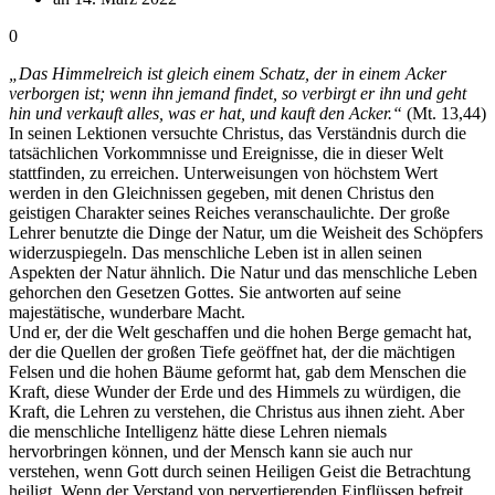
0
„Das Himmelreich ist gleich einem Schatz, der in einem Acker
verborgen ist; wenn ihn jemand findet, so verbirgt er ihn und geht
hin und verkauft alles, was er hat, und kauft den Acker.“
(Mt. 13,44)
In seinen Lektionen versuchte Christus, das Verständnis durch die
tatsächlichen Vorkommnisse und Ereignisse, die in dieser Welt
stattfinden, zu erreichen. Unterweisungen von höchstem Wert
werden in den Gleichnissen gegeben, mit denen Christus den
geistigen Charakter seines Reiches veranschaulichte. Der große
Lehrer benutzte die Dinge der Natur, um die Weisheit des Schöpfers
widerzuspiegeln. Das menschliche Leben ist in allen seinen
Aspekten der Natur ähnlich. Die Natur und das menschliche Leben
gehorchen den Gesetzen Gottes. Sie antworten auf seine
majestätische, wunderbare Macht.
Und er, der die Welt geschaffen und die hohen Berge gemacht hat,
der die Quellen der großen Tiefe geöffnet hat, der die mächtigen
Felsen und die hohen Bäume geformt hat, gab dem Menschen die
Kraft, diese Wunder der Erde und des Himmels zu würdigen, die
Kraft, die Lehren zu verstehen, die Christus aus ihnen zieht. Aber
die menschliche Intelligenz hätte diese Lehren niemals
hervorbringen können, und der Mensch kann sie auch nur
verstehen, wenn Gott durch seinen Heiligen Geist die Betrachtung
heiligt. Wenn der Verstand von pervertierenden Einflüssen befreit