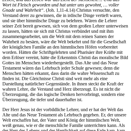
Wort ist Fleisch geworden und hat unter uns gewohnt, … voller
Gnade und Wahrheit“
. (Joh. 1,11-4.14) Christus versuchte, den
Verstand derer zu gewinnen, die in irdische Dinge vertieft waren,
und sie über himmlische Dinge zu belehren. Wären die Lehrer
seiner Zeit bereit gewesen, sich von dem großen Lehrer unterweisen
zu lassen, hätten sie sich mit Christus verbündet und mit ihm
zusammengearbeitet, um die Welt mit dem reinen Samen der
Wahrheit zu besäen, wäre die Welt bekehrt und für die Gesellschaft
der königlichen Familie an den himmlischen Höfen vorbereitet
worden. Hätten die Schriftgelehrten und Pharisäer ihre Kräfte mit
dem Erlöser vereint, hätte die Erkenntnis Christi das moralische Bild
Gottes im Menschen wiederhergestellt. Das Alte und das Neue
Testament wären das Lehrbuch jeder Schule gewesen; denn die
Menschen hätten erkannt, dass darin die wahre Wissenschaft zu
finden ist. Die Gleichnisse Christi sind weit mehr als eine
Darstellung natürlicher Gegenstände. In ihnen steckt die Kraft der
wahren Lehre, die Verstand und Herz überzeugt. Es ist nicht die
Überzeugung, die das logische Denken hervorbringt, sondern eine
Überzeugung, die tiefer und dauerhafter ist.
Der Herr Jesus ist der vorbildliche Lehrer, und er hat der Welt das
Alte und das Neue Testament als Lehrbuch gegeben. Er, der unsere
Welt erschaffen hat, der Vater und König der himmlischen Welt,
weiß genau, wie er die menschliche Familie unterrichten kann. Als
der Herr des Lebens und der Herrlichkeit auf diese Erde kam, kam