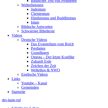
Biblischer Test von Propheten
Weltreligionen
Judentum
Christentum
Hinduismus und Buddhismus
Islam
Biblische Antworten
Schwierige Bibeltexte
Videos
Deutsche Videos
Das Evangelium vom Reich
Predigten
Grundlagen
Omega – Der letzte Konflikt
Zukunft Erde
Zeichen der Zeit
Weltethos & NWO
Englische Videos
Links
Youtube – Kanal
Gemeinden
Startseite
der-laute-ruf