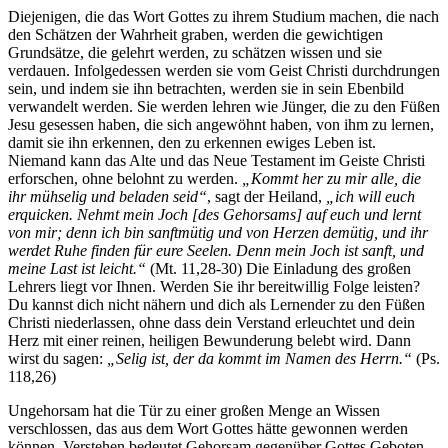
Diejenigen, die das Wort Gottes zu ihrem Studium machen, die nach
den Schätzen der Wahrheit graben, werden die gewichtigen
Grundsätze, die gelehrt werden, zu schätzen wissen und sie
verdauen. Infolgedessen werden sie vom Geist Christi durchdrungen
sein, und indem sie ihn betrachten, werden sie in sein Ebenbild
verwandelt werden. Sie werden lehren wie Jünger, die zu den Füßen
Jesu gesessen haben, die sich angewöhnt haben, von ihm zu lernen,
damit sie ihn erkennen, den zu erkennen ewiges Leben ist.
Niemand kann das Alte und das Neue Testament im Geiste Christi
erforschen, ohne belohnt zu werden.
„Kommt her zu mir alle, die
ihr mühselig und beladen seid“
, sagt der Heiland,
„ich will euch
erquicken. Nehmt mein Joch [des Gehorsams] auf euch und lernt
von mir; denn ich bin sanftmütig und von Herzen demütig, und ihr
werdet Ruhe finden für eure Seelen. Denn mein Joch ist sanft, und
meine Last ist leicht.“
(Mt. 11,28-30) Die Einladung des großen
Lehrers liegt vor Ihnen. Werden Sie ihr bereitwillig Folge leisten?
Du kannst dich nicht nähern und dich als Lernender zu den Füßen
Christi niederlassen, ohne dass dein Verstand erleuchtet und dein
Herz mit einer reinen, heiligen Bewunderung belebt wird. Dann
wirst du sagen:
„Selig ist, der da kommt im Namen des Herrn.“
(Ps.
118,26)
Ungehorsam hat die Tür zu einer großen Menge an Wissen
verschlossen, das aus dem Wort Gottes hätte gewonnen werden
können. Verstehen bedeutet Gehorsam gegenüber Gottes Geboten.