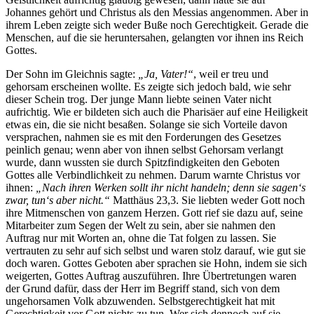
Johannes gehört und Christus als den Messias angenommen. Aber in
ihrem Leben zeigte sich weder Buße noch Gerechtigkeit. Gerade die
Menschen, auf die sie heruntersahen, gelangten vor ihnen ins Reich
Gottes.
Der Sohn im Gleichnis sagte:
„Ja, Vater!“
, weil er treu und
gehorsam erscheinen wollte. Es zeigte sich jedoch bald, wie sehr
dieser Schein trog. Der junge Mann liebte seinen Vater nicht
aufrichtig. Wie er bildeten sich auch die Pharisäer auf eine Heiligkeit
etwas ein, die sie nicht besaßen. Solange sie sich Vorteile davon
versprachen, nahmen sie es mit den Forderungen des Gesetzes
peinlich genau; wenn aber von ihnen selbst Gehorsam verlangt
wurde, dann wussten sie durch Spitzfindigkeiten den Geboten
Gottes alle Verbindlichkeit zu nehmen. Darum warnte Christus vor
ihnen:
„Nach ihren Werken sollt ihr nicht handeln; denn sie sagen‘s
zwar, tun‘s aber nicht.“
Matthäus 23,3. Sie liebten weder Gott noch
ihre Mitmenschen von ganzem Herzen. Gott rief sie dazu auf, seine
Mitarbeiter zum Segen der Welt zu sein, aber sie nahmen den
Auftrag nur mit Worten an, ohne die Tat folgen zu lassen. Sie
vertrauten zu sehr auf sich selbst und waren stolz darauf, wie gut sie
doch waren. Gottes Geboten aber sprachen sie Hohn, indem sie sich
weigerten, Gottes Auftrag auszuführen. Ihre Übertretungen waren
der Grund dafür, dass der Herr im Begriff stand, sich von dem
ungehorsamen Volk abzuwenden. Selbstgerechtigkeit hat mit
Gerechtigkeit vor Gott nichts zu tun. Wer sich dennoch auf sie