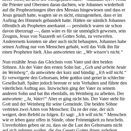
die Priester und Obersten daran dachten, wie Johannes wiederholt
auf die Prophezeiungen über den Messias hingewiesen und dass er
Jesus getauft hatte, wagten sie es nicht, einzugestehen, dass er im
Auftrag des Himmels gehandelt hatte. Hätten sie nämlich Johannes
öffentlich als Propheten anerkannt — persönlich waren sie schon
davon überzeugt —, dann wäre es für sie unmöglich gewesen, sein
Zeugnis, Jesus von Nazareth sei Gottes Sohn, zu verwerfen.
Andererseits konnten sie aber auch nicht behaupten, Johannes habe
seinen Auftrag nur von Menschen gehabt, weil das Volk ihn für
einen Propheten hielt. Also antworteten sie:
„Wir wissen‘s nicht.“
Nun erzählte Jesus das Gleichnis vom Vater und den beiden
Söhnen. Als der Vater den ersten Sohn bat:
„Geh und arbeite heute
im Weinberg“
, da antwortete der kurz und bündig:
„Ich will nicht.“
Er verweigerte den Gehorsam, lebte gottlos und geriet in schlechte
Gesellschaft. Später jedoch bereute er sein Verhalten und führte den
väterlichen Auftrag aus. Inzwischen ging der Vater zu seinem
anderen Sohn und bat ihn ebenfalls, im Weinberg zu arbeiten. Der
antwortete:
„Ja, Vater!“
Aber er ging nicht hin. Der Vater steht für
Gott und der Weinberg für seine Gemeinde. Die beiden Söhne
vertreten zwei Arten von Menschen: Da ist der eine, der sich
weigert, dem Befehl zu folgen. Er sagt:
„Ich will nicht.“
Menschen
wie er leben ganz offen in Sünde, ohne Frömmigkeit zu heucheln.
Unverhohlen geben sie zu, dass sie die Last des Gehorsams nicht
auf sich nehmen wollen, die das Gesetz Gottes ihnen auferlegt.