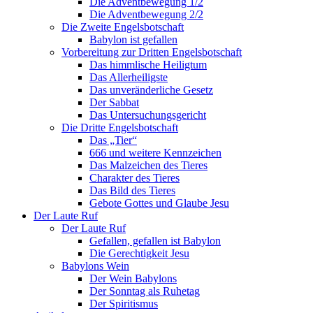
Die Adventbewegung 1/2
Die Adventbewegung 2/2
Die Zweite Engelsbotschaft
Babylon ist gefallen
Vorbereitung zur Dritten Engelsbotschaft
Das himmlische Heiligtum
Das Allerheiligste
Das unveränderliche Gesetz
Der Sabbat
Das Untersuchungsgericht
Die Dritte Engelsbotschaft
Das „Tier“
666 und weitere Kennzeichen
Das Malzeichen des Tieres
Charakter des Tieres
Das Bild des Tieres
Gebote Gottes und Glaube Jesu
Der Laute Ruf
Der Laute Ruf
Gefallen, gefallen ist Babylon
Die Gerechtigkeit Jesu
Babylons Wein
Der Wein Babylons
Der Sonntag als Ruhetag
Der Spiritismus