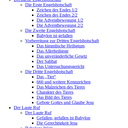
Die Erste Engelsbotschaft
Zeichen des Endes 1/2
Zeichen des Endes 2/2
Die Adventbewegung 1/2
Die Adventbewegung 2/2
Die Zweite Engelsbotschaft
Babylon ist gefallen
Vorbereitung zur Dritten Engelsbotschaft
Das himmlische Heiligtum
Das Allerheiligste
Das unveränderliche Gesetz
Der Sabbat
Das Untersuchungsgericht
Die Dritte Engelsbotschaft
Das „Tier“
666 und weitere Kennzeichen
Das Malzeichen des Tieres
Charakter des Tieres
Das Bild des Tieres
Gebote Gottes und Glaube Jesu
Der Laute Ruf
Der Laute Ruf
Gefallen, gefallen ist Babylon
Die Gerechtigkeit Jesu