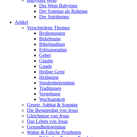
Babylons Wein
Der Wein Babylons
Der Sonntag als Ruhetag
Der Spiritismus
Artikel
Verschiedene Themen
Bedingungen
Bekehrung
Bibelstudium
Erlösungsplan
Gebet
Glaube
Gnade
Heilige Geist
Heiligung
Sündenbekenntnis
Traditionen
Vergebung
Wachsamkeit
Gesetz, Sabbat & Sonntag
Die Bergpredigt von Jesus
Gleichnisse von Jesus
Das Leben von Jesus
Gesundheitsseminar
Wahre & Falsche Propheten