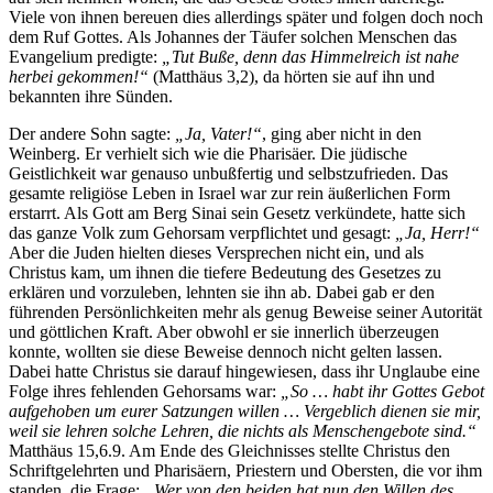
Viele von ihnen bereuen dies allerdings später und folgen doch noch
dem Ruf Gottes. Als Johannes der Täufer solchen Menschen das
Evangelium predigte:
„Tut Buße, denn das Himmelreich ist nahe
herbei gekommen!“
(Matthäus 3,2), da hörten sie auf ihn und
bekannten ihre Sünden.
Der andere Sohn sagte:
„Ja, Vater!“
, ging aber nicht in den
Weinberg. Er verhielt sich wie die Pharisäer. Die jüdische
Geistlichkeit war genauso unbußfertig und selbstzufrieden. Das
gesamte religiöse Leben in Israel war zur rein äußerlichen Form
erstarrt. Als Gott am Berg Sinai sein Gesetz verkündete, hatte sich
das ganze Volk zum Gehorsam verpflichtet und gesagt:
„Ja, Herr!“
Aber die Juden hielten dieses Versprechen nicht ein, und als
Christus kam, um ihnen die tiefere Bedeutung des Gesetzes zu
erklären und vorzuleben, lehnten sie ihn ab. Dabei gab er den
führenden Persönlichkeiten mehr als genug Beweise seiner Autorität
und göttlichen Kraft. Aber obwohl er sie innerlich überzeugen
konnte, wollten sie diese Beweise dennoch nicht gelten lassen.
Dabei hatte Christus sie darauf hingewiesen, dass ihr Unglaube eine
Folge ihres fehlenden Gehorsams war:
„So … habt ihr Gottes Gebot
aufgehoben um eurer Satzungen willen … Vergeblich dienen sie mir,
weil sie lehren solche Lehren, die nichts als Menschengebote sind.“
Matthäus 15,6.9. Am Ende des Gleichnisses stellte Christus den
Schriftgelehrten und Pharisäern, Priestern und Obersten, die vor ihm
standen, die Frage:
„Wer von den beiden hat nun den Willen des