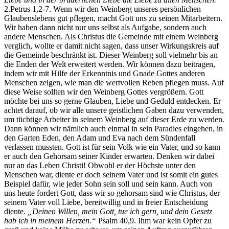
2.Petrus 1,2-7. Wenn wir den Weinberg unseres persönlichen
Glaubenslebens gut pflegen, macht Gott uns zu seinen Mitarbeitern.
Wir haben dann nicht nur uns selbst als Aufgabe, sondern auch
andere Menschen. Als Christus die Gemeinde mit einem Weinberg
verglich, wollte er damit nicht sagen, dass unser Wirkungskreis auf
die Gemeinde beschränkt ist. Dieser Weinberg soll vielmehr bis an
die Enden der Welt erweitert werden. Wir können dazu beitragen,
indem wir mit Hilfe der Erkenntnis und Gnade Gottes anderen
Menschen zeigen, wie man die wertvollen Reben pflegen muss. Auf
diese Weise sollten wir den Weinberg Gottes vergrößern. Gott
möchte bei uns so gerne Glauben, Liebe und Geduld entdecken. Er
achtet darauf, ob wir alle unsere geistlichen Gaben dazu verwenden,
um tüchtige Arbeiter in seinem Weinberg auf dieser Erde zu werden.
Dann können wir nämlich auch einmal in sein Paradies eingehen, in
den Garten Eden, den Adam und Eva nach dem Sündenfall
verlassen mussten. Gott ist für sein Volk wie ein Vater, und so kann
er auch den Gehorsam seiner Kinder erwarten. Denken wir dabei
nur an das Leben Christi! Obwohl er der Höchste unter den
Menschen war, diente er doch seinem Vater und ist somit ein gutes
Beispiel dafür, wie jeder Sohn sein soll und sein kann. Auch von
uns heute fordert Gott, dass wir so gehorsam sind wie Christus, der
seinem Vater voll Liebe, bereitwillig und in freier Entscheidung
diente.
„Deinen Willen, mein Gott, tue ich gern, und dein Gesetz
hab ich in meinem Herzen.“
Psalm 40,9. Ihm war kein Opfer zu