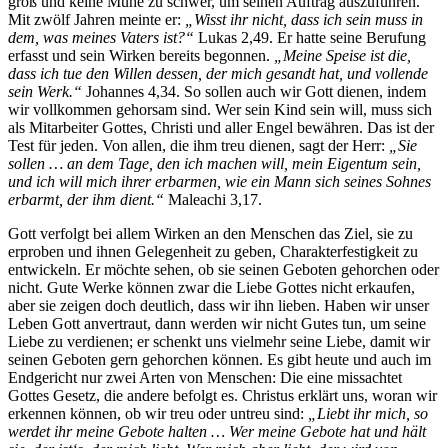
groß und keine Mühe zu schwer, um seinen Auftrag auszuführen.
Mit zwölf Jahren meinte er:
„Wisst ihr nicht, dass ich sein muss in
dem, was meines Vaters ist?“
Lukas 2,49. Er hatte seine Berufung
erfasst und sein Wirken bereits begonnen.
„Meine Speise ist die,
dass ich tue den Willen dessen, der mich gesandt hat, und vollende
sein Werk.“
Johannes 4,34. So sollen auch wir Gott dienen, indem
wir vollkommen gehorsam sind. Wer sein Kind sein will, muss sich
als Mitarbeiter Gottes, Christi und aller Engel bewähren. Das ist der
Test für jeden. Von allen, die ihm treu dienen, sagt der Herr:
„Sie
sollen … an dem Tage, den ich machen will, mein Eigentum sein,
und ich will mich ihrer erbarmen, wie ein Mann sich seines Sohnes
erbarmt, der ihm dient.“
Maleachi 3,17.
Gott verfolgt bei allem Wirken an den Menschen das Ziel, sie zu
erproben und ihnen Gelegenheit zu geben, Charakterfestigkeit zu
entwickeln. Er möchte sehen, ob sie seinen Geboten gehorchen oder
nicht. Gute Werke können zwar die Liebe Gottes nicht erkaufen,
aber sie zeigen doch deutlich, dass wir ihn lieben. Haben wir unser
Leben Gott anvertraut, dann werden wir nicht Gutes tun, um seine
Liebe zu verdienen; er schenkt uns vielmehr seine Liebe, damit wir
seinen Geboten gern gehorchen können. Es gibt heute und auch im
Endgericht nur zwei Arten von Menschen: Die eine missachtet
Gottes Gesetz, die andere befolgt es. Christus erklärt uns, woran wir
erkennen können, ob wir treu oder untreu sind:
„Liebt ihr mich, so
werdet ihr meine Gebote halten … Wer meine Gebote hat und hält