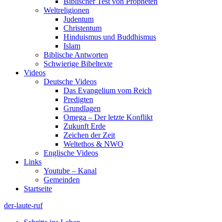
Biblischer Test von Propheten
Weltreligionen
Judentum
Christentum
Hinduismus und Buddhismus
Islam
Biblische Antworten
Schwierige Bibeltexte
Videos
Deutsche Videos
Das Evangelium vom Reich
Predigten
Grundlagen
Omega – Der letzte Konflikt
Zukunft Erde
Zeichen der Zeit
Weltethos & NWO
Englische Videos
Links
Youtube – Kanal
Gemeinden
Startseite
der-laute-ruf