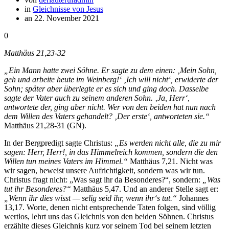
in
Gleichnisse von Jesus
an 22. November 2021
0
Matthäus 21,23-32
„Ein Mann hatte zwei Söhne. Er sagte zu dem einen: ‚Mein Sohn,
geh und arbeite heute im Weinberg!‘ ‚Ich will nicht‘, erwiderte der
Sohn; später aber überlegte er es sich und ging doch. Dasselbe
sagte der Vater auch zu seinem anderen Sohn. ‚Ja, Herr‘,
antwortete der, ging aber nicht. Wer von den beiden hat nun nach
dem Willen des Vaters gehandelt? ‚Der erste‘, antworteten sie.“
Matthäus 21,28-31 (GN).
In der Bergpredigt sagte Christus:
„Es werden nicht alle, die zu mir
sagen: Herr, Herr!, in das Himmelreich kommen, sondern die den
Willen tun meines Vaters im Himmel.“
Matthäus 7,21. Nicht was
wir sagen, beweist unsere Aufrichtigkeit, sondern was wir tun.
Christus fragt nicht: „Was sagt ihr da Besonderes?“, sondern:
„Was
tut ihr Besonderes?“
Matthäus 5,47. Und an anderer Stelle sagt er:
„Wenn ihr dies wisst — selig seid ihr, wenn ihr‘s tut.“
Johannes
13,17. Worte, denen nicht entsprechende Taten folgen, sind völlig
wertlos, lehrt uns das Gleichnis von den beiden Söhnen. Christus
erzählte dieses Gleichnis kurz vor seinem Tod bei seinem letzten