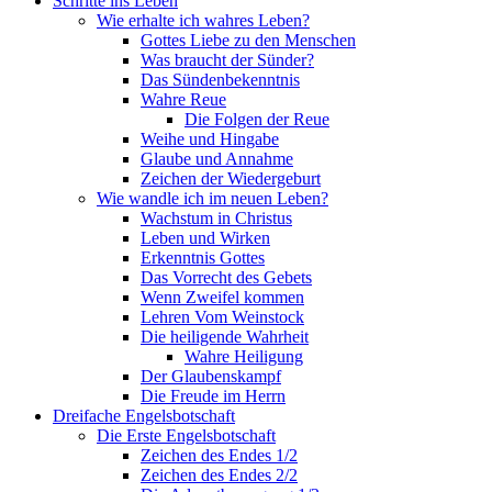
Schritte ins Leben
Wie erhalte ich wahres Leben?
Gottes Liebe zu den Menschen
Was braucht der Sünder?
Das Sündenbekenntnis
Wahre Reue
Die Folgen der Reue
Weihe und Hingabe
Glaube und Annahme
Zeichen der Wiedergeburt
Wie wandle ich im neuen Leben?
Wachstum in Christus
Leben und Wirken
Erkenntnis Gottes
Das Vorrecht des Gebets
Wenn Zweifel kommen
Lehren Vom Weinstock
Die heiligende Wahrheit
Wahre Heiligung
Der Glaubenskampf
Die Freude im Herrn
Dreifache Engelsbotschaft
Die Erste Engelsbotschaft
Zeichen des Endes 1/2
Zeichen des Endes 2/2