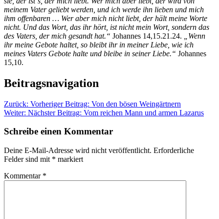
sie, der ist‘s, der mich liebt. Wer mich aber liebt, der wird von
meinem Vater geliebt werden, und ich werde ihn lieben und mich
ihm offenbaren … Wer aber mich nicht liebt, der hält meine Worte
nicht. Und das Wort, das ihr hört, ist nicht mein Wort, sondern das
des Vaters, der mich gesandt hat.“
Johannes 14,15.21.24.
„Wenn
ihr meine Gebote haltet, so bleibt ihr in meiner Liebe, wie ich
meines Vaters Gebote halte und bleibe in seiner Liebe.“
Johannes
15,10.
Beitragsnavigation
Zurück:
Vorheriger Beitrag:
Von den bösen Weingärtnern
Weiter:
Nächster Beitrag:
Vom reichen Mann und armen Lazarus
Schreibe einen Kommentar
Deine E-Mail-Adresse wird nicht veröffentlicht.
Erforderliche
Felder sind mit
*
markiert
Kommentar
*