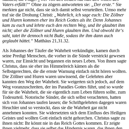
Vaters erfüllt?“
Ohne zu zögern antworteten sie:
„Der erste.“
Sie
merkten gar nicht, dass sie sich damit selbst verurteilten. Umso mehr
traf sie die Drohung Christi:
„Wahrlich, ich sage euch: Die Zöllner
und Huren kommen eher ins Reich Gottes als ihr. Denn Johannes
kam zu euch und lehrte euch den rechten Weg, und ihr glaubtet ihm
nicht; aber die Zöllner und Huren glaubten ihm. Und obwohl ihr‘s
saht, tatet ihr dennoch nicht Buße, sodass ihr ihm dann auch
geglaubt hättet.“
Matthäus 21,31.32.
Als Johannes der Täufer die Wahrheit verkündigte, kamen durch
seine Predigt Menschen, die vorher in die Sünde verstrickt gewesen
waren, zur Einsicht und begannen ein neues Leben. Von ihnen sagte
Christus, dass sie eher ins Himmelreich kämen als die
Selbstgerechten, die die ernste Warnung einfach nicht hören wollten.
Die Zöllner und Huren waren unwissend, die Gelehrten aber
kannten den Weg der Wahrheit. Sie weigerten sich jedoch, auf dem
Weg voranzuschreiten, der ins Paradies Gottes führt, und so wurde
für sie die Wahrheit, die sie eigentlich zum Leben führen sollte, zum
Todesurteil. Notorische Sünder, die sich selbst verachteten, hatten
sich von Johannes taufen lassen; die Schriftgelehrten dagegen waren
Heuchler und so verstockt, dass sie die Wahrheit gar nicht
annehmen konnten. Sie widersetzten sich dem Einfluss des Heiligen
Geistes und wollten Gott einfach nicht gehorchen. Christus sagte zu
ihnen nicht: Ihr könnt nie in das Reich Gottes kommen. Er zeigte
ihnen vielmehr, dass sie selbst das Hindernis waren, das ihnen den