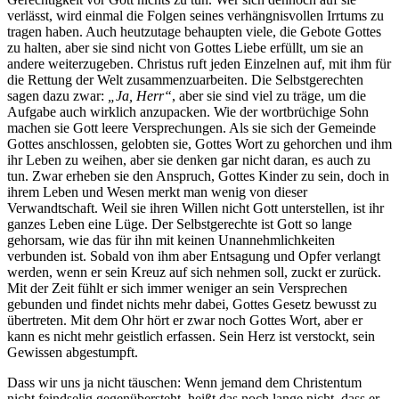
verlässt, wird einmal die Folgen seines verhängnisvollen Irrtums zu
tragen haben. Auch heutzutage behaupten viele, die Gebote Gottes
zu halten, aber sie sind nicht von Gottes Liebe erfüllt, um sie an
andere weiterzugeben. Christus ruft jeden Einzelnen auf, mit ihm für
die Rettung der Welt zusammenzuarbeiten. Die Selbstgerechten
sagen dazu zwar:
„Ja, Herr“
, aber sie sind viel zu träge, um die
Aufgabe auch wirklich anzupacken. Wie der wortbrüchige Sohn
machen sie Gott leere Versprechungen. Als sie sich der Gemeinde
Gottes anschlossen, gelobten sie, Gottes Wort zu gehorchen und ihm
ihr Leben zu weihen, aber sie denken gar nicht daran, es auch zu
tun. Zwar erheben sie den Anspruch, Gottes Kinder zu sein, doch in
ihrem Leben und Wesen merkt man wenig von dieser
Verwandtschaft. Weil sie ihren Willen nicht Gott unterstellen, ist ihr
ganzes Leben eine Lüge. Der Selbstgerechte ist Gott so lange
gehorsam, wie das für ihn mit keinen Unannehmlichkeiten
verbunden ist. Sobald von ihm aber Entsagung und Opfer verlangt
werden, wenn er sein Kreuz auf sich nehmen soll, zuckt er zurück.
Mit der Zeit fühlt er sich immer weniger an sein Versprechen
gebunden und findet nichts mehr dabei, Gottes Gesetz bewusst zu
übertreten. Mit dem Ohr hört er zwar noch Gottes Wort, aber er
kann es nicht mehr geistlich erfassen. Sein Herz ist verstockt, sein
Gewissen abgestumpft.
Dass wir uns ja nicht täuschen: Wenn jemand dem Christentum
nicht feindselig gegenübersteht, heißt das noch lange nicht, dass er