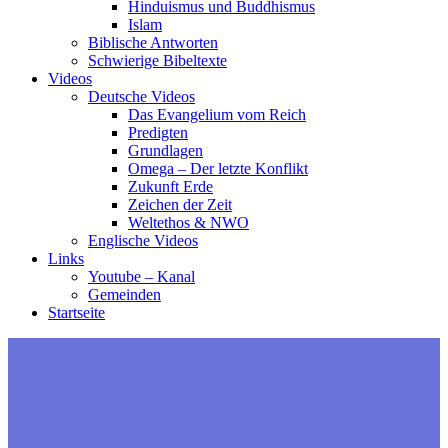
Hinduismus und Buddhismus
Islam
Biblische Antworten
Schwierige Bibeltexte
Videos
Deutsche Videos
Das Evangelium vom Reich
Predigten
Grundlagen
Omega – Der letzte Konflikt
Zukunft Erde
Zeichen der Zeit
Weltethos & NWO
Englische Videos
Links
Youtube – Kanal
Gemeinden
Startseite