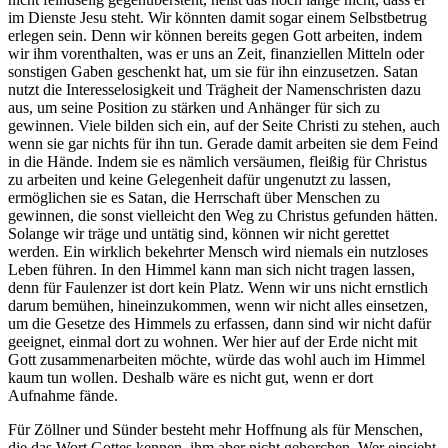
im Dienste Jesu steht. Wir könnten damit sogar einem Selbstbetrug
erlegen sein. Denn wir können bereits gegen Gott arbeiten, indem
wir ihm vorenthalten, was er uns an Zeit, finanziellen Mitteln oder
sonstigen Gaben geschenkt hat, um sie für ihn einzusetzen. Satan
nutzt die Interesselosigkeit und Trägheit der Namenschristen dazu
aus, um seine Position zu stärken und Anhänger für sich zu
gewinnen. Viele bilden sich ein, auf der Seite Christi zu stehen, auch
wenn sie gar nichts für ihn tun. Gerade damit arbeiten sie dem Feind
in die Hände. Indem sie es nämlich versäumen, fleißig für Christus
zu arbeiten und keine Gelegenheit dafür ungenutzt zu lassen,
ermöglichen sie es Satan, die Herrschaft über Menschen zu
gewinnen, die sonst vielleicht den Weg zu Christus gefunden hätten.
Solange wir träge und untätig sind, können wir nicht gerettet
werden. Ein wirklich bekehrter Mensch wird niemals ein nutzloses
Leben führen. In den Himmel kann man sich nicht tragen lassen,
denn für Faulenzer ist dort kein Platz. Wenn wir uns nicht ernstlich
darum bemühen, hineinzukommen, wenn wir nicht alles einsetzen,
um die Gesetze des Himmels zu erfassen, dann sind wir nicht dafür
geeignet, einmal dort zu wohnen. Wer hier auf der Erde nicht mit
Gott zusammenarbeiten möchte, würde das wohl auch im Himmel
kaum tun wollen. Deshalb wäre es nicht gut, wenn er dort
Aufnahme fände.
Für Zöllner und Sünder besteht mehr Hoffnung als für Menschen,
die das Wort Gottes kennen, ihm aber nicht gehorchen. Wer einsieht,