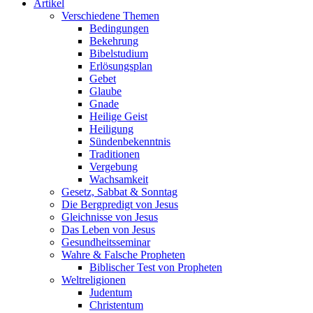
Artikel
Verschiedene Themen
Bedingungen
Bekehrung
Bibelstudium
Erlösungsplan
Gebet
Glaube
Gnade
Heilige Geist
Heiligung
Sündenbekenntnis
Traditionen
Vergebung
Wachsamkeit
Gesetz, Sabbat & Sonntag
Die Bergpredigt von Jesus
Gleichnisse von Jesus
Das Leben von Jesus
Gesundheitsseminar
Wahre & Falsche Propheten
Biblischer Test von Propheten
Weltreligionen
Judentum
Christentum