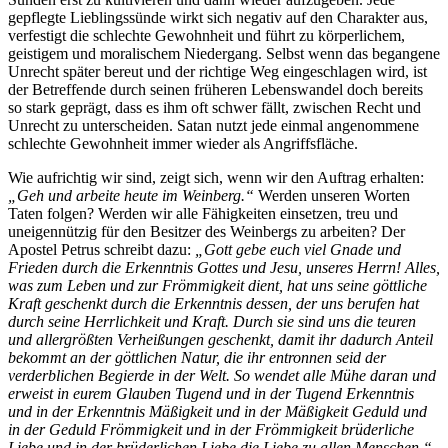
gepflegte Lieblingssünde wirkt sich negativ auf den Charakter aus,
verfestigt die schlechte Gewohnheit und führt zu körperlichem,
geistigem und moralischem Niedergang. Selbst wenn das begangene
Unrecht später bereut und der richtige Weg eingeschlagen wird, ist
der Betreffende durch seinen früheren Lebenswandel doch bereits
so stark geprägt, dass es ihm oft schwer fällt, zwischen Recht und
Unrecht zu unterscheiden. Satan nutzt jede einmal angenommene
schlechte Gewohnheit immer wieder als Angriffsfläche.
Wie aufrichtig wir sind, zeigt sich, wenn wir den Auftrag erhalten:
„Geh und arbeite heute im Weinberg.“
Werden unseren Worten
Taten folgen? Werden wir alle Fähigkeiten einsetzen, treu und
uneigennützig für den Besitzer des Weinbergs zu arbeiten? Der
Apostel Petrus schreibt dazu:
„Gott gebe euch viel Gnade und
Frieden durch die Erkenntnis Gottes und Jesu, unseres Herrn! Alles,
was zum Leben und zur Frömmigkeit dient, hat uns seine göttliche
Kraft geschenkt durch die Erkenntnis dessen, der uns berufen hat
durch seine Herrlichkeit und Kraft. Durch sie sind uns die teuren
und allergrößten Verheißungen geschenkt, damit ihr dadurch Anteil
bekommt an der göttlichen Natur, die ihr entronnen seid der
verderblichen Begierde in der Welt. So wendet alle Mühe daran und
erweist in eurem Glauben Tugend und in der Tugend Erkenntnis
und in der Erkenntnis Mäßigkeit und in der Mäßigkeit Geduld und
in der Geduld Frömmigkeit und in der Frömmigkeit brüderliche
Liebe und in der brüderlichen Liebe die Liebe zu allen Menschen.“