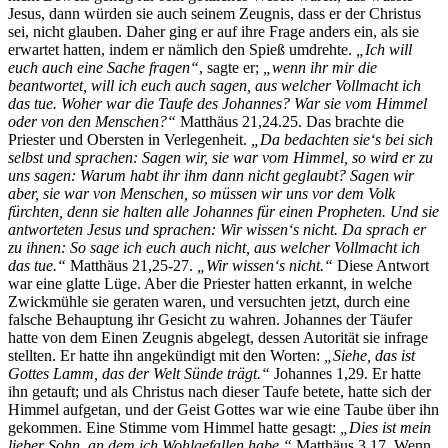
Jesus, dann würden sie auch seinem Zeugnis, dass er der Christus
sei, nicht glauben. Daher ging er auf ihre Frage anders ein, als sie
erwartet hatten, indem er nämlich den Spieß umdrehte.
„Ich will
euch auch eine Sache fragen“
, sagte er;
„wenn ihr mir die
beantwortet, will ich euch auch sagen, aus welcher Vollmacht ich
das tue. Woher war die Taufe des Johannes? War sie vom Himmel
oder von den Menschen?“
Matthäus 21,24.25. Das brachte die
Priester und Obersten in Verlegenheit.
„Da bedachten sie‘s bei sich
selbst und sprachen: Sagen wir, sie war vom Himmel, so wird er zu
uns sagen: Warum habt ihr ihm dann nicht geglaubt? Sagen wir
aber, sie war von Menschen, so müssen wir uns vor dem Volk
fürchten, denn sie halten alle Johannes für einen Propheten. Und sie
antworteten Jesus und sprachen: Wir wissen‘s nicht. Da sprach er
zu ihnen: So sage ich euch auch nicht, aus welcher Vollmacht ich
das tue.“
Matthäus 21,25-27.
„Wir wissen‘s nicht.“
Diese Antwort
war eine glatte Lüge. Aber die Priester hatten erkannt, in welche
Zwickmühle sie geraten waren, und versuchten jetzt, durch eine
falsche Behauptung ihr Gesicht zu wahren. Johannes der Täufer
hatte von dem Einen Zeugnis abgelegt, dessen Autorität sie infrage
stellten. Er hatte ihn angekündigt mit den Worten:
„Siehe, das ist
Gottes Lamm, das der Welt Sünde trägt.“
Johannes 1,29. Er hatte
ihn getauft; und als Christus nach dieser Taufe betete, hatte sich der
Himmel aufgetan, und der Geist Gottes war wie eine Taube über ihn
gekommen. Eine Stimme vom Himmel hatte gesagt:
„Dies ist mein
lieber Sohn, an dem ich Wohlgefallen habe.“
Matthäus 3,17. Wenn