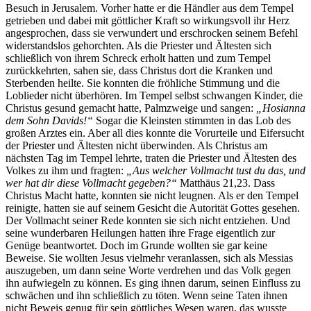
Besuch in Jerusalem. Vorher hatte er die Händler aus dem Tempel
getrieben und dabei mit göttlicher Kraft so wirkungsvoll ihr Herz
angesprochen, dass sie verwundert und erschrocken seinem Befehl
widerstandslos gehorchten. Als die Priester und Ältesten sich
schließlich von ihrem Schreck erholt hatten und zum Tempel
zurückkehrten, sahen sie, dass Christus dort die Kranken und
Sterbenden heilte. Sie konnten die fröhliche Stimmung und die
Loblieder nicht überhören. Im Tempel selbst schwangen Kinder, die
Christus gesund gemacht hatte, Palmzweige und sangen:
„Hosianna
dem Sohn Davids!“
Sogar die Kleinsten stimmten in das Lob des
großen Arztes ein. Aber all dies konnte die Vorurteile und Eifersucht
der Priester und Ältesten nicht überwinden. Als Christus am
nächsten Tag im Tempel lehrte, traten die Priester und Ältesten des
Volkes zu ihm und fragten:
„Aus welcher Vollmacht tust du das, und
wer hat dir diese Vollmacht gegeben?“
Matthäus 21,23. Dass
Christus Macht hatte, konnten sie nicht leugnen. Als er den Tempel
reinigte, hatten sie auf seinem Gesicht die Autorität Gottes gesehen.
Der Vollmacht seiner Rede konnten sie sich nicht entziehen. Und
seine wunderbaren Heilungen hatten ihre Frage eigentlich zur
Genüge beantwortet. Doch im Grunde wollten sie gar keine
Beweise. Sie wollten Jesus vielmehr veranlassen, sich als Messias
auszugeben, um dann seine Worte verdrehen und das Volk gegen
ihn aufwiegeln zu können. Es ging ihnen darum, seinen Einfluss zu
schwächen und ihn schließlich zu töten. Wenn seine Taten ihnen
nicht Beweis genug für sein göttliches Wesen waren, das wusste