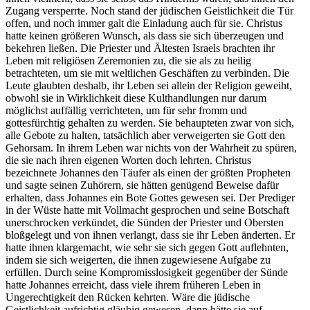
Zugang versperrte. Noch stand der jüdischen Geistlichkeit die Tür
offen, und noch immer galt die Einladung auch für sie. Christus
hatte keinen größeren Wunsch, als dass sie sich überzeugen und
bekehren ließen. Die Priester und Ältesten Israels brachten ihr
Leben mit religiösen Zeremonien zu, die sie als zu heilig
betrachteten, um sie mit weltlichen Geschäften zu verbinden. Die
Leute glaubten deshalb, ihr Leben sei allein der Religion geweiht,
obwohl sie in Wirklichkeit diese Kulthandlungen nur darum
möglichst auffällig verrichteten, um für sehr fromm und
gottesfürchtig gehalten zu werden. Sie behaupteten zwar von sich,
alle Gebote zu halten, tatsächlich aber verweigerten sie Gott den
Gehorsam. In ihrem Leben war nichts von der Wahrheit zu spüren,
die sie nach ihren eigenen Worten doch lehrten. Christus
bezeichnete Johannes den Täufer als einen der größten Propheten
und sagte seinen Zuhörern, sie hätten genügend Beweise dafür
erhalten, dass Johannes ein Bote Gottes gewesen sei. Der Prediger
in der Wüste hatte mit Vollmacht gesprochen und seine Botschaft
unerschrocken verkündet, die Sünden der Priester und Obersten
bloßgelegt und von ihnen verlangt, dass sie ihr Leben änderten. Er
hatte ihnen klargemacht, wie sehr sie sich gegen Gott auflehnten,
indem sie sich weigerten, die ihnen zugewiesene Aufgabe zu
erfüllen. Durch seine Kompromisslosigkeit gegenüber der Sünde
hatte Johannes erreicht, dass viele ihrem früheren Leben in
Ungerechtigkeit den Rücken kehrten. Wäre die jüdische
Geistlichkeit aufrichtig gläubig gewesen, dann hätte sie auf