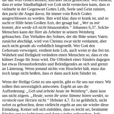
dass er seine Sündhaftigkeit vor Gott nicht verstecken kann, dass er
vielmehr in der Gegenwart Gottes Leib, Seele und Geist ruiniert,
den packt die Angst davor, für immer vom Reich Gottes
ausgeschlossen zu werden. Ihm wird klar, dass er krank ist, und so
sucht er Hilfe beim Großen Arzt, der gesagt hat:
„Wer zu mir
kommt, den werde ich nicht hinausstoßen.“
Johannes 6,37. Solche
Menschen kann der Herr als Arbeiter in seinem Weinberg
gebrauchen. Das Verhalten des Sohnes, der die Bitte seines Vaters
zunächst abschlägt, wird von Christus zwar nicht verdammt, aber
auch nicht gerade als vorbildlich hingestellt. Wer Gott den
Gehorsam verweigert, verdient kein Lob, auch wenn er das frei tut.
Wahrheit und Heiligkeit verändern einen Menschen so, dass er ein
kühner Zeuge für Jesus wird. Die Offenheit eines Sünders dagegen
hat etwas Herausforderndes und Beleidigendes an sich und grenzt
an Lästerung. Wenn jemand nichts von Heuchelei hält, muss das
noch lange nicht heißen, dass er dann auch kein Sünder ist.
Wenn der Heilige Geist zu uns spricht, gibt es für uns nur eines: Wir
sollten ihm unverzüglich antworten. Ergeht an uns die
Aufforderung:
„Geh und arbeite heute im Weinberg“
, dann lasst
uns nicht zögern.
„Heute, wenn ihr seine Stimme hören werdet, so
verstockt eure Herzen nicht.“
Hebräer 4,7. Es ist gefährlich, nicht
sofort zu gehorchen, denn vielleicht ergeht an uns nie wieder diese
Einladung. Keiner soll sich einbilden, dass es leicht sei, bestimmte
Sünden erst zu kultivieren und dann wieder aufzugeben. Jede