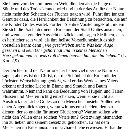
Sie ihnen von der kommenden Welt, die niemals die Plage der
Sünde und des Todes kennen wird und in der das Antlitz der Natur
nicht mehr den Schatten des Fluches tragen wird. Führt ihre jungen
Gemüter dazu, die Herrlichkeit der Belohnung zu betrachten, die auf
die Kinder Gottes wartet. Fördern Sie ihre Vorstellungskraft, indem
Sie sich die Pracht der neuen Erde und der Stadt Gottes ausmalen;
und wenn sie von der Aussicht entzückt sind, sagen Sie ihnen, dass
es herrlicher sein wird, als ihre hellste Vorstellungskraft es sich
vorstellen kann; denn
„wie geschrieben steht: Was kein Auge
gesehen und kein Ohr gehört hat und in keines Menschen
Herz gekommen ist, was Gott denen bereitet hat, die ihn lieben.“
(1.
Kor. 2,9)
Der Dichter und der Naturforscher haben viel über die Natur zu
sagen; aber es ist der Christ, der die Schönheit der Erde mit der
höchsten Wertschätzung genießt, weil er das Werk seines Vaters
erkennt und seine Liebe in Blume und Strauch und Baum
wahrnimmt. Niemand kann die Bedeutung von Hügeln und Tälern,
Flüssen und Meeren richtig einschätzen, wenn er sie nicht als
Ausdruck der Liebe Gottes zu den Menschen ansieht. Sollten wir
einen Augenblick zögern, wenn wir uns entscheiden, dem zu
dienen, der so gnädig für unser Glück sorgt? Warum sollten wir
nicht den Willen eines solchen Vaters tun? Gott zwingt niemanden,
ihn zu lieben und seinem Gesetz zu gehorchen. Er hat dem
Menschen im Erlösungsplan unsagbare Liebe erwiesen. Er hat die