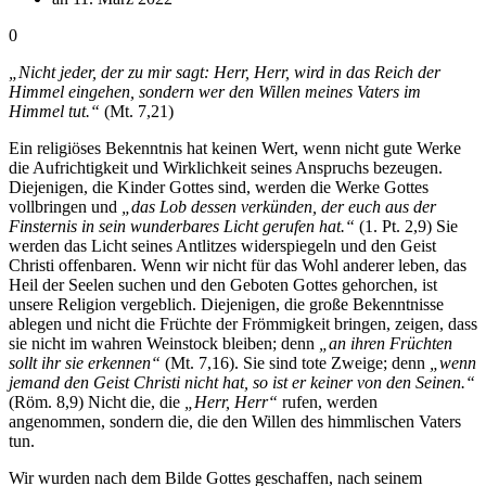
0
„Nicht jeder, der zu mir sagt: Herr, Herr, wird in das Reich der
Himmel eingehen, sondern wer den Willen meines Vaters im
Himmel tut.“
(Mt. 7,21)
Ein religiöses Bekenntnis hat keinen Wert, wenn nicht gute Werke
die Aufrichtigkeit und Wirklichkeit seines Anspruchs bezeugen.
Diejenigen, die Kinder Gottes sind, werden die Werke Gottes
vollbringen und
„das Lob dessen verkünden, der euch aus der
Finsternis in sein wunderbares Licht gerufen hat.“
(1. Pt. 2,9) Sie
werden das Licht seines Antlitzes widerspiegeln und den Geist
Christi offenbaren. Wenn wir nicht für das Wohl anderer leben, das
Heil der Seelen suchen und den Geboten Gottes gehorchen, ist
unsere Religion vergeblich. Diejenigen, die große Bekenntnisse
ablegen und nicht die Früchte der Frömmigkeit bringen, zeigen, dass
sie nicht im wahren Weinstock bleiben; denn
„an ihren Früchten
sollt ihr sie erkennen“
(Mt. 7,16). Sie sind tote Zweige; denn
„wenn
jemand den Geist Christi nicht hat, so ist er keiner von den Seinen.“
(Röm. 8,9) Nicht die, die
„Herr, Herr“
rufen, werden
angenommen, sondern die, die den Willen des himmlischen Vaters
tun.
Wir wurden nach dem Bilde Gottes geschaffen, nach seinem