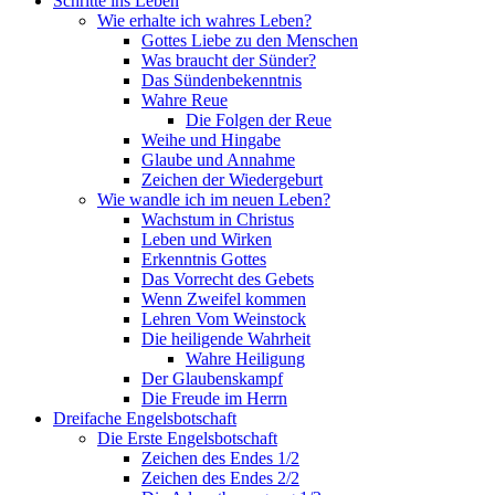
Schritte ins Leben
Wie erhalte ich wahres Leben?
Gottes Liebe zu den Menschen
Was braucht der Sünder?
Das Sündenbekenntnis
Wahre Reue
Die Folgen der Reue
Weihe und Hingabe
Glaube und Annahme
Zeichen der Wiedergeburt
Wie wandle ich im neuen Leben?
Wachstum in Christus
Leben und Wirken
Erkenntnis Gottes
Das Vorrecht des Gebets
Wenn Zweifel kommen
Lehren Vom Weinstock
Die heiligende Wahrheit
Wahre Heiligung
Der Glaubenskampf
Die Freude im Herrn
Dreifache Engelsbotschaft
Die Erste Engelsbotschaft
Zeichen des Endes 1/2
Zeichen des Endes 2/2