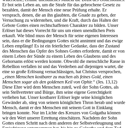
Er bot sein Leben an, um die Strafe für das gebrochene Gesetz zu
bezahlen, damit der Mensch eine neue Prüfung erhalte. Er
versprach, denen, die an ihn glaubten, die Gnade zu geben, der
Versuchung zu widerstehen, und die Kraft, durch das Halten der
Gebote Gottes einen rechtschaffenen Charakter zu bilden. Unser
Erlöser hat dieses Vorrecht für uns um einen unendlichen Preis
erkauft. Wie blind muss der Mensch für seine eigenen Interessen
sein, dass er die Bedingungen Gottes nicht annimmt und das ewige
Leben empfängt! Es ist ein feierlicher Gedanke, dass der Zustand
des Menschen das Opfer des Sohnes Gottes erforderte, damit er von
einem Leben der Sünde zu einem Leben des Glaubens und des
Gehorsams erlöst werden konnte. Obwohl die menschliche Rasse in
Rebellion verfallen ist und das Verderben auf diejenigen wartet, die
eine so große Erlösung vernachlässigen, hat Christus versprochen,
„einen Menschen kostbarer zu machen als feines Gold, einen
Menschen sogar als den goldenen Keil von Ophir.“
(Jes. 13,12)
Diese Ehre wird dem Menschen zuteil, weil der Sohn Gottes, als
sein Stellvertreter und Bürge, ihm seine eigene Gerechtigkeit
verliehen hat. Unser kostbarer Erlöser legte seine königlichen
Gewänder ab, stieg von seinem königlichen Thron herab und wurde
Mensch, damit er den Menschen mit seinem Gott in Einklang
bringen konnte. Nur im Lichte des Kreuzes von Golgatha können
wir den Wert unserer Errettung einschätzen. Nachdem der Sohn
Gottes einen Schritt nach dem anderen der Selbstverleugnung und