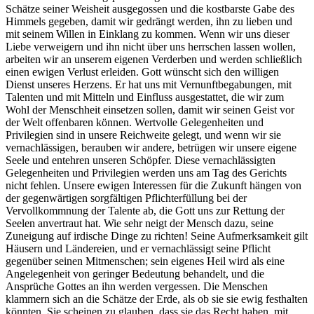
Schätze seiner Weisheit ausgegossen und die kostbarste Gabe des
Himmels gegeben, damit wir gedrängt werden, ihn zu lieben und
mit seinem Willen in Einklang zu kommen. Wenn wir uns dieser
Liebe verweigern und ihn nicht über uns herrschen lassen wollen,
arbeiten wir an unserem eigenen Verderben und werden schließlich
einen ewigen Verlust erleiden. Gott wünscht sich den willigen
Dienst unseres Herzens. Er hat uns mit Vernunftbegabungen, mit
Talenten und mit Mitteln und Einfluss ausgestattet, die wir zum
Wohl der Menschheit einsetzen sollen, damit wir seinen Geist vor
der Welt offenbaren können. Wertvolle Gelegenheiten und
Privilegien sind in unsere Reichweite gelegt, und wenn wir sie
vernachlässigen, berauben wir andere, betrügen wir unsere eigene
Seele und entehren unseren Schöpfer. Diese vernachlässigten
Gelegenheiten und Privilegien werden uns am Tag des Gerichts
nicht fehlen. Unsere ewigen Interessen für die Zukunft hängen von
der gegenwärtigen sorgfältigen Pflichterfüllung bei der
Vervollkommnung der Talente ab, die Gott uns zur Rettung der
Seelen anvertraut hat. Wie sehr neigt der Mensch dazu, seine
Zuneigung auf irdische Dinge zu richten! Seine Aufmerksamkeit gilt
Häusern und Ländereien, und er vernachlässigt seine Pflicht
gegenüber seinen Mitmenschen; sein eigenes Heil wird als eine
Angelegenheit von geringer Bedeutung behandelt, und die
Ansprüche Gottes an ihn werden vergessen. Die Menschen
klammern sich an die Schätze der Erde, als ob sie sie ewig festhalten
könnten. Sie scheinen zu glauben, dass sie das Recht haben, mit