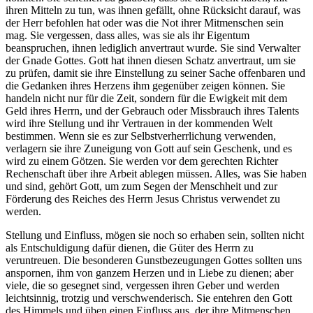
ihren Mitteln zu tun, was ihnen gefällt, ohne Rücksicht darauf, was
der Herr befohlen hat oder was die Not ihrer Mitmenschen sein
mag. Sie vergessen, dass alles, was sie als ihr Eigentum
beanspruchen, ihnen lediglich anvertraut wurde. Sie sind Verwalter
der Gnade Gottes. Gott hat ihnen diesen Schatz anvertraut, um sie
zu prüfen, damit sie ihre Einstellung zu seiner Sache offenbaren und
die Gedanken ihres Herzens ihm gegenüber zeigen können. Sie
handeln nicht nur für die Zeit, sondern für die Ewigkeit mit dem
Geld ihres Herrn, und der Gebrauch oder Missbrauch ihres Talents
wird ihre Stellung und ihr Vertrauen in der kommenden Welt
bestimmen. Wenn sie es zur Selbstverherrlichung verwenden,
verlagern sie ihre Zuneigung von Gott auf sein Geschenk, und es
wird zu einem Götzen. Sie werden vor dem gerechten Richter
Rechenschaft über ihre Arbeit ablegen müssen. Alles, was Sie haben
und sind, gehört Gott, um zum Segen der Menschheit und zur
Förderung des Reiches des Herrn Jesus Christus verwendet zu
werden.
Stellung und Einfluss, mögen sie noch so erhaben sein, sollten nicht
als Entschuldigung dafür dienen, die Güter des Herrn zu
veruntreuen. Die besonderen Gunstbezeugungen Gottes sollten uns
anspornen, ihm von ganzem Herzen und in Liebe zu dienen; aber
viele, die so gesegnet sind, vergessen ihren Geber und werden
leichtsinnig, trotzig und verschwenderisch. Sie entehren den Gott
des Himmels und üben einen Einfluss aus, der ihre Mitmenschen