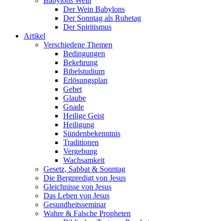
Babylons Wein
Der Wein Babylons
Der Sonntag als Ruhetag
Der Spiritismus
Artikel
Verschiedene Themen
Bedingungen
Bekehrung
Bibelstudium
Erlösungsplan
Gebet
Glaube
Gnade
Heilige Geist
Heiligung
Sündenbekenntnis
Traditionen
Vergebung
Wachsamkeit
Gesetz, Sabbat & Sonntag
Die Bergpredigt von Jesus
Gleichnisse von Jesus
Das Leben von Jesus
Gesundheitsseminar
Wahre & Falsche Propheten