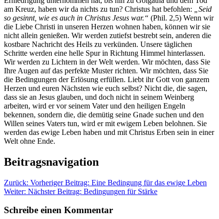
Erniedrigung unternommen hat, bis hin zu Golgatha und dem Tod
am Kreuz, haben wir da nichts zu tun? Christus hat befohlen:
„Seid
so gesinnt, wie es auch in Christus Jesus war.“
(Phil. 2,5) Wenn wir
die Liebe Christi in unseren Herzen wohnen haben, können wir sie
nicht allein genießen. Wir werden zutiefst bestrebt sein, anderen die
kostbare Nachricht des Heils zu verkünden. Unsere täglichen
Schritte werden eine helle Spur in Richtung Himmel hinterlassen.
Wir werden zu Lichtern in der Welt werden. Wir möchten, dass Sie
Ihre Augen auf das perfekte Muster richten. Wir möchten, dass Sie
die Bedingungen der Erlösung erfüllen. Liebt ihr Gott von ganzem
Herzen und euren Nächsten wie euch selbst? Nicht die, die sagen,
dass sie an Jesus glauben, und doch nicht in seinem Weinberg
arbeiten, wird er vor seinem Vater und den heiligen Engeln
bekennen, sondern die, die demütig seine Gnade suchen und den
Willen seines Vaters tun, wird er mit ewigem Leben belohnen. Sie
werden das ewige Leben haben und mit Christus Erben sein in einer
Welt ohne Ende.
Beitragsnavigation
Zurück:
Vorheriger Beitrag:
Eine Bedingung für das ewige Leben
Weiter:
Nächster Beitrag:
Bedingungen für Stärke
Schreibe einen Kommentar