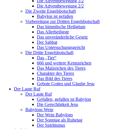
Die Adventbewegung 1/2
Die Adventbewegung 2/2
Die Zweite Engelsbotschaft
Babylon ist gefallen
Vorbereitung zur Dritten Engelsbotschaft
Das himmlische Heiligtum
Das Allerheiligste
Das unveränderliche Gesetz
Der Sabbat
Das Untersuchungsgericht
Die Dritte Engelsbotschaft
Das „Tier“
666 und weitere Kennzeichen
Das Malzeichen des Tieres
Charakter des Tieres
Das Bild des Tieres
Gebote Gottes und Glaube Jesu
Der Laute Ruf
Der Laute Ruf
Gefallen, gefallen ist Babylon
Die Gerechtigkeit Jesu
Babylons Wein
Der Wein Babylons
Der Sonntag als Ruhetag
Der Spiritismus