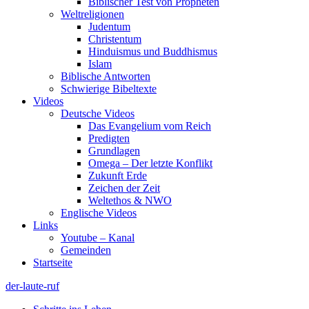
Biblischer Test von Propheten
Weltreligionen
Judentum
Christentum
Hinduismus und Buddhismus
Islam
Biblische Antworten
Schwierige Bibeltexte
Videos
Deutsche Videos
Das Evangelium vom Reich
Predigten
Grundlagen
Omega – Der letzte Konflikt
Zukunft Erde
Zeichen der Zeit
Weltethos & NWO
Englische Videos
Links
Youtube – Kanal
Gemeinden
Startseite
der-laute-ruf