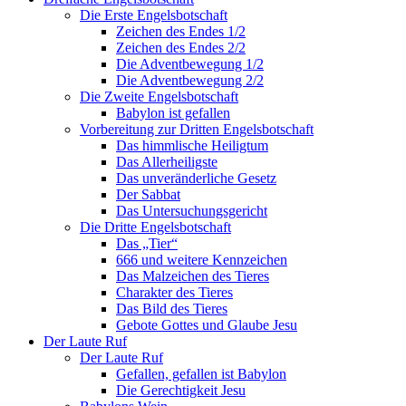
Die Erste Engelsbotschaft
Zeichen des Endes 1/2
Zeichen des Endes 2/2
Die Adventbewegung 1/2
Die Adventbewegung 2/2
Die Zweite Engelsbotschaft
Babylon ist gefallen
Vorbereitung zur Dritten Engelsbotschaft
Das himmlische Heiligtum
Das Allerheiligste
Das unveränderliche Gesetz
Der Sabbat
Das Untersuchungsgericht
Die Dritte Engelsbotschaft
Das „Tier“
666 und weitere Kennzeichen
Das Malzeichen des Tieres
Charakter des Tieres
Das Bild des Tieres
Gebote Gottes und Glaube Jesu
Der Laute Ruf
Der Laute Ruf
Gefallen, gefallen ist Babylon
Die Gerechtigkeit Jesu