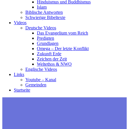
Hinduismus und Buddhismus
Islam
Biblische Antworten
Schwierige Bibeltexte
Videos
Deutsche Videos
Das Evangelium vom Reich
Predigten
Grundlagen
Omega – Der letzte Konflikt
Zukunft Erde
Zeichen der Zeit
Weltethos & NWO
Englische Videos
Links
Youtube – Kanal
Gemeinden
Startseite