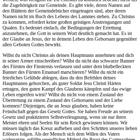
die Zugehörigkeit zur Gemeinde. Es gibt viele, deren Namen auf
den Blättern der Gemeindebücher eingetragen sind, aber deren
Namen nicht im Buch des Lebens des Lammes stehen. Zu Christus
zu kommen, erfordert keine großen geistigen Anstrengungen und
Qualen. Es bedeutet einfach, die Bedingungen der Errettung
anzunehmen, die Gott in seinem Wort deutlich gemacht hat. Es ist
der Glaube an Jesus, der in deinem Leben den Gehorsam gegenüber
allen Geboten Gottes bewirkt.
Willst du nicht Christus als deinen Hauptmann annehmen und dich
in seiner Armee einschreiben? Willst du nicht das schwarze Banner
des Fürsten der Finsternis verlassen und unter dem blutbefleckten
Banner des Fürsten Emanuel marschieren? Willst du nicht ein
feierliches Gelübde ablegen, dass du den Befehlen deines
Hauptmanns gehorchen, als guter Soldat Jesu Christi Härten
ertragen, den guten Kampf des Glaubens kämpfen und das ewige
Leben ergreifen wirst? Willst du nicht von einem Zustand der
Übertretung zu einem Zustand des Gehorsams und der Liebe
kommen? Diejenigen, die an Jesus glauben, haben keine
Feindschaft gegen das Gesetz Gottes. Sie haben Freude an seinem
Gesetz und praktizieren Selbstverleugnung, wenn sie nur ihren
Meister ehren und Seelen für sein Reich gewinnen können. Wir
müssen täglich das Kreuz aufheben und den Schritten unseres lieben
Erlösers folgen. Als der Mensch sich dem Willen des Vaters
widersetzte, erfüllte unendliches Mitleid die Brust des Gottessohnes.