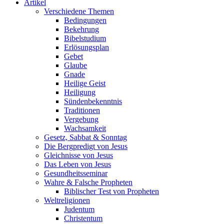
Artikel
Verschiedene Themen
Bedingungen
Bekehrung
Bibelstudium
Erlösungsplan
Gebet
Glaube
Gnade
Heilige Geist
Heiligung
Sündenbekenntnis
Traditionen
Vergebung
Wachsamkeit
Gesetz, Sabbat & Sonntag
Die Bergpredigt von Jesus
Gleichnisse von Jesus
Das Leben von Jesus
Gesundheitsseminar
Wahre & Falsche Propheten
Biblischer Test von Propheten
Weltreligionen
Judentum
Christentum