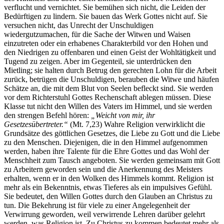
verflucht und vernichtet. Sie bemühen sich nicht, die Leiden der
Bedürftigen zu lindern. Sie bauen das Werk Gottes nicht auf. Sie
versuchen nicht, das Unrecht der Unschuldigen
wiedergutzumachen, für die Sache der Witwen und Waisen
einzutreten oder ein erhabenes Charakterbild vor den Hohen und
den Niedrigen zu offenbaren und einen Geist der Wohltätigkeit und
Tugend zu zeigen. Aber im Gegenteil, sie unterdrücken den
Mietling; sie halten durch Betrug den gerechten Lohn für die Arbeit
zurück, betrügen die Unschuldigen, berauben die Witwe und häufen
Schätze an, die mit dem Blut von Seelen befleckt sind. Sie werden
vor dem Richterstuhl Gottes Rechenschaft ablegen müssen. Diese
Klasse tut nicht den Willen des Vaters im Himmel, und sie werden
den strengen Befehl hören:
„Weicht von mir, ihr
Gesetzesübertreter.“
(Mt. 7,23) Wahre Religion verwirklicht die
Grundsätze des göttlichen Gesetzes, die Liebe zu Gott und die Liebe
zu den Menschen. Diejenigen, die in den Himmel aufgenommen
werden, haben ihre Talente für die Ehre Gottes und das Wohl der
Menschheit zum Tausch angeboten. Sie werden gemeinsam mit Gott
zu Arbeitern geworden sein und die Anerkennung des Meisters
erhalten, wenn er in den Wolken des Himmels kommt. Religion ist
mehr als ein Bekenntnis, etwas Tieferes als ein impulsives Gefühl.
Sie bedeutet, den Willen Gottes durch den Glauben an Christus zu
tun. Die Bekehrung ist für viele zu einer Angelegenheit der
Verwirrung geworden, weil verwirrende Lehren darüber gelehrt
werden, was Religion ist. Zu Christus zu kommen bedeutet mehr als