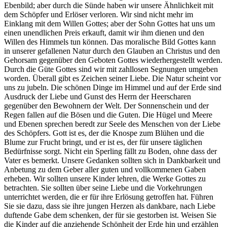
Ebenbild; aber durch die Sünde haben wir unsere Ähnlichkeit mit
dem Schöpfer und Erlöser verloren. Wir sind nicht mehr im
Einklang mit dem Willen Gottes; aber der Sohn Gottes hat uns um
einen unendlichen Preis erkauft, damit wir ihm dienen und den
Willen des Himmels tun können. Das moralische Bild Gottes kann
in unserer gefallenen Natur durch den Glauben an Christus und den
Gehorsam gegenüber den Geboten Gottes wiederhergestellt werden.
Durch die Güte Gottes sind wir mit zahllosen Segnungen umgeben
worden. Überall gibt es Zeichen seiner Liebe. Die Natur scheint vor
uns zu jubeln. Die schönen Dinge im Himmel und auf der Erde sind
Ausdruck der Liebe und Gunst des Herrn der Heerscharen
gegenüber den Bewohnern der Welt. Der Sonnenschein und der
Regen fallen auf die Bösen und die Guten. Die Hügel und Meere
und Ebenen sprechen beredt zur Seele des Menschen von der Liebe
des Schöpfers. Gott ist es, der die Knospe zum Blühen und die
Blume zur Frucht bringt, und er ist es, der für unsere täglichen
Bedürfnisse sorgt. Nicht ein Sperling fällt zu Boden, ohne dass der
Vater es bemerkt. Unsere Gedanken sollten sich in Dankbarkeit und
Anbetung zu dem Geber aller guten und vollkommenen Gaben
erheben. Wir sollten unsere Kinder lehren, die Werke Gottes zu
betrachten. Sie sollten über seine Liebe und die Vorkehrungen
unterrichtet werden, die er für ihre Erlösung getroffen hat. Führen
Sie sie dazu, dass sie ihre jungen Herzen als dankbare, nach Liebe
duftende Gabe dem schenken, der für sie gestorben ist. Weisen Sie
die Kinder auf die anziehende Schönheit der Erde hin und erzählen