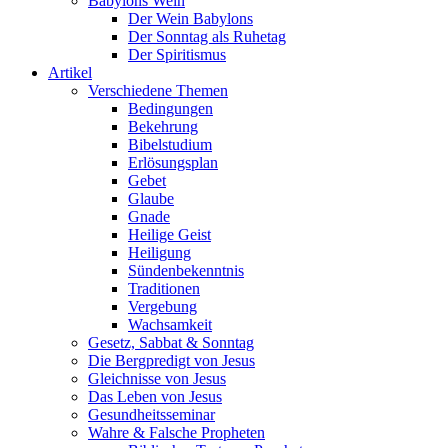
Babylons Wein
Der Wein Babylons
Der Sonntag als Ruhetag
Der Spiritismus
Artikel
Verschiedene Themen
Bedingungen
Bekehrung
Bibelstudium
Erlösungsplan
Gebet
Glaube
Gnade
Heilige Geist
Heiligung
Sündenbekenntnis
Traditionen
Vergebung
Wachsamkeit
Gesetz, Sabbat & Sonntag
Die Bergpredigt von Jesus
Gleichnisse von Jesus
Das Leben von Jesus
Gesundheitsseminar
Wahre & Falsche Propheten