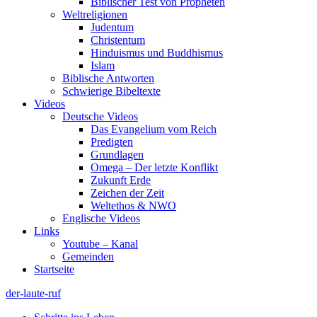
Biblischer Test von Propheten
Weltreligionen
Judentum
Christentum
Hinduismus und Buddhismus
Islam
Biblische Antworten
Schwierige Bibeltexte
Videos
Deutsche Videos
Das Evangelium vom Reich
Predigten
Grundlagen
Omega – Der letzte Konflikt
Zukunft Erde
Zeichen der Zeit
Weltethos & NWO
Englische Videos
Links
Youtube – Kanal
Gemeinden
Startseite
der-laute-ruf