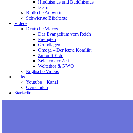
Hinduismus und Buddhismus
Islam
Biblische Antworten
Schwierige Bibeltexte
Videos
Deutsche Videos
Das Evangelium vom Reich
Predigten
Grundlagen
Omega – Der letzte Konflikt
Zukunft Erde
Zeichen der Zeit
Weltethos & NWO
Englische Videos
Links
Youtube – Kanal
Gemeinden
Startseite