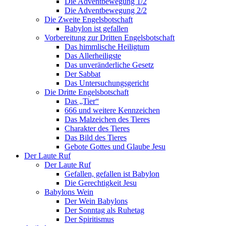
Die Adventbewegung 1/2
Die Adventbewegung 2/2
Die Zweite Engelsbotschaft
Babylon ist gefallen
Vorbereitung zur Dritten Engelsbotschaft
Das himmlische Heiligtum
Das Allerheiligste
Das unveränderliche Gesetz
Der Sabbat
Das Untersuchungsgericht
Die Dritte Engelsbotschaft
Das „Tier“
666 und weitere Kennzeichen
Das Malzeichen des Tieres
Charakter des Tieres
Das Bild des Tieres
Gebote Gottes und Glaube Jesu
Der Laute Ruf
Der Laute Ruf
Gefallen, gefallen ist Babylon
Die Gerechtigkeit Jesu
Babylons Wein
Der Wein Babylons
Der Sonntag als Ruhetag
Der Spiritismus