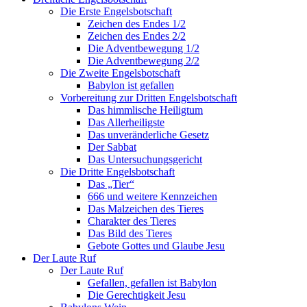
Die Erste Engelsbotschaft
Zeichen des Endes 1/2
Zeichen des Endes 2/2
Die Adventbewegung 1/2
Die Adventbewegung 2/2
Die Zweite Engelsbotschaft
Babylon ist gefallen
Vorbereitung zur Dritten Engelsbotschaft
Das himmlische Heiligtum
Das Allerheiligste
Das unveränderliche Gesetz
Der Sabbat
Das Untersuchungsgericht
Die Dritte Engelsbotschaft
Das „Tier“
666 und weitere Kennzeichen
Das Malzeichen des Tieres
Charakter des Tieres
Das Bild des Tieres
Gebote Gottes und Glaube Jesu
Der Laute Ruf
Der Laute Ruf
Gefallen, gefallen ist Babylon
Die Gerechtigkeit Jesu