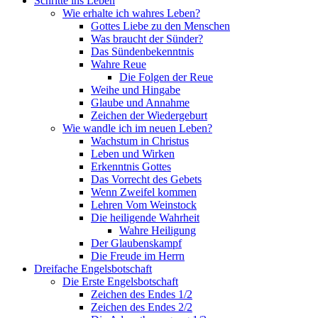
Schritte ins Leben
Wie erhalte ich wahres Leben?
Gottes Liebe zu den Menschen
Was braucht der Sünder?
Das Sündenbekenntnis
Wahre Reue
Die Folgen der Reue
Weihe und Hingabe
Glaube und Annahme
Zeichen der Wiedergeburt
Wie wandle ich im neuen Leben?
Wachstum in Christus
Leben und Wirken
Erkenntnis Gottes
Das Vorrecht des Gebets
Wenn Zweifel kommen
Lehren Vom Weinstock
Die heiligende Wahrheit
Wahre Heiligung
Der Glaubenskampf
Die Freude im Herrn
Dreifache Engelsbotschaft
Die Erste Engelsbotschaft
Zeichen des Endes 1/2
Zeichen des Endes 2/2