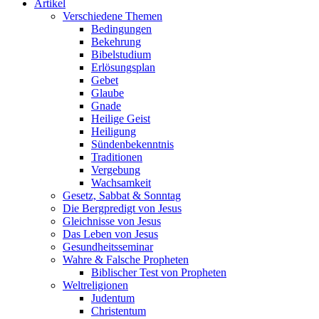
Artikel
Verschiedene Themen
Bedingungen
Bekehrung
Bibelstudium
Erlösungsplan
Gebet
Glaube
Gnade
Heilige Geist
Heiligung
Sündenbekenntnis
Traditionen
Vergebung
Wachsamkeit
Gesetz, Sabbat & Sonntag
Die Bergpredigt von Jesus
Gleichnisse von Jesus
Das Leben von Jesus
Gesundheitsseminar
Wahre & Falsche Propheten
Biblischer Test von Propheten
Weltreligionen
Judentum
Christentum