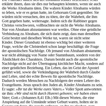
erklärte ihnen, dass sie dies nur behaupten könnten, wenn sie auch
die Werke Abrahams täten. Die wahren Kinder Abrahams würden
so leben, wie er es getan hatte, im Gehorsam Gott gegenüber. Sie
würden nicht versuchen, den zu töten, der die Wahrheit, die ihm
Gott gegeben hatte, weitersagte. Indem sich die Rabbiner gegen
Christus verschworen, vollbrachten sie nicht die Werke Abrahams.
Nur von Abraham abzustammen war wertlos. Ohne eine geistliche
Verbindung zu Abraham, die sich darin zeigt, dass man denselben
Geist besitzt und dieselben Werke tut, waren sie nicht seine
Kinder. Dieser Grundsatz ist ebenso wichtig bei einer weiteren
Frage, welche die Christenheit schon lange beschäftigt: die Frage
der apostolischen Nachfolge. Ob jemand von Abraham abstammte,
war nicht abhängig von Name oder Stammbaum, sondern von der
Ähnlichkeit des Charakters. Darum beruht auch die apostolische
Nachfolge nicht auf der Übertragung kirchlicher Macht, sondern auf
einer geistlichen Beziehung. Ein Leben, das im Geist der Apostel
geführt wird, sowie die Verkündigung der Wahrheit durch Glaube
und Lehre, sind der echte Beweis für apostolische Nachfolge.
Dadurch werden Menschen zu Nachfolgern der ersten Lehrer des
Evangeliums. Jesus sprach den Juden ab, Kinder Abrahams zu sein.
Er sagte:
»Ihr tut die Werke eures Vaters.«
Voller Spott antworteten
sie ihm:
»Wir sind nicht durch Hurerei geboren; wir haben einen
Vater, Gott.«
(Johannes 8,41 Elb.) Mit diesen Worten, die eine
Anspielung auf die Umstände seiner Geburt waren, holten sie in