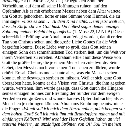
Brandopfer.«
(1. Mose 22,2a ZÜ) Er legte den Sohn der
Verheißung, auf dem all seine Hoffnungen ruhten, auf den
Opferaltar. Als er mit erhobenem Messer neben dem Altar wartete,
um Gott zu gehorchen, hörte er eine Stimme vom Himmel, die zu
ihm sagte:
»Lass es sein … Tu dem Kind nichts. Denn jetzt weiß ich,
dass du Ehrfurcht vor Gott hast. Du hättest sogar deinen einzigen
Sohn auf meinen Befehl hin geopfert.«
(1. Mose 22,12 NLB) Diese
schreckliche Prüfung war Abraham auferlegt worden, damit er den
Tag von Christus sehen und die große Liebe Gottes für die Welt
begreifen konnte. Diese Liebe war so groß, dass Gott seinen
einzigen Sohn den schmählichsten Tod sterben ließ, um die Welt vor
ihrem Verderben zu erretten. Abraham erhielt auf diese Weise von
Gott die größte Lehre, die je einem Menschen zuteilwurde. Sein
Gebet, den Messias noch vor seinem Tod sehen zu dürfen, wurde
erhört. Er sah Christus und schaute alles, was ein Mensch sehen
konnte, ohne deswegen sterben zu müssen. Weil er sich ganz Gott
übergeben hatte, konnte er die Vision von Christus, die ihm gegeben
wurde, verstehen. Ihm wurde gezeigt, dass Gott durch die Hingabe
seines einzigen Sohnes zur Errettung der Sünder vor dem ewigen
Verderben ein größeres und wunderbareres Opfer darbrachte, als es
Menschen je erbringen können. Abrahams Erfahrung beantwortete
die Frage:
»Womit soll ich mich dem Herrn nahen, mich beugen vor
dem hohen Gott? Soll ich mich ihm mit Brandopfern nahen und mit
einjährigen Kälbern? Wird wohl der Herr Gefallen haben an viel
tausend Widdern, an unzähligen Strömen von Öl? Soll ich meinen