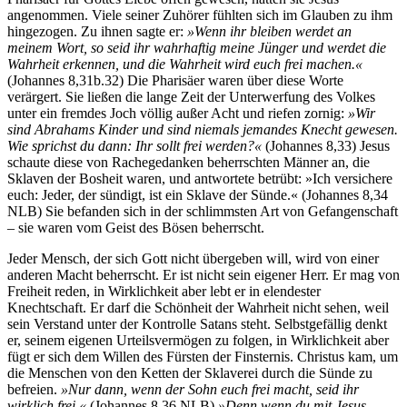
angenommen. Viele seiner Zuhörer fühlten sich im Glauben zu ihm
hingezogen. Zu ihnen sagte er:
»Wenn ihr bleiben werdet an
meinem Wort, so seid ihr wahrhaftig meine Jünger und werdet die
Wahrheit erkennen, und die Wahrheit wird euch frei machen.«
(Johannes 8,31b.32) Die Pharisäer waren über diese Worte
verärgert. Sie ließen die lange Zeit der Unterwerfung des Volkes
unter ein fremdes Joch völlig außer Acht und riefen zornig:
»Wir
sind Abrahams Kinder und sind niemals jemandes Knecht gewesen.
Wie sprichst du dann: Ihr sollt frei werden?«
(Johannes 8,33) Jesus
schaute diese von Rachegedanken beherrschten Männer an, die
Sklaven der Bosheit waren, und antwortete betrübt: »Ich versichere
euch: Jeder, der sündigt, ist ein Sklave der Sünde.« (Johannes 8,34
NLB) Sie befanden sich in der schlimmsten Art von Gefangenschaft
– sie waren vom Geist des Bösen beherrscht.
Jeder Mensch, der sich Gott nicht übergeben will, wird von einer
anderen Macht beherrscht. Er ist nicht sein eigener Herr. Er mag von
Freiheit reden, in Wirklichkeit aber lebt er in elendester
Knechtschaft. Er darf die Schönheit der Wahrheit nicht sehen, weil
sein Verstand unter der Kontrolle Satans steht. Selbstgefällig denkt
er, seinem eigenen Urteilsvermögen zu folgen, in Wirklichkeit aber
fügt er sich dem Willen des Fürsten der Finsternis. Christus kam, um
die Menschen von den Ketten der Sklaverei durch die Sünde zu
befreien.
»Nur dann, wenn der Sohn euch frei macht, seid ihr
wirklich frei.«
(Johannes 8,36 NLB)
»Denn wenn du mit Jesus