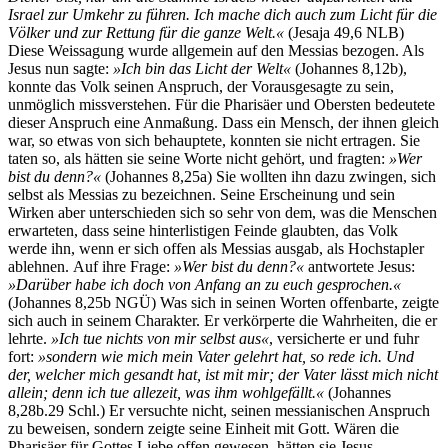
Israel zur Umkehr zu führen. Ich mache dich auch zum Licht für die
Völker und zur Rettung für die ganze Welt.«
(Jesaja 49,6 NLB)
Diese Weissagung wurde allgemein auf den Messias bezogen. Als
Jesus nun sagte:
»Ich bin das Licht der Welt«
(Johannes 8,12b),
konnte das Volk seinen Anspruch, der Vorausgesagte zu sein,
unmöglich missverstehen. Für die Pharisäer und Obersten bedeutete
dieser Anspruch eine Anmaßung. Dass ein Mensch, der ihnen gleich
war, so etwas von sich behauptete, konnten sie nicht ertragen. Sie
taten so, als hätten sie seine Worte nicht gehört, und fragten:
»Wer
bist du denn?«
(Johannes 8,25a) Sie wollten ihn dazu zwingen, sich
selbst als Messias zu bezeichnen. Seine Erscheinung und sein
Wirken aber unterschieden sich so sehr von dem, was die Menschen
erwarteten, dass seine hinterlistigen Feinde glaubten, das Volk
werde ihn, wenn er sich offen als Messias ausgab, als Hochstapler
ablehnen. Auf ihre Frage:
»Wer bist du denn?«
antwortete Jesus:
»Darüber habe ich doch von Anfang an zu euch gesprochen.«
(Johannes 8,25b NGÜ) Was sich in seinen Worten offenbarte, zeigte
sich auch in seinem Charakter. Er verkörperte die Wahrheiten, die er
lehrte.
»Ich tue nichts von mir selbst aus«
, versicherte er und fuhr
fort:
»sondern wie mich mein Vater gelehrt hat, so rede ich. Und
der, welcher mich gesandt hat, ist mit mir; der Vater lässt mich nicht
allein; denn ich tue allezeit, was ihm wohlgefällt.«
(Johannes
8,28b.29 Schl.) Er versuchte nicht, seinen messianischen Anspruch
zu beweisen, sondern zeigte seine Einheit mit Gott. Wären die
Pharisäer für Gottes Liebe offen gewesen, hätten sie Jesus