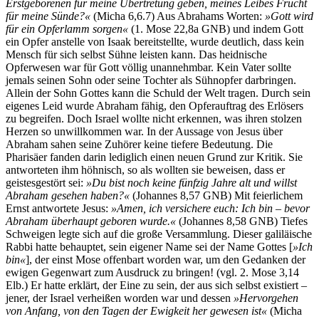
Erstgeborenen für meine Übertretung geben, meines Leibes Frucht
für meine Sünde?«
(Micha 6,6.7) Aus Abrahams Worten:
»Gott wird
für ein Opferlamm sorgen«
(1. Mose 22,8a GNB) und indem Gott
ein Opfer anstelle von Isaak bereitstellte, wurde deutlich, dass kein
Mensch für sich selbst Sühne leisten kann. Das heidnische
Opferwesen war für Gott völlig unannehmbar. Kein Vater sollte
jemals seinen Sohn oder seine Tochter als Sühnopfer darbringen.
Allein der Sohn Gottes kann die Schuld der Welt tragen. Durch sein
eigenes Leid wurde Abraham fähig, den Opferauftrag des Erlösers
zu begreifen. Doch Israel wollte nicht erkennen, was ihren stolzen
Herzen so unwillkommen war. In der Aussage von Jesus über
Abraham sahen seine Zuhörer keine tiefere Bedeutung. Die
Pharisäer fanden darin lediglich einen neuen Grund zur Kritik. Sie
antworteten ihm höhnisch, so als wollten sie beweisen, dass er
geistesgestört sei:
»Du bist noch keine fünfzig Jahre alt und willst
Abraham gesehen haben?«
(Johannes 8,57 GNB) Mit feierlichem
Ernst antwortete Jesus:
»Amen, ich versichere euch: Ich bin – bevor
Abraham überhaupt geboren wurde.«
(Johannes 8,58 GNB) Tiefes
Schweigen legte sich auf die große Versammlung. Dieser galiläische
Rabbi hatte behauptet, sein eigener Name sei der Name Gottes [
»Ich
bin«
], der einst Mose offenbart worden war, um den Gedanken der
ewigen Gegenwart zum Ausdruck zu bringen! (vgl. 2. Mose 3,14
Elb.) Er hatte erklärt, der Eine zu sein, der aus sich selbst existiert –
jener, der Israel verheißen worden war und dessen
»Hervorgehen
von Anfang, von den Tagen der Ewigkeit her gewesen ist«
(Micha