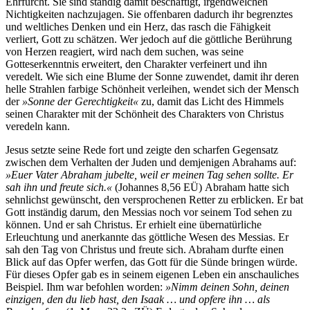
Ehrfurcht. Sie sind ständig damit beschäftigt, irgendwelchen
Nichtigkeiten nachzujagen. Sie offenbaren dadurch ihr begrenztes
und weltliches Denken und ein Herz, das rasch die Fähigkeit
verliert, Gott zu schätzen. Wer jedoch auf die göttliche Berührung
von Herzen reagiert, wird nach dem suchen, was seine
Gotteserkenntnis erweitert, den Charakter verfeinert und ihn
veredelt. Wie sich eine Blume der Sonne zuwendet, damit ihr deren
helle Strahlen farbige Schönheit verleihen, wendet sich der Mensch
der
»Sonne der Gerechtigkeit«
zu, damit das Licht des Himmels
seinen Charakter mit der Schönheit des Charakters von Christus
veredeln kann.
Jesus setzte seine Rede fort und zeigte den scharfen Gegensatz
zwischen dem Verhalten der Juden und demjenigen Abrahams auf:
»Euer Vater Abraham jubelte, weil er meinen Tag sehen sollte. Er
sah ihn und freute sich.«
(Johannes 8,56 EÜ) Abraham hatte sich
sehnlichst gewünscht, den versprochenen Retter zu erblicken. Er bat
Gott inständig darum, den Messias noch vor seinem Tod sehen zu
können. Und er sah Christus. Er erhielt eine übernatürliche
Erleuchtung und anerkannte das göttliche Wesen des Messias. Er
sah den Tag von Christus und freute sich. Abraham durfte einen
Blick auf das Opfer werfen, das Gott für die Sünde bringen würde.
Für dieses Opfer gab es in seinem eigenen Leben ein anschauliches
Beispiel. Ihm war befohlen worden:
»Nimm deinen Sohn, deinen
einzigen, den du lieb hast, den Isaak … und opfere ihn … als