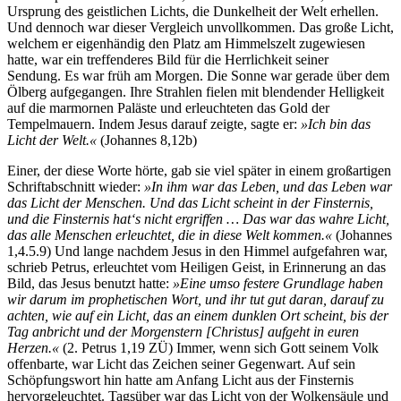
Ursprung des geistlichen Lichts, die Dunkelheit der Welt erhellen.
Und dennoch war dieser Vergleich unvollkommen. Das große Licht,
welchem er eigenhändig den Platz am Himmelszelt zugewiesen
hatte, war ein treffenderes Bild für die Herrlichkeit seiner
Sendung. Es war früh am Morgen. Die Sonne war gerade über dem
Ölberg aufgegangen. Ihre Strahlen fielen mit blendender Helligkeit
auf die marmornen Paläste und erleuchteten das Gold der
Tempelmauern. Indem Jesus darauf zeigte, sagte er:
»Ich bin das
Licht der Welt.«
(Johannes 8,12b)
Einer, der diese Worte hörte, gab sie viel später in einem großartigen
Schriftabschnitt wieder:
»In ihm war das Leben, und das Leben war
das Licht der Menschen. Und das Licht scheint in der Finsternis,
und die Finsternis hat‘s nicht ergriffen … Das war das wahre Licht,
das alle Menschen erleuchtet, die in diese Welt kommen.«
(Johannes
1,4.5.9) Und lange nachdem Jesus in den Himmel aufgefahren war,
schrieb Petrus, erleuchtet vom Heiligen Geist, in Erinnerung an das
Bild, das Jesus benutzt hatte:
»Eine umso festere Grundlage haben
wir darum im prophetischen Wort, und ihr tut gut daran, darauf zu
achten, wie auf ein Licht, das an einem dunklen Ort scheint, bis der
Tag anbricht und der Morgenstern [Christus] aufgeht in euren
Herzen.«
(2. Petrus 1,19 ZÜ) Immer, wenn sich Gott seinem Volk
offenbarte, war Licht das Zeichen seiner Gegenwart. Auf sein
Schöpfungswort hin hatte am Anfang Licht aus der Finsternis
hervorgeleuchtet. Tagsüber war das Licht von der Wolkensäule und