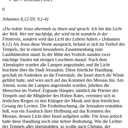
0
Johannes 8,12-59; 9,1-41
»Da redete Jesus abermals zu ihnen und sprach: Ich bin das Licht
der Welt. Wer mir nachfolgt, der wird nicht wandeln in der
Finsternis, sondern wird das Licht des Lebens haben.«
(Johannes
8,12) Als Jesus diese Worte aussprach, befand er sich im Vorhof des
Tempels, der in einem besonderen Zusammenhang zum
Laubhüttenfest stand. In der Mitte des Vorhofs standen zwei
mächtige Säulen mit riesigen Leuchtern darauf. Nach dem
Abendopfer wurden alle Lampen angezündet, und ihr Licht
leuchtete über die Stadt Jerusalem. Diese feierliche Handlung
geschah im Andenken an die Feuersäule, die Israel durch die Wüste
geführt hatte, und wies auch auf das Kommen des Messias hin. Am
Abend, wenn die Lampen angezündet wurden, jubelten die
Menschen im Vorhof. Ergraute Häupter, nämlich die Priester des
Tempels und die Mitglieder des Hohen Rates, vereinten sich in
festlichen Reigen zu den Klängen der Musik und dem feierlichen
Gesang der Leviten. Die Festbeleuchtung, die Jerusalem erstrahlen
ließ, war ein Ausdruck ihrer Hoffnung auf das Kommen des
Messias, dessen Licht über Israel aufgehen sollte. Für Jesus jedoch
hatte diese Handlung noch eine tiefere Bedeutung. Wie die Lichter
des Tempels alles überstrahlten, so wollte auch Christus, der