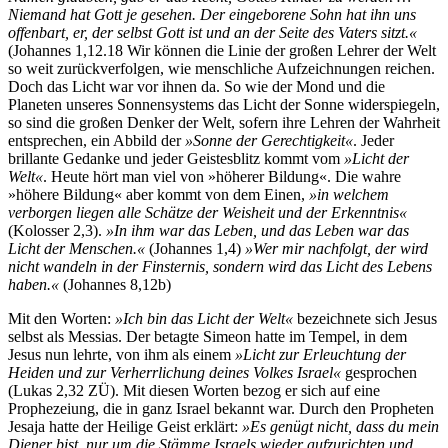
Niemand hat Gott je gesehen. Der eingeborene Sohn hat ihn uns
offenbart, er, der selbst Gott ist und an der Seite des Vaters sitzt.«
(Johannes 1,12.18 Wir können die Linie der großen Lehrer der Welt
so weit zurückverfolgen, wie menschliche Aufzeichnungen reichen.
Doch das Licht war vor ihnen da. So wie der Mond und die
Planeten unseres Sonnensystems das Licht der Sonne widerspiegeln,
so sind die großen Denker der Welt, sofern ihre Lehren der Wahrheit
entsprechen, ein Abbild der
»Sonne der Gerechtigkeit«
. Jeder
brillante Gedanke und jeder Geistesblitz kommt vom
»Licht der
Welt«
. Heute hört man viel von »höherer Bildung«. Die wahre
»höhere Bildung« aber kommt von dem Einen,
»in welchem
verborgen liegen alle Schätze der Weisheit und der Erkenntnis«
(Kolosser 2,3).
»In ihm war das Leben, und das Leben war das
Licht der Menschen.«
(Johannes 1,4)
»Wer mir nachfolgt, der wird
nicht wandeln in der Finsternis, sondern wird das Licht des Lebens
haben.«
(Johannes 8,12b)
Mit den Worten:
»Ich bin das Licht der Welt«
bezeichnete sich Jesus
selbst als Messias. Der betagte Simeon hatte im Tempel, in dem
Jesus nun lehrte, von ihm als einem
»Licht zur Erleuchtung der
Heiden und zur Verherrlichung deines Volkes Israel«
gesprochen
(Lukas 2,32 ZÜ). Mit diesen Worten bezog er sich auf eine
Prophezeiung, die in ganz Israel bekannt war. Durch den Propheten
Jesaja hatte der Heilige Geist erklärt:
»Es genügt nicht, dass du mein
Diener bist, nur um die Stämme Israels wieder aufzurichten und