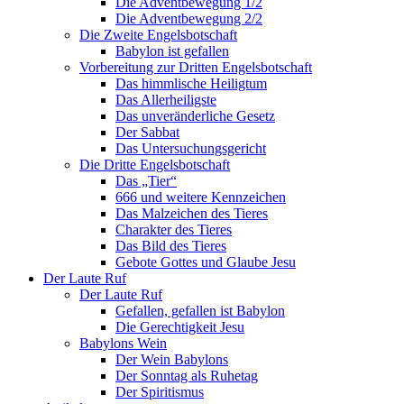
Die Adventbewegung 1/2
Die Adventbewegung 2/2
Die Zweite Engelsbotschaft
Babylon ist gefallen
Vorbereitung zur Dritten Engelsbotschaft
Das himmlische Heiligtum
Das Allerheiligste
Das unveränderliche Gesetz
Der Sabbat
Das Untersuchungsgericht
Die Dritte Engelsbotschaft
Das „Tier“
666 und weitere Kennzeichen
Das Malzeichen des Tieres
Charakter des Tieres
Das Bild des Tieres
Gebote Gottes und Glaube Jesu
Der Laute Ruf
Der Laute Ruf
Gefallen, gefallen ist Babylon
Die Gerechtigkeit Jesu
Babylons Wein
Der Wein Babylons
Der Sonntag als Ruhetag
Der Spiritismus