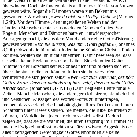
finden. Satan und all seine Verbündeten hatten versucht, Jesus zu
überwinden. Doch sie fanden nichts an ihm, was für sie von Nutzen
gewesen wäre. Sogar die Dämonen waren zum Bekenntnis
gezwungen: Wir wissen,
»wer du bist: der Heilige Gottes«
(Markus
1,24b). Vor dem Himmel, den ungefallenen Welten und den
sündigen Menschen lebte Jesus nach den Geboten Gottes. Vor
Engeln, Menschen und Dämonen hatte er – unwidersprochen –
Aussagen gemacht, die aus dem Mund anderer eine Gotteslästerung
gewesen wären:
»Ich tue allezeit, was ihm [Gott] gefällt.«
(Johannes
8,29b) Obwohl die führenden Juden keine Sünde an Christus finden
konnten, wollten sie ihn nicht annehmen. Damit bewiesen sie, dass
sie selbst keine Beziehung zu Gott hatten. Sie erkannten Gottes
Stimme in der Botschaft seines Sohnes nicht und bildeten sich ein,
über Christus urteilen zu können. Indem sie ihn verwarfen,
verurteilten sie sich jedoch selbst.
»Wer Gott zum Vater hat, der hört
Gottes Worte. Dass ihr nicht darauf hört, zeigt, dass ihr nicht Gottes
Kinder seid.«
(Johannes 8,47 NLB) Darin liegt eine Lehre für alle
Zeiten. Manche Menschen, die andere gern kritisieren, kleinlich sind
und versuchen, Aussagen des Wortes Gottes zu hinterfragen,
meinen, dass sie damit die Unabhängigkeit ihres Denkens und ihren
Scharfsinn unter Beweis stellen. Sie meinen, die Bibel beurteilen zu
können, in Wirklichkeit jedoch richten sie sich selbst. Dadurch
zeigen sie, dass sie die Wahrheit, die ihren Ursprung im Himmel hat
und die Ewigkeit umfasst, nicht zu schätzen wissen. Angesichts der
alles überragenden Gerechtigkeit Gottes empfinden sie keine