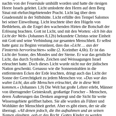
nachts von der Feuersäule umhüllt worden und hatte die riesigen
Heere Israels geleitet. Licht umloderte den Herrn auf dem Berg
Sinai mit ehrfurchtgebietender Pracht. Licht lag über dem
Gnadenstuhl in der Stiftshütte. Licht erfüllte den Tempel Salomos
bei seiner Einweihung. Licht leuchtete über den Hügeln von
Bethlehem, als die Engel den wachenden Hirten die Botschaft der
Erlösung brachten. Gott ist Licht, und mit den Worten:
»Ich bin das
Licht der Welt«
(Johannes 8,12b) bekundete Christus seine Einheit
mit Gott und seine Verbindung zur gesamten Menschheit. Er selbst
hatte ganz zu Beginn veranlasst, dass das
»Licht … aus der
Finsternis hervorleuchten«
sollte (2. Korinther 4,6b). Er ist das
Licht der Sonne, des Mondes und der Sterne. Er war das geistliche
Licht, das durch Symbole, Zeichen und Weissagungen Israel
erleuchtet hatte. Doch dieses Licht wurde nicht nur der jüdischen
Nation geschenkt. Genauso wie die Sonnenstrahlen in die
entferntesten Ecken der Erde leuchten, dringt auch das Licht der
Sonne der Gerechtigkeit zu jedem Menschen vor.
»Das war das
wahre Licht, das alle Menschen erleuchtet, die in diese Welt
kommen.«
(Johannes 1,9) Die Welt hat große Lehrer erlebt, Männer
von überragender Geisteskraft, großartige Forscher – Menschen,
deren Äußerungen das Denken angeregt und die Sicht für weite
Wissensgebiete geöffnet haben. Sie alle wurden als Führer und
Wohltäter der Menschheit geehrt. Aber es gibt einen, der sie alle
überragt.
»All denen jedoch, die ihn aufnahmen und an seinen
Namen glaubten, gab er das Recht, Gottes Kinder zu werden …