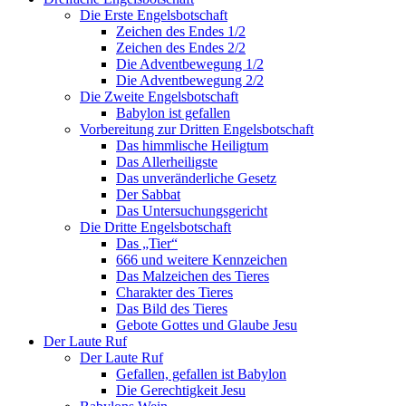
Die Erste Engelsbotschaft
Zeichen des Endes 1/2
Zeichen des Endes 2/2
Die Adventbewegung 1/2
Die Adventbewegung 2/2
Die Zweite Engelsbotschaft
Babylon ist gefallen
Vorbereitung zur Dritten Engelsbotschaft
Das himmlische Heiligtum
Das Allerheiligste
Das unveränderliche Gesetz
Der Sabbat
Das Untersuchungsgericht
Die Dritte Engelsbotschaft
Das „Tier“
666 und weitere Kennzeichen
Das Malzeichen des Tieres
Charakter des Tieres
Das Bild des Tieres
Gebote Gottes und Glaube Jesu
Der Laute Ruf
Der Laute Ruf
Gefallen, gefallen ist Babylon
Die Gerechtigkeit Jesu