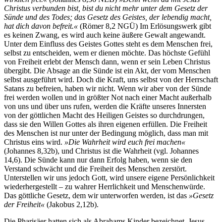
Christus verbunden bist, bist du nicht mehr unter dem Gesetz der
Sünde und des Todes; das Gesetz des Geistes, der lebendig macht,
hat dich davon befreit.«
(Römer 8,2 NGÜ) Im Erlösungswerk gibt
es keinen Zwang, es wird auch keine äußere Gewalt angewandt.
Unter dem Einfluss des Geistes Gottes steht es dem Menschen frei,
selbst zu entscheiden, wem er dienen möchte. Das höchste Gefühl
von Freiheit erlebt der Mensch dann, wenn er sein Leben Christus
übergibt. Die Absage an die Sünde ist ein Akt, der vom Menschen
selbst ausgeführt wird. Doch die Kraft, uns selbst von der Herrschaft
Satans zu befreien, haben wir nicht. Wenn wir aber von der Sünde
frei werden wollen und in größter Not nach einer Macht außerhalb
von uns und über uns rufen, werden die Kräfte unseres Innersten
von der göttlichen Macht des Heiligen Geistes so durchdrungen,
dass sie den Willen Gottes als ihren eigenen erfüllen. Die Freiheit
des Menschen ist nur unter der Bedingung möglich, dass man mit
Christus eins wird.
»Die Wahrheit wird euch frei machen«
(Johannes 8,32b), und Christus ist die Wahrheit (vgl. Johannes
14,6). Die Sünde kann nur dann Erfolg haben, wenn sie den
Verstand schwächt und die Freiheit des Menschen zerstört.
Unterstellen wir uns jedoch Gott, wird unsere eigene Persönlichkeit
wiederhergestellt – zu wahrer Herrlichkeit und Menschenwürde.
Das göttliche Gesetz, dem wir unterworfen werden, ist das
»Gesetz
der Freiheit«
(Jakobus 2,12b).
Die Pharisäer hatten sich als Abrahams Kinder bezeichnet. Jesus