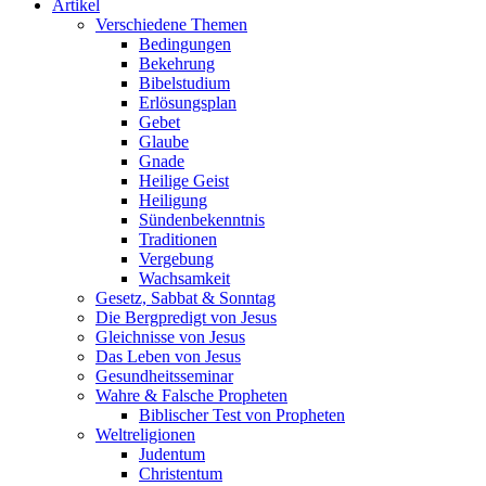
Artikel
Verschiedene Themen
Bedingungen
Bekehrung
Bibelstudium
Erlösungsplan
Gebet
Glaube
Gnade
Heilige Geist
Heiligung
Sündenbekenntnis
Traditionen
Vergebung
Wachsamkeit
Gesetz, Sabbat & Sonntag
Die Bergpredigt von Jesus
Gleichnisse von Jesus
Das Leben von Jesus
Gesundheitsseminar
Wahre & Falsche Propheten
Biblischer Test von Propheten
Weltreligionen
Judentum
Christentum