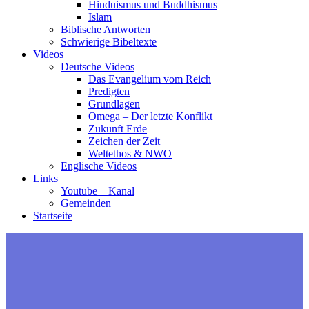
Hinduismus und Buddhismus
Islam
Biblische Antworten
Schwierige Bibeltexte
Videos
Deutsche Videos
Das Evangelium vom Reich
Predigten
Grundlagen
Omega – Der letzte Konflikt
Zukunft Erde
Zeichen der Zeit
Weltethos & NWO
Englische Videos
Links
Youtube – Kanal
Gemeinden
Startseite