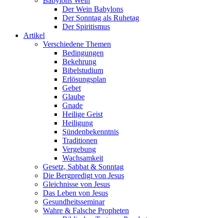
Babylons Wein
Der Wein Babylons
Der Sonntag als Ruhetag
Der Spiritismus
Artikel
Verschiedene Themen
Bedingungen
Bekehrung
Bibelstudium
Erlösungsplan
Gebet
Glaube
Gnade
Heilige Geist
Heiligung
Sündenbekenntnis
Traditionen
Vergebung
Wachsamkeit
Gesetz, Sabbat & Sonntag
Die Bergpredigt von Jesus
Gleichnisse von Jesus
Das Leben von Jesus
Gesundheitsseminar
Wahre & Falsche Propheten