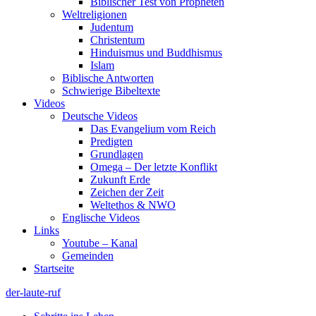
Biblischer Test von Propheten
Weltreligionen
Judentum
Christentum
Hinduismus und Buddhismus
Islam
Biblische Antworten
Schwierige Bibeltexte
Videos
Deutsche Videos
Das Evangelium vom Reich
Predigten
Grundlagen
Omega – Der letzte Konflikt
Zukunft Erde
Zeichen der Zeit
Weltethos & NWO
Englische Videos
Links
Youtube – Kanal
Gemeinden
Startseite
der-laute-ruf