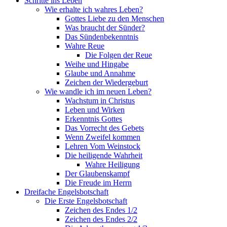
Schritte ins Leben
Wie erhalte ich wahres Leben?
Gottes Liebe zu den Menschen
Was braucht der Sünder?
Das Sündenbekenntnis
Wahre Reue
Die Folgen der Reue
Weihe und Hingabe
Glaube und Annahme
Zeichen der Wiedergeburt
Wie wandle ich im neuen Leben?
Wachstum in Christus
Leben und Wirken
Erkenntnis Gottes
Das Vorrecht des Gebets
Wenn Zweifel kommen
Lehren Vom Weinstock
Die heiligende Wahrheit
Wahre Heiligung
Der Glaubenskampf
Die Freude im Herrn
Dreifache Engelsbotschaft
Die Erste Engelsbotschaft
Zeichen des Endes 1/2
Zeichen des Endes 2/2