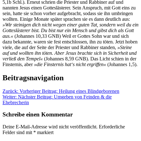
5,1b Schl.). Erneut schrien die Priester und Rabbiner auf und
nannten Jesus einen Gotteslästerer. Sein Anspruch, mit Gott eins zu
sein, hatte sie schon vorher aufgebracht, sodass sie ihn umbringen
wollten. Einige Monate später sprachen sie es dann deutlich aus:
»Wir steinigen dich nicht wegen einer guten Tat, sondern weil du ein
Gotteslästerer bist. Du bist nur ein Mensch und gibst dich als Gott
aus.«
(Johannes 10,33 GNB) Weil er Gottes Sohn war und sich
dazu bekannte, waren sie fest entschlossen, ihn zu töten. Jetzt hoben
viele, die auf der Seite der Priester und Rabbiner standen,
»Steine
auf und wollten ihn töten. Aber Jesus brachte sich in Sicherheit und
verließ den Tempel«
(Johannes 8,59 GNB). Das Licht schien in der
Finsternis, aber
»die Finsternis hat‘s nicht ergriffen«
(Johannes 1,5).
Beitragsnavigation
Zurück:
Vorheriger Beitrag:
Heilung eines Blindgeborenen
Weiter:
Nächster Beitrag:
Umgeben von Feinden & die
Ehebrecherin
Schreibe einen Kommentar
Deine E-Mail-Adresse wird nicht veröffentlicht.
Erforderliche
Felder sind mit
*
markiert