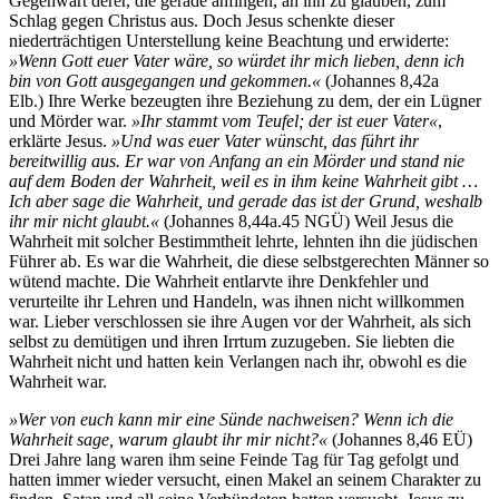
Gegenwart derer, die gerade anfingen, an ihn zu glauben, zum
Schlag gegen Christus aus. Doch Jesus schenkte dieser
niederträchtigen Unterstellung keine Beachtung und erwiderte:
»Wenn Gott euer Vater wäre, so würdet ihr mich lieben, denn ich
bin von Gott ausgegangen und gekommen.«
(Johannes 8,42a
Elb.) Ihre Werke bezeugten ihre Beziehung zu dem, der ein Lügner
und Mörder war.
»Ihr stammt vom Teufel; der ist euer Vater«
,
erklärte Jesus.
»Und was euer Vater wünscht, das führt ihr
bereitwillig aus. Er war von Anfang an ein Mörder und stand nie
auf dem Boden der Wahrheit, weil es in ihm keine Wahrheit gibt …
Ich aber sage die Wahrheit, und gerade das ist der Grund, weshalb
ihr mir nicht glaubt.«
(Johannes 8,44a.45 NGÜ) Weil Jesus die
Wahrheit mit solcher Bestimmtheit lehrte, lehnten ihn die jüdischen
Führer ab. Es war die Wahrheit, die diese selbstgerechten Männer so
wütend machte. Die Wahrheit entlarvte ihre Denkfehler und
verurteilte ihr Lehren und Handeln, was ihnen nicht willkommen
war. Lieber verschlossen sie ihre Augen vor der Wahrheit, als sich
selbst zu demütigen und ihren Irrtum zuzugeben. Sie liebten die
Wahrheit nicht und hatten kein Verlangen nach ihr, obwohl es die
Wahrheit war.
»Wer von euch kann mir eine Sünde nachweisen? Wenn ich die
Wahrheit sage, warum glaubt ihr mir nicht?«
(Johannes 8,46 EÜ)
Drei Jahre lang waren ihm seine Feinde Tag für Tag gefolgt und
hatten immer wieder versucht, einen Makel an seinem Charakter zu