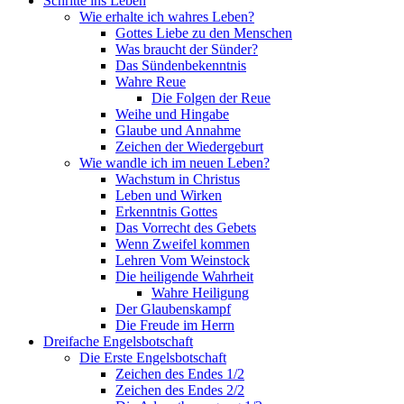
Schritte ins Leben
Wie erhalte ich wahres Leben?
Gottes Liebe zu den Menschen
Was braucht der Sünder?
Das Sündenbekenntnis
Wahre Reue
Die Folgen der Reue
Weihe und Hingabe
Glaube und Annahme
Zeichen der Wiedergeburt
Wie wandle ich im neuen Leben?
Wachstum in Christus
Leben und Wirken
Erkenntnis Gottes
Das Vorrecht des Gebets
Wenn Zweifel kommen
Lehren Vom Weinstock
Die heiligende Wahrheit
Wahre Heiligung
Der Glaubenskampf
Die Freude im Herrn
Dreifache Engelsbotschaft
Die Erste Engelsbotschaft
Zeichen des Endes 1/2
Zeichen des Endes 2/2