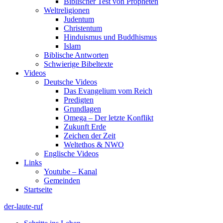
Biblischer Test von Propheten
Weltreligionen
Judentum
Christentum
Hinduismus und Buddhismus
Islam
Biblische Antworten
Schwierige Bibeltexte
Videos
Deutsche Videos
Das Evangelium vom Reich
Predigten
Grundlagen
Omega – Der letzte Konflikt
Zukunft Erde
Zeichen der Zeit
Weltethos & NWO
Englische Videos
Links
Youtube – Kanal
Gemeinden
Startseite
der-laute-ruf