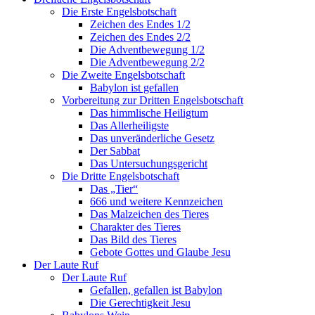
Die Erste Engelsbotschaft
Zeichen des Endes 1/2
Zeichen des Endes 2/2
Die Adventbewegung 1/2
Die Adventbewegung 2/2
Die Zweite Engelsbotschaft
Babylon ist gefallen
Vorbereitung zur Dritten Engelsbotschaft
Das himmlische Heiligtum
Das Allerheiligste
Das unveränderliche Gesetz
Der Sabbat
Das Untersuchungsgericht
Die Dritte Engelsbotschaft
Das „Tier“
666 und weitere Kennzeichen
Das Malzeichen des Tieres
Charakter des Tieres
Das Bild des Tieres
Gebote Gottes und Glaube Jesu
Der Laute Ruf
Der Laute Ruf
Gefallen, gefallen ist Babylon
Die Gerechtigkeit Jesu