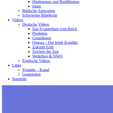
Hinduismus und Buddhismus
Islam
Biblische Antworten
Schwierige Bibeltexte
Videos
Deutsche Videos
Das Evangelium vom Reich
Predigten
Grundlagen
Omega – Der letzte Konflikt
Zukunft Erde
Zeichen der Zeit
Weltethos & NWO
Englische Videos
Links
Youtube – Kanal
Gemeinden
Startseite