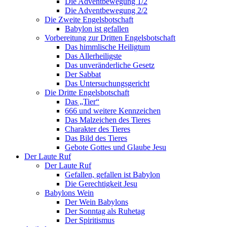
Die Adventbewegung 1/2
Die Adventbewegung 2/2
Die Zweite Engelsbotschaft
Babylon ist gefallen
Vorbereitung zur Dritten Engelsbotschaft
Das himmlische Heiligtum
Das Allerheiligste
Das unveränderliche Gesetz
Der Sabbat
Das Untersuchungsgericht
Die Dritte Engelsbotschaft
Das „Tier“
666 und weitere Kennzeichen
Das Malzeichen des Tieres
Charakter des Tieres
Das Bild des Tieres
Gebote Gottes und Glaube Jesu
Der Laute Ruf
Der Laute Ruf
Gefallen, gefallen ist Babylon
Die Gerechtigkeit Jesu
Babylons Wein
Der Wein Babylons
Der Sonntag als Ruhetag
Der Spiritismus