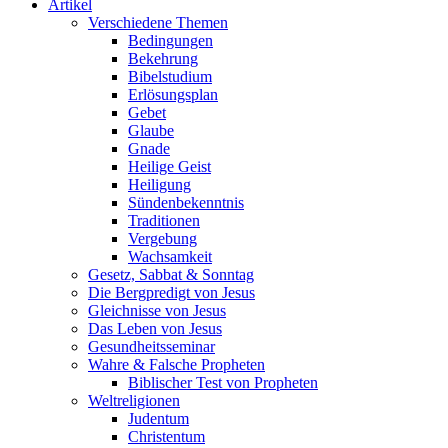
Artikel
Verschiedene Themen
Bedingungen
Bekehrung
Bibelstudium
Erlösungsplan
Gebet
Glaube
Gnade
Heilige Geist
Heiligung
Sündenbekenntnis
Traditionen
Vergebung
Wachsamkeit
Gesetz, Sabbat & Sonntag
Die Bergpredigt von Jesus
Gleichnisse von Jesus
Das Leben von Jesus
Gesundheitsseminar
Wahre & Falsche Propheten
Biblischer Test von Propheten
Weltreligionen
Judentum
Christentum