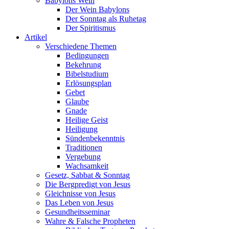
Babylons Wein
Der Wein Babylons
Der Sonntag als Ruhetag
Der Spiritismus
Artikel
Verschiedene Themen
Bedingungen
Bekehrung
Bibelstudium
Erlösungsplan
Gebet
Glaube
Gnade
Heilige Geist
Heiligung
Sündenbekenntnis
Traditionen
Vergebung
Wachsamkeit
Gesetz, Sabbat & Sonntag
Die Bergpredigt von Jesus
Gleichnisse von Jesus
Das Leben von Jesus
Gesundheitsseminar
Wahre & Falsche Propheten