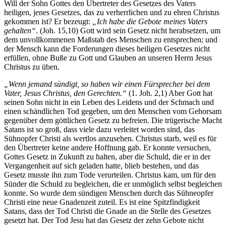
Will der Sohn Gottes den Übertreter des Gesetzes des Vaters
heiligen, jenes Gesetzes, das zu verherrlichen und zu ehren Christus
gekommen ist? Er bezeugt:
„Ich habe die Gebote meines Vaters
gehalten“
. (Joh. 15,10) Gott wird sein Gesetz nicht herabsetzen, um
dem unvollkommenen Maßstab des Menschen zu entsprechen; und
der Mensch kann die Forderungen dieses heiligen Gesetzes nicht
erfüllen, ohne Buße zu Gott und Glauben an unseren Herrn Jesus
Christus zu üben.
„Wenn jemand sündigt, so haben wir einen Fürsprecher bei dem
Vater, Jesus Christus, den Gerechten.“
(1. Joh. 2,1) Aber Gott hat
seinen Sohn nicht in ein Leben des Leidens und der Schmach und
einen schändlichen Tod gegeben, um den Menschen vom Gehorsam
gegenüber dem göttlichen Gesetz zu befreien. Die trügerische Macht
Satans ist so groß, dass viele dazu verleitet worden sind, das
Sühnopfer Christi als wertlos anzusehen. Christus starb, weil es für
den Übertreter keine andere Hoffnung gab. Er konnte versuchen,
Gottes Gesetz in Zukunft zu halten, aber die Schuld, die er in der
Vergangenheit auf sich geladen hatte, blieb bestehen, und das
Gesetz musste ihn zum Tode verurteilen. Christus kam, um für den
Sünder die Schuld zu begleichen, die er unmöglich selbst begleichen
konnte. So wurde dem sündigen Menschen durch das Sühneopfer
Christi eine neue Gnadenzeit zuteil. Es ist eine Spitzfindigkeit
Satans, dass der Tod Christi die Gnade an die Stelle des Gesetzes
gesetzt hat. Der Tod Jesu hat das Gesetz der zehn Gebote nicht