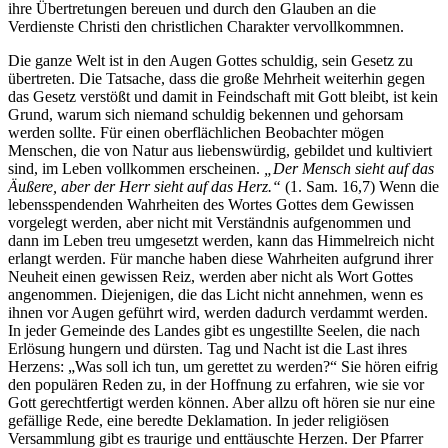
ihre Übertretungen bereuen und durch den Glauben an die
Verdienste Christi den christlichen Charakter vervollkommnen.
Die ganze Welt ist in den Augen Gottes schuldig, sein Gesetz zu
übertreten. Die Tatsache, dass die große Mehrheit weiterhin gegen
das Gesetz verstößt und damit in Feindschaft mit Gott bleibt, ist kein
Grund, warum sich niemand schuldig bekennen und gehorsam
werden sollte. Für einen oberflächlichen Beobachter mögen
Menschen, die von Natur aus liebenswürdig, gebildet und kultiviert
sind, im Leben vollkommen erscheinen.
„Der Mensch sieht auf das
Äußere, aber der Herr sieht auf das Herz.“
(1. Sam. 16,7) Wenn die
lebensspendenden Wahrheiten des Wortes Gottes dem Gewissen
vorgelegt werden, aber nicht mit Verständnis aufgenommen und
dann im Leben treu umgesetzt werden, kann das Himmelreich nicht
erlangt werden. Für manche haben diese Wahrheiten aufgrund ihrer
Neuheit einen gewissen Reiz, werden aber nicht als Wort Gottes
angenommen. Diejenigen, die das Licht nicht annehmen, wenn es
ihnen vor Augen geführt wird, werden dadurch verdammt werden.
In jeder Gemeinde des Landes gibt es ungestillte Seelen, die nach
Erlösung hungern und dürsten. Tag und Nacht ist die Last ihres
Herzens: „Was soll ich tun, um gerettet zu werden?“ Sie hören eifrig
den populären Reden zu, in der Hoffnung zu erfahren, wie sie vor
Gott gerechtfertigt werden können. Aber allzu oft hören sie nur eine
gefällige Rede, eine beredte Deklamation. In jeder religiösen
Versammlung gibt es traurige und enttäuschte Herzen. Der Pfarrer