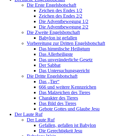
Die Erste Engelsbotschaft
Zeichen des Endes 1/2
Zeichen des Endes 2/2
Die Adventbewegung 1/2
Die Adventbewegung 2/2
Die Zweite Engelsbotschaft
Babylon ist gefallen
Vorbereitung zur Dritten Engelsbotschaft
Das himmlische Heiligtum
Das Allerheiligste
Das unveränderliche Gesetz
Der Sabbat
Das Untersuchungsgericht
Die Dritte Engelsbotschaft
Das „Tier“
666 und weitere Kennzeichen
Das Malzeichen des Tieres
Charakter des Tieres
Das Bild des Tieres
Gebote Gottes und Glaube Jesu
Der Laute Ruf
Der Laute Ruf
Gefallen, gefallen ist Babylon
Die Gerechtigkeit Jesu