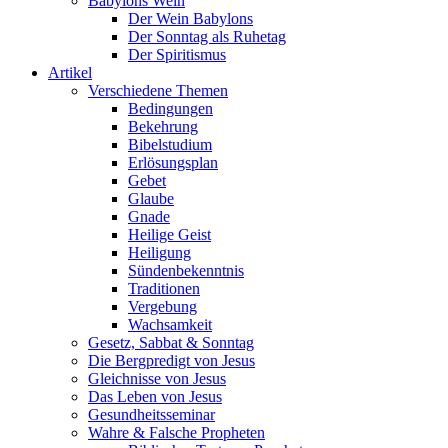
Babylons Wein
Der Wein Babylons
Der Sonntag als Ruhetag
Der Spiritismus
Artikel
Verschiedene Themen
Bedingungen
Bekehrung
Bibelstudium
Erlösungsplan
Gebet
Glaube
Gnade
Heilige Geist
Heiligung
Sündenbekenntnis
Traditionen
Vergebung
Wachsamkeit
Gesetz, Sabbat & Sonntag
Die Bergpredigt von Jesus
Gleichnisse von Jesus
Das Leben von Jesus
Gesundheitsseminar
Wahre & Falsche Propheten