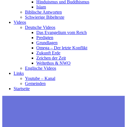
Hinduismus und Buddhismus
Islam
Biblische Antworten
Schwierige Bibeltexte
Videos
Deutsche Videos
Das Evangelium vom Reich
Predigten
Grundlagen
Omega – Der letzte Konflikt
Zukunft Erde
Zeichen der Zeit
Weltethos & NWO
Englische Videos
Links
Youtube – Kanal
Gemeinden
Startseite