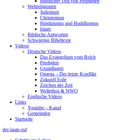
Biblischer Test von Propheten
Weltreligionen
Judentum
Christentum
Hinduismus und Buddhismus
Islam
Biblische Antworten
Schwierige Bibeltexte
Videos
Deutsche Videos
Das Evangelium vom Reich
Predigten
Grundlagen
Omega – Der letzte Konflikt
Zukunft Erde
Zeichen der Zeit
Weltethos & NWO
Englische Videos
Links
Youtube – Kanal
Gemeinden
Startseite
der-laute-ruf