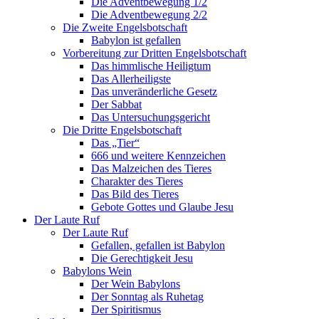
Die Adventbewegung 1/2
Die Adventbewegung 2/2
Die Zweite Engelsbotschaft
Babylon ist gefallen
Vorbereitung zur Dritten Engelsbotschaft
Das himmlische Heiligtum
Das Allerheiligste
Das unveränderliche Gesetz
Der Sabbat
Das Untersuchungsgericht
Die Dritte Engelsbotschaft
Das „Tier“
666 und weitere Kennzeichen
Das Malzeichen des Tieres
Charakter des Tieres
Das Bild des Tieres
Gebote Gottes und Glaube Jesu
Der Laute Ruf
Der Laute Ruf
Gefallen, gefallen ist Babylon
Die Gerechtigkeit Jesu
Babylons Wein
Der Wein Babylons
Der Sonntag als Ruhetag
Der Spiritismus