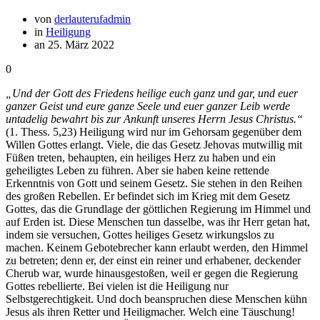
von
derlauterufadmin
in
Heiligung
an 25. März 2022
0
„Und der Gott des Friedens heilige euch ganz und gar, und euer
ganzer Geist und eure ganze Seele und euer ganzer Leib werde
untadelig bewahrt bis zur Ankunft unseres Herrn Jesus Christus.“
(1. Thess. 5,23) Heiligung wird nur im Gehorsam gegenüber dem
Willen Gottes erlangt. Viele, die das Gesetz Jehovas mutwillig mit
Füßen treten, behaupten, ein heiliges Herz zu haben und ein
geheiligtes Leben zu führen. Aber sie haben keine rettende
Erkenntnis von Gott und seinem Gesetz. Sie stehen in den Reihen
des großen Rebellen. Er befindet sich im Krieg mit dem Gesetz
Gottes, das die Grundlage der göttlichen Regierung im Himmel und
auf Erden ist. Diese Menschen tun dasselbe, was ihr Herr getan hat,
indem sie versuchen, Gottes heiliges Gesetz wirkungslos zu
machen. Keinem Gebotebrecher kann erlaubt werden, den Himmel
zu betreten; denn er, der einst ein reiner und erhabener, deckender
Cherub war, wurde hinausgestoßen, weil er gegen die Regierung
Gottes rebellierte. Bei vielen ist die Heiligung nur
Selbstgerechtigkeit. Und doch beanspruchen diese Menschen kühn
Jesus als ihren Retter und Heiligmacher. Welch eine Täuschung!