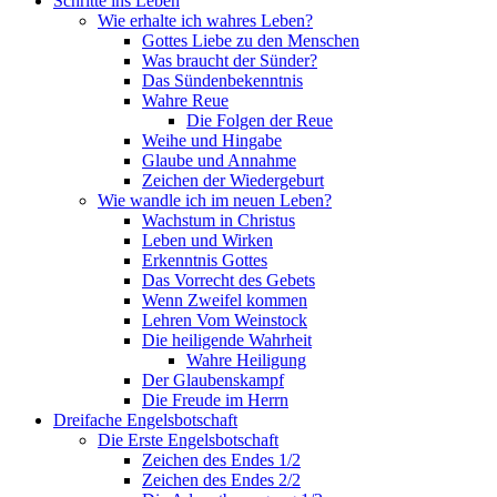
Schritte ins Leben
Wie erhalte ich wahres Leben?
Gottes Liebe zu den Menschen
Was braucht der Sünder?
Das Sündenbekenntnis
Wahre Reue
Die Folgen der Reue
Weihe und Hingabe
Glaube und Annahme
Zeichen der Wiedergeburt
Wie wandle ich im neuen Leben?
Wachstum in Christus
Leben und Wirken
Erkenntnis Gottes
Das Vorrecht des Gebets
Wenn Zweifel kommen
Lehren Vom Weinstock
Die heiligende Wahrheit
Wahre Heiligung
Der Glaubenskampf
Die Freude im Herrn
Dreifache Engelsbotschaft
Die Erste Engelsbotschaft
Zeichen des Endes 1/2
Zeichen des Endes 2/2