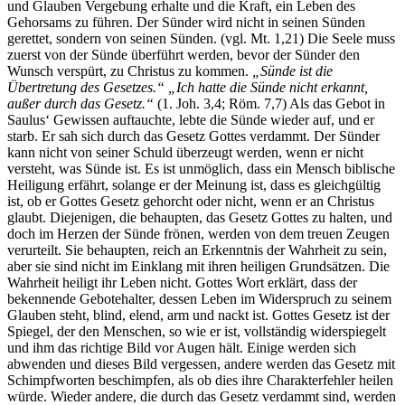
und Glauben Vergebung erhalte und die Kraft, ein Leben des
Gehorsams zu führen. Der Sünder wird nicht in seinen Sünden
gerettet, sondern von seinen Sünden. (vgl. Mt. 1,21) Die Seele muss
zuerst von der Sünde überführt werden, bevor der Sünder den
Wunsch verspürt, zu Christus zu kommen.
„Sünde ist die
Übertretung des Gesetzes.“ „Ich hatte die Sünde nicht erkannt,
außer durch das Gesetz.“
(1. Joh. 3,4; Röm. 7,7) Als das Gebot in
Saulus‘ Gewissen auftauchte, lebte die Sünde wieder auf, und er
starb. Er sah sich durch das Gesetz Gottes verdammt. Der Sünder
kann nicht von seiner Schuld überzeugt werden, wenn er nicht
versteht, was Sünde ist. Es ist unmöglich, dass ein Mensch biblische
Heiligung erfährt, solange er der Meinung ist, dass es gleichgültig
ist, ob er Gottes Gesetz gehorcht oder nicht, wenn er an Christus
glaubt. Diejenigen, die behaupten, das Gesetz Gottes zu halten, und
doch im Herzen der Sünde frönen, werden von dem treuen Zeugen
verurteilt. Sie behaupten, reich an Erkenntnis der Wahrheit zu sein,
aber sie sind nicht im Einklang mit ihren heiligen Grundsätzen. Die
Wahrheit heiligt ihr Leben nicht. Gottes Wort erklärt, dass der
bekennende Gebotehalter, dessen Leben im Widerspruch zu seinem
Glauben steht, blind, elend, arm und nackt ist. Gottes Gesetz ist der
Spiegel, der den Menschen, so wie er ist, vollständig widerspiegelt
und ihm das richtige Bild vor Augen hält. Einige werden sich
abwenden und dieses Bild vergessen, andere werden das Gesetz mit
Schimpfworten beschimpfen, als ob dies ihre Charakterfehler heilen
würde. Wieder andere, die durch das Gesetz verdammt sind, werden