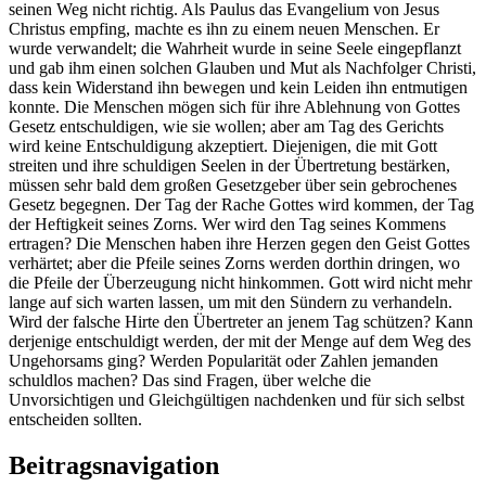
seinen Weg nicht richtig. Als Paulus das Evangelium von Jesus
Christus empfing, machte es ihn zu einem neuen Menschen. Er
wurde verwandelt; die Wahrheit wurde in seine Seele eingepflanzt
und gab ihm einen solchen Glauben und Mut als Nachfolger Christi,
dass kein Widerstand ihn bewegen und kein Leiden ihn entmutigen
konnte. Die Menschen mögen sich für ihre Ablehnung von Gottes
Gesetz entschuldigen, wie sie wollen; aber am Tag des Gerichts
wird keine Entschuldigung akzeptiert. Diejenigen, die mit Gott
streiten und ihre schuldigen Seelen in der Übertretung bestärken,
müssen sehr bald dem großen Gesetzgeber über sein gebrochenes
Gesetz begegnen. Der Tag der Rache Gottes wird kommen, der Tag
der Heftigkeit seines Zorns. Wer wird den Tag seines Kommens
ertragen? Die Menschen haben ihre Herzen gegen den Geist Gottes
verhärtet; aber die Pfeile seines Zorns werden dorthin dringen, wo
die Pfeile der Überzeugung nicht hinkommen. Gott wird nicht mehr
lange auf sich warten lassen, um mit den Sündern zu verhandeln.
Wird der falsche Hirte den Übertreter an jenem Tag schützen? Kann
derjenige entschuldigt werden, der mit der Menge auf dem Weg des
Ungehorsams ging? Werden Popularität oder Zahlen jemanden
schuldlos machen? Das sind Fragen, über welche die
Unvorsichtigen und Gleichgültigen nachdenken und für sich selbst
entscheiden sollten.
Beitragsnavigation