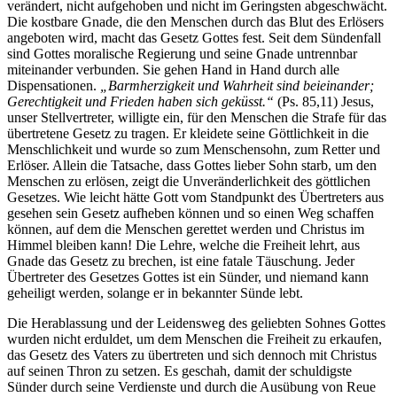
verändert, nicht aufgehoben und nicht im Geringsten abgeschwächt.
Die kostbare Gnade, die den Menschen durch das Blut des Erlösers
angeboten wird, macht das Gesetz Gottes fest. Seit dem Sündenfall
sind Gottes moralische Regierung und seine Gnade untrennbar
miteinander verbunden. Sie gehen Hand in Hand durch alle
Dispensationen.
„Barmherzigkeit und Wahrheit sind beieinander;
Gerechtigkeit und Frieden haben sich geküsst.“
(Ps. 85,11) Jesus,
unser Stellvertreter, willigte ein, für den Menschen die Strafe für das
übertretene Gesetz zu tragen. Er kleidete seine Göttlichkeit in die
Menschlichkeit und wurde so zum Menschensohn, zum Retter und
Erlöser. Allein die Tatsache, dass Gottes lieber Sohn starb, um den
Menschen zu erlösen, zeigt die Unveränderlichkeit des göttlichen
Gesetzes. Wie leicht hätte Gott vom Standpunkt des Übertreters aus
gesehen sein Gesetz aufheben können und so einen Weg schaffen
können, auf dem die Menschen gerettet werden und Christus im
Himmel bleiben kann! Die Lehre, welche die Freiheit lehrt, aus
Gnade das Gesetz zu brechen, ist eine fatale Täuschung. Jeder
Übertreter des Gesetzes Gottes ist ein Sünder, und niemand kann
geheiligt werden, solange er in bekannter Sünde lebt.
Die Herablassung und der Leidensweg des geliebten Sohnes Gottes
wurden nicht erduldet, um dem Menschen die Freiheit zu erkaufen,
das Gesetz des Vaters zu übertreten und sich dennoch mit Christus
auf seinen Thron zu setzen. Es geschah, damit der schuldigste
Sünder durch seine Verdienste und durch die Ausübung von Reue