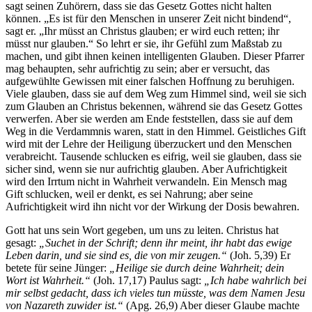
sagt seinen Zuhörern, dass sie das Gesetz Gottes nicht halten
können. „Es ist für den Menschen in unserer Zeit nicht bindend“,
sagt er. „Ihr müsst an Christus glauben; er wird euch retten; ihr
müsst nur glauben.“ So lehrt er sie, ihr Gefühl zum Maßstab zu
machen, und gibt ihnen keinen intelligenten Glauben. Dieser Pfarrer
mag behaupten, sehr aufrichtig zu sein; aber er versucht, das
aufgewühlte Gewissen mit einer falschen Hoffnung zu beruhigen.
Viele glauben, dass sie auf dem Weg zum Himmel sind, weil sie sich
zum Glauben an Christus bekennen, während sie das Gesetz Gottes
verwerfen. Aber sie werden am Ende feststellen, dass sie auf dem
Weg in die Verdammnis waren, statt in den Himmel. Geistliches Gift
wird mit der Lehre der Heiligung überzuckert und den Menschen
verabreicht. Tausende schlucken es eifrig, weil sie glauben, dass sie
sicher sind, wenn sie nur aufrichtig glauben. Aber Aufrichtigkeit
wird den Irrtum nicht in Wahrheit verwandeln. Ein Mensch mag
Gift schlucken, weil er denkt, es sei Nahrung; aber seine
Aufrichtigkeit wird ihn nicht vor der Wirkung der Dosis bewahren.
Gott hat uns sein Wort gegeben, um uns zu leiten. Christus hat
gesagt:
„Suchet in der Schrift; denn ihr meint, ihr habt das ewige
Leben darin, und sie sind es, die von mir zeugen.“
(Joh. 5,39) Er
betete für seine Jünger:
„Heilige sie durch deine Wahrheit; dein
Wort ist Wahrheit.“
(Joh. 17,17) Paulus sagt:
„Ich habe wahrlich bei
mir selbst gedacht, dass ich vieles tun müsste, was dem Namen Jesu
von Nazareth zuwider ist.“
(Apg. 26,9) Aber dieser Glaube machte