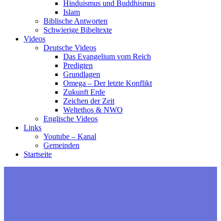
Hinduismus und Buddhismus
Islam
Biblische Antworten
Schwierige Bibeltexte
Videos
Deutsche Videos
Das Evangelium vom Reich
Predigten
Grundlagen
Omega – Der letzte Konflikt
Zukunft Erde
Zeichen der Zeit
Weltethos & NWO
Englische Videos
Links
Youtube – Kanal
Gemeinden
Startseite