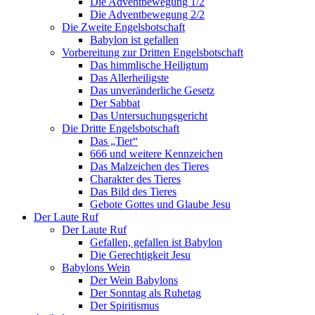
Die Adventbewegung 1/2
Die Adventbewegung 2/2
Die Zweite Engelsbotschaft
Babylon ist gefallen
Vorbereitung zur Dritten Engelsbotschaft
Das himmlische Heiligtum
Das Allerheiligste
Das unveränderliche Gesetz
Der Sabbat
Das Untersuchungsgericht
Die Dritte Engelsbotschaft
Das „Tier“
666 und weitere Kennzeichen
Das Malzeichen des Tieres
Charakter des Tieres
Das Bild des Tieres
Gebote Gottes und Glaube Jesu
Der Laute Ruf
Der Laute Ruf
Gefallen, gefallen ist Babylon
Die Gerechtigkeit Jesu
Babylons Wein
Der Wein Babylons
Der Sonntag als Ruhetag
Der Spiritismus