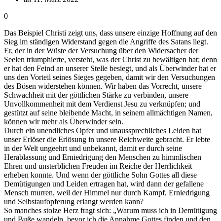
0
Das Beispiel Christi zeigt uns, dass unsere einzige Hoffnung auf den
Sieg im ständigen Widerstand gegen die Angriffe des Satans liegt.
Er, der in der Wüste der Versuchung über den Widersacher der
Seelen triumphierte, versteht, was der Christ zu bewältigen hat; denn
er hat den Feind an unserer Stelle besiegt, und als Überwinder hat er
uns den Vorteil seines Sieges gegeben, damit wir den Versuchungen
des Bösen widerstehen können. Wir haben das Vorrecht, unsere
Schwachheit mit der göttlichen Stärke zu verbinden, unsere
Unvollkommenheit mit dem Verdienst Jesu zu verknüpfen; und
gestützt auf seine bleibende Macht, in seinem allmächtigen Namen,
können wir mehr als Überwinder sein.
Durch ein unendliches Opfer und unaussprechliches Leiden hat
unser Erlöser die Erlösung in unsere Reichweite gebracht. Er lebte
in der Welt ungeehrt und unbekannt, damit er durch seine
Herablassung und Erniedrigung den Menschen zu himmlischen
Ehren und unsterblichen Freuden im Reiche der Herrlichkeit
erheben konnte. Und wenn der göttliche Sohn Gottes all diese
Demütigungen und Leiden ertragen hat, wird dann der gefallene
Mensch murren, weil der Himmel nur durch Kampf, Erniedrigung
und Selbstaufopferung erlangt werden kann?
So manches stolze Herz fragt sich: „Warum muss ich in Demütigung
und Buße wandeln, bevor ich die Annahme Gottes finden und den