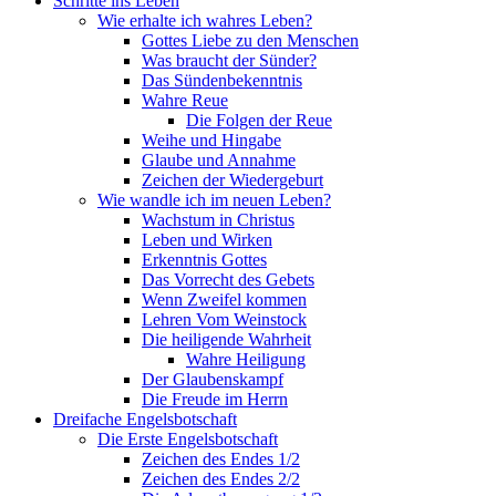
Schritte ins Leben
Wie erhalte ich wahres Leben?
Gottes Liebe zu den Menschen
Was braucht der Sünder?
Das Sündenbekenntnis
Wahre Reue
Die Folgen der Reue
Weihe und Hingabe
Glaube und Annahme
Zeichen der Wiedergeburt
Wie wandle ich im neuen Leben?
Wachstum in Christus
Leben und Wirken
Erkenntnis Gottes
Das Vorrecht des Gebets
Wenn Zweifel kommen
Lehren Vom Weinstock
Die heiligende Wahrheit
Wahre Heiligung
Der Glaubenskampf
Die Freude im Herrn
Dreifache Engelsbotschaft
Die Erste Engelsbotschaft
Zeichen des Endes 1/2
Zeichen des Endes 2/2