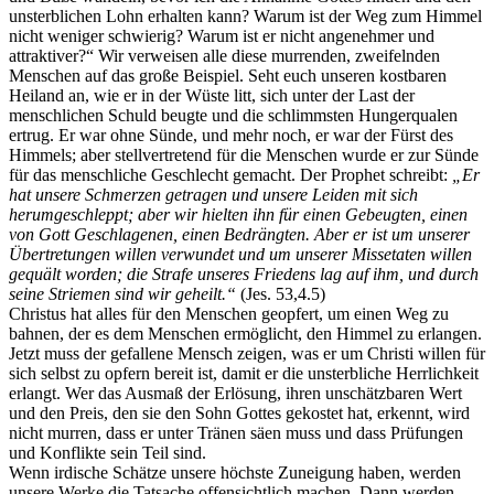
unsterblichen Lohn erhalten kann? Warum ist der Weg zum Himmel
nicht weniger schwierig? Warum ist er nicht angenehmer und
attraktiver?“ Wir verweisen alle diese murrenden, zweifelnden
Menschen auf das große Beispiel. Seht euch unseren kostbaren
Heiland an, wie er in der Wüste litt, sich unter der Last der
menschlichen Schuld beugte und die schlimmsten Hungerqualen
ertrug. Er war ohne Sünde, und mehr noch, er war der Fürst des
Himmels; aber stellvertretend für die Menschen wurde er zur Sünde
für das menschliche Geschlecht gemacht. Der Prophet schreibt:
„Er
hat unsere Schmerzen getragen und unsere Leiden mit sich
herumgeschleppt; aber wir hielten ihn für einen Gebeugten, einen
von Gott Geschlagenen, einen Bedrängten. Aber er ist um unserer
Übertretungen willen verwundet und um unserer Missetaten willen
gequält worden; die Strafe unseres Friedens lag auf ihm, und durch
seine Striemen sind wir geheilt.“
(Jes. 53,4.5)
Christus hat alles für den Menschen geopfert, um einen Weg zu
bahnen, der es dem Menschen ermöglicht, den Himmel zu erlangen.
Jetzt muss der gefallene Mensch zeigen, was er um Christi willen für
sich selbst zu opfern bereit ist, damit er die unsterbliche Herrlichkeit
erlangt. Wer das Ausmaß der Erlösung, ihren unschätzbaren Wert
und den Preis, den sie den Sohn Gottes gekostet hat, erkennt, wird
nicht murren, dass er unter Tränen säen muss und dass Prüfungen
und Konflikte sein Teil sind.
Wenn irdische Schätze unsere höchste Zuneigung haben, werden
unsere Werke die Tatsache offensichtlich machen. Dann werden