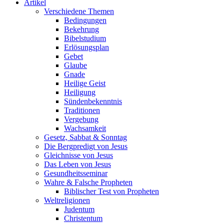
Artikel
Verschiedene Themen
Bedingungen
Bekehrung
Bibelstudium
Erlösungsplan
Gebet
Glaube
Gnade
Heilige Geist
Heiligung
Sündenbekenntnis
Traditionen
Vergebung
Wachsamkeit
Gesetz, Sabbat & Sonntag
Die Bergpredigt von Jesus
Gleichnisse von Jesus
Das Leben von Jesus
Gesundheitsseminar
Wahre & Falsche Propheten
Biblischer Test von Propheten
Weltreligionen
Judentum
Christentum