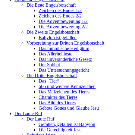
Die Erste Engelsbotschaft
Zeichen des Endes 1/2
Zeichen des Endes 2/2
Die Adventbewegung 1/2
Die Adventbewegung 2/2
Die Zweite Engelsbotschaft
Babylon ist gefallen
Vorbereitung zur Dritten Engelsbotschaft
Das himmlische Heiligtum
Das Allerheiligste
Das unveränderliche Gesetz
Der Sabbat
Das Untersuchungsgericht
Die Dritte Engelsbotschaft
Das „Tier“
666 und weitere Kennzeichen
Das Malzeichen des Tieres
Charakter des Tieres
Das Bild des Tieres
Gebote Gottes und Glaube Jesu
Der Laute Ruf
Der Laute Ruf
Gefallen, gefallen ist Babylon
Die Gerechtigkeit Jesu