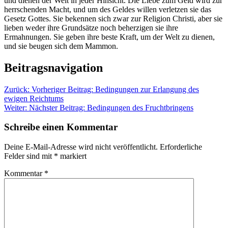
und dienen der Welt in jeder Hinsicht. Die Liebe zum Geld wird zur
herrschenden Macht, und um des Geldes willen verletzen sie das
Gesetz Gottes. Sie bekennen sich zwar zur Religion Christi, aber sie
lieben weder ihre Grundsätze noch beherzigen sie ihre
Ermahnungen. Sie geben ihre beste Kraft, um der Welt zu dienen,
und sie beugen sich dem Mammon.
Beitragsnavigation
Zurück:
Vorheriger Beitrag:
Bedingungen zur Erlangung des
ewigen Reichtums
Weiter:
Nächster Beitrag:
Bedingungen des Fruchtbringens
Schreibe einen Kommentar
Deine E-Mail-Adresse wird nicht veröffentlicht.
Erforderliche
Felder sind mit
*
markiert
Kommentar
*