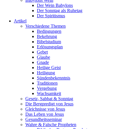
Babylons Wein
Der Wein Babylons
Der Sonntag als Ruhetag
Der Spiritismus
Artikel
Verschiedene Themen
Bedingungen
Bekehrung
Bibelstudium
Erlösungsplan
Gebet
Glaube
Gnade
Heilige Geist
Heiligung
Sündenbekenntnis
Traditionen
Vergebung
Wachsamkeit
Gesetz, Sabbat & Sonntag
Die Bergpredigt von Jesus
Gleichnisse von Jesus
Das Leben von Jesus
Gesundheitsseminar
Wahre & Falsche Propheten