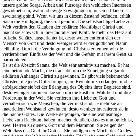
unsere größte Sorge, Arbeit und Fürsorge den weltlichen Interessen
gewidmet sein, während ewige Erwägungen in unseren Plänen
zweitrangig sind. Wenn wir uns in diesem Zustand befinden, erhält
Satan die Huldigung, die Gott gebührt. Die selbstsüchtige Liebe zur
Welt verdirbt den Glauben der erklärten Nachfolger Christi und
macht sie schwach in ihrer moralischen Kraft. Je mehr das Herz auf
irdische Schätze ausgerichtet ist, desto weiter entfernt sich der
Mensch von Gott und desto weniger wird er der göttlichen Natur
teilhaftig. Durch die Vereinigung mit Christus erkennen wir die
verderblichen Einflüsse der Welt und die Gefahr, mit ihrem Geist zu
harmonieren.
Es ist die Absicht Satans, die Welt sehr attraktiv zu machen. Er hat
eine betörende Macht, die er ausübt, um die Zuneigung sogar der
erklärten Anhänger Christi zu gewinnen. Es gibt viele bekennende
Christen, die jedes Opfer bringen, um Reichtum zu erlangen, und je
erfolgreicher sie bei der Erlangung des Objekts ihrer Begierde sind,
desto weniger kümmern sie sich um die kostbare Wahrheit und ihre
Förderung in der Welt. Sie verlieren ihre Liebe zu Gott und
verhalten sich wie Menschen, die verrückt sind. Je mehr sie an
materiellem Wohlstand gewinnen, desto weniger investieren sie in
die Sache Gottes. Die Werke derjenigen, die eine wahnsinnige
Liebe zum Reichtum haben, machen deutlich, dass es unmöglich ist,
zwei Herren zu dienen, Gott und dem Mammon. Sie zeigen der
Welt, dass das Geld ihr Gott ist. Sie huldigen der Macht des Geldes