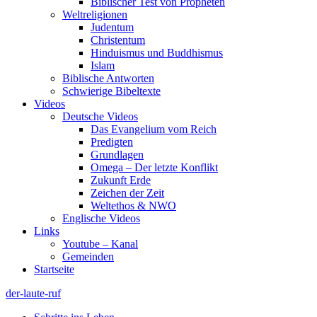
Biblischer Test von Propheten
Weltreligionen
Judentum
Christentum
Hinduismus und Buddhismus
Islam
Biblische Antworten
Schwierige Bibeltexte
Videos
Deutsche Videos
Das Evangelium vom Reich
Predigten
Grundlagen
Omega – Der letzte Konflikt
Zukunft Erde
Zeichen der Zeit
Weltethos & NWO
Englische Videos
Links
Youtube – Kanal
Gemeinden
Startseite
der-laute-ruf