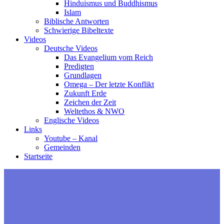
Hinduismus und Buddhismus
Islam
Biblische Antworten
Schwierige Bibeltexte
Videos
Deutsche Videos
Das Evangelium vom Reich
Predigten
Grundlagen
Omega – Der letzte Konflikt
Zukunft Erde
Zeichen der Zeit
Weltethos & NWO
Englische Videos
Links
Youtube – Kanal
Gemeinden
Startseite