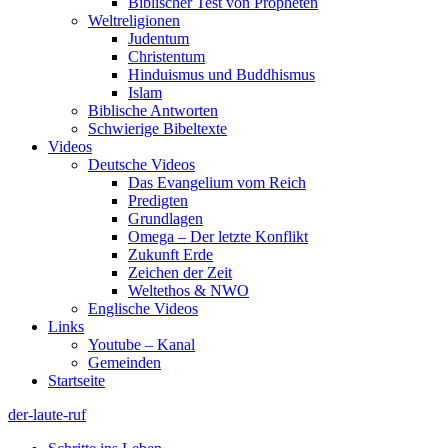
Biblischer Test von Propheten
Weltreligionen
Judentum
Christentum
Hinduismus und Buddhismus
Islam
Biblische Antworten
Schwierige Bibeltexte
Videos
Deutsche Videos
Das Evangelium vom Reich
Predigten
Grundlagen
Omega – Der letzte Konflikt
Zukunft Erde
Zeichen der Zeit
Weltethos & NWO
Englische Videos
Links
Youtube – Kanal
Gemeinden
Startseite
der-laute-ruf