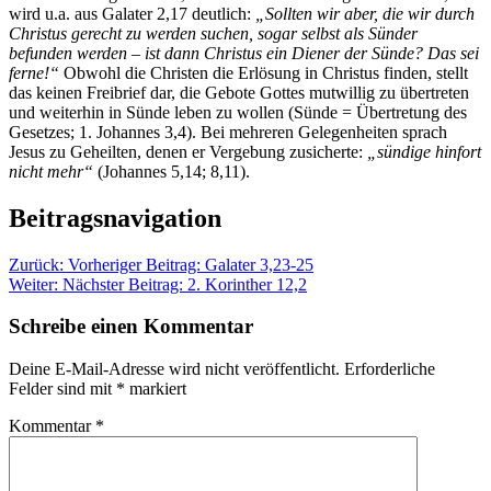
wird u.a. aus Galater 2,17 deutlich:
„Sollten wir aber, die wir durch
Christus gerecht zu werden suchen, sogar selbst als Sünder
befunden werden – ist dann Christus ein Diener der Sünde? Das sei
ferne!“
Obwohl die Christen die Erlösung in Christus finden, stellt
das keinen Freibrief dar, die Gebote Gottes mutwillig zu übertreten
und weiterhin in Sünde leben zu wollen (Sünde = Übertretung des
Gesetzes; 1. Johannes 3,4). Bei mehreren Gelegenheiten sprach
Jesus zu Geheilten, denen er Vergebung zusicherte:
„sündige hinfort
nicht mehr“
(Johannes 5,14; 8,11).
Beitragsnavigation
Zurück:
Vorheriger Beitrag:
Galater 3,23-25
Weiter:
Nächster Beitrag:
2. Korinther 12,2
Schreibe einen Kommentar
Deine E-Mail-Adresse wird nicht veröffentlicht.
Erforderliche
Felder sind mit
*
markiert
Kommentar
*