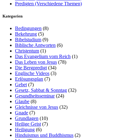
Predigten (Verschiedene Themen)
Kategorien
Bedingungen
(8)
Bekehrung
(5)
Bibelstudium
(9)
Biblische Antworten
(6)
Christentum
(1)
Das Evangelium vom Reich
(1)
Das Leben von Jesus
(78)
Die Bergpredigt
(34)
Englische Videos
(3)
Erlösungsplan
(7)
Gebet
(7)
Gesetz, Sabbat & Sonntag
(32)
Gesundheitsseminar
(24)
Glaube
(8)
Gleichnisse von Jesus
(32)
Gnade
(7)
Grundlagen
(10)
Heilige Geist
(7)
Heiligung
(6)
Hinduismus und Buddhismus
(2)