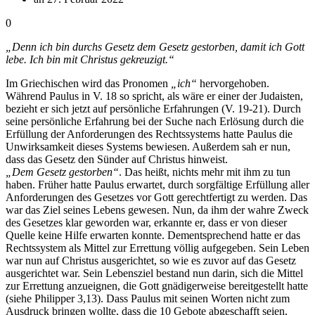
0
„Denn ich bin durchs Gesetz dem Gesetz gestorben, damit ich Gott
lebe. Ich bin mit Christus gekreuzigt.“
Im Griechischen wird das Pronomen
„ich“
hervorgehoben.
Während Paulus in V. 18 so spricht, als wäre er einer der Judaisten,
bezieht er sich jetzt auf persönliche Erfahrungen (V. 19-21). Durch
seine persönliche Erfahrung bei der Suche nach Erlösung durch die
Erfüllung der Anforderungen des Rechtssystems hatte Paulus die
Unwirksamkeit dieses Systems bewiesen. Außerdem sah er nun,
dass das Gesetz den Sünder auf Christus hinweist.
„Dem Gesetz gestorben“
. Das heißt, nichts mehr mit ihm zu tun
haben. Früher hatte Paulus erwartet, durch sorgfältige Erfüllung aller
Anforderungen des Gesetzes vor Gott gerechtfertigt zu werden. Das
war das Ziel seines Lebens gewesen. Nun, da ihm der wahre Zweck
des Gesetzes klar geworden war, erkannte er, dass er von dieser
Quelle keine Hilfe erwarten konnte. Dementsprechend hatte er das
Rechtssystem als Mittel zur Errettung völlig aufgegeben. Sein Leben
war nun auf Christus ausgerichtet, so wie es zuvor auf das Gesetz
ausgerichtet war. Sein Lebensziel bestand nun darin, sich die Mittel
zur Errettung anzueignen, die Gott gnädigerweise bereitgestellt hatte
(siehe Philipper 3,13). Dass Paulus mit seinen Worten nicht zum
Ausdruck bringen wollte, dass die 10 Gebote abgeschafft seien,