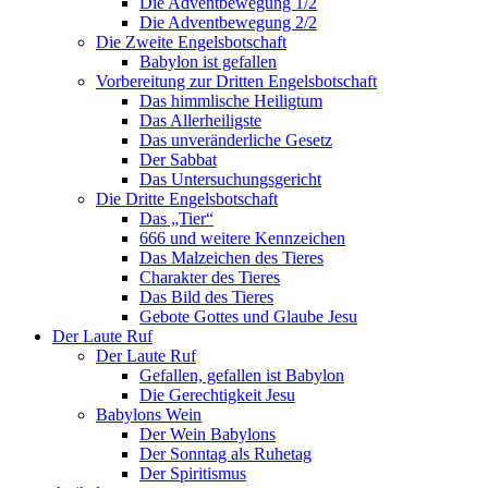
Die Adventbewegung 1/2
Die Adventbewegung 2/2
Die Zweite Engelsbotschaft
Babylon ist gefallen
Vorbereitung zur Dritten Engelsbotschaft
Das himmlische Heiligtum
Das Allerheiligste
Das unveränderliche Gesetz
Der Sabbat
Das Untersuchungsgericht
Die Dritte Engelsbotschaft
Das „Tier“
666 und weitere Kennzeichen
Das Malzeichen des Tieres
Charakter des Tieres
Das Bild des Tieres
Gebote Gottes und Glaube Jesu
Der Laute Ruf
Der Laute Ruf
Gefallen, gefallen ist Babylon
Die Gerechtigkeit Jesu
Babylons Wein
Der Wein Babylons
Der Sonntag als Ruhetag
Der Spiritismus