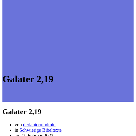
Galater 2,19
Galater 2,19
von
derlauterufadmin
in
Schwierige Bibeltexte
an 27. Februar 2022