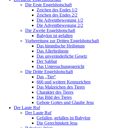
Die Erste Engelsbotschaft
Zeichen des Endes 1/2
Zeichen des Endes 2/2
Die Adventbewegung 1/2
Die Adventbewegung 2/2
Die Zweite Engelsbotschaft
Babylon ist gefallen
Vorbereitung zur Dritten Engelsbotschaft
Das himmlische Heiligtum
Das Allerheiligste
Das unveränderliche Gesetz
Der Sabbat
Das Untersuchungsgericht
Die Dritte Engelsbotschaft
Das „Tier“
666 und weitere Kennzeichen
Das Malzeichen des Tieres
Charakter des Tieres
Das Bild des Tieres
Gebote Gottes und Glaube Jesu
Der Laute Ruf
Der Laute Ruf
Gefallen, gefallen ist Babylon
Die Gerechtigkeit Jesu