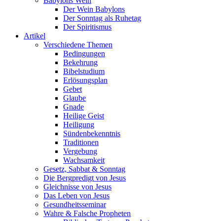
Babylons Wein
Der Wein Babylons
Der Sonntag als Ruhetag
Der Spiritismus
Artikel
Verschiedene Themen
Bedingungen
Bekehrung
Bibelstudium
Erlösungsplan
Gebet
Glaube
Gnade
Heilige Geist
Heiligung
Sündenbekenntnis
Traditionen
Vergebung
Wachsamkeit
Gesetz, Sabbat & Sonntag
Die Bergpredigt von Jesus
Gleichnisse von Jesus
Das Leben von Jesus
Gesundheitsseminar
Wahre & Falsche Propheten