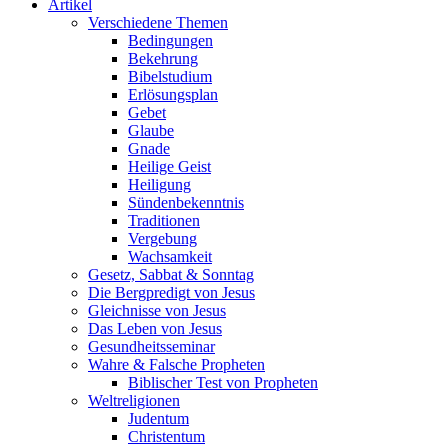
Artikel
Verschiedene Themen
Bedingungen
Bekehrung
Bibelstudium
Erlösungsplan
Gebet
Glaube
Gnade
Heilige Geist
Heiligung
Sündenbekenntnis
Traditionen
Vergebung
Wachsamkeit
Gesetz, Sabbat & Sonntag
Die Bergpredigt von Jesus
Gleichnisse von Jesus
Das Leben von Jesus
Gesundheitsseminar
Wahre & Falsche Propheten
Biblischer Test von Propheten
Weltreligionen
Judentum
Christentum