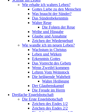
Schritte ins Leben
Wie erhalte ich wahres Leben?
Gottes Liebe zu den Menschen
Was braucht der Sünder?
Das Sündenbekenntnis
Wahre Reue
Die Folgen der Reue
Weihe und Hingabe
Glaube und Annahme
Zeichen der Wiedergeburt
Wie wandle ich im neuen Leben?
Wachstum in Christus
Leben und Wirken
Erkenntnis Gottes
Das Vorrecht des Gebets
Wenn Zweifel kommen
Lehren Vom Weinstock
Die heiligende Wahrheit
Wahre Heiligung
Der Glaubenskampf
Die Freude im Herrn
Dreifache Engelsbotschaft
Die Erste Engelsbotschaft
Zeichen des Endes 1/2
Zeichen des Endes 2/2