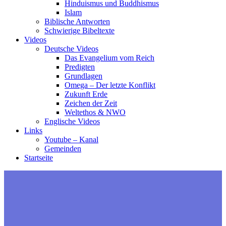
Hinduismus und Buddhismus
Islam
Biblische Antworten
Schwierige Bibeltexte
Videos
Deutsche Videos
Das Evangelium vom Reich
Predigten
Grundlagen
Omega – Der letzte Konflikt
Zukunft Erde
Zeichen der Zeit
Weltethos & NWO
Englische Videos
Links
Youtube – Kanal
Gemeinden
Startseite