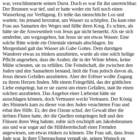
war, verschlimmerte seinen Durst. Doch es war für ihn unerreichbar.
Der Brunnen war tief, und er hatte weder ein Seil noch einen
Wasserkrug zur Verfügung. Er teilte das menschliche Los und
wartete, bis jemand herzutrat, um Wasser zu schöpfen. Da kam eine
Frau aus Samarien des Weges und füllte ihren Krug. Es schien, als
hätte sie die Anwesenheit von Jesus gar nicht bemerkt. Als sie sich
umdrehte, um wegzugehen, bat Jesus sie um etwas Wasser. Eine
solche Bitte würde ein Orientale niemals abschlagen. Im
Morgenland galt das Wasser als Gabe Gottes. Dem durstigen
Wanderer etwas zu trinken anzubieten, wurde als eine solch heilige
Pflicht angesehen, dass die Araber, die in der Wüste lebten, keine
Mühe scheuten, sie zu erfüllen. Die Feindschaft, die zwischen den
Juden und den Samaritern bestand, hielt die Frau jedoch davon ab,
Jesus diesen Gefallen anzubieten. Aber der Erlöser wollte Zugang
zu ihrem Herzen finden. Mit einem Feingefühl, das der göttlichen
Liebe entspringt, bat er sie zuerst um einen Gefallen, statt ihr einen
solchen anzubieten. Das Angebot einer Liebestat hätte sie
ausschlagen können, doch Vertrauen weckt Vertrauen. Der König
des Himmels kam zu dieser von den Juden verachteten Frau und
erbat ihre Hilfe. Er, der den Ozean schuf, der Gewalt über die
tiefsten Fluten hatte, der die Quellen entspringen ließ und den
Flüssen ihren Weg bahnte, ruhte sich erschöpft am Jakobsbrunnen
aus und war sogar auf die Hilfsbereitschaft einer Fremden
angewiesen, um etwas trinken zu können. Die Frau sah, dass Jesus
Jude war. In ihrer Überraschung vergaß sie, seinen Wunsch zu