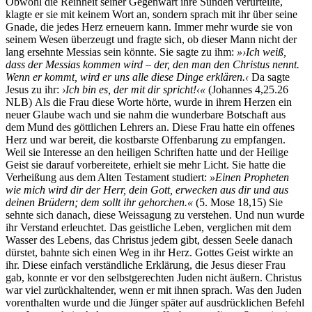
Obwohl die Reinheit seiner Gegenwart ihre Sünden verurteilte,
klagte er sie mit keinem Wort an, sondern sprach mit ihr über seine
Gnade, die jedes Herz erneuern kann. Immer mehr wurde sie von
seinem Wesen überzeugt und fragte sich, ob dieser Mann nicht der
lang ersehnte Messias sein könnte. Sie sagte zu ihm:
»›Ich weiß,
dass der Messias kommen wird – der, den man den Christus nennt.
Wenn er kommt, wird er uns alle diese Dinge erklären.‹
Da sagte
Jesus zu ihr:
›Ich bin es, der mit dir spricht!‹«
(Johannes 4,25.26
NLB) Als die Frau diese Worte hörte, wurde in ihrem Herzen ein
neuer Glaube wach und sie nahm die wunderbare Botschaft aus
dem Mund des göttlichen Lehrers an. Diese Frau hatte ein offenes
Herz und war bereit, die kostbarste Offenbarung zu empfangen.
Weil sie Interesse an den heiligen Schriften hatte und der Heilige
Geist sie darauf vorbereitete, erhielt sie mehr Licht. Sie hatte die
Verheißung aus dem Alten Testament studiert:
»Einen Propheten
wie mich wird dir der Herr, dein Gott, erwecken aus dir und aus
deinen Brüdern; dem sollt ihr gehorchen.«
(5. Mose 18,15) Sie
sehnte sich danach, diese Weissagung zu verstehen. Und nun wurde
ihr Verstand erleuchtet. Das geistliche Leben, verglichen mit dem
Wasser des Lebens, das Christus jedem gibt, dessen Seele danach
dürstet, bahnte sich einen Weg in ihr Herz. Gottes Geist wirkte an
ihr. Diese einfach verständliche Erklärung, die Jesus dieser Frau
gab, konnte er vor den selbstgerechten Juden nicht äußern. Christus
war viel zurückhaltender, wenn er mit ihnen sprach. Was den Juden
vorenthalten wurde und die Jünger später auf ausdrücklichen Befehl