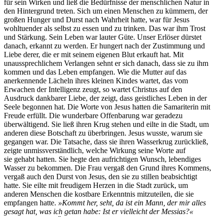
für sein Wirken und ließ die Bedürfnisse der menschlichen Natur in
den Hintergrund treten. Sich um einen Menschen zu kümmern, der
großen Hunger und Durst nach Wahrheit hatte, war für Jesus
wohltuender als selbst zu essen und zu trinken. Das war ihm Trost
und Stärkung. Sein Leben war lauter Güte. Unser Erlöser dürstet
danach, erkannt zu werden. Er hungert nach der Zustimmung und
Liebe derer, die er mit seinem eigenen Blut erkauft hat. Mit
unaussprechlichem Verlangen sehnt er sich danach, dass sie zu ihm
kommen und das Leben empfangen. Wie die Mutter auf das
anerkennende Lächeln ihres kleinen Kindes wartet, das vom
Erwachen der Intelligenz zeugt, so wartet Christus auf den
Ausdruck dankbarer Liebe, der zeigt, dass geistliches Leben in der
Seele begonnen hat. Die Worte von Jesus hatten die Samariterin mit
Freude erfüllt. Die wunderbare Offenbarung war geradezu
überwältigend. Sie ließ ihren Krug stehen und eilte in die Stadt, um
anderen diese Botschaft zu überbringen. Jesus wusste, warum sie
gegangen war. Die Tatsache, dass sie ihren Wasserkrug zurückließ,
zeigte unmissverständlich, welche Wirkung seine Worte auf
sie gehabt hatten. Sie hegte den aufrichtigen Wunsch, lebendiges
Wasser zu bekommen. Die Frau vergaß den Grund ihres Kommens,
vergaß auch den Durst von Jesus, den sie zu stillen beabsichtigt
hatte. Sie eilte mit freudigem Herzen in die Stadt zurück, um
anderen Menschen die kostbare Erkenntnis mitzuteilen, die sie
empfangen hatte.
»Kommt her, seht, da ist ein Mann, der mir alles
gesagt hat, was ich getan habe: Ist er vielleicht der Messias?«