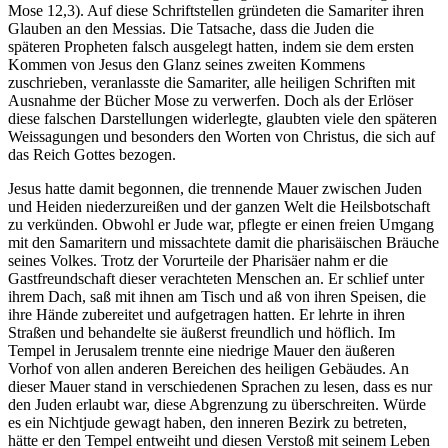
Mose 12,3). Auf diese Schriftstellen gründeten die Samariter ihren
Glauben an den Messias. Die Tatsache, dass die Juden die
späteren Propheten falsch ausgelegt hatten, indem sie dem ersten
Kommen von Jesus den Glanz seines zweiten Kommens
zuschrieben, veranlasste die Samariter, alle heiligen Schriften mit
Ausnahme der Bücher Mose zu verwerfen. Doch als der Erlöser
diese falschen Darstellungen widerlegte, glaubten viele den späteren
Weissagungen und besonders den Worten von Christus, die sich auf
das Reich Gottes bezogen.
Jesus hatte damit begonnen, die trennende Mauer zwischen Juden
und Heiden niederzureißen und der ganzen Welt die Heilsbotschaft
zu verkünden. Obwohl er Jude war, pflegte er einen freien Umgang
mit den Samaritern und missachtete damit die pharisäischen Bräuche
seines Volkes. Trotz der Vorurteile der Pharisäer nahm er die
Gastfreundschaft dieser verachteten Menschen an. Er schlief unter
ihrem Dach, saß mit ihnen am Tisch und aß von ihren Speisen, die
ihre Hände zubereitet und aufgetragen hatten. Er lehrte in ihren
Straßen und behandelte sie äußerst freundlich und höflich. Im
Tempel in Jerusalem trennte eine niedrige Mauer den äußeren
Vorhof von allen anderen Bereichen des heiligen Gebäudes. An
dieser Mauer stand in verschiedenen Sprachen zu lesen, dass es nur
den Juden erlaubt war, diese Abgrenzung zu überschreiten. Würde
es ein Nichtjude gewagt haben, den inneren Bezirk zu betreten,
hätte er den Tempel entweiht und diesen Verstoß mit seinem Leben