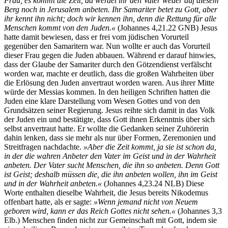
Frau, es kommt die Zeit, da werdet ihr den Vater weder auf diesem
Berg noch in Jerusalem anbeten. Ihr Samariter betet zu Gott, aber
ihr kennt ihn nicht; doch wir kennen ihn, denn die Rettung für alle
Menschen kommt von den Juden.«
(Johannes 4,21.22 GNB) Jesus
hatte damit bewiesen, dass er frei vom jüdischen Vorurteil
gegenüber den Samaritern war. Nun wollte er auch das Vorurteil
dieser Frau gegen die Juden abbauen. Während er darauf hinwies,
dass der Glaube der Samariter durch den Götzendienst verfälscht
worden war, machte er deutlich, dass die großen Wahrheiten über
die Erlösung den Juden anvertraut worden waren. Aus ihrer Mitte
würde der Messias kommen. In den heiligen Schriften hatten die
Juden eine klare Darstellung vom Wesen Gottes und von den
Grundsätzen seiner Regierung. Jesus reihte sich damit in das Volk
der Juden ein und bestätigte, dass Gott ihnen Erkenntnis über sich
selbst anvertraut hatte. Er wollte die Gedanken seiner Zuhörerin
dahin lenken, dass sie mehr als nur über Formen, Zeremonien und
Streitfragen nachdachte.
»Aber die Zeit kommt, ja sie ist schon da,
in der die wahren Anbeter den Vater im Geist und in der Wahrheit
anbeten. Der Vater sucht Menschen, die ihn so anbeten. Denn Gott
ist Geist; deshalb müssen die, die ihn anbeten wollen, ihn im Geist
und in der Wahrheit anbeten.«
(Johannes 4,23.24 NLB) Diese
Worte enthalten dieselbe Wahrheit, die Jesus bereits Nikodemus
offenbart hatte, als er sagte:
»Wenn jemand nicht von Neuem
geboren wird, kann er das Reich Gottes nicht sehen.«
(Johannes 3,3
Elb.) Menschen finden nicht zur Gemeinschaft mit Gott, indem sie