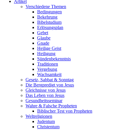
Artikel
Verschiedene Themen
Bedingungen
Bekehrung
Bibelstudium
Erlösungsplan
Gebet
Glaube
Gnade
Heilige Geist
Heiligung
Sündenbekenntnis
Traditionen
Vergebung
Wachsamkeit
Gesetz, Sabbat & Sonntag
Die Bergpredigt von Jesus
Gleichnisse von Jesus
Das Leben von Jesus
Gesundheitsseminar
Wahre & Falsche Propheten
Biblischer Test von Propheten
Weltreligionen
Judentum
Christentum