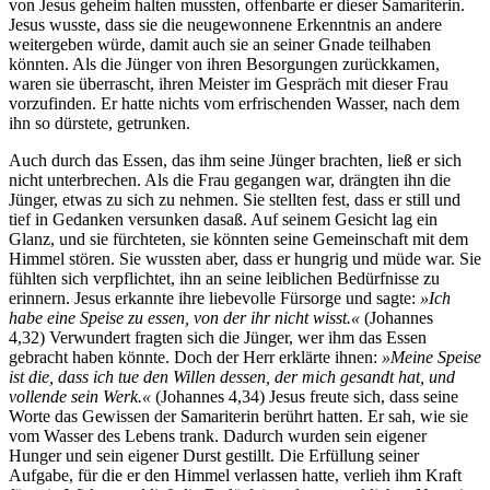
von Jesus geheim halten mussten, offenbarte er dieser Samariterin.
Jesus wusste, dass sie die neugewonnene Erkenntnis an andere
weitergeben würde, damit auch sie an seiner Gnade teilhaben
könnten. Als die Jünger von ihren Besorgungen zurückkamen,
waren sie überrascht, ihren Meister im Gespräch mit dieser Frau
vorzufinden. Er hatte nichts vom erfrischenden Wasser, nach dem
ihn so dürstete, getrunken.
Auch durch das Essen, das ihm seine Jünger brachten, ließ er sich
nicht unterbrechen. Als die Frau gegangen war, drängten ihn die
Jünger, etwas zu sich zu nehmen. Sie stellten fest, dass er still und
tief in Gedanken versunken dasaß. Auf seinem Gesicht lag ein
Glanz, und sie fürchteten, sie könnten seine Gemeinschaft mit dem
Himmel stören. Sie wussten aber, dass er hungrig und müde war. Sie
fühlten sich verpflichtet, ihn an seine leiblichen Bedürfnisse zu
erinnern. Jesus erkannte ihre liebevolle Fürsorge und sagte:
»Ich
habe eine Speise zu essen, von der ihr nicht wisst.«
(Johannes
4,32) Verwundert fragten sich die Jünger, wer ihm das Essen
gebracht haben könnte. Doch der Herr erklärte ihnen:
»Meine Speise
ist die, dass ich tue den Willen dessen, der mich gesandt hat, und
vollende sein Werk.«
(Johannes 4,34) Jesus freute sich, dass seine
Worte das Gewissen der Samariterin berührt hatten. Er sah, wie sie
vom Wasser des Lebens trank. Dadurch wurden sein eigener
Hunger und sein eigener Durst gestillt. Die Erfüllung seiner
Aufgabe, für die er den Himmel verlassen hatte, verlieh ihm Kraft