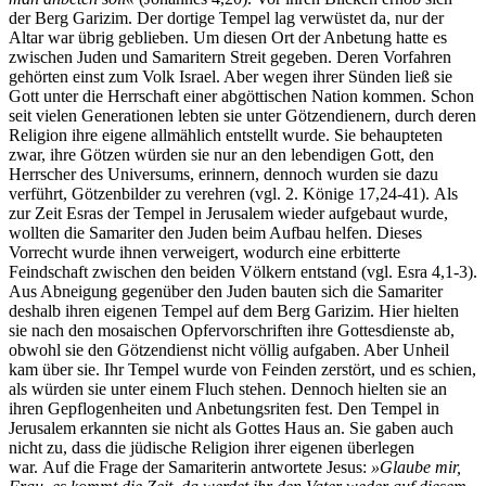
der Berg Garizim. Der dortige Tempel lag verwüstet da, nur der
Altar war übrig geblieben. Um diesen Ort der Anbetung hatte es
zwischen Juden und Samaritern Streit gegeben. Deren Vorfahren
gehörten einst zum Volk Israel. Aber wegen ihrer Sünden ließ sie
Gott unter die Herrschaft einer abgöttischen Nation kommen. Schon
seit vielen Generationen lebten sie unter Götzendienern, durch deren
Religion ihre eigene allmählich entstellt wurde. Sie behaupteten
zwar, ihre Götzen würden sie nur an den lebendigen Gott, den
Herrscher des Universums, erinnern, dennoch wurden sie dazu
verführt, Götzenbilder zu verehren (vgl. 2. Könige 17,24-41). Als
zur Zeit Esras der Tempel in Jerusalem wieder aufgebaut wurde,
wollten die Samariter den Juden beim Aufbau helfen. Dieses
Vorrecht wurde ihnen verweigert, wodurch eine erbitterte
Feindschaft zwischen den beiden Völkern entstand (vgl. Esra 4,1-3).
Aus Abneigung gegenüber den Juden bauten sich die Samariter
deshalb ihren eigenen Tempel auf dem Berg Garizim. Hier hielten
sie nach den mosaischen Opfervorschriften ihre Gottesdienste ab,
obwohl sie den Götzendienst nicht völlig aufgaben. Aber Unheil
kam über sie. Ihr Tempel wurde von Feinden zerstört, und es schien,
als würden sie unter einem Fluch stehen. Dennoch hielten sie an
ihren Gepflogenheiten und Anbetungsriten fest. Den Tempel in
Jerusalem erkannten sie nicht als Gottes Haus an. Sie gaben auch
nicht zu, dass die jüdische Religion ihrer eigenen überlegen
war. Auf die Frage der Samariterin antwortete Jesus:
»Glaube mir,