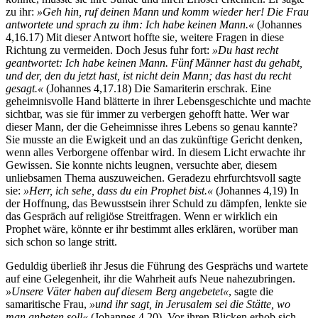
zu ihr:
»Geh hin, ruf deinen Mann und komm wieder her! Die Frau
antwortete und sprach zu ihm: Ich habe keinen Mann.«
(Johannes
4,16.17) Mit dieser Antwort hoffte sie, weitere Fragen in diese
Richtung zu vermeiden. Doch Jesus fuhr fort:
»Du hast recht
geantwortet: Ich habe keinen Mann. Fünf Männer hast du gehabt,
und der, den du jetzt hast, ist nicht dein Mann; das hast du recht
gesagt.«
(Johannes 4,17.18) Die Samariterin erschrak. Eine
geheimnisvolle Hand blätterte in ihrer Lebensgeschichte und machte
sichtbar, was sie für immer zu verbergen gehofft hatte. Wer war
dieser Mann, der die Geheimnisse ihres Lebens so genau kannte?
Sie musste an die Ewigkeit und an das zukünftige Gericht denken,
wenn alles Verborgene offenbar wird. In diesem Licht erwachte ihr
Gewissen. Sie konnte nichts leugnen, versuchte aber, diesem
unliebsamen Thema auszuweichen. Geradezu ehrfurchtsvoll sagte
sie:
»Herr, ich sehe, dass du ein Prophet bist.«
(Johannes 4,19) In
der Hoffnung, das Bewusstsein ihrer Schuld zu dämpfen, lenkte sie
das Gespräch auf religiöse Streitfragen. Wenn er wirklich ein
Prophet wäre, könnte er ihr bestimmt alles erklären, worüber man
sich schon so lange stritt.
Geduldig überließ ihr Jesus die Führung des Gesprächs und wartete
auf eine Gelegenheit, ihr die Wahrheit aufs Neue nahezubringen.
»Unsere Väter haben auf diesem Berg angebetet«
, sagte die
samaritische Frau,
»und ihr sagt, in Jerusalem sei die Stätte, wo
man anbeten soll«
(Johannes 4,20). Vor ihren Blicken erhob sich