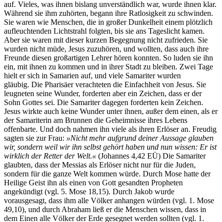
auf. Vieles, was ihnen bislang unverständlich war, wurde ihnen klar.
Während sie ihm zuhörten, begann ihre Ratlosigkeit zu schwinden.
Sie waren wie Menschen, die in großer Dunkelheit einem plötzlich
aufleuchtenden Lichtstrahl folgten, bis sie ans Tageslicht kamen.
Aber sie waren mit dieser kurzen Begegnung nicht zufrieden. Sie
wurden nicht müde, Jesus zuzuhören, und wollten, dass auch ihre
Freunde diesen großartigen Lehrer hören konnten. So luden sie ihn
ein, mit ihnen zu kommen und in ihrer Stadt zu bleiben. Zwei Tage
hielt er sich in Samarien auf, und viele Samariter wurden
gläubig. Die Pharisäer verachteten die Einfachheit von Jesus. Sie
leugneten seine Wunder, forderten aber ein Zeichen, dass er der
Sohn Gottes sei. Die Samariter dagegen forderten kein Zeichen.
Jesus wirkte auch keine Wunder unter ihnen, außer dem einen, als er
der Samariterin am Brunnen die Geheimnisse ihres Lebens
offenbarte. Und doch nahmen ihn viele als ihren Erlöser an. Freudig
sagten sie zur Frau:
»Nicht mehr aufgrund deiner Aussage glauben
wir, sondern weil wir ihn selbst gehört haben und nun wissen: Er ist
wirklich der Retter der Welt.«
(Johannes 4,42 EÜ) Die Samariter
glaubten, dass der Messias als Erlöser nicht nur für die Juden,
sondern für die ganze Welt kommen würde. Durch Mose hatte der
Heilige Geist ihn als einen von Gott gesandten Propheten
angekündigt (vgl. 5. Mose 18,15). Durch Jakob wurde
vorausgesagt, dass ihm alle Völker anhangen würden (vgl. 1. Mose
49,10), und durch Abraham ließ er die Menschen wissen, dass in
dem Einen alle Völker der Erde gesegnet werden sollten (vgl. 1.