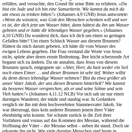
erfüllen, und versuchte, den Grund für seine Bitte zu erfahren.
»Du
bist ein Jude und ich bin eine Samariterin. Wie kannst du mich da
um etwas zu trinken bitten?«
(Johannes 4,9 GNB) Jesus antwortete:
»Wenn du wüsstest, was Gott den Menschen schenken will und wer
es ist, der dich jetzt um Wasser bittet, dann hättest du ihn um Wasser
gebeten und er hätte dir lebendiges Wasser gegeben.«
(Johannes
4,10 GNB) Du wunderst dich, dass ich dich um einen so geringen
Gefallen bitte? Um einen Schluck Wasser aus diesem Brunnen?
Hättest du mich darum gebeten, ich hätte dir vom Wasser des
ewigen Lebens gegeben. Die Frau verstand die Worte von Jesus
nicht, spürte aber deren ernste Bedeutung. Ihre leicht scherzende Art
begann sich zu ändern. Da sie annahm, dass Jesus von diesem
Brunnen sprach, entgegnete sie:
»Aber, Herr, du hast weder ein Seil
noch einen Eimer … und dieser Brunnen ist sehr tief. Woher willst
du denn dieses lebendige Wasser nehmen? Bist du etwa größer als
unser Vater Jakob, der uns diesen Brunnen hinterließ? Wie kannst
du besseres Wasser versprechen, als er und seine Söhne und sein
Vieh hatten?«
(Johannes 4,11.12 NLB) Vor sich sah sie nur einen
durstigen Wanderer, der müde und staubig war. In Gedanken
verglich sie ihn mit dem hochverehrten Stammesvater Jakob. Sie
war überzeugt, dass kein anderer Brunnen jenem ihrer Väter
ebenbürtig sein konnte. Sie schaute zurück in die Zeit ihrer
Vorfahren und voraus auf das Kommen des Messias, während die
Hoffnung der Väter – der Messias selbst – neben ihr stand. Doch sie
erkannte ihn nicht. Wie viele durstige Menschen sind heute in