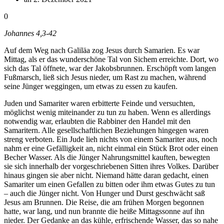
0
Johannes 4,3-42
Auf dem Weg nach Galiläa zog Jesus durch Samarien. Es war
Mittag, als er das wunderschöne Tal von Sichem erreichte. Dort, wo
sich das Tal öffnete, war der Jakobsbrunnen. Erschöpft vom langen
Fußmarsch, ließ sich Jesus nieder, um Rast zu machen, während
seine Jünger weggingen, um etwas zu essen zu kaufen.
Juden und Samariter waren erbitterte Feinde und versuchten,
möglichst wenig miteinander zu tun zu haben. Wenn es allerdings
notwendig war, erlaubten die Rabbiner den Handel mit den
Samaritern. Alle gesellschaftlichen Beziehungen hingegen waren
streng verboten. Ein Jude lieh nichts von einem Samariter aus, noch
nahm er eine Gefälligkeit an, nicht einmal ein Stück Brot oder einen
Becher Wasser. Als die Jünger Nahrungsmittel kauften, bewegten
sie sich innerhalb der vorgeschriebenen Sitten ihres Volkes. Darüber
hinaus gingen sie aber nicht. Niemand hätte daran gedacht, einen
Samariter um einen Gefallen zu bitten oder ihm etwas Gutes zu tun
– auch die Jünger nicht. Von Hunger und Durst geschwächt saß
Jesus am Brunnen. Die Reise, die am frühen Morgen begonnen
hatte, war lang, und nun brannte die heiße Mittagssonne auf ihn
nieder. Der Gedanke an das kühle, erfrischende Wasser, das so nahe