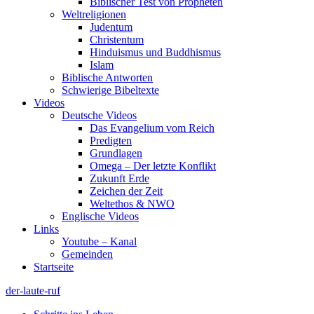
Biblischer Test von Propheten
Weltreligionen
Judentum
Christentum
Hinduismus und Buddhismus
Islam
Biblische Antworten
Schwierige Bibeltexte
Videos
Deutsche Videos
Das Evangelium vom Reich
Predigten
Grundlagen
Omega – Der letzte Konflikt
Zukunft Erde
Zeichen der Zeit
Weltethos & NWO
Englische Videos
Links
Youtube – Kanal
Gemeinden
Startseite
der-laute-ruf