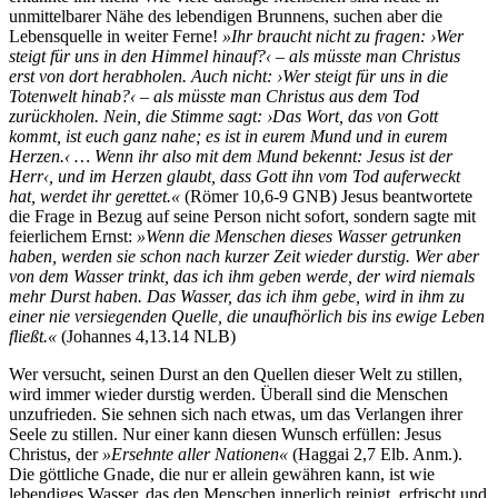
unmittelbarer Nähe des lebendigen Brunnens, suchen aber die
Lebensquelle in weiter Ferne!
»Ihr braucht nicht zu fragen: ›Wer
steigt für uns in den Himmel hinauf?‹ – als müsste man Christus
erst von dort herabholen. Auch nicht: ›Wer steigt für uns in die
Totenwelt hinab?‹ – als müsste man Christus aus dem Tod
zurückholen. Nein, die Stimme sagt: ›Das Wort, das von Gott
kommt, ist euch ganz nahe; es ist in eurem Mund und in eurem
Herzen.‹ … Wenn ihr also mit dem Mund bekennt: Jesus ist der
Herr‹, und im Herzen glaubt, dass Gott ihn vom Tod auferweckt
hat, werdet ihr gerettet.«
(Römer 10,6-9 GNB) Jesus beantwortete
die Frage in Bezug auf seine Person nicht sofort, sondern sagte mit
feierlichem Ernst:
»Wenn die Menschen dieses Wasser getrunken
haben, werden sie schon nach kurzer Zeit wieder durstig. Wer aber
von dem Wasser trinkt, das ich ihm geben werde, der wird niemals
mehr Durst haben. Das Wasser, das ich ihm gebe, wird in ihm zu
einer nie versiegenden Quelle, die unaufhörlich bis ins ewige Leben
fließt.«
(Johannes 4,13.14 NLB)
Wer versucht, seinen Durst an den Quellen dieser Welt zu stillen,
wird immer wieder durstig werden. Überall sind die Menschen
unzufrieden. Sie sehnen sich nach etwas, um das Verlangen ihrer
Seele zu stillen. Nur einer kann diesen Wunsch erfüllen: Jesus
Christus, der
»Ersehnte aller Nationen«
(Haggai 2,7 Elb. Anm.).
Die göttliche Gnade, die nur er allein gewähren kann, ist wie
lebendiges Wasser, das den Menschen innerlich reinigt, erfrischt und