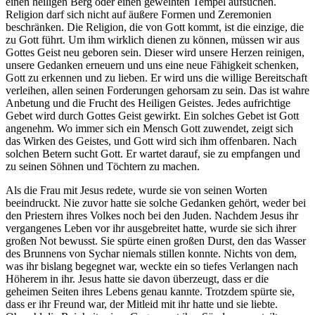
einen heiligen Berg oder einen geweihten Tempel aufsuchen.
Religion darf sich nicht auf äußere Formen und Zeremonien
beschränken. Die Religion, die von Gott kommt, ist die einzige, die
zu Gott führt. Um ihm wirklich dienen zu können, müssen wir aus
Gottes Geist neu geboren sein. Dieser wird unsere Herzen reinigen,
unsere Gedanken erneuern und uns eine neue Fähigkeit schenken,
Gott zu erkennen und zu lieben. Er wird uns die willige Bereitschaft
verleihen, allen seinen Forderungen gehorsam zu sein. Das ist wahre
Anbetung und die Frucht des Heiligen Geistes. Jedes aufrichtige
Gebet wird durch Gottes Geist gewirkt. Ein solches Gebet ist Gott
angenehm. Wo immer sich ein Mensch Gott zuwendet, zeigt sich
das Wirken des Geistes, und Gott wird sich ihm offenbaren. Nach
solchen Betern sucht Gott. Er wartet darauf, sie zu empfangen und
zu seinen Söhnen und Töchtern zu machen.
Als die Frau mit Jesus redete, wurde sie von seinen Worten
beeindruckt. Nie zuvor hatte sie solche Gedanken gehört, weder bei
den Priestern ihres Volkes noch bei den Juden. Nachdem Jesus ihr
vergangenes Leben vor ihr ausgebreitet hatte, wurde sie sich ihrer
großen Not bewusst. Sie spürte einen großen Durst, den das Wasser
des Brunnens von Sychar niemals stillen konnte. Nichts von dem,
was ihr bislang begegnet war, weckte ein so tiefes Verlangen nach
Höherem in ihr. Jesus hatte sie davon überzeugt, dass er die
geheimen Seiten ihres Lebens genau kannte. Trotzdem spürte sie,
dass er ihr Freund war, der Mitleid mit ihr hatte und sie liebte.