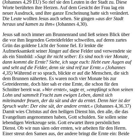
(Johannes 4,29 EÜ) So rief sie den Leuten in der Stadt zu. Diese
Worte berührten ihre Herzen. Auf dem Gesicht der Frau lag ein
neuer Ausdruck, und ihre ganze Erscheinung hatte sich verändert.
Die Leute wollten Jesus auch sehen. Sie gingen
»aus der Stadt
heraus und kamen zu ihm«
(Johannes 4,30).
Jesus saß noch immer am Brunnenrand und ließ seinen Blick über
die vor ihm liegenden Getreidefelder schweifen, auf deren zartes
Grün das goldene Licht der Sonne fiel. Er lenkte die
Aufmerksamkeit seiner Jünger auf diese Felder und verwendete sie
als ein Sinnbild:
»Sagt ihr nicht selber: Es sind noch vier Monate,
dann kommt die Ernte? Siehe, ich sage euch: Hebt eure Augen auf
und seht auf die Felder, denn sie sind reif zur Ernte.« (Johannes
4,35)
Während er so sprach, blickte er auf die Menschen, die sich
dem Brunnen näherten. Es waren noch vier Monate bis zur
Getreideernte, doch hier sah er eine Ernte, die schon für den
Schnitter bereit war.
»Wer erntet«,
sagte er
, »empfängt schon seinen
Lohn und sammelt Frucht zum ewigen Leben, damit sich
miteinander freuen, der da sät und der da erntet. Denn hier ist der
Spruch wahr: Der eine sät, der andere erntet.«
(Johannes 4,36.37)
Damit wies Christus auf den heiligen Dienst hin, den alle, die das
Evangelium angenommen haben, Gott schulden. Sie sollen seine
lebendigen Werkzeuge sein. Gott erwartet ihren persönlichen
Dienst. Ob wir nun säen oder ernten, wir arbeiten für den Herrn.
Einer streut den Samen aus, der andere bringt die Ernte ein: Beide