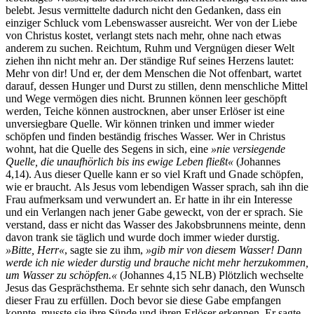
belebt. Jesus vermittelte dadurch nicht den Gedanken, dass ein
einziger Schluck vom Lebenswasser ausreicht. Wer von der Liebe
von Christus kostet, verlangt stets nach mehr, ohne nach etwas
anderem zu suchen. Reichtum, Ruhm und Vergnügen dieser Welt
ziehen ihn nicht mehr an. Der ständige Ruf seines Herzens lautet:
Mehr von dir! Und er, der dem Menschen die Not offenbart, wartet
darauf, dessen Hunger und Durst zu stillen, denn menschliche Mittel
und Wege vermögen dies nicht. Brunnen können leer geschöpft
werden, Teiche können austrocknen, aber unser Erlöser ist eine
unversiegbare Quelle. Wir können trinken und immer wieder
schöpfen und finden beständig frisches Wasser. Wer in Christus
wohnt, hat die Quelle des Segens in sich, eine
»nie versiegende
Quelle, die unaufhörlich bis ins ewige Leben fließt«
(Johannes
4,14). Aus dieser Quelle kann er so viel Kraft und Gnade schöpfen,
wie er braucht. Als Jesus vom lebendigen Wasser sprach, sah ihn die
Frau aufmerksam und verwundert an. Er hatte in ihr ein Interesse
und ein Verlangen nach jener Gabe geweckt, von der er sprach. Sie
verstand, dass er nicht das Wasser des Jakobsbrunnens meinte, denn
davon trank sie täglich und wurde doch immer wieder durstig.
»Bitte, Herr«
, sagte sie zu ihm,
»gib mir von diesem Wasser! Dann
werde ich nie wieder durstig und brauche nicht mehr herzukommen,
um Wasser zu schöpfen.«
(Johannes 4,15 NLB) Plötzlich wechselte
Jesus das Gesprächsthema. Er sehnte sich sehr danach, den Wunsch
dieser Frau zu erfüllen. Doch bevor sie diese Gabe empfangen
konnte, musste sie ihre Sünde und ihren Erlöser erkennen. Er sagte