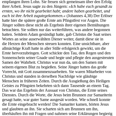
empfangen ihren Lohn. Sie freuen sich gemeinsam über den Erfolg
ihrer Arbeit. Jesus sagte zu den Jüngern:
»Ich habe euch gesandt zu
ernten, wo ihr nicht gearbeitet habt; andere haben gearbeitet, und
euch ist ihre Arbeit zugutegekommen.«
(Johannes 4,38) Der Erlöser
hatte hier die spätere große Ernte am Pfingstfest vor Augen. Die
Jünger sollten diese nicht als Ergebnis ihrer eigenen Bemühungen
betrachten. Sie sollten nur das weiterführen, was andere begonnen
hatten. Seitdem Adam gesündigt hatte, gab Christus die Saat seines
Wortes an seine auserwählten Diener weiter, damit diese sie in
die Herzen der Menschen streuen konnten. Eine unsichtbare, aber
allmächtige Kraft hatte in aller Stille erfolgreich gewirkt, um die
Ernte hervorzubringen. Gott schickte den Tau, den Regen und den
Sonnenschein seiner Gnade und hegte und pflegte den ausgestreuten
Samen der Wahrheit. Christus war nun da, um den Samen mit
seinem eigenen Blut zu begießen. Seine Jünger hatten das große
Vorrecht, mit Gott zusammenzuarbeiten. Sie waren Mitarbeiter von
Christus und standen in derselben Nachfolge wie gläubige
Menschen in früheren Zeiten. Durch die Ausgießung des Heiligen
Geistes zu Pfingsten bekehrten sich dann Tausende an einem Tag.
Das war das Ergebnis der Aussaat von Christus, die Ernte seines
Dienstes. Durch die Worte, die Jesus beim Brunnen zur Samariterin
gesagt hatte, war guter Same ausgesät worden. Wie schnell konnte
die Ernte eingebracht werden! Die Samariter kamen, hörten Jesus
und glaubten an ihn. Sie scharten sich am Brunnen um ihn,
überhäuften ihn mit Fragen und nahmen seine Erklärungen begierig