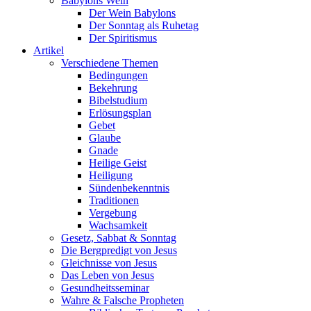
Babylons Wein
Der Wein Babylons
Der Sonntag als Ruhetag
Der Spiritismus
Artikel
Verschiedene Themen
Bedingungen
Bekehrung
Bibelstudium
Erlösungsplan
Gebet
Glaube
Gnade
Heilige Geist
Heiligung
Sündenbekenntnis
Traditionen
Vergebung
Wachsamkeit
Gesetz, Sabbat & Sonntag
Die Bergpredigt von Jesus
Gleichnisse von Jesus
Das Leben von Jesus
Gesundheitsseminar
Wahre & Falsche Propheten