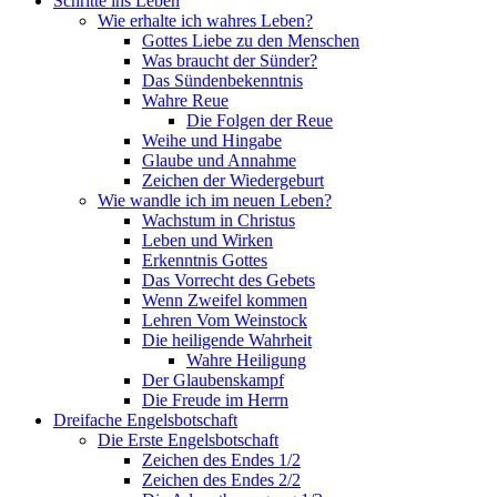
Schritte ins Leben
Wie erhalte ich wahres Leben?
Gottes Liebe zu den Menschen
Was braucht der Sünder?
Das Sündenbekenntnis
Wahre Reue
Die Folgen der Reue
Weihe und Hingabe
Glaube und Annahme
Zeichen der Wiedergeburt
Wie wandle ich im neuen Leben?
Wachstum in Christus
Leben und Wirken
Erkenntnis Gottes
Das Vorrecht des Gebets
Wenn Zweifel kommen
Lehren Vom Weinstock
Die heiligende Wahrheit
Wahre Heiligung
Der Glaubenskampf
Die Freude im Herrn
Dreifache Engelsbotschaft
Die Erste Engelsbotschaft
Zeichen des Endes 1/2
Zeichen des Endes 2/2