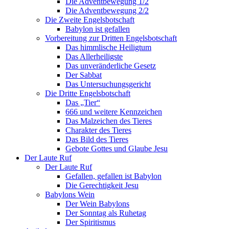
Die Adventbewegung 1/2
Die Adventbewegung 2/2
Die Zweite Engelsbotschaft
Babylon ist gefallen
Vorbereitung zur Dritten Engelsbotschaft
Das himmlische Heiligtum
Das Allerheiligste
Das unveränderliche Gesetz
Der Sabbat
Das Untersuchungsgericht
Die Dritte Engelsbotschaft
Das „Tier“
666 und weitere Kennzeichen
Das Malzeichen des Tieres
Charakter des Tieres
Das Bild des Tieres
Gebote Gottes und Glaube Jesu
Der Laute Ruf
Der Laute Ruf
Gefallen, gefallen ist Babylon
Die Gerechtigkeit Jesu
Babylons Wein
Der Wein Babylons
Der Sonntag als Ruhetag
Der Spiritismus