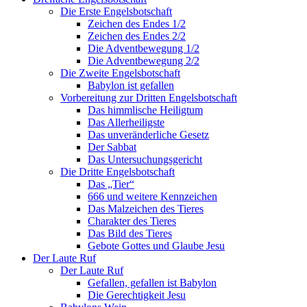
Die Erste Engelsbotschaft
Zeichen des Endes 1/2
Zeichen des Endes 2/2
Die Adventbewegung 1/2
Die Adventbewegung 2/2
Die Zweite Engelsbotschaft
Babylon ist gefallen
Vorbereitung zur Dritten Engelsbotschaft
Das himmlische Heiligtum
Das Allerheiligste
Das unveränderliche Gesetz
Der Sabbat
Das Untersuchungsgericht
Die Dritte Engelsbotschaft
Das „Tier“
666 und weitere Kennzeichen
Das Malzeichen des Tieres
Charakter des Tieres
Das Bild des Tieres
Gebote Gottes und Glaube Jesu
Der Laute Ruf
Der Laute Ruf
Gefallen, gefallen ist Babylon
Die Gerechtigkeit Jesu