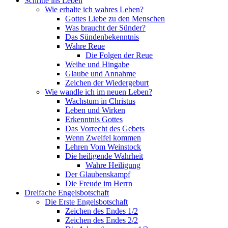
Schritte ins Leben
Wie erhalte ich wahres Leben?
Gottes Liebe zu den Menschen
Was braucht der Sünder?
Das Sündenbekenntnis
Wahre Reue
Die Folgen der Reue
Weihe und Hingabe
Glaube und Annahme
Zeichen der Wiedergeburt
Wie wandle ich im neuen Leben?
Wachstum in Christus
Leben und Wirken
Erkenntnis Gottes
Das Vorrecht des Gebets
Wenn Zweifel kommen
Lehren Vom Weinstock
Die heiligende Wahrheit
Wahre Heiligung
Der Glaubenskampf
Die Freude im Herrn
Dreifache Engelsbotschaft
Die Erste Engelsbotschaft
Zeichen des Endes 1/2
Zeichen des Endes 2/2