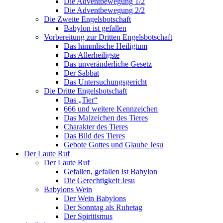
Die Adventbewegung 1/2
Die Adventbewegung 2/2
Die Zweite Engelsbotschaft
Babylon ist gefallen
Vorbereitung zur Dritten Engelsbotschaft
Das himmlische Heiligtum
Das Allerheiligste
Das unveränderliche Gesetz
Der Sabbat
Das Untersuchungsgericht
Die Dritte Engelsbotschaft
Das „Tier“
666 und weitere Kennzeichen
Das Malzeichen des Tieres
Charakter des Tieres
Das Bild des Tieres
Gebote Gottes und Glaube Jesu
Der Laute Ruf
Der Laute Ruf
Gefallen, gefallen ist Babylon
Die Gerechtigkeit Jesu
Babylons Wein
Der Wein Babylons
Der Sonntag als Ruhetag
Der Spiritismus