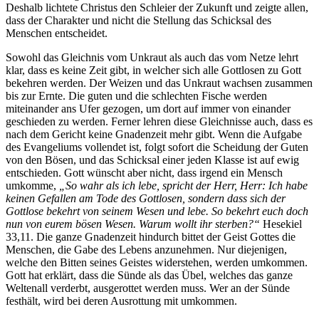
Deshalb lichtete Christus den Schleier der Zukunft und zeigte allen,
dass der Charakter und nicht die Stellung das Schicksal des
Menschen entscheidet.
Sowohl das Gleichnis vom Unkraut als auch das vom Netze lehrt
klar, dass es keine Zeit gibt, in welcher sich alle Gottlosen zu Gott
bekehren werden. Der Weizen und das Unkraut wachsen zusammen
bis zur Ernte. Die guten und die schlechten Fische werden
miteinander ans Ufer gezogen, um dort auf immer von einander
geschieden zu werden. Ferner lehren diese Gleichnisse auch, dass es
nach dem Gericht keine Gnadenzeit mehr gibt. Wenn die Aufgabe
des Evangeliums vollendet ist, folgt sofort die Scheidung der Guten
von den Bösen, und das Schicksal einer jeden Klasse ist auf ewig
entschieden. Gott wünscht aber nicht, dass irgend ein Mensch
umkomme,
„So wahr als ich lebe, spricht der Herr, Herr: Ich habe
keinen Gefallen am Tode des Gottlosen, sondern dass sich der
Gottlose bekehrt von seinem Wesen und lebe. So bekehrt euch doch
nun von eurem bösen Wesen. Warum wollt ihr sterben?“
Hesekiel
33,11. Die ganze Gnadenzeit hindurch bittet der Geist Gottes die
Menschen, die Gabe des Lebens anzunehmen. Nur diejenigen,
welche den Bitten seines Geistes widerstehen, werden umkommen.
Gott hat erklärt, dass die Sünde als das Übel, welches das ganze
Weltenall verderbt, ausgerottet werden muss. Wer an der Sünde
festhält, wird bei deren Ausrottung mit umkommen.