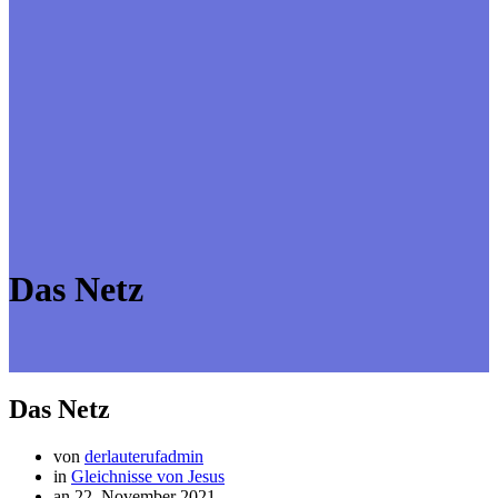
Das Netz
Das Netz
von
derlauterufadmin
in
Gleichnisse von Jesus
an 22. November 2021