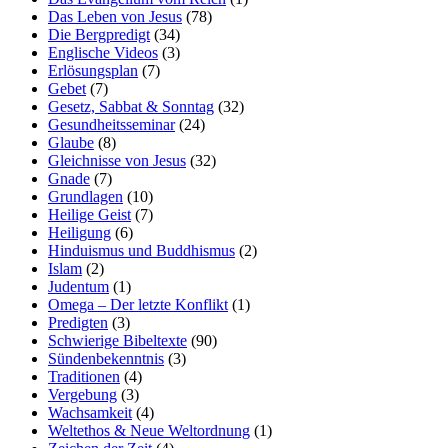
Das Leben von Jesus
(78)
Die Bergpredigt
(34)
Englische Videos
(3)
Erlösungsplan
(7)
Gebet
(7)
Gesetz, Sabbat & Sonntag
(32)
Gesundheitsseminar
(24)
Glaube
(8)
Gleichnisse von Jesus
(32)
Gnade
(7)
Grundlagen
(10)
Heilige Geist
(7)
Heiligung
(6)
Hinduismus und Buddhismus
(2)
Islam
(2)
Judentum
(1)
Omega – Der letzte Konflikt
(1)
Predigten
(3)
Schwierige Bibeltexte
(90)
Sündenbekenntnis
(3)
Traditionen
(4)
Vergebung
(3)
Wachsamkeit
(4)
Weltethos & Neue Weltordnung
(1)