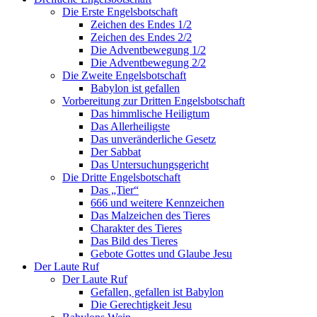
Die Erste Engelsbotschaft
Zeichen des Endes 1/2
Zeichen des Endes 2/2
Die Adventbewegung 1/2
Die Adventbewegung 2/2
Die Zweite Engelsbotschaft
Babylon ist gefallen
Vorbereitung zur Dritten Engelsbotschaft
Das himmlische Heiligtum
Das Allerheiligste
Das unveränderliche Gesetz
Der Sabbat
Das Untersuchungsgericht
Die Dritte Engelsbotschaft
Das „Tier“
666 und weitere Kennzeichen
Das Malzeichen des Tieres
Charakter des Tieres
Das Bild des Tieres
Gebote Gottes und Glaube Jesu
Der Laute Ruf
Der Laute Ruf
Gefallen, gefallen ist Babylon
Die Gerechtigkeit Jesu