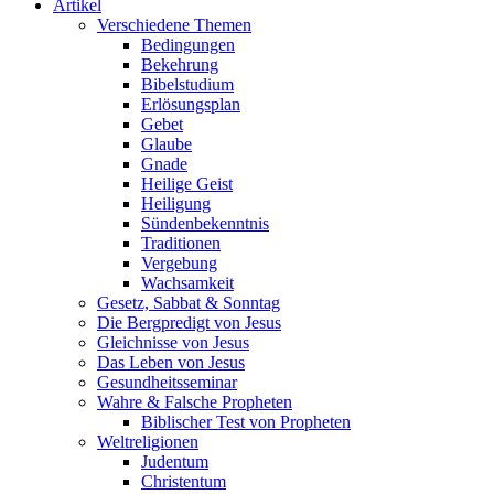
Artikel
Verschiedene Themen
Bedingungen
Bekehrung
Bibelstudium
Erlösungsplan
Gebet
Glaube
Gnade
Heilige Geist
Heiligung
Sündenbekenntnis
Traditionen
Vergebung
Wachsamkeit
Gesetz, Sabbat & Sonntag
Die Bergpredigt von Jesus
Gleichnisse von Jesus
Das Leben von Jesus
Gesundheitsseminar
Wahre & Falsche Propheten
Biblischer Test von Propheten
Weltreligionen
Judentum
Christentum