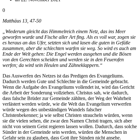
0
Matthäus 13, 47-50
„Wiederum gleicht das Himmelreich einem Netz, das ins Meer
geworfen wurde und Fische aller Art fing. Als es voll war, zogen sie
es heraus an das Ufer, setzten sich und lasen die guten in Gefäße
zusammen, aber die schlechten warfen sie weg. So wird es auch am
Ende der Welt gehen: Die Engel werden ausgehen und die Bösen
von den Gerechten scheiden und werden sie in den Feuerofen
werfen; da wird sein Heulen und Zähneklappern.“
Das Auswerfen des Netzes ist das Predigen des Evangeliums.
Dadurch werden Gute und Schlechte in die Gemeinde gebracht.
Wenn die Aufgabe des Evangeliums vollendet ist, wird das Gericht
die Arbeit der Sonderung vollziehen. Christus sah, wie dadurch,
dass falsche Brüder zur Gemeinde zählten, der Weg der Wahrheit
verlästert werden würde, wie die Welt das Evangelium verwerfen
würde wegen des unbeständigen Wandels falscher
Christenbekenner; ja wie selbst Christen straucheln würden, wenn
sie die vielen sehen, die zwar den Namen Christi tragen, sich aber
nicht von seinem Geist regieren lassen wollen. Dadurch, dass solche
Sünder in der Gemeinde sein werden, würden die Menschen in
Gefahr sein zu glauben, dass Gott ihre Sünden nicht ansehe.