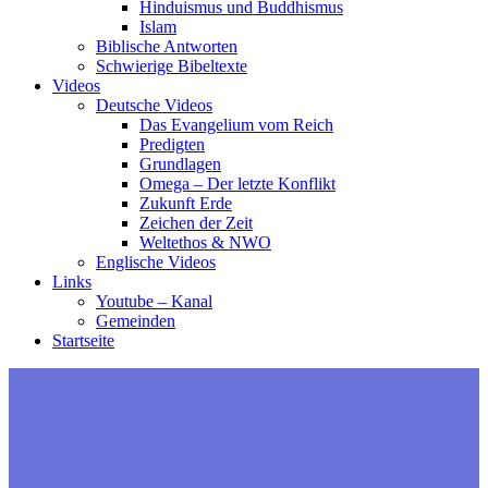
Hinduismus und Buddhismus
Islam
Biblische Antworten
Schwierige Bibeltexte
Videos
Deutsche Videos
Das Evangelium vom Reich
Predigten
Grundlagen
Omega – Der letzte Konflikt
Zukunft Erde
Zeichen der Zeit
Weltethos & NWO
Englische Videos
Links
Youtube – Kanal
Gemeinden
Startseite