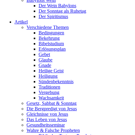
Babylons Wein
Der Wein Babylons
Der Sonntag als Ruhetag
Der Spiritismus
Artikel
Verschiedene Themen
Bedingungen
Bekehrung
Bibelstudium
Erlösungsplan
Gebet
Glaube
Gnade
Heilige Geist
Heiligung
Sündenbekenntnis
Traditionen
Vergebung
Wachsamkeit
Gesetz, Sabbat & Sonntag
Die Bergpredigt von Jesus
Gleichnisse von Jesus
Das Leben von Jesus
Gesundheitsseminar
Wahre & Falsche Propheten