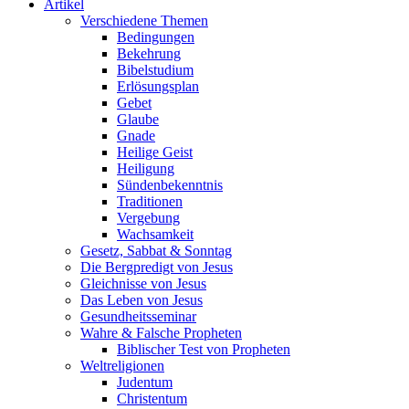
Artikel
Verschiedene Themen
Bedingungen
Bekehrung
Bibelstudium
Erlösungsplan
Gebet
Glaube
Gnade
Heilige Geist
Heiligung
Sündenbekenntnis
Traditionen
Vergebung
Wachsamkeit
Gesetz, Sabbat & Sonntag
Die Bergpredigt von Jesus
Gleichnisse von Jesus
Das Leben von Jesus
Gesundheitsseminar
Wahre & Falsche Propheten
Biblischer Test von Propheten
Weltreligionen
Judentum
Christentum