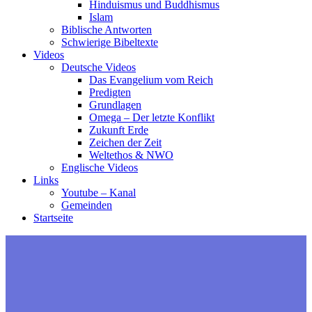
Hinduismus und Buddhismus
Islam
Biblische Antworten
Schwierige Bibeltexte
Videos
Deutsche Videos
Das Evangelium vom Reich
Predigten
Grundlagen
Omega – Der letzte Konflikt
Zukunft Erde
Zeichen der Zeit
Weltethos & NWO
Englische Videos
Links
Youtube – Kanal
Gemeinden
Startseite