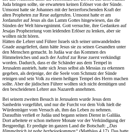
Juda bringen sollte, sie erwarteten keinen Erlöser von der Sünde.
Umsonst hatte sie Johannes mit der herzerforschenden Kraft der
alten Propheten zur Reue aufgerufen. Umsonst hatte er am
Jordanufer auf Jesus als das Lamm Gottes hingewiesen, das die
Sünden der Welt hinwegnimmt. Gott versuchte, ihre Gedanken auf
Jesajas Prophezeiung vom leidenden Erlöser zu lenken, aber sie
wollten nicht hören.
Hätten die Lehrer und Führer Israels sich seiner umwandelnden
Gnade ausgeliefert, dann hätte Jesus sie zu seinen Gesandten unter
den Menschen gemacht. In Judäa war das Kommen des
Himmelreiches und auch der Aufruf zur Reue zuerst verkündigt
worden. Dadurch, dass er die Schänder aus dem Tempel in
Jerusalem austrieb, hatte sich Jesus selbst als Messias zu erkennen
gegeben, als derjenige, der die Seele vom Schmutz der Sünde
reinigen und sein Volk zu einem heiligen Tempel des Herrn machen
sollte. Aber die jüdischen Führer wollten sich nicht demütigen und
den bescheidenen Lehrer aus Nazareth annehmen.
Bei seinem zweiten Besuch in Jerusalem wurde Jesus dem
Sanhedrin vorgeführt, und nur die Furcht vor dem Volk hielt die
Würdenträger vom Versuch ab, ihm das Leben zu nehmen.
Daraufhin verließ er Judäa und begann seinen Dienst in Galiläa.
Dort arbeitete er schon mehrere Monate vor der Verkündigung der
Bergpredigt. Er predigte im ganzen Land die Botschaft:
„Das
Himmelreich ist nahe herbeigekommen“
(Matthäus 4,17). Das hatte