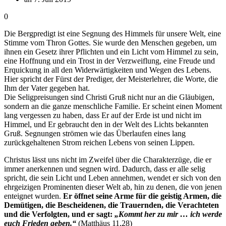
0
Die Bergpredigt ist eine Segnung des Himmels für unsere Welt, eine
Stimme vom Thron Gottes. Sie wurde den Menschen gegeben, um
ihnen ein Gesetz ihrer Pflichten und ein Licht vom Himmel zu sein,
eine Hoffnung und ein Trost in der Verzweiflung, eine Freude und
Erquickung in all den Widerwärtigkeiten und Wegen des Lebens.
Hier spricht der Fürst der Prediger, der Meisterlehrer, die Worte, die
Ihm der Vater gegeben hat.
Die Seligpreisungen sind Christi Gruß nicht nur an die Gläubigen,
sondern an die ganze menschliche Familie. Er scheint einen Moment
lang vergessen zu haben, dass Er auf der Erde ist und nicht im
Himmel, und Er gebraucht den in der Welt des Lichts bekannten
Gruß. Segnungen strömen wie das Überlaufen eines lang
zurückgehaltenen Strom reichen Lebens von seinen Lippen.
Christus lässt uns nicht im Zweifel über die Charakterzüge, die er
immer anerkennen und segnen wird. Dadurch, dass er alle selig
spricht, die sein Licht und Leben annehmen, wendet er sich von den
ehrgeizigen Prominenten dieser Welt ab, hin zu denen, die von jenen
enteignet wurden.
Er öffnet seine Arme für die geistig Armen, die
Demütigen, die Bescheidenen, die Trauernden, die Verachteten
und die Verfolgten, und er sagt:
„Kommt her zu mir … ich werde
euch Frieden geben.“
(Matthäus 11,28)