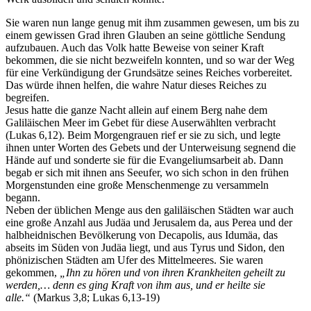
Sie waren nun lange genug mit ihm zusammen gewesen, um bis zu
einem gewissen Grad ihren Glauben an seine göttliche Sendung
aufzubauen. Auch das Volk hatte Beweise von seiner Kraft
bekommen, die sie nicht bezweifeln konnten, und so war der Weg
für eine Verkündigung der Grundsätze seines Reiches vorbereitet.
Das würde ihnen helfen, die wahre Natur dieses Reiches zu
begreifen.
Jesus hatte die ganze Nacht allein auf einem Berg nahe dem
Galiläischen Meer im Gebet für diese Auserwählten verbracht
(Lukas 6,12). Beim Morgengrauen rief er sie zu sich, und legte
ihnen unter Worten des Gebets und der Unterweisung segnend die
Hände auf und sonderte sie für die Evangeliumsarbeit ab. Dann
begab er sich mit ihnen ans Seeufer, wo sich schon in den frühen
Morgenstunden eine große Menschenmenge zu versammeln
begann.
Neben der üblichen Menge aus den galiläischen Städten war auch
eine große Anzahl aus Judäa und Jerusalem da, aus Perea und der
halbheidnischen Bevölkerung von Decapolis, aus Idumäa, das
abseits im Süden von Judäa liegt, und aus Tyrus und Sidon, den
phönizischen Städten am Ufer des Mittelmeeres. Sie waren
gekommen,
„Ihn zu hören und von ihren Krankheiten geheilt zu
werden,… denn es ging Kraft von ihm aus, und er heilte sie
alle.“
(Markus 3,8; Lukas 6,13-19)