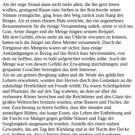
Als der enge Strand dann nicht mehr allen, die ihn gern hören
wollten, genügend Raum zum Stehen in der Reichweite seiner
Stimme ermöglichte, ging Jesus den Weg zurück zum Hang des
Berges. Als er einen ebenen Platz erreichte, der ein angenehmes
Beisammensein für die riesige Versammlung zuließ, setzte er sich ins
Gras. Seine Jünger und die Menge folgten seinem Beispiel.
Mit dem Gefühl, etwas mehr als das Übliche erwarten zu können,
hatten sich die Jünger um ihren Meister versammelt. Durch die
Ereignisse des Morgens waren sie sicher, dass einige
Ankündigungen in Bezug auf das Reich kurz bevorstanden, von
dem sie hofften, dass es bald aufgerichtet werden sollte. Auch die
Menge war von diesem Gefühl der Erwartung durchdrungen, und
gespannte Gesichter bezeugten das tiefe Interesse.
Als sie am grünen Berghang saßen und die Worte des göttlichen
Lehrers erwarteten, wurden ihre Herzen durch den Gedanken an die
zukünftige Herrlichkeit mit Freude erfüllt. Da waren Schriftgelehrte
und Pharisäer, die auf den Tag warteten, an dem sie über die
verhassten Römer herrschen und die Reichtümer und den Glanz des
großen Weltreiches besitzen würden; arme Bauern und Fischer, die
eine Zusicherung zu hören hofften, dass ihre elenden und
armseligen Hütten, das karge Essen, das Leben der Entbehrung und
die Furcht vor Mangel gegen gefüllte Häuser und Tage der
Sorglosigkeit ausgetauscht würden. Anstelle des einen rauhen
Gewandes, das am Tag ihre Kleidung und in der Nacht ihre Decke
war, hofften sie, dass Christus ihnen die reichen und kostbaren