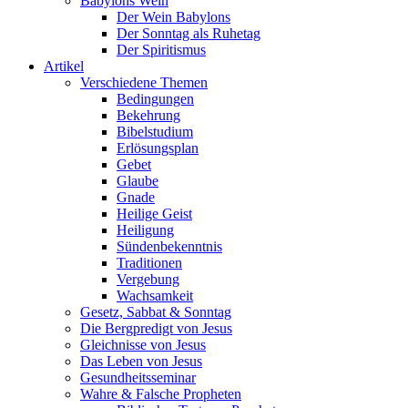
Babylons Wein
Der Wein Babylons
Der Sonntag als Ruhetag
Der Spiritismus
Artikel
Verschiedene Themen
Bedingungen
Bekehrung
Bibelstudium
Erlösungsplan
Gebet
Glaube
Gnade
Heilige Geist
Heiligung
Sündenbekenntnis
Traditionen
Vergebung
Wachsamkeit
Gesetz, Sabbat & Sonntag
Die Bergpredigt von Jesus
Gleichnisse von Jesus
Das Leben von Jesus
Gesundheitsseminar
Wahre & Falsche Propheten