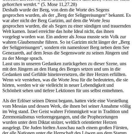
gehorchen werdet.“
(5. Mose 11,27.28)
Deshalb wurde der Berg, von dem die Worte des Segens
gesprochen wurden, als der „Berg der Seligpreisungen“ bekannt. Es
war aber nicht der Berg Garizim, auf dem die Worte Jesu
gesprochen wurden, die als Segen zu einer sündigen und trauernden
Welt kamen. Israel erreichte das hohe Ideal nicht, das ihnen
vorgelegt worden war. Ein anderer als Josua musste sein Volk zur
wahren Glaubensruhe führen. So ist Garizim nicht länger der „Berg
der Seligpreisungen“, sondern ein namenloser Berg neben dem See
Genezareth, auf dem Jesus die Segensworte zu seinen Jüngern und
zu der Menge sprach.
Lasst uns in unseren Gedanken zurückgehen zu dieser Szene, uns
mit den Jüngern an den Hang des Berges setzen und uns in die
Gedanken und Gefühle hineinversetzen, die ihre Herzen erfüllten.
Wenn wir verstehen, was die Worte Jesu für die bedeuteten, die sie
hörten, werden wir sie vielleicht in neuer Lebendigkeit und
Schönheit sehen und tiefere Lektionen für uns selbst entnehmen.
Als der Erlöser seinen Dienst begann, hatten viele eine Vorstellung
vom Messias und dessen Werk, die ihnen bei seiner Annahme völlig
im Weg stand. Der Geist wahrer Frömmigkeit war in Tradition und
Zeremonialismus verlorengegangen, und die Prophezeiungen
wurden unter dem Diktat stolzer, weltlich orientierter Herzen
ausgelegt. Die Juden hielten Ausschau nach einem großen Fürsten,
der alle Nationen unter die Herrschaft des Löwen aus dem Stamm