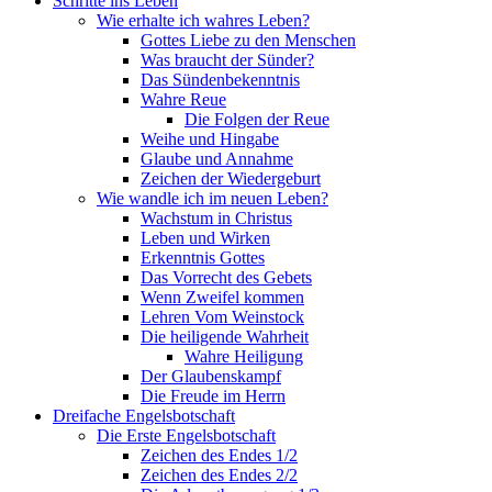
Schritte ins Leben
Wie erhalte ich wahres Leben?
Gottes Liebe zu den Menschen
Was braucht der Sünder?
Das Sündenbekenntnis
Wahre Reue
Die Folgen der Reue
Weihe und Hingabe
Glaube und Annahme
Zeichen der Wiedergeburt
Wie wandle ich im neuen Leben?
Wachstum in Christus
Leben und Wirken
Erkenntnis Gottes
Das Vorrecht des Gebets
Wenn Zweifel kommen
Lehren Vom Weinstock
Die heiligende Wahrheit
Wahre Heiligung
Der Glaubenskampf
Die Freude im Herrn
Dreifache Engelsbotschaft
Die Erste Engelsbotschaft
Zeichen des Endes 1/2
Zeichen des Endes 2/2