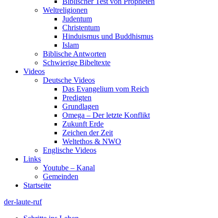
Biblischer Test von Propheten
Weltreligionen
Judentum
Christentum
Hinduismus und Buddhismus
Islam
Biblische Antworten
Schwierige Bibeltexte
Videos
Deutsche Videos
Das Evangelium vom Reich
Predigten
Grundlagen
Omega – Der letzte Konflikt
Zukunft Erde
Zeichen der Zeit
Weltethos & NWO
Englische Videos
Links
Youtube – Kanal
Gemeinden
Startseite
der-laute-ruf