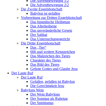
Die Adventbewegung 1/2
Die Adventbewegung 2/2
Die Zweite Engelsbotschaft
Babylon ist gefallen
Vorbereitung zur Dritten Engelsbotschaft
Das himmlische Heiligtum
Das Allerheiligste
Das unveränderliche Gesetz
Der Sabbat
Das Untersuchungsgericht
Die Dritte Engelsbotschaft
Das „Tier“
666 und weitere Kennzeichen
Das Malzeichen des Tieres
Charakter des Tieres
Das Bild des Tieres
Gebote Gottes und Glaube Jesu
Der Laute Ruf
Der Laute Ruf
Gefallen, gefallen ist Babylon
Die Gerechtigkeit Jesu
Babylons Wein
Der Wein Babylons
Der Sonntag als Ruhetag
Der Spiritismus