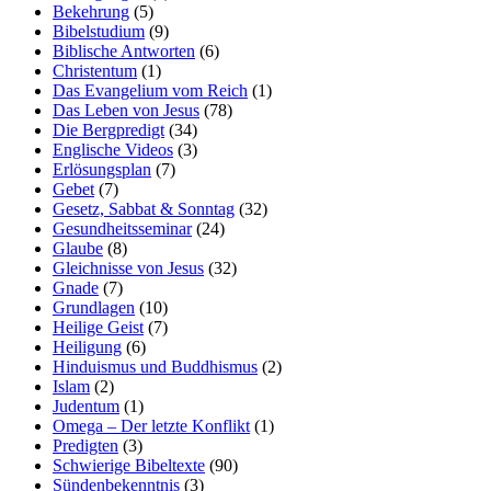
Bekehrung
(5)
Bibelstudium
(9)
Biblische Antworten
(6)
Christentum
(1)
Das Evangelium vom Reich
(1)
Das Leben von Jesus
(78)
Die Bergpredigt
(34)
Englische Videos
(3)
Erlösungsplan
(7)
Gebet
(7)
Gesetz, Sabbat & Sonntag
(32)
Gesundheitsseminar
(24)
Glaube
(8)
Gleichnisse von Jesus
(32)
Gnade
(7)
Grundlagen
(10)
Heilige Geist
(7)
Heiligung
(6)
Hinduismus und Buddhismus
(2)
Islam
(2)
Judentum
(1)
Omega – Der letzte Konflikt
(1)
Predigten
(3)
Schwierige Bibeltexte
(90)
Sündenbekenntnis
(3)