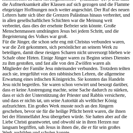
die Aufmerksamkeit aller Klassen auf sich gezogen und die Flamme
ehrgeiziger Hoffnungen noch weiter angeschürt. Der Ruf des neuen
Lehrers hatte sich über die Grenzen Palästinas hinaus verbreitet, und
in allen gesellschaftlichen Schichten war die Meinung weit
verbreitet, dass dies der ersehnte Befreier sein könnte. Große
Menschenmassen umdrängten Jesus bei jedem Schritt, und die
Begeisterung des Volkes war groß.
Für die Jünger, die schon sehr eng mit Christus verbunden waren,
war die Zeit gekommen, sich persönlicher an seinem Werk zu
beteiligen, damit diese riesigen Scharen nicht unversorgt blieben wie
Schafe ohne Hirten. Einige Jünger waren zu Beginn seines Dienstes
zu ihm gestoßen, und fast alle von den Zwölfen waren als
Mitglieder der Familie Jesu miteinander verbunden. Trotzdem teilten
auch sie, irregeführt von den rabbinischen Lehren, die allgemeine
Erwartung eines irdischen Königreichs. Sie konnten das Handeln
Jesu nicht begreifen. Sie waren schon verwirrt und besorgt darüber,
dass er keine Anstrengung machte, seine Sache dadurch zu stärken,
dass er sich der Unterstützung der Priester und Rabbis versicherte,
und dass er nichts tat, um seine Autorität als weltlicher König
aufzurichten. Ein großes Werk musste noch an den Jüngern
geschehen, bevor sie für die heilige Pflicht bereit waren, die ihnen
bei der Himmelfahrt Jesu übergeben würde. Sie hatten aber auf die
Liebe Christi geantwortet, und obwohl sie in ihren Herzen nur
langsam begriffen, sah Jesus in ihnen die, die er für sein großes
Werk ausbilden und schulen konnte.