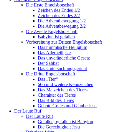
Die Erste Engelsbotschaft
Zeichen des Endes 1/2
Zeichen des Endes 2/2
Die Adventbewegung 1/2
Die Adventbewegung 2/2
Die Zweite Engelsbotschaft
Babylon ist gefallen
Vorbereitung zur Dritten Engelsbotschaft
Das himmlische Heiligtum
Das Allerheiligste
Das unveränderliche Gesetz
Der Sabbat
Das Untersuchungsgericht
Die Dritte Engelsbotschaft
Das „Tier“
666 und weitere Kennzeichen
Das Malzeichen des Tieres
Charakter des Tieres
Das Bild des Tieres
Gebote Gottes und Glaube Jesu
Der Laute Ruf
Der Laute Ruf
Gefallen, gefallen ist Babylon
Die Gerechtigkeit Jesu