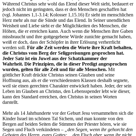
Während Christus sehr wohl das Elend dieser Welt sieht, bedauert er
jedoch nicht im geringsten, dass er den Menschen geschaffen hat
(vgl. Johannes 1,1-3.14; Kolosser 1,15.16) Er sieht im menschlichen
Herz mehr als nur die Sünde und das Elend. In Seiner unendlichen
Weisheit und Liebe sieht er die Möglichkeiten des Menschen, die
Höhen, die er erreichen kann. Auch wenn die Menschen ihre Gaben
missbraucht und ihre gottgegebene Würde zunichte gemacht haben,
weiß er doch, dass der Schöpfer in ihrer Erlösung verherrlicht
werden soll.
Für alle Zeit werden die Worte ihre Kraft behalten,
die Christus vom Berg der Seligpreisungen gesprochen hat.
Jeder Satz ist ein Juwel aus der Schatzkammer der
Wahrheit.
Die Prinzipien, die in dieser Predigt angesprochen
wurden, gelten für alle Zeit und für alle Menschen.
Mit
göttlicher Kraft drückte Christus seinen Glauben und seine
Hoffnung aus, als er die verschiedensten Klassen deshalb segnete,
weil sie einen gerechten Charakter entwickelt haben. Jeder, der sein
Leben im Glauben an Christus, den Lebensspender lebt wie dieser,
kann den Standard erreichen, den Christus in seinen Worten
darstellt.
Mehr als 14 Jahrhunderte vor der Geburt Jesu versammelten sich die
Kinder Israel im schönen Tal Sichem, und man konnte von den
Bergen auf beiden Seiten die Stimmen der Priester hören, wie sie
Segen und Fluch verkündeten –
„den Segen, wenn ihr gehorcht den
Geboten des Herrn, eures Gottes;… den Fluch aber, wenn ihr nicht