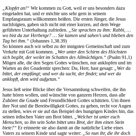
„Klopfet an!“
Wir kommen zu Gott, weil er uns besonders dazu
eingeladen hat, und er möchte uns sehr gern in seinem
Empfangsraum willkommen heißen. Die ersten Jünger, die Jesus
nachfolgten, gaben sich nicht mit einer kurzen, auf dem Wege
geführten Unterhaltung zufrieden.
„Sie sprachen zu ihm: Rabbi, …
wo bist du zur Herberge? … Sie kamen und sahen’s und blieben den
Tag bei ihm.“
(Johannes 1,38.39)
So können auch wir selbst zu der innigsten Gemeinschaft und zum
Verkehr mit Gott kommen.
„Wer unter den Schirm des Höchsten
sich begibt, der weilet im Schatten des Allmächtigen.“
(Psalm 91,1)
Mögen alle, die den Segen Gottes wünschen, nur anklopfen und im
Warten an der Gnadentür sprechen: Du, Herr, hast gesagt:
„Wer da
bittet, der empfängt; und wer da sucht, der findet; und wer da
anklopft, dem wird aufgetan.“
Jesus ließ seine Blicke über die Versammlung schweifen, die ihn
hatte hören wollen, und wünschte von ganzem Herzen, dass alle
Zuhörer die Gnade und Freundlichkeit Gottes schätzten. Um ihnen
ihre Not und die Bereitwilligkeit Gottes, zu geben, recht vor Augen
zu stellen, wies er sie auf das Beispiel des hungrigen Kindes hin, das
seinen irdischen Vater um Brot bittet.
„Welcher ist unter euch
Menschen, so ihn sein Sohn bittet ums Brot, der ihm einen Stein
biete?“
Er erinnerte sie also damit an die natürliche Liebe eines
Vaters zu seinem Kinde und sagte weiter:
„So nun ihr, die ihr doch