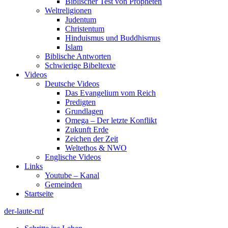
Biblischer Test von Propheten
Weltreligionen
Judentum
Christentum
Hinduismus und Buddhismus
Islam
Biblische Antworten
Schwierige Bibeltexte
Videos
Deutsche Videos
Das Evangelium vom Reich
Predigten
Grundlagen
Omega – Der letzte Konflikt
Zukunft Erde
Zeichen der Zeit
Weltethos & NWO
Englische Videos
Links
Youtube – Kanal
Gemeinden
Startseite
der-laute-ruf