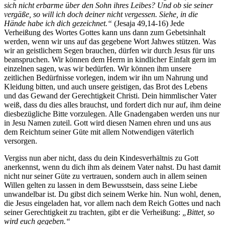
sich nicht erbarme über den Sohn ihres Leibes? Und ob sie seiner
vergäße, so will ich doch deiner nicht vergessen. Siehe, in die
Hände habe ich dich gezeichnet.“
(Jesaja 49,14-16) Jede
Verheißung des Wortes Gottes kann uns dann zum Gebetsinhalt
werden, wenn wir uns auf das gegebene Wort Jahwes stützen. Was
wir an geistlichem Segen brauchen, dürfen wir durch Jesus für uns
beanspruchen. Wir können dem Herrn in kindlicher Einfalt gern im
einzelnen sagen, was wir bedürfen. Wir können ihm unsere
zeitlichen Bedürfnisse vorlegen, indem wir ihn um Nahrung und
Kleidung bitten, und auch unsere geistigen, das Brot des Lebens
und das Gewand der Gerechtigkeit Christi. Dein himmlischer Vater
weiß, dass du dies alles brauchst, und fordert dich nur auf, ihm deine
diesbezügliche Bitte vorzulegen. Alle Gnadengaben werden uns nur
in Jesu Namen zuteil. Gott wird diesen Namen ehren und uns aus
dem Reichtum seiner Güte mit allem Notwendigen väterlich
versorgen.
Vergiss nun aber nicht, dass du dein Kindesverhältnis zu Gott
anerkennst, wenn du dich ihm als deinem Vater nahst. Du hast damit
nicht nur seiner Güte zu vertrauen, sondern auch in allem seinen
Willen gelten zu lassen in dem Bewusstsein, dass seine Liebe
unwandelbar ist. Du gibst dich seinem Werke hin. Nun wohl, denen,
die Jesus eingeladen hat, vor allem nach dem Reich Gottes und nach
seiner Gerechtigkeit zu trachten, gibt er die Verheißung:
„Bittet, so
wird euch gegeben.“