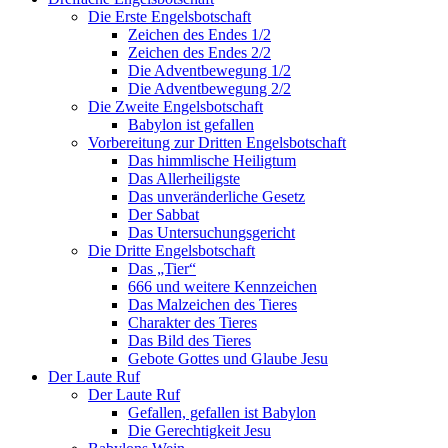
Die Erste Engelsbotschaft
Zeichen des Endes 1/2
Zeichen des Endes 2/2
Die Adventbewegung 1/2
Die Adventbewegung 2/2
Die Zweite Engelsbotschaft
Babylon ist gefallen
Vorbereitung zur Dritten Engelsbotschaft
Das himmlische Heiligtum
Das Allerheiligste
Das unveränderliche Gesetz
Der Sabbat
Das Untersuchungsgericht
Die Dritte Engelsbotschaft
Das „Tier“
666 und weitere Kennzeichen
Das Malzeichen des Tieres
Charakter des Tieres
Das Bild des Tieres
Gebote Gottes und Glaube Jesu
Der Laute Ruf
Der Laute Ruf
Gefallen, gefallen ist Babylon
Die Gerechtigkeit Jesu