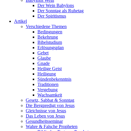
Babylons Wein
Der Wein Babylons
Der Sonntag als Ruhetag
Der Spiritismus
Artikel
Verschiedene Themen
Bedingungen
Bekehrung
Bibelstudium
Erlösungsplan
Gebet
Glaube
Gnade
Heilige Geist
Heiligung
Sündenbekenntnis
Traditionen
Vergebung
Wachsamkeit
Gesetz, Sabbat & Sonntag
Die Bergpredigt von Jesus
Gleichnisse von Jesus
Das Leben von Jesus
Gesundheitsseminar
Wahre & Falsche Propheten