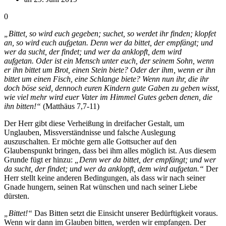
0
„Bittet, so wird euch gegeben; suchet, so werdet ihr finden; klopfet
an, so wird euch aufgetan. Denn wer da bittet, der empfängt; und
wer da sucht, der findet; und wer da anklopft, dem wird
aufgetan. Oder ist ein Mensch unter euch, der seinem Sohn, wenn
er ihn bittet um Brot, einen Stein biete? Oder der ihm, wenn er ihn
bittet um einen Fisch, eine Schlange biete? Wenn nun ihr, die ihr
doch böse seid, dennoch euren Kindern gute Gaben zu geben wisst,
wie viel mehr wird euer Vater im Himmel Gutes geben denen, die
ihn bitten!“
(Matthäus 7,7-11)
Der Herr gibt diese Verheißung in dreifacher Gestalt, um
Unglauben, Missverständnisse und falsche Auslegung
auszuschalten. Er möchte gern alle Gottsucher auf den
Glaubenspunkt bringen, dass bei ihm alles möglich ist. Aus diesem
Grunde fügt er hinzu:
„Denn wer da bittet, der empfängt; und wer
da sucht, der findet; und wer da anklopft, dem wird aufgetan.“
Der
Herr stellt keine anderen Bedingungen, als dass wir nach seiner
Gnade hungern, seinen Rat wünschen und nach seiner Liebe
dürsten.
„Bittet!“
Das Bitten setzt die Einsicht unserer Bedürftigkeit voraus.
Wenn wir dann im Glauben bitten, werden wir empfangen. Der