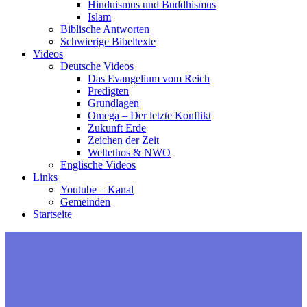
Hinduismus und Buddhismus
Islam
Biblische Antworten
Schwierige Bibeltexte
Videos
Deutsche Videos
Das Evangelium vom Reich
Predigten
Grundlagen
Omega – Der letzte Konflikt
Zukunft Erde
Zeichen der Zeit
Weltethos & NWO
Englische Videos
Links
Youtube – Kanal
Gemeinden
Startseite