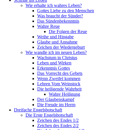
Schritte ins Leben
Wie erhalte ich wahres Leben?
Gottes Liebe zu den Menschen
Was braucht der Sünder?
Das Sündenbekenntnis
Wahre Reue
Die Folgen der Reue
Weihe und Hingabe
Glaube und Annahme
Zeichen der Wiedergeburt
Wie wandle ich im neuen Leben?
Wachstum in Christus
Leben und Wirken
Erkenntnis Gottes
Das Vorrecht des Gebets
Wenn Zweifel kommen
Lehren Vom Weinstock
Die heiligende Wahrheit
Wahre Heiligung
Der Glaubenskampf
Die Freude im Herrn
Dreifache Engelsbotschaft
Die Erste Engelsbotschaft
Zeichen des Endes 1/2
Zeichen des Endes 2/2