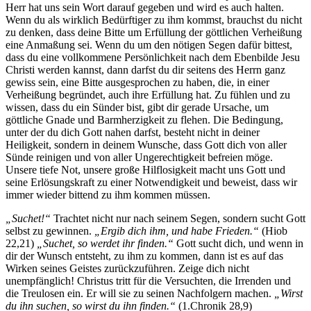
Herr hat uns sein Wort darauf gegeben und wird es auch halten.
Wenn du als wirklich Bedürftiger zu ihm kommst, brauchst du nicht
zu denken, dass deine Bitte um Erfüllung der göttlichen Verheißung
eine Anmaßung sei. Wenn du um den nötigen Segen dafür bittest,
dass du eine vollkommene Persönlichkeit nach dem Ebenbilde Jesu
Christi werden kannst, dann darfst du dir seitens des Herrn ganz
gewiss sein, eine Bitte ausgesprochen zu haben, die, in einer
Verheißung begründet, auch ihre Erfüllung hat. Zu fühlen und zu
wissen, dass du ein Sünder bist, gibt dir gerade Ursache, um
göttliche Gnade und Barmherzigkeit zu flehen. Die Bedingung,
unter der du dich Gott nahen darfst, besteht nicht in deiner
Heiligkeit, sondern in deinem Wunsche, dass Gott dich von aller
Sünde reinigen und von aller Ungerechtigkeit befreien möge.
Unsere tiefe Not, unsere große Hilflosigkeit macht uns Gott und
seine Erlösungskraft zu einer Notwendigkeit und beweist, dass wir
immer wieder bittend zu ihm kommen müssen.
„Suchet!“
Trachtet nicht nur nach seinem Segen, sondern sucht Gott
selbst zu gewinnen.
„Ergib dich ihm, und habe Frieden.“
(Hiob
22,21)
„Suchet, so werdet ihr finden.“
Gott sucht dich, und wenn in
dir der Wunsch entsteht, zu ihm zu kommen, dann ist es auf das
Wirken seines Geistes zurückzuführen. Zeige dich nicht
unempfänglich! Christus tritt für die Versuchten, die Irrenden und
die Treulosen ein. Er will sie zu seinen Nachfolgern machen.
„Wirst
du ihn suchen, so wirst du ihn finden.“
(1.Chronik 28,9)