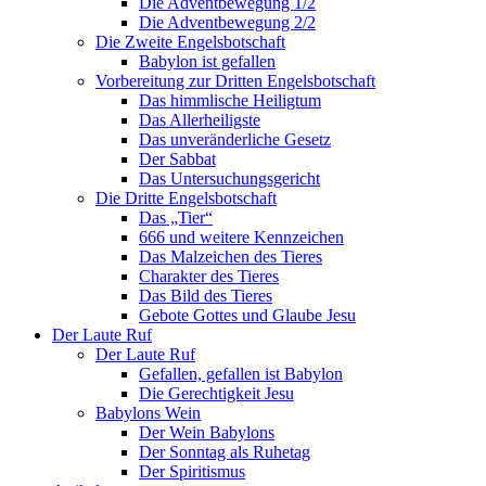
Die Adventbewegung 1/2
Die Adventbewegung 2/2
Die Zweite Engelsbotschaft
Babylon ist gefallen
Vorbereitung zur Dritten Engelsbotschaft
Das himmlische Heiligtum
Das Allerheiligste
Das unveränderliche Gesetz
Der Sabbat
Das Untersuchungsgericht
Die Dritte Engelsbotschaft
Das „Tier“
666 und weitere Kennzeichen
Das Malzeichen des Tieres
Charakter des Tieres
Das Bild des Tieres
Gebote Gottes und Glaube Jesu
Der Laute Ruf
Der Laute Ruf
Gefallen, gefallen ist Babylon
Die Gerechtigkeit Jesu
Babylons Wein
Der Wein Babylons
Der Sonntag als Ruhetag
Der Spiritismus