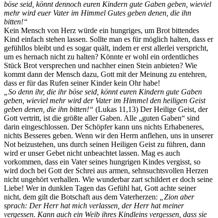
böse seid, könnt dennoch euren Kindern gute Gaben geben, wieviel
mehr wird euer Vater im Himmel Gutes geben denen, die ihn
bitten!“
Kein Mensch von Herz würde ein hungriges, um Brot bittendes
Kind einfach stehen lassen. Sollte man es für möglich halten, dass er
gefühllos bleibt und es sogar quält, indem er erst allerlei verspricht,
um es hernach nicht zu halten? Könnte er wohl ein ordentliches
Stück Brot versprechen und nachher einen Stein anbieten? Wie
kommt dann der Mensch dazu, Gott mit der Meinung zu entehren,
dass er für das Rufen seiner Kinder kein Ohr habe!
„So denn ihr, die ihr böse seid, könnt euren Kindern gute Gaben
geben, wieviel mehr wird der Vater im Himmel den heiligen Geist
geben denen, die ihn bitten!“
(Lukas 11,13) Der Heilige Geist, der
Gott vertritt, ist die größte aller Gaben. Alle „guten Gaben“ sind
darin eingeschlossen. Der Schöpfer kann uns nichts Erhabeneres,
nichts Besseres geben. Wenn wir den Herrn anflehen, uns in unserer
Not beizustehen, uns durch seinen Heiligen Geist zu führen, dann
wird er unser Gebet nicht unbeachtet lassen. Mag es auch
vorkommen, dass ein Vater seines hungrigen Kindes vergisst, so
wird doch bei Gott der Schrei aus armen, sehnsuchtsvollen Herzen
nicht ungehört verhallen. Wie wunderbar zart schildert er doch seine
Liebe! Wer in dunklen Tagen das Gefühl hat, Gott achte seiner
nicht, dem gilt die Botschaft aus dem Vaterherzen:
„Zion aber
sprach: Der Herr hat mich verlassen, der Herr hat meiner
vergessen. Kann auch ein Weib ihres Kindleins vergessen, dass sie