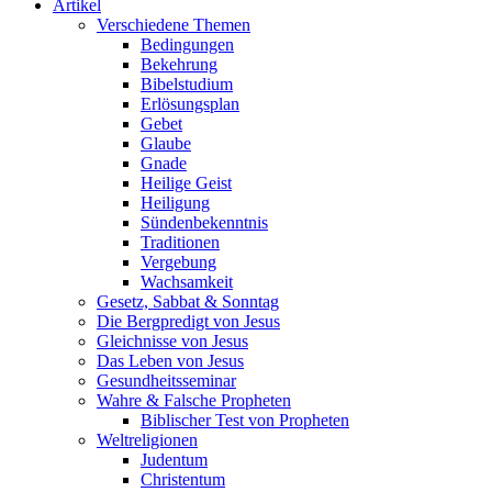
Artikel
Verschiedene Themen
Bedingungen
Bekehrung
Bibelstudium
Erlösungsplan
Gebet
Glaube
Gnade
Heilige Geist
Heiligung
Sündenbekenntnis
Traditionen
Vergebung
Wachsamkeit
Gesetz, Sabbat & Sonntag
Die Bergpredigt von Jesus
Gleichnisse von Jesus
Das Leben von Jesus
Gesundheitsseminar
Wahre & Falsche Propheten
Biblischer Test von Propheten
Weltreligionen
Judentum
Christentum