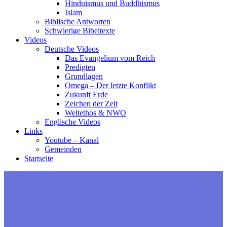
Hinduismus und Buddhismus
Islam
Biblische Antworten
Schwierige Bibeltexte
Videos
Deutsche Videos
Das Evangelium vom Reich
Predigten
Grundlagen
Omega – Der letzte Konflikt
Zukunft Erde
Zeichen der Zeit
Weltethos & NWO
Englische Videos
Links
Youtube – Kanal
Gemeinden
Startseite