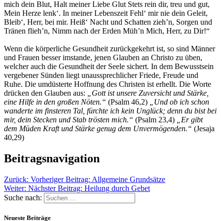
mich dein Blut, Halt meiner Liebe Glut Stets rein dir, treu und gut,
Mein Herze lenk‘. In meiner Lebenszeit Fehl‘ mir nie dein Geleit,
Bleib‘, Herr, bei mir. Heiß‘ Nacht und Schatten zieh’n, Sorgen und
Tränen flieh’n, Nimm nach der Erden Müh’n Mich, Herr, zu Dir!“
Wenn die körperliche Gesundheit zurückgekehrt ist, so sind Männer
und Frauen besser imstande, jenen Glauben an Christo zu üben,
welcher auch die Gesundheit der Seele sichert. In dem Bewusstsein
vergebener Sünden liegt unaussprechlicher Friede, Freude und
Ruhe. Die umdüsterte Hoffnung des Christen ist erhellt. Die Worte
drücken den Glauben aus:
„Gott ist unsere Zuversicht und Stärke,
eine Hilfe in den großen Nöten.“
(Psalm 46,2)
„Und ob ich schon
wanderte im finsteren Tal, fürchte ich kein Unglück; denn du bist bei
mir, dein Stecken und Stab trösten mich.“
(Psalm 23,4)
„Er gibt
dem Müden Kraft und Stärke genug dem Unvermögenden.“
(Jesaja
40,29)
Beitragsnavigation
Zurück:
Vorheriger Beitrag:
Allgemeine Grundsätze
Weiter:
Nächster Beitrag:
Heilung durch Gebet
Suche nach:
Neueste Beiträge