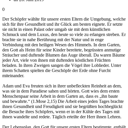
0
Der Schöpfer wählte für unsere ersten Eltern die Umgebung, welche
sich für ihre Gesundheit und ihr Glück am besten eignete. Er setzte
sie nicht in einen Palast oder umgab sie mit dem künstlichen
Schmuck und dem Luxus, den heute so viele zu erlangen streben. Er
brachte sie in nahe Berührung mit der Natur und in enge
Verbindung mit den heiligen Wesen des Himmels. In dem Garten,
den Gott als Heim für seine Kinder bereitete, begrüssten anmutige
Sträucher und duftende Blumen das Auge überall. Da waren Bäume
jeder Art, viele von ihnen mit duftenden köstlichen Früchten
beladen. In ihren Zweigen sangen die Vögel ihre Loblieder. Unter
ihrem Schatten spielten die Geschöpfe der Erde ohne Furcht
miteinander.
Adam und Eva freuten sich in ihrer unbefleckten Reinheit an dem,
was sie in dem Paradiese sahen und hörten. Gott wies dem ersten
Menschenpaar seine Arbeit in dem Garten an, dass es „ihn baute
und bewahrte.“ (1.Mose 2,15) Die Arbeit eines jeden Tages brachte
ihnen Gesundheit und Freudigkeit und sie begrüßten hochbeglückt
die Besuche ihres Schöpfers, wenn er in der Kühle des Tages mit
ihnen wandelte und redete. Täglich erteilte der Herr ihnen Lehren.
Der Lebensplan, den Gott für unsere ersten Eltern bestimmte, enthält