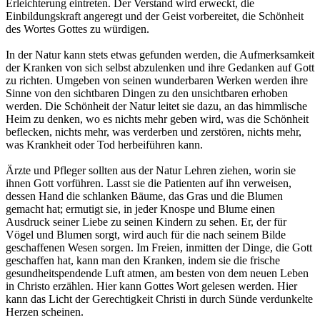
Erleichterung eintreten. Der Verstand wird erweckt, die
Einbildungskraft angeregt und der Geist vorbereitet, die Schönheit
des Wortes Gottes zu würdigen.
In der Natur kann stets etwas gefunden werden, die Aufmerksamkeit
der Kranken von sich selbst abzulenken und ihre Gedanken auf Gott
zu richten. Umgeben von seinen wunderbaren Werken werden ihre
Sinne von den sichtbaren Dingen zu den unsichtbaren erhoben
werden. Die Schönheit der Natur leitet sie dazu, an das himmlische
Heim zu denken, wo es nichts mehr geben wird, was die Schönheit
beflecken, nichts mehr, was verderben und zerstören, nichts mehr,
was Krankheit oder Tod herbeiführen kann.
Ärzte und Pfleger sollten aus der Natur Lehren ziehen, worin sie
ihnen Gott vorführen. Lasst sie die Patienten auf ihn verweisen,
dessen Hand die schlanken Bäume, das Gras und die Blumen
gemacht hat; ermutigt sie, in jeder Knospe und Blume einen
Ausdruck seiner Liebe zu seinen Kindern zu sehen. Er, der für
Vögel und Blumen sorgt, wird auch für die nach seinem Bilde
geschaffenen Wesen sorgen. Im Freien, inmitten der Dinge, die Gott
geschaffen hat, kann man den Kranken, indem sie die frische
gesundheitspendende Luft atmen, am besten von dem neuen Leben
in Christo erzählen. Hier kann Gottes Wort gelesen werden. Hier
kann das Licht der Gerechtigkeit Christi in durch Sünde verdunkelte
Herzen scheinen.