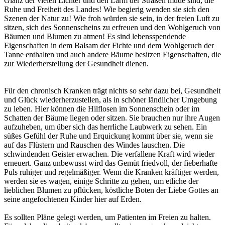
Glanz der vielen Lichter und den Lärm der Straßen müde sind, die
Ruhe und Freiheit des Landes! Wie begierig wenden sie sich den
Szenen der Natur zu! Wie froh würden sie sein, in der freien Luft zu
sitzen, sich des Sonnenscheins zu erfreuen und den Wohlgeruch von
Bäumen und Blumen zu atmen! Es sind lebensspendende
Eigenschaften in dem Balsam der Fichte und dem Wohlgeruch der
Tanne enthalten und auch andere Bäume besitzen Eigenschaften, die
zur Wiederherstellung der Gesundheit dienen.
Für den chronisch Kranken trägt nichts so sehr dazu bei, Gesundheit
und Glück wiederherzustellen, als in schöner ländlicher Umgebung
zu leben. Hier können die Hilflosen im Sonnenschein oder im
Schatten der Bäume liegen oder sitzen. Sie brauchen nur ihre Augen
aufzuheben, um über sich das herrliche Laubwerk zu sehen. Ein
süßes Gefühl der Ruhe und Erquickung kommt über sie, wenn sie
auf das Flüstern und Rauschen des Windes lauschen. Die
schwindenden Geister erwachen. Die verfallene Kraft wird wieder
erneuert. Ganz unbewusst wird das Gemüt friedvoll, der fieberhafte
Puls ruhiger und regelmäßiger. Wenn die Kranken kräftiger werden,
werden sie es wagen, einige Schritte zu gehen, um etliche der
lieblichen Blumen zu pflücken, köstliche Boten der Liebe Gottes an
seine angefochtenen Kinder hier auf Erden.
Es sollten Pläne gelegt werden, um Patienten im Freien zu halten.