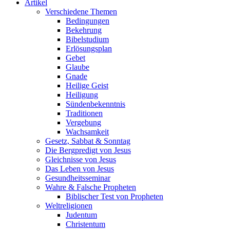
Artikel
Verschiedene Themen
Bedingungen
Bekehrung
Bibelstudium
Erlösungsplan
Gebet
Glaube
Gnade
Heilige Geist
Heiligung
Sündenbekenntnis
Traditionen
Vergebung
Wachsamkeit
Gesetz, Sabbat & Sonntag
Die Bergpredigt von Jesus
Gleichnisse von Jesus
Das Leben von Jesus
Gesundheitsseminar
Wahre & Falsche Propheten
Biblischer Test von Propheten
Weltreligionen
Judentum
Christentum