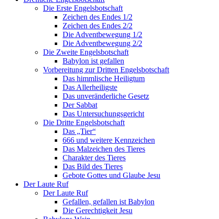
Die Erste Engelsbotschaft
Zeichen des Endes 1/2
Zeichen des Endes 2/2
Die Adventbewegung 1/2
Die Adventbewegung 2/2
Die Zweite Engelsbotschaft
Babylon ist gefallen
Vorbereitung zur Dritten Engelsbotschaft
Das himmlische Heiligtum
Das Allerheiligste
Das unveränderliche Gesetz
Der Sabbat
Das Untersuchungsgericht
Die Dritte Engelsbotschaft
Das „Tier“
666 und weitere Kennzeichen
Das Malzeichen des Tieres
Charakter des Tieres
Das Bild des Tieres
Gebote Gottes und Glaube Jesu
Der Laute Ruf
Der Laute Ruf
Gefallen, gefallen ist Babylon
Die Gerechtigkeit Jesu