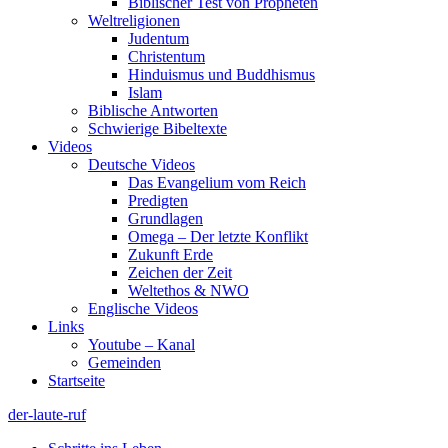
Biblischer Test von Propheten
Weltreligionen
Judentum
Christentum
Hinduismus und Buddhismus
Islam
Biblische Antworten
Schwierige Bibeltexte
Videos
Deutsche Videos
Das Evangelium vom Reich
Predigten
Grundlagen
Omega – Der letzte Konflikt
Zukunft Erde
Zeichen der Zeit
Weltethos & NWO
Englische Videos
Links
Youtube – Kanal
Gemeinden
Startseite
der-laute-ruf