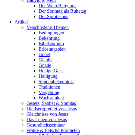
Babylons Wein
Der Wein Babylons
Der Sonntag als Ruhetag
Der Spiritismus
Artikel
Verschiedene Themen
Bedingungen
Bekehrung
Bibelstudium
Erlösungsplan
Gebet
Glaube
Gnade
Heilige Geist
Heiligung
Sündenbekenntnis
Traditionen
Vergebung
Wachsamkeit
Gesetz, Sabbat & Sonntag
Die Bergpredigt von Jesus
Gleichnisse von Jesus
Das Leben von Jesus
Gesundheitsseminar
Wahre & Falsche Propheten