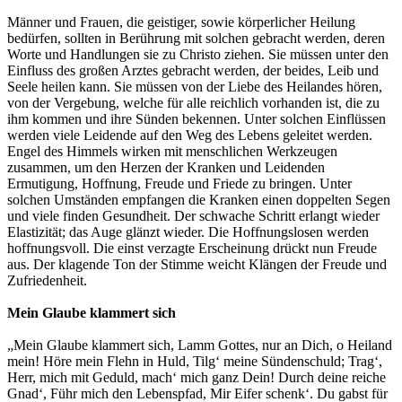
Männer und Frauen, die geistiger, sowie körperlicher Heilung
bedürfen, sollten in Berührung mit solchen gebracht werden, deren
Worte und Handlungen sie zu Christo ziehen. Sie müssen unter den
Einfluss des großen Arztes gebracht werden, der beides, Leib und
Seele heilen kann. Sie müssen von der Liebe des Heilandes hören,
von der Vergebung, welche für alle reichlich vorhanden ist, die zu
ihm kommen und ihre Sünden bekennen. Unter solchen Einflüssen
werden viele Leidende auf den Weg des Lebens geleitet werden.
Engel des Himmels wirken mit menschlichen Werkzeugen
zusammen, um den Herzen der Kranken und Leidenden
Ermutigung, Hoffnung, Freude und Friede zu bringen. Unter
solchen Umständen empfangen die Kranken einen doppelten Segen
und viele finden Gesundheit. Der schwache Schritt erlangt wieder
Elastizität; das Auge glänzt wieder. Die Hoffnungslosen werden
hoffnungsvoll. Die einst verzagte Erscheinung drückt nun Freude
aus. Der klagende Ton der Stimme weicht Klängen der Freude und
Zufriedenheit.
Mein Glaube klammert sich
„Mein Glaube klammert sich, Lamm Gottes, nur an Dich, o Heiland
mein! Höre mein Flehn in Huld, Tilg‘ meine Sündenschuld; Trag‘,
Herr, mich mit Geduld, mach‘ mich ganz Dein! Durch deine reiche
Gnad‘, Führ mich den Lebenspfad, Mir Eifer schenk‘. Du gabst für