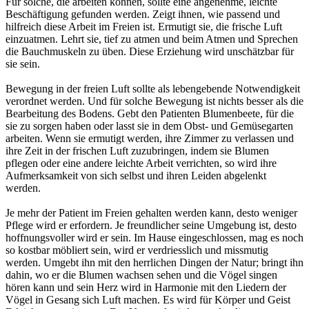
Für solche, die arbeiten können, sollte eine angenehme, leichte
Beschäftigung gefunden werden. Zeigt ihnen, wie passend und
hilfreich diese Arbeit im Freien ist. Ermutigt sie, die frische Luft
einzuatmen. Lehrt sie, tief zu atmen und beim Atmen und Sprechen
die Bauchmuskeln zu üben. Diese Erziehung wird unschätzbar für
sie sein.
Bewegung in der freien Luft sollte als lebengebende Notwendigkeit
verordnet werden. Und für solche Bewegung ist nichts besser als die
Bearbeitung des Bodens. Gebt den Patienten Blumenbeete, für die
sie zu sorgen haben oder lasst sie in dem Obst- und Gemüsegarten
arbeiten. Wenn sie ermutigt werden, ihre Zimmer zu verlassen und
ihre Zeit in der frischen Luft zuzubringen, indem sie Blumen
pflegen oder eine andere leichte Arbeit verrichten, so wird ihre
Aufmerksamkeit von sich selbst und ihren Leiden abgelenkt
werden.
Je mehr der Patient im Freien gehalten werden kann, desto weniger
Pflege wird er erfordern. Je freundlicher seine Umgebung ist, desto
hoffnungsvoller wird er sein. Im Hause eingeschlossen, mag es noch
so kostbar möbliert sein, wird er verdriesslich und missmutig
werden. Umgebt ihn mit den herrlichen Dingen der Natur; bringt ihn
dahin, wo er die Blumen wachsen sehen und die Vögel singen
hören kann und sein Herz wird in Harmonie mit den Liedern der
Vögel in Gesang sich Luft machen. Es wird für Körper und Geist