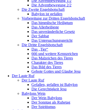
Die Adventbewegung 1/2
Die Adventbewegung 2/2
Die Zweite Engelsbotschaft
Babylon ist gefallen
Vorbereitung zur Dritten Engelsbotschaft
Das himmlische Heiligtum
Das Allerheiligste
Das unveränderliche Gesetz
Der Sabbat
Das Untersuchungsgericht
Die Dritte Engelsbotschaft
Das „Tier“
666 und weitere Kennzeichen
Das Malzeichen des Tieres
Charakter des Tieres
Das Bild des Tieres
Gebote Gottes und Glaube Jesu
Der Laute Ruf
Der Laute Ruf
Gefallen, gefallen ist Babylon
Die Gerechtigkeit Jesu
Babylons Wein
Der Wein Babylons
Der Sonntag als Ruhetag
Der Spiritismus