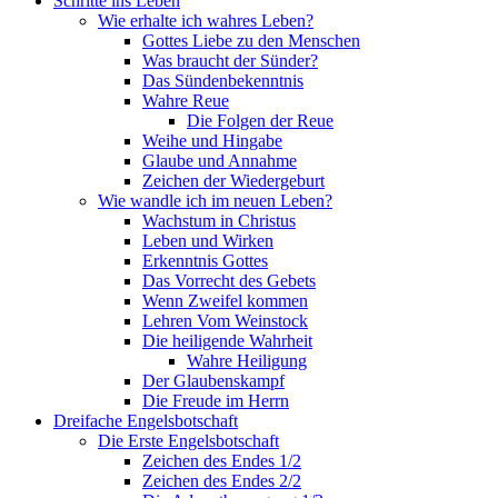
Schritte ins Leben
Wie erhalte ich wahres Leben?
Gottes Liebe zu den Menschen
Was braucht der Sünder?
Das Sündenbekenntnis
Wahre Reue
Die Folgen der Reue
Weihe und Hingabe
Glaube und Annahme
Zeichen der Wiedergeburt
Wie wandle ich im neuen Leben?
Wachstum in Christus
Leben und Wirken
Erkenntnis Gottes
Das Vorrecht des Gebets
Wenn Zweifel kommen
Lehren Vom Weinstock
Die heiligende Wahrheit
Wahre Heiligung
Der Glaubenskampf
Die Freude im Herrn
Dreifache Engelsbotschaft
Die Erste Engelsbotschaft
Zeichen des Endes 1/2
Zeichen des Endes 2/2