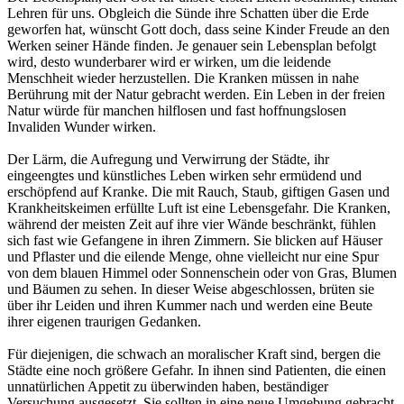
Lehren für uns. Obgleich die Sünde ihre Schatten über die Erde
geworfen hat, wünscht Gott doch, dass seine Kinder Freude an den
Werken seiner Hände finden. Je genauer sein Lebensplan befolgt
wird, desto wunderbarer wird er wirken, um die leidende
Menschheit wieder herzustellen. Die Kranken müssen in nahe
Berührung mit der Natur gebracht werden. Ein Leben in der freien
Natur würde für manchen hilflosen und fast hoffnungslosen
Invaliden Wunder wirken.
Der Lärm, die Aufregung und Verwirrung der Städte, ihr
eingeengtes und künstliches Leben wirken sehr ermüdend und
erschöpfend auf Kranke. Die mit Rauch, Staub, giftigen Gasen und
Krankheitskeimen erfüllte Luft ist eine Lebensgefahr. Die Kranken,
während der meisten Zeit auf ihre vier Wände beschränkt, fühlen
sich fast wie Gefangene in ihren Zimmern. Sie blicken auf Häuser
und Pflaster und die eilende Menge, ohne vielleicht nur eine Spur
von dem blauen Himmel oder Sonnenschein oder von Gras, Blumen
und Bäumen zu sehen. In dieser Weise abgeschlossen, brüten sie
über ihr Leiden und ihren Kummer nach und werden eine Beute
ihrer eigenen traurigen Gedanken.
Für diejenigen, die schwach an moralischer Kraft sind, bergen die
Städte eine noch größere Gefahr. In ihnen sind Patienten, die einen
unnatürlichen Appetit zu überwinden haben, beständiger
Versuchung ausgesetzt. Sie sollten in eine neue Umgebung gebracht