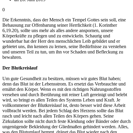
0
Die Erkenntnis, dass der Mensch ein Tempel Gottes sein soll, eine
Behausung zur Offenbarung seiner Herrlichkeit (1. Korinther
6,19.20), sollte uns mehr als alles andere anspornen, unsere
Körperkräfte zu pflegen und zu entwickeln. Schaurig und
wunderbar hat der Herr den menschlichen Leib gebildet und er
gebietet uns, ihn kennen zu lernen, seine Bedürfnisse zu verstehen
und unseren Teil zu tun, um ihn vor Schaden und Befleckung zu
bewahren.
Der Blutkreislauf
Um gute Gesundheit zu besitzen, müssen wir gutes Blut haben;
denn das Blut ist der Lebensstrom. Es ersetzt das Verbrauchte und
ernährt den Körper. Wenn es mit den richtigen Nahrungsstoffen
versehen und durch Berührung mit reiner Luft gereinigt und belebt
wird, so bringt es allen Teilen des Systems Leben und Kraft. Je
vollkommener der Blutkreislauf ist, desto besser wird diese Arbeit
vollbracht werden. Bei jedem Schlag des Herzens sollte das Blut
rasch und leicht nach allen Teilen des Körpers gehen. Seine
Zirkulation sollte nicht durch feste Kleidung oder Bänder oder durch
ungenügende Bekleidung der Gliedmaßen gehindert werden. Alles,
was den Blutumlauf hemmt, drängt das Blut wieder nach den