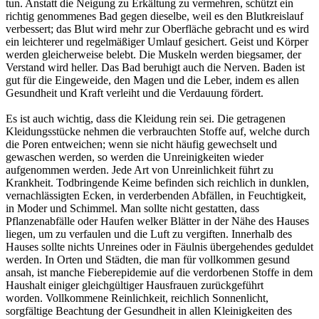
tun. Anstatt die Neigung zu Erkältung zu vermehren, schützt ein
richtig genommenes Bad gegen dieselbe, weil es den Blutkreislauf
verbessert; das Blut wird mehr zur Oberfläche gebracht und es wird
ein leichterer und regelmäßiger Umlauf gesichert. Geist und Körper
werden gleicherweise belebt. Die Muskeln werden biegsamer, der
Verstand wird heller. Das Bad beruhigt auch die Nerven. Baden ist
gut für die Eingeweide, den Magen und die Leber, indem es allen
Gesundheit und Kraft verleiht und die Verdauung fördert.
Es ist auch wichtig, dass die Kleidung rein sei. Die getragenen
Kleidungsstücke nehmen die verbrauchten Stoffe auf, welche durch
die Poren entweichen; wenn sie nicht häufig gewechselt und
gewaschen werden, so werden die Unreinigkeiten wieder
aufgenommen werden. Jede Art von Unreinlichkeit führt zu
Krankheit. Todbringende Keime befinden sich reichlich in dunklen,
vernachlässigten Ecken, in verderbenden Abfällen, in Feuchtigkeit,
in Moder und Schimmel. Man sollte nicht gestatten, dass
Pflanzenabfälle oder Haufen welker Blätter in der Nähe des Hauses
liegen, um zu verfaulen und die Luft zu vergiften. Innerhalb des
Hauses sollte nichts Unreines oder in Fäulnis übergehendes geduldet
werden. In Orten und Städten, die man für vollkommen gesund
ansah, ist manche Fieberepidemie auf die verdorbenen Stoffe in dem
Haushalt einiger gleichgültiger Hausfrauen zurückgeführt
worden. Vollkommene Reinlichkeit, reichlich Sonnenlicht,
sorgfältige Beachtung der Gesundheit in allen Kleinigkeiten des