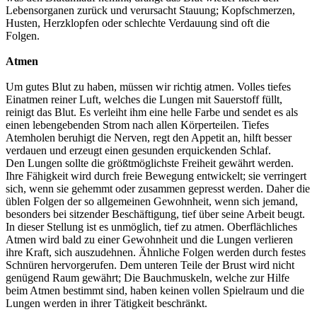
Lebensorganen zurück und verursacht Stauung; Kopfschmerzen,
Husten, Herzklopfen oder schlechte Verdauung sind oft die
Folgen.
Atmen
Um gutes Blut zu haben, müssen wir richtig atmen. Volles tiefes
Einatmen reiner Luft, welches die Lungen mit Sauerstoff füllt,
reinigt das Blut. Es verleiht ihm eine helle Farbe und sendet es als
einen lebengebenden Strom nach allen Körperteilen. Tiefes
Atemholen beruhigt die Nerven, regt den Appetit an, hilft besser
verdauen und erzeugt einen gesunden erquickenden Schlaf.
Den Lungen sollte die größtmöglichste Freiheit gewährt werden.
Ihre Fähigkeit wird durch freie Bewegung entwickelt; sie verringert
sich, wenn sie gehemmt oder zusammen gepresst werden. Daher die
üblen Folgen der so allgemeinen Gewohnheit, wenn sich jemand,
besonders bei sitzender Beschäftigung, tief über seine Arbeit beugt.
In dieser Stellung ist es unmöglich, tief zu atmen. Oberflächliches
Atmen wird bald zu einer Gewohnheit und die Lungen verlieren
ihre Kraft, sich auszudehnen. Ähnliche Folgen werden durch festes
Schnüren hervorgerufen. Dem unteren Teile der Brust wird nicht
genügend Raum gewährt; Die Bauchmuskeln, welche zur Hilfe
beim Atmen bestimmt sind, haben keinen vollen Spielraum und die
Lungen werden in ihrer Tätigkeit beschränkt.