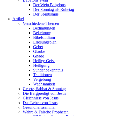
Babylons Wein
Der Wein Babylons
Der Sonntag als Ruhetag
Der Spiritismus
Artikel
Verschiedene Themen
Bedingungen
Bekehrung
Bibelstudium
Erlösungsplan
Gebet
Glaube
Gnade
Heilige Geist
Heiligung
Sündenbekenntnis
Traditionen
Vergebung
Wachsamkeit
Gesetz, Sabbat & Sonntag
Die Bergpredigt von Jesus
Gleichnisse von Jesus
Das Leben von Jesus
Gesundheitsseminar
Wahre & Falsche Propheten