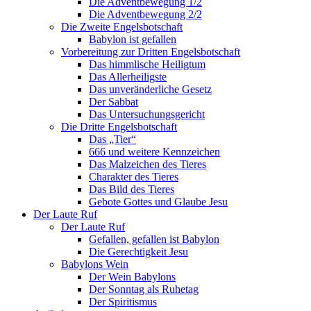
Die Adventbewegung 1/2
Die Adventbewegung 2/2
Die Zweite Engelsbotschaft
Babylon ist gefallen
Vorbereitung zur Dritten Engelsbotschaft
Das himmlische Heiligtum
Das Allerheiligste
Das unveränderliche Gesetz
Der Sabbat
Das Untersuchungsgericht
Die Dritte Engelsbotschaft
Das „Tier“
666 und weitere Kennzeichen
Das Malzeichen des Tieres
Charakter des Tieres
Das Bild des Tieres
Gebote Gottes und Glaube Jesu
Der Laute Ruf
Der Laute Ruf
Gefallen, gefallen ist Babylon
Die Gerechtigkeit Jesu
Babylons Wein
Der Wein Babylons
Der Sonntag als Ruhetag
Der Spiritismus