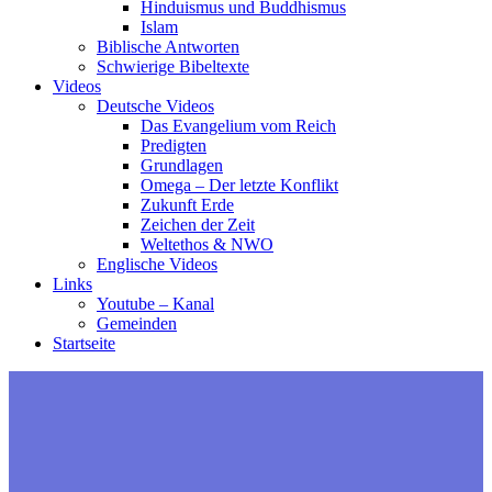
Hinduismus und Buddhismus
Islam
Biblische Antworten
Schwierige Bibeltexte
Videos
Deutsche Videos
Das Evangelium vom Reich
Predigten
Grundlagen
Omega – Der letzte Konflikt
Zukunft Erde
Zeichen der Zeit
Weltethos & NWO
Englische Videos
Links
Youtube – Kanal
Gemeinden
Startseite