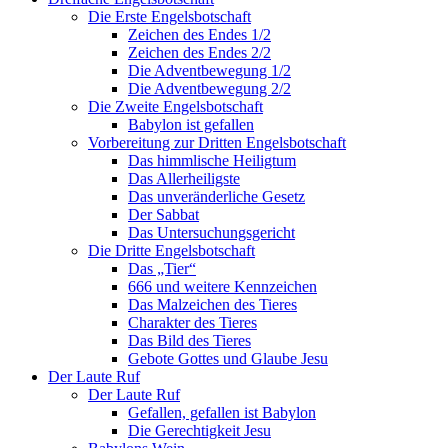
Die Erste Engelsbotschaft
Zeichen des Endes 1/2
Zeichen des Endes 2/2
Die Adventbewegung 1/2
Die Adventbewegung 2/2
Die Zweite Engelsbotschaft
Babylon ist gefallen
Vorbereitung zur Dritten Engelsbotschaft
Das himmlische Heiligtum
Das Allerheiligste
Das unveränderliche Gesetz
Der Sabbat
Das Untersuchungsgericht
Die Dritte Engelsbotschaft
Das „Tier“
666 und weitere Kennzeichen
Das Malzeichen des Tieres
Charakter des Tieres
Das Bild des Tieres
Gebote Gottes und Glaube Jesu
Der Laute Ruf
Der Laute Ruf
Gefallen, gefallen ist Babylon
Die Gerechtigkeit Jesu