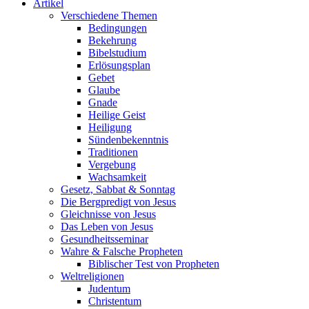
Artikel
Verschiedene Themen
Bedingungen
Bekehrung
Bibelstudium
Erlösungsplan
Gebet
Glaube
Gnade
Heilige Geist
Heiligung
Sündenbekenntnis
Traditionen
Vergebung
Wachsamkeit
Gesetz, Sabbat & Sonntag
Die Bergpredigt von Jesus
Gleichnisse von Jesus
Das Leben von Jesus
Gesundheitsseminar
Wahre & Falsche Propheten
Biblischer Test von Propheten
Weltreligionen
Judentum
Christentum