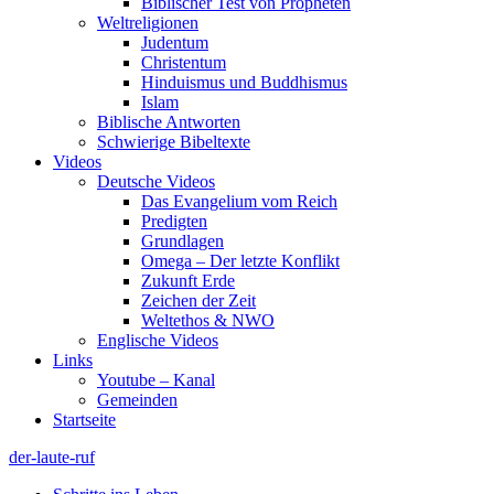
Biblischer Test von Propheten
Weltreligionen
Judentum
Christentum
Hinduismus und Buddhismus
Islam
Biblische Antworten
Schwierige Bibeltexte
Videos
Deutsche Videos
Das Evangelium vom Reich
Predigten
Grundlagen
Omega – Der letzte Konflikt
Zukunft Erde
Zeichen der Zeit
Weltethos & NWO
Englische Videos
Links
Youtube – Kanal
Gemeinden
Startseite
der-laute-ruf