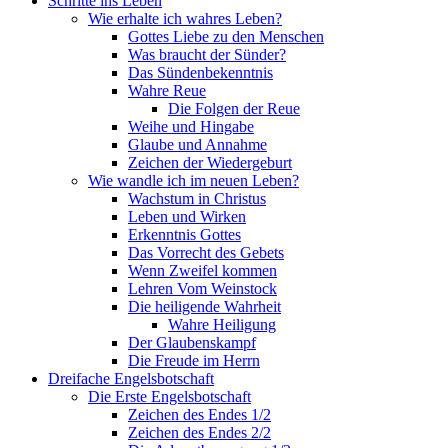
Schritte ins Leben
Wie erhalte ich wahres Leben?
Gottes Liebe zu den Menschen
Was braucht der Sünder?
Das Sündenbekenntnis
Wahre Reue
Die Folgen der Reue
Weihe und Hingabe
Glaube und Annahme
Zeichen der Wiedergeburt
Wie wandle ich im neuen Leben?
Wachstum in Christus
Leben und Wirken
Erkenntnis Gottes
Das Vorrecht des Gebets
Wenn Zweifel kommen
Lehren Vom Weinstock
Die heiligende Wahrheit
Wahre Heiligung
Der Glaubenskampf
Die Freude im Herrn
Dreifache Engelsbotschaft
Die Erste Engelsbotschaft
Zeichen des Endes 1/2
Zeichen des Endes 2/2