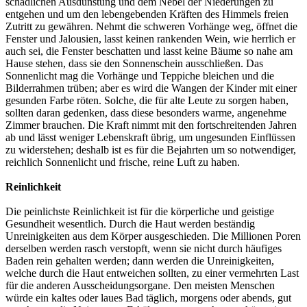
schädlichen Ausdünstung und dem Nebel der Niederungen zu
entgehen und um den lebengebenden Kräften des Himmels freien
Zutritt zu gewähren. Nehmt die schweren Vorhänge weg, öffnet die
Fenster und Jalousien, lasst keinen rankenden Wein, wie herrlich er
auch sei, die Fenster beschatten und lasst keine Bäume so nahe am
Hause stehen, dass sie den Sonnenschein ausschließen. Das
Sonnenlicht mag die Vorhänge und Teppiche bleichen und die
Bilderrahmen trüben; aber es wird die Wangen der Kinder mit einer
gesunden Farbe röten. Solche, die für alte Leute zu sorgen haben,
sollten daran gedenken, dass diese besonders warme, angenehme
Zimmer brauchen. Die Kraft nimmt mit den fortschreitenden Jahren
ab und lässt weniger Lebenskraft übrig, um ungesunden Einflüssen
zu widerstehen; deshalb ist es für die Bejahrten um so notwendiger,
reichlich Sonnenlicht und frische, reine Luft zu haben.
Reinlichkeit
Die peinlichste Reinlichkeit ist für die körperliche und geistige
Gesundheit wesentlich. Durch die Haut werden beständig
Unreinigkeiten aus dem Körper ausgeschieden. Die Millionen Poren
derselben werden rasch verstopft, wenn sie nicht durch häufiges
Baden rein gehalten werden; dann werden die Unreinigkeiten,
welche durch die Haut entweichen sollten, zu einer vermehrten Last
für die anderen Ausscheidungsorgane. Den meisten Menschen
würde ein kaltes oder laues Bad täglich, morgens oder abends, gut