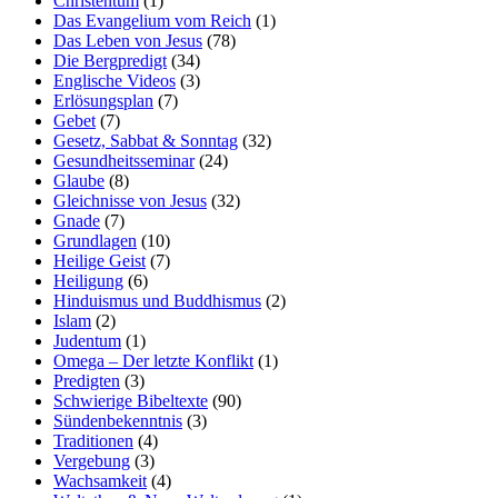
Christentum
(1)
Das Evangelium vom Reich
(1)
Das Leben von Jesus
(78)
Die Bergpredigt
(34)
Englische Videos
(3)
Erlösungsplan
(7)
Gebet
(7)
Gesetz, Sabbat & Sonntag
(32)
Gesundheitsseminar
(24)
Glaube
(8)
Gleichnisse von Jesus
(32)
Gnade
(7)
Grundlagen
(10)
Heilige Geist
(7)
Heiligung
(6)
Hinduismus und Buddhismus
(2)
Islam
(2)
Judentum
(1)
Omega – Der letzte Konflikt
(1)
Predigten
(3)
Schwierige Bibeltexte
(90)
Sündenbekenntnis
(3)
Traditionen
(4)
Vergebung
(3)
Wachsamkeit
(4)