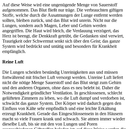
Auf diese Weise wird eine ungenügende Menge von Sauerstoff
aufgenommen. Das Blut fließt nur träge. Die verbrauchten giftigen
Stoffe, welche durch die Ausatmungen der Lunge entfernt werden
sollten, bleiben zurück, und das Blut wird unrein. Nicht nur die
Lungen, sondern auch Magen, Leber und Gehirn werden
angegriffen. Die Haut wird bleich, die Verdauung verzögert, das
Herz ist beengt, die Denkkraft getrübt, die Gedanken sind verwirrt,
Traurigkeit oder Schwermut senkt sich über den Geist; das ganze
System wird bedrückt und untätig und besonders für Krankheit
empfänglich.
Reine Luft
Die Lungen scheiden beständig Unreinigkeiten aus und müssen
fortwährend mit frischer Luft versorgt werden. Unreine Luft liefert
nicht die nötige Menge Sauerstoff und das Blut steigt zum Gehirn
und den anderen Organen, ohne dass es neu belebt ist. Daher die
Notwendigkeit gründlicher Ventilation. In geschlossenen, schlecht
gelüfteten Zimmern zu leben, wo die Luft dumpf und verdorben ist,
schwächt das ganze System. Der Körper wird dadurch gegen den
Einfluss von Kälte sehr empfindlich und eine leichte Erkältung
erzeugt Krankheit. Gerade das Eingeschlossensein in den Häusern
macht so viele Frauen krank und schwach. Sie atmen immer wieder
dieselbe Luft, bis sie mit den von Lungen und Poren