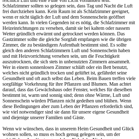
reichlich Luft und eine Fülle von Licht vorhanden sein.
Schlafzimmer sollten so gelegen sein, dass Tag und Nacht die Luft
frei durchziehen kann. Kein Raum ist als Schlafzimmer geeignet,
wenn er nicht täglich der Luft und dem Sonnenschein geöffnet
werden kann. In vielen Gegenden ist es nötig, die Schlafzimmer mit
Heizeinrichtungen zu versehen, damit sie bei kaltem oder nassem
Wetter gründlich erwärmt und getrocknet werden können. Das
Gastzimmer sollte die gleiche Sorgfalt empfangen wie die übrigen
Zimmer, die zu beständigem Aufenthalt bestimmt sind. Es sollte
gleich den anderen Schlafzimmern Luft und Sonnenschein haben
und mit Heizvorrichtung versehen sein, um die Feuchtigkeit
auszutrocknen, die sich stets in unbenutzten Zimmern ansammelt.
Wer in einem sonnenlosen Zimmer schläft oder ein Bett benutzt,
welches nicht gründlich trocken und gelüftet ist, gefährdet seine
Gesundheit und oft auch selbst das Leben. Beim Bauen treffen viele
sorgfältige Vorkehrung für ihre Pflanzen und Blumen. Man achtet
darauf, dass das Gewächshaus oder Fenster, welches für dieselben
bestimmt ist, warm und sonnig sind; denn ohne Wärme, Luft und
Sonnenschein würden Pflanzen nicht gedeihen und blühen. Wenn
diese Bedingungen aber zum Leben der Pflanzen erforderlich sind,
wie viel notwendiger sind sie dann für unsere eigene Gesundheit
und diejenige unserer Familien und Gäste.
Wenn wir wünschen, dass in unserem Heim Gesundheit und Glück
wohnen sollen, so muss es hoch genug gelegen sein, um der