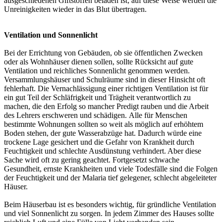
ausgeschiedenen Giftstoffen beladen ist; auf diese Weise werden die
Unreinigkeiten wieder in das Blut übertragen.
Ventilation und Sonnenlicht
Bei der Errichtung von Gebäuden, ob sie öffentlichen Zwecken
oder als Wohnhäuser dienen sollen, sollte Rücksicht auf gute
Ventilation und reichliches Sonnenlicht genommen werden.
Versammlungshäuser und Schulräume sind in dieser Hinsicht oft
fehlerhaft. Die Vernachlässigung einer richtigen Ventilation ist für
ein gut Teil der Schläfrigkeit und Trägheit verantwortlich zu
machen, die den Erfolg so mancher Predigt rauben und die Arbeit
des Lehrers erschweren und schädigen. Alle für Menschen
bestimmte Wohnungen sollten so weit als möglich auf erhöhtem
Boden stehen, der gute Wasserabzüge hat. Dadurch würde eine
trockene Lage gesichert und die Gefahr von Krankheit durch
Feuchtigkeit und schlechte Ausdünstung verhindert. Aber diese
Sache wird oft zu gering geachtet. Fortgesetzt schwache
Gesundheit, ernste Krankheiten und viele Todesfälle sind die Folgen
der Feuchtigkeit und der Malaria tief gelegener, schlecht abgeleiteter
Häuser.
Beim Häuserbau ist es besonders wichtig, für gründliche Ventilation
und viel Sonnenlicht zu sorgen. In jedem Zimmer des Hauses sollte