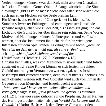
Verleumdungen können zwar den Ruf, nicht aber den Charakter
beflecken. Er ruht in Gottes Obhut. Solange wir nicht in die Sünde
einwilligen, gibt es keine menschliche oder satanische Macht, die
auch nur einen Flecken auf die Seele bringen kann.
Ein Mensch, dessen Herz auf Gott gerichtet ist, bleibt selbst in
Stunden schwerster Prüfungen und entmutigendster Umstände
genauso ausgeglichen wie zu der Zeit, als es ihm gut ging und das
Licht und die Gunst Gottes über ihm zu sein schienen. Seine Worte,
Motive und Handlungen können fehlinterpretiert und verfälscht
werden, aber das bekümmert ihn nicht, da für ihn wichtigere
Interessen auf dem Spiel stehen. Er erträgt es wie Mose,
„denn er
hielt sich an den, den er nicht sah, als sähe er ihn,“
und
schaut
„nicht auf das Sichtbare, sondern auf das
Unsichtbare.“
(Hebräer 11,27; 2. Korinther 4,18)
Christus kennt alles, was von Menschen missverstanden und falsch
ausgelegt wird. Seine Kinder können es sich leisten, in ruhiger
Geduld und ruhigem Vertrauen zu warten, egal, wie sehr sie
beschimpft und verachtet werden, denn es gibt nichts Geheimes, das
nicht offenbar werden soll. Wer Gott ehrt wird auch von ihm in der
Gegenwart von Menschen und Engeln geehrt werden.
„Wenn euch die Menschen um meinetwillen schmähen und
verfolgen,“
sagte Jesus,
„seid fröhlich und getrost.“
(Matthäus
5,11.12) Er verwies seine Zuhörer auf die Propheten, die im Namen
des Herrn gesprochen hatten, als
„ein Vorbild des Leidens und der
Geduld.“
(Jakobus 5,10) Abel, der allererste Christ unter den