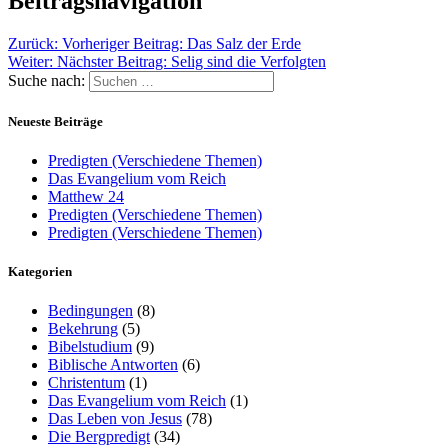
Beitragsnavigation
Zurück:
Vorheriger Beitrag:
Das Salz der Erde
Weiter:
Nächster Beitrag:
Selig sind die Verfolgten
Suche nach:
Neueste Beiträge
Predigten (Verschiedene Themen)
Das Evangelium vom Reich
Matthew 24
Predigten (Verschiedene Themen)
Predigten (Verschiedene Themen)
Kategorien
Bedingungen
(8)
Bekehrung
(5)
Bibelstudium
(9)
Biblische Antworten
(6)
Christentum
(1)
Das Evangelium vom Reich
(1)
Das Leben von Jesus
(78)
Die Bergpredigt
(34)