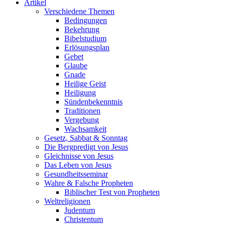
Artikel
Verschiedene Themen
Bedingungen
Bekehrung
Bibelstudium
Erlösungsplan
Gebet
Glaube
Gnade
Heilige Geist
Heiligung
Sündenbekenntnis
Traditionen
Vergebung
Wachsamkeit
Gesetz, Sabbat & Sonntag
Die Bergpredigt von Jesus
Gleichnisse von Jesus
Das Leben von Jesus
Gesundheitsseminar
Wahre & Falsche Propheten
Biblischer Test von Propheten
Weltreligionen
Judentum
Christentum