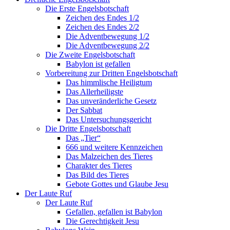
Die Erste Engelsbotschaft
Zeichen des Endes 1/2
Zeichen des Endes 2/2
Die Adventbewegung 1/2
Die Adventbewegung 2/2
Die Zweite Engelsbotschaft
Babylon ist gefallen
Vorbereitung zur Dritten Engelsbotschaft
Das himmlische Heiligtum
Das Allerheiligste
Das unveränderliche Gesetz
Der Sabbat
Das Untersuchungsgericht
Die Dritte Engelsbotschaft
Das „Tier“
666 und weitere Kennzeichen
Das Malzeichen des Tieres
Charakter des Tieres
Das Bild des Tieres
Gebote Gottes und Glaube Jesu
Der Laute Ruf
Der Laute Ruf
Gefallen, gefallen ist Babylon
Die Gerechtigkeit Jesu