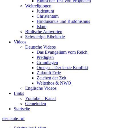
Biblischer Test von Propheten
Weltreligionen
Judentum
Christentum
Hinduismus und Buddhismus
Islam
Biblische Antworten
Schwierige Bibeltexte
Videos
Deutsche Videos
Das Evangelium vom Reich
Predigten
Grundlagen
Omega – Der letzte Konflikt
Zukunft Erde
Zeichen der Zeit
Weltethos & NWO
Englische Videos
Links
Youtube – Kanal
Gemeinden
Startseite
der-laute-ruf