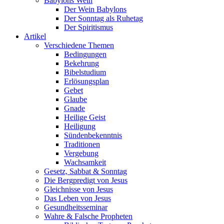
Babylons Wein
Der Wein Babylons
Der Sonntag als Ruhetag
Der Spiritismus
Artikel
Verschiedene Themen
Bedingungen
Bekehrung
Bibelstudium
Erlösungsplan
Gebet
Glaube
Gnade
Heilige Geist
Heiligung
Sündenbekenntnis
Traditionen
Vergebung
Wachsamkeit
Gesetz, Sabbat & Sonntag
Die Bergpredigt von Jesus
Gleichnisse von Jesus
Das Leben von Jesus
Gesundheitsseminar
Wahre & Falsche Propheten