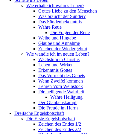
Schritte ins Leben
Wie erhalte ich wahres Leben?
Gottes Liebe zu den Menschen
Was braucht der Sünder?
Das Sündenbekenntnis
Wahre Reue
Die Folgen der Reue
Weihe und Hingabe
Glaube und Annahme
Zeichen der Wiedergeburt
Wie wandle ich im neuen Leben?
Wachstum in Christus
Leben und Wirken
Erkenntnis Gottes
Das Vorrecht des Gebets
Wenn Zweifel kommen
Lehren Vom Weinstock
Die heiligende Wahrheit
Wahre Heiligung
Der Glaubenskampf
Die Freude im Herrn
Dreifache Engelsbotschaft
Die Erste Engelsbotschaft
Zeichen des Endes 1/2
Zeichen des Endes 2/2