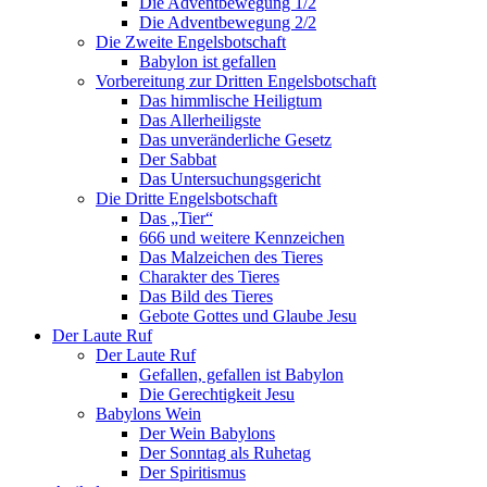
Die Adventbewegung 1/2
Die Adventbewegung 2/2
Die Zweite Engelsbotschaft
Babylon ist gefallen
Vorbereitung zur Dritten Engelsbotschaft
Das himmlische Heiligtum
Das Allerheiligste
Das unveränderliche Gesetz
Der Sabbat
Das Untersuchungsgericht
Die Dritte Engelsbotschaft
Das „Tier“
666 und weitere Kennzeichen
Das Malzeichen des Tieres
Charakter des Tieres
Das Bild des Tieres
Gebote Gottes und Glaube Jesu
Der Laute Ruf
Der Laute Ruf
Gefallen, gefallen ist Babylon
Die Gerechtigkeit Jesu
Babylons Wein
Der Wein Babylons
Der Sonntag als Ruhetag
Der Spiritismus