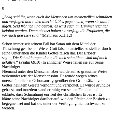
0
„Selig seid ihr, wenn euch die Menschen um meinetwillen schmähen
und verfolgen und reden allerlei Übles gegen euch, wenn sie damit
lügen. Seid fröhlich und getrost; es wird euch im Himmel reichlich
belohnt werden. Denn ebenso haben sie verfolgt die Propheten, die
vor euch gewesen sind.“
(Matthäus 5,11.12)
Schon immer seit seinem Fall hat Satan mit dem Mittel der
Täuschung gearbeitet. Wie er Gott falsch darstellte, so stellt er durch
seine Untertanen die Kinder Gottes falsch dar. Der Erlöser
sagt:
„Die Schmähungen derer, die dich schmähen, sind auf mich
gefallen.“
(Psalm 69,10) In ähnlicher Weise fallen sie auf Seine
Nachfolger.
Niemand unter den Menschen aber wurde auf so grausame Weise
verleumdet wie der Menschensohn. Er wurde wegen seines
unerschütterlichen Gehorsams gegenüber den Grundsätzen von
Gottes heiligem Gesetz verhöhnt und verspottet. Er wurde grundlos
gehasst, und trotzdem stand er ruhig vor seinen Feinden und
erklärte, dass Schmähung ein Teil des christlichen Erbes ist. Er
klärte seine Nachfolger darüber auf, wie den Pfeilen der Bosheit zu
begegnen sei und bat sie, unter der Verfolgung nicht schwach zu
werden.