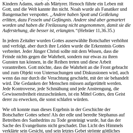
Kindern Adams, starb als Märtyrer. Henoch führte ein Leben mit
Gott, und die Welt kannte ihn nicht. Noah wurde als Fanatiker und
Bangemacher verspottet.
„Andere haben Spott und Geißelung
erlitten, dazu Fesseln und Gefängnis. Andere sind aber gemartert
worden und haben die Freilassung nicht angenommen, damit sie die
Auferstehung, die besser ist, erlangten.“
(Hebräer 11,36.35.)
In jedem Zeitalter wurden Gottes auserwählte Botschafter verhöhnt
und verfolgt, aber durch ihre Leiden wurde die Erkenntnis Gottes
verbreitet. Jeder Jünger Christi sollte mit dem Wissen, dass die
Feinde nichts gegen die Wahrheit, sondern nur etwas zu ihren
Gunsten tun können, in die Reihen treten und diese Arbeit
vorantreiben. Gott möchte, dass die Wahrheit an die Front gebracht
und zum Objekt von Untersuchungen und Diskussionen wird, auch
wenn das nur durch die Verachtung geschieht, mit der sie behandelt
wird. Die Gedanken der Menschen müssen aufgerüttelt werden.
Jede Kontroverse, jede Schmähung und jede Anstrengung, die
Gewissensfreiheit einzuschränken, ist ein Mittel Gottes, den Geist
derer zu erwecken, die sonst schlafen würden.
Wie oft konnte man dieses Ergebnis in der Geschichte der
Botschafter Gottes sehen! Als der edle und beredte Stephanus auf
Betreiben des Sanhedrins zu Tode gesteinigt wurde, hat das der
Sache des Evangeliums nicht geschadet. Das Licht des Himmels
verklärte sein Gesicht, und sein letztes Gebet strömte göttliches