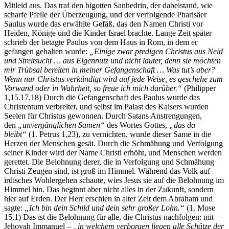
Mitleid aus. Das traf den bigotten Sanhedrin, der dabeistand, wie
scharfe Pfeile der Überzeugung, und der verfolgende Pharisäer
Saulus wurde das erwählte Gefäß, das den Namen Christi vor
Heiden, Könige und die Kinder Israel brachte. Lange Zeit später
schrieb der betagte Paulus von dem Haus in Rom, in dem er
gefangen gehalten wurde:
„Einige zwar predigen Christus aus Neid
und Streitsucht … aus Eigennutz und nicht lauter, denn sie möchten
mir Trübsal bereiten in meiner Gefangenschaft … Was tut’s aber?
Wenn nur Christus verkündigt wird auf jede Weise, es geschehe zum
Vorwand oder in Wahrheit, so freue ich mich darüber.“
(Philipper
1,15.17.18) Durch die Gefangenschaft des Paulus wurde das
Christentum verbreitet, und selbst im Palast des Kaisers wurden
Seelen für Christus gewonnen. Durch Satans Anstrengungen,
den
„unvergänglichen Samen“
des Wortes Gottes,
„das da
bleibt“
(1. Petrus 1,23), zu vernichten, wurde dieser Same in die
Herzen der Menschen gesät. Durch die Schmähung und Verfolgung
seiner Kinder wird der Name Christi erhöht, und Menschen werden
gerettet. Die Belohnung derer, die in Verfolgung und Schmähung
Christi Zeugen sind, ist groß im Himmel. Während das Volk auf
irdisches Wohlergehen schaute, wies Jesus sie auf die Belohnung im
Himmel hin. Das beginnt aber nicht alles in der Zukunft, sondern
hier auf Erden. Der Herr erschien in alter Zeit dem Abraham und
sagte:
„Ich bin dein Schild und dein sehr großer Lohn.“
(1. Mose
15,1) Das ist die Belohnung für alle, die Christus nachfolgen: mit
Jehovah Immanuel –
„in welchem verborgen liegen alle Schätze der