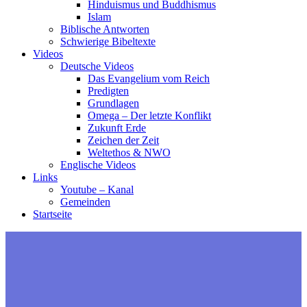
Hinduismus und Buddhismus
Islam
Biblische Antworten
Schwierige Bibeltexte
Videos
Deutsche Videos
Das Evangelium vom Reich
Predigten
Grundlagen
Omega – Der letzte Konflikt
Zukunft Erde
Zeichen der Zeit
Weltethos & NWO
Englische Videos
Links
Youtube – Kanal
Gemeinden
Startseite