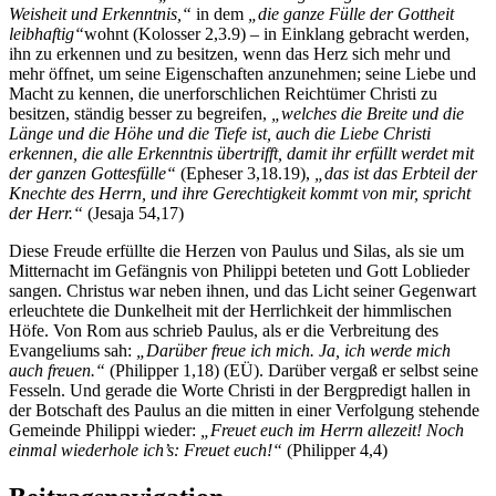
Weisheit und Erkenntnis,“
in dem
„die ganze Fülle der Gottheit
leibhaftig“
wohnt (Kolosser 2,3.9) – in Einklang gebracht werden,
ihn zu erkennen und zu besitzen, wenn das Herz sich mehr und
mehr öffnet, um seine Eigenschaften anzunehmen; seine Liebe und
Macht zu kennen, die unerforschlichen Reichtümer Christi zu
besitzen, ständig besser zu begreifen,
„welches die Breite und die
Länge und die Höhe und die Tiefe ist, auch die Liebe Christi
erkennen, die alle Erkenntnis übertrifft, damit ihr erfüllt werdet mit
der ganzen Gottesfülle“
(Epheser 3,18.19),
„das ist das Erbteil der
Knechte des Herrn, und ihre Gerechtigkeit kommt von mir, spricht
der Herr.“
(Jesaja 54,17)
Diese Freude erfüllte die Herzen von Paulus und Silas, als sie um
Mitternacht im Gefängnis von Philippi beteten und Gott Loblieder
sangen. Christus war neben ihnen, und das Licht seiner Gegenwart
erleuchtete die Dunkelheit mit der Herrlichkeit der himmlischen
Höfe. Von Rom aus schrieb Paulus, als er die Verbreitung des
Evangeliums sah:
„Darüber freue ich mich. Ja, ich werde mich
auch freuen.“
(Philipper 1,18) (EÜ). Darüber vergaß er selbst seine
Fesseln. Und gerade die Worte Christi in der Bergpredigt hallen in
der Botschaft des Paulus an die mitten in einer Verfolgung stehende
Gemeinde Philippi wieder:
„Freuet euch im Herrn allezeit! Noch
einmal wiederhole ich’s: Freuet euch!“
(Philipper 4,4)