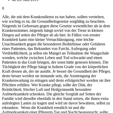
0
Alle, die mit dem Krankendienst zu tun haben, sollten verstehen,
wie wichtig es ist, die Gesundheitsgesetze sorgfältig zu beachten.
Nirgends ist Gehorsam gegen diese Gesetze wesentlicher als in dem
Krankenzimmer, nirgends hängt soviel von der Treue in kleinen
Dingen auf seiten der Pfleger ab als hier. In Fällen von ernster
Krankheit kann eine kleine Vernachlässigung, eine leichte
Unachtsamkeit gegen die besonderen Bedürfnisse oder Gefahren
eines Patienten, das Bekunden von Furcht, Aufregung oder
Verdrießlichkeit, ja selbst ein Mangel an Teilnahme die Waagschale
wenden, welche zwischen Leben und Tod schwankt und einen
Patienten in das Grab bringen, der sonst hätte genesen können. Die
Tüchtigkeit der Pflege hängt in hohem Grade von der körperlichen
Kraft dessen ab, der sie ausübt. Je besser die Gesundheit der Pfleger,
desto besser werden sie imstande sein, die Anstrengung der
Krankenwartung zu ertragen und desto erfolgreicher werden sie ihre
Pflichten erfüllen. Wer Kranke pflegt, sollte der Diät, der
Reinlichkeit, frischer Luft und Heilgymnastik besondere
Aufmerksamkeit schenken. Die gleiche Sorgfalt auf Seiten der
Familie wird dieselbe ebenfalls in den Stand setzen, die ihnen extra
auferlegten Lasten zu tragen und wird sie davor bewahren, selbst zu
erkranken. Wenn die Krankheit ernstlich ist und die
Aufmerksamkeit einer Pflegerin Tag und Nacht beansprucht, sollte