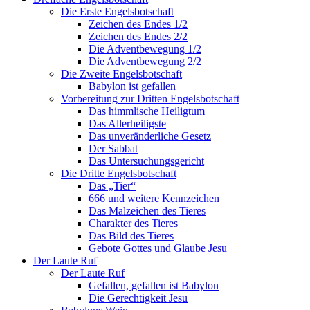
Die Erste Engelsbotschaft
Zeichen des Endes 1/2
Zeichen des Endes 2/2
Die Adventbewegung 1/2
Die Adventbewegung 2/2
Die Zweite Engelsbotschaft
Babylon ist gefallen
Vorbereitung zur Dritten Engelsbotschaft
Das himmlische Heiligtum
Das Allerheiligste
Das unveränderliche Gesetz
Der Sabbat
Das Untersuchungsgericht
Die Dritte Engelsbotschaft
Das „Tier“
666 und weitere Kennzeichen
Das Malzeichen des Tieres
Charakter des Tieres
Das Bild des Tieres
Gebote Gottes und Glaube Jesu
Der Laute Ruf
Der Laute Ruf
Gefallen, gefallen ist Babylon
Die Gerechtigkeit Jesu