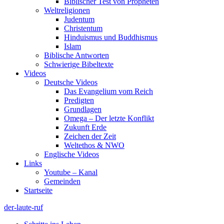
Biblischer Test von Propheten
Weltreligionen
Judentum
Christentum
Hinduismus und Buddhismus
Islam
Biblische Antworten
Schwierige Bibeltexte
Videos
Deutsche Videos
Das Evangelium vom Reich
Predigten
Grundlagen
Omega – Der letzte Konflikt
Zukunft Erde
Zeichen der Zeit
Weltethos & NWO
Englische Videos
Links
Youtube – Kanal
Gemeinden
Startseite
der-laute-ruf