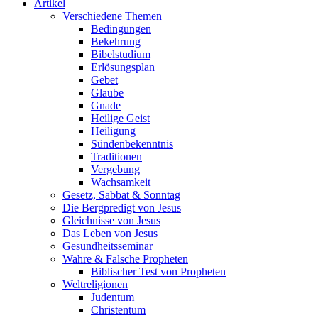
Artikel
Verschiedene Themen
Bedingungen
Bekehrung
Bibelstudium
Erlösungsplan
Gebet
Glaube
Gnade
Heilige Geist
Heiligung
Sündenbekenntnis
Traditionen
Vergebung
Wachsamkeit
Gesetz, Sabbat & Sonntag
Die Bergpredigt von Jesus
Gleichnisse von Jesus
Das Leben von Jesus
Gesundheitsseminar
Wahre & Falsche Propheten
Biblischer Test von Propheten
Weltreligionen
Judentum
Christentum