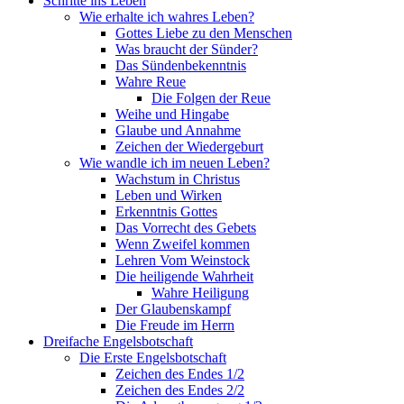
Schritte ins Leben
Wie erhalte ich wahres Leben?
Gottes Liebe zu den Menschen
Was braucht der Sünder?
Das Sündenbekenntnis
Wahre Reue
Die Folgen der Reue
Weihe und Hingabe
Glaube und Annahme
Zeichen der Wiedergeburt
Wie wandle ich im neuen Leben?
Wachstum in Christus
Leben und Wirken
Erkenntnis Gottes
Das Vorrecht des Gebets
Wenn Zweifel kommen
Lehren Vom Weinstock
Die heiligende Wahrheit
Wahre Heiligung
Der Glaubenskampf
Die Freude im Herrn
Dreifache Engelsbotschaft
Die Erste Engelsbotschaft
Zeichen des Endes 1/2
Zeichen des Endes 2/2