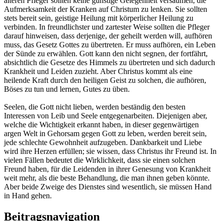
älteren Pfleger sollten keine günstige Gelegenheit versäumen, die
Aufmerksamkeit der Kranken auf Christum zu lenken. Sie sollten
stets bereit sein, geistige Heilung mit körperlicher Heilung zu
verbinden. In freundlichster und zartester Weise sollten die Pfleger
darauf hinweisen, dass derjenige, der geheilt werden will, aufhören
muss, das Gesetz Gottes zu übertreten. Er muss aufhören, ein Leben
der Sünde zu erwählen. Gott kann den nicht segnen, der fortfährt,
absichtlich die Gesetze des Himmels zu übertreten und sich dadurch
Krankheit und Leiden zuzieht. Aber Christus kommt als eine
heilende Kraft durch den heiligen Geist zu solchen, die aufhören,
Böses zu tun und lernen, Gutes zu üben.
Seelen, die Gott nicht lieben, werden beständig den besten
Interessen von Leib und Seele entgegenarbeiten. Diejenigen aber,
welche die Wichtigkeit erkannt haben, in dieser gegenwärtigen
argen Welt in Gehorsam gegen Gott zu leben, werden bereit sein,
jede schlechte Gewohnheit aufzugeben. Dankbarkeit und Liebe
wird ihre Herzen erfüllen; sie wissen, dass Christus ihr Freund ist. In
vielen Fällen bedeutet die Wirklichkeit, dass sie einen solchen
Freund haben, für die Leidenden in ihrer Genesung von Krankheit
weit mehr, als die beste Behandlung, die man ihnen geben könnte.
Aber beide Zweige des Dienstes sind wesentlich, sie müssen Hand
in Hand gehen.
Beitragsnavigation