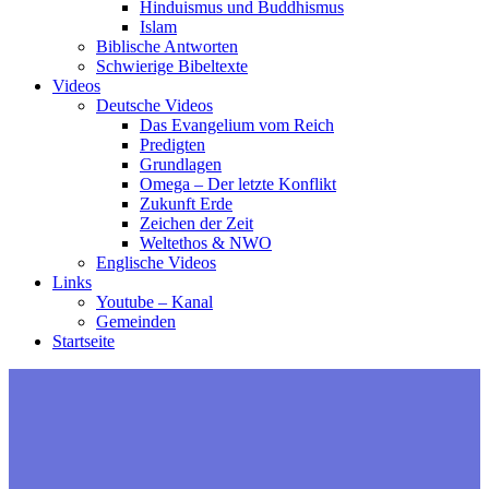
Hinduismus und Buddhismus
Islam
Biblische Antworten
Schwierige Bibeltexte
Videos
Deutsche Videos
Das Evangelium vom Reich
Predigten
Grundlagen
Omega – Der letzte Konflikt
Zukunft Erde
Zeichen der Zeit
Weltethos & NWO
Englische Videos
Links
Youtube – Kanal
Gemeinden
Startseite