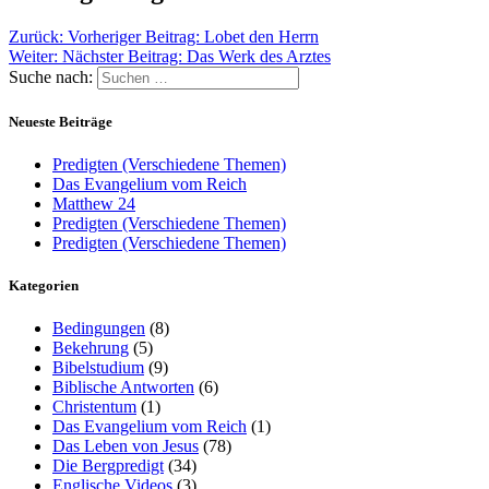
Zurück:
Vorheriger Beitrag:
Lobet den Herrn
Weiter:
Nächster Beitrag:
Das Werk des Arztes
Suche nach:
Neueste Beiträge
Predigten (Verschiedene Themen)
Das Evangelium vom Reich
Matthew 24
Predigten (Verschiedene Themen)
Predigten (Verschiedene Themen)
Kategorien
Bedingungen
(8)
Bekehrung
(5)
Bibelstudium
(9)
Biblische Antworten
(6)
Christentum
(1)
Das Evangelium vom Reich
(1)
Das Leben von Jesus
(78)
Die Bergpredigt
(34)
Englische Videos
(3)