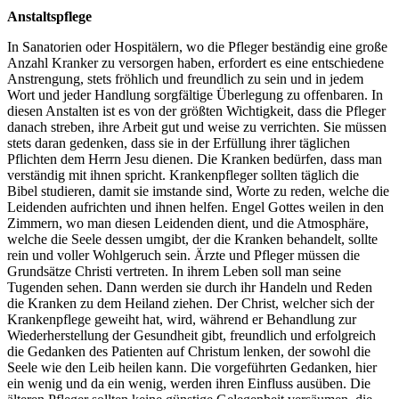
Anstaltspflege
In Sanatorien oder Hospitälern, wo die Pfleger beständig eine große
Anzahl Kranker zu versorgen haben, erfordert es eine entschiedene
Anstrengung, stets fröhlich und freundlich zu sein und in jedem
Wort und jeder Handlung sorgfältige Überlegung zu offenbaren. In
diesen Anstalten ist es von der größten Wichtigkeit, dass die Pfleger
danach streben, ihre Arbeit gut und weise zu verrichten. Sie müssen
stets daran gedenken, dass sie in der Erfüllung ihrer täglichen
Pflichten dem Herrn Jesu dienen. Die Kranken bedürfen, dass man
verständig mit ihnen spricht. Krankenpfleger sollten täglich die
Bibel studieren, damit sie imstande sind, Worte zu reden, welche die
Leidenden aufrichten und ihnen helfen. Engel Gottes weilen in den
Zimmern, wo man diesen Leidenden dient, und die Atmosphäre,
welche die Seele dessen umgibt, der die Kranken behandelt, sollte
rein und voller Wohlgeruch sein. Ärzte und Pfleger müssen die
Grundsätze Christi vertreten. In ihrem Leben soll man seine
Tugenden sehen. Dann werden sie durch ihr Handeln und Reden
die Kranken zu dem Heiland ziehen. Der Christ, welcher sich der
Krankenpflege geweiht hat, wird, während er Behandlung zur
Wiederherstellung der Gesundheit gibt, freundlich und erfolgreich
die Gedanken des Patienten auf Christum lenken, der sowohl die
Seele wie den Leib heilen kann. Die vorgeführten Gedanken, hier
ein wenig und da ein wenig, werden ihren Einfluss ausüben. Die