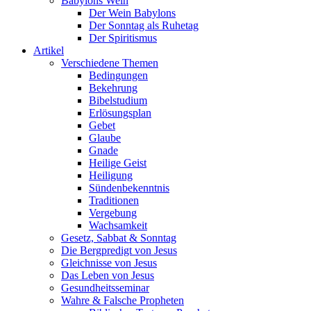
Babylons Wein
Der Wein Babylons
Der Sonntag als Ruhetag
Der Spiritismus
Artikel
Verschiedene Themen
Bedingungen
Bekehrung
Bibelstudium
Erlösungsplan
Gebet
Glaube
Gnade
Heilige Geist
Heiligung
Sündenbekenntnis
Traditionen
Vergebung
Wachsamkeit
Gesetz, Sabbat & Sonntag
Die Bergpredigt von Jesus
Gleichnisse von Jesus
Das Leben von Jesus
Gesundheitsseminar
Wahre & Falsche Propheten