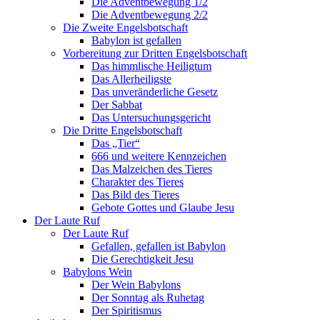
Die Adventbewegung 1/2
Die Adventbewegung 2/2
Die Zweite Engelsbotschaft
Babylon ist gefallen
Vorbereitung zur Dritten Engelsbotschaft
Das himmlische Heiligtum
Das Allerheiligste
Das unveränderliche Gesetz
Der Sabbat
Das Untersuchungsgericht
Die Dritte Engelsbotschaft
Das „Tier“
666 und weitere Kennzeichen
Das Malzeichen des Tieres
Charakter des Tieres
Das Bild des Tieres
Gebote Gottes und Glaube Jesu
Der Laute Ruf
Der Laute Ruf
Gefallen, gefallen ist Babylon
Die Gerechtigkeit Jesu
Babylons Wein
Der Wein Babylons
Der Sonntag als Ruhetag
Der Spiritismus