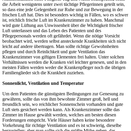
die Arbeit wenigstens unter zwei tüchtige Pflegerinnen geteilt sein,
so dass eine jede Gelegenheit zur Ruhe und zur Bewegung in der
frischen Luft hat. Dies ist besonders wichtig in Fällen, wo es schwer
ist, reichlich frische Luft im Krankenzimmer zu haben. Manchmal
wird gute Lüftung aus Unwissenheit über die Wichtigkeit frischer
Luft unterlassen und das Leben des Patienten und des
Pflegepersonals werden oft gefährdet. Wenn die nötige Vorsicht
beobachtet wird, werden selbst ansteckende Krankheiten sich nicht
leicht auf andere übertragen. Man sollte richtige Gewohnheiten
pflegen und durch Reinlichkeit und gute Ventilation das
Krankenzimmer von giftigen Elementen frei halten. Unter solchen
Verhältnissen werden die Kranken viel leichter genesen, und in den
meisten Fällen werden weder die Krankenpfleger noch die übrigen
Familienglieder sich die Krankheit zuziehen.
Sonnenlicht, Ventilation und Temperatur
Um dem Patienten die günstigsten Bedingungen zur Genesung zu
gewähren, sollte das von ihm bewohnte Zimmer groß, hell und
freundlich sein, wo reichlicher Sonnenschein vorhanden und gute
Luft stets gesichert werden kann. Als Krankenzimmer sollte das
Zimmer im Hause gewählt werden, welches am besten diesen
Forderungen entspricht. Viele Häuser haben keine besondere
Vorkehrung für richtige Ventilation und es ist schwierig, dieselbe
herzustellen; aber man sollte sich die größte Mühe geben, das