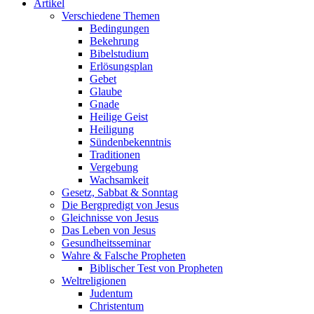
Artikel
Verschiedene Themen
Bedingungen
Bekehrung
Bibelstudium
Erlösungsplan
Gebet
Glaube
Gnade
Heilige Geist
Heiligung
Sündenbekenntnis
Traditionen
Vergebung
Wachsamkeit
Gesetz, Sabbat & Sonntag
Die Bergpredigt von Jesus
Gleichnisse von Jesus
Das Leben von Jesus
Gesundheitsseminar
Wahre & Falsche Propheten
Biblischer Test von Propheten
Weltreligionen
Judentum
Christentum