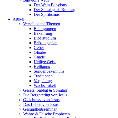
Babylons Wein
Der Wein Babylons
Der Sonntag als Ruhetag
Der Spiritismus
Artikel
Verschiedene Themen
Bedingungen
Bekehrung
Bibelstudium
Erlösungsplan
Gebet
Glaube
Gnade
Heilige Geist
Heiligung
Sündenbekenntnis
Traditionen
Vergebung
Wachsamkeit
Gesetz, Sabbat & Sonntag
Die Bergpredigt von Jesus
Gleichnisse von Jesus
Das Leben von Jesus
Gesundheitsseminar
Wahre & Falsche Propheten