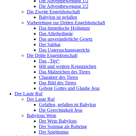
Die Adventbewegung 1/2
Die Adventbewegung 2/2
Die Zweite Engelsbotschaft
Babylon ist gefallen
Vorbereitung zur Dritten Engelsbotschaft
Das himmlische Heiligtum
Das Allerheiligste
Das unveränderliche Gesetz
Der Sabbat
Das Untersuchungsgericht
Die Dritte Engelsbotschaft
Das „Tier“
666 und weitere Kennzeichen
Das Malzeichen des Tieres
Charakter des Tieres
Das Bild des Tieres
Gebote Gottes und Glaube Jesu
Der Laute Ruf
Der Laute Ruf
Gefallen, gefallen ist Babylon
Die Gerechtigkeit Jesu
Babylons Wein
Der Wein Babylons
Der Sonntag als Ruhetag
Der Spiritismus