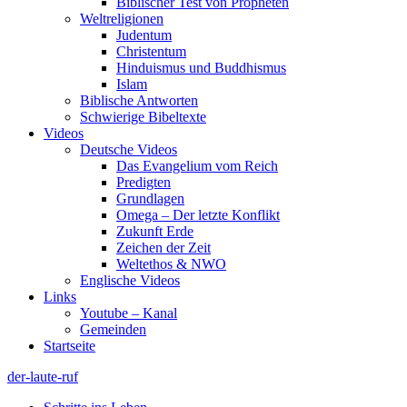
Biblischer Test von Propheten
Weltreligionen
Judentum
Christentum
Hinduismus und Buddhismus
Islam
Biblische Antworten
Schwierige Bibeltexte
Videos
Deutsche Videos
Das Evangelium vom Reich
Predigten
Grundlagen
Omega – Der letzte Konflikt
Zukunft Erde
Zeichen der Zeit
Weltethos & NWO
Englische Videos
Links
Youtube – Kanal
Gemeinden
Startseite
der-laute-ruf