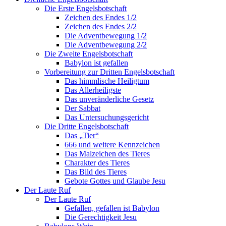
Die Erste Engelsbotschaft
Zeichen des Endes 1/2
Zeichen des Endes 2/2
Die Adventbewegung 1/2
Die Adventbewegung 2/2
Die Zweite Engelsbotschaft
Babylon ist gefallen
Vorbereitung zur Dritten Engelsbotschaft
Das himmlische Heiligtum
Das Allerheiligste
Das unveränderliche Gesetz
Der Sabbat
Das Untersuchungsgericht
Die Dritte Engelsbotschaft
Das „Tier“
666 und weitere Kennzeichen
Das Malzeichen des Tieres
Charakter des Tieres
Das Bild des Tieres
Gebote Gottes und Glaube Jesu
Der Laute Ruf
Der Laute Ruf
Gefallen, gefallen ist Babylon
Die Gerechtigkeit Jesu