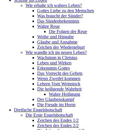
Schritte ins Leben
Wie erhalte ich wahres Leben?
Gottes Liebe zu den Menschen
Was braucht der Sünder?
Das Sündenbekenntnis
Wahre Reue
Die Folgen der Reue
Weihe und Hingabe
Glaube und Annahme
Zeichen der Wiedergeburt
Wie wandle ich im neuen Leben?
Wachstum in Christus
Leben und Wirken
Erkenntnis Gottes
Das Vorrecht des Gebets
Wenn Zweifel kommen
Lehren Vom Weinstock
Die heiligende Wahrheit
Wahre Heiligung
Der Glaubenskampf
Die Freude im Herrn
Dreifache Engelsbotschaft
Die Erste Engelsbotschaft
Zeichen des Endes 1/2
Zeichen des Endes 2/2