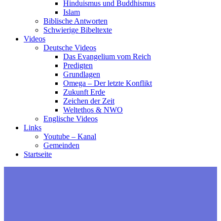
Hinduismus und Buddhismus
Islam
Biblische Antworten
Schwierige Bibeltexte
Videos
Deutsche Videos
Das Evangelium vom Reich
Predigten
Grundlagen
Omega – Der letzte Konflikt
Zukunft Erde
Zeichen der Zeit
Weltethos & NWO
Englische Videos
Links
Youtube – Kanal
Gemeinden
Startseite