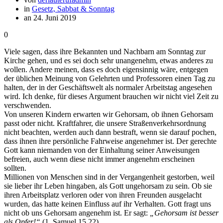
in
Gesetz, Sabbat & Sonntag
an 24. Juni 2019
0
Viele sagen, dass ihre Bekannten und Nachbarn am Sonntag zur
Kirche gehen, und es sei doch sehr unangenehm, etwas anderes zu
wollen. Andere meinen, dass es doch eigensinnig wäre, entgegen
der üblichen Meinung von Gelehrten und Professoren einen Tag zu
halten, der in der Geschäftswelt als normaler Arbeitstag angesehen
wird. Ich denke, für dieses Argument brauchen wir nicht viel Zeit zu
verschwenden.
Von unseren Kindern erwarten wir Gehorsam, ob ihnen Gehorsam
passt oder nicht. Kraftfahrer, die unsere Straßenverkehrsordnung
nicht beachten, werden auch dann bestraft, wenn sie darauf pochen,
dass ihnen ihre persönliche Fahrweise angenehmer ist. Der gerechte
Gott kann niemanden von der Einhaltung seiner Anweisungen
befreien, auch wenn diese nicht immer angenehm erscheinen
sollten.
Millionen von Menschen sind in der Vergangenheit gestorben, weil
sie lieber ihr Leben hingaben, als Gott ungehorsam zu sein. Ob sie
ihren Arbeitsplatz verloren oder von ihren Freunden ausgelacht
wurden, das hatte keinen Einfluss auf ihr Verhalten. Gott fragt uns
nicht ob uns Gehorsam angenehm ist. Er sagt:
„Gehorsam ist besser
als Opfer!“
(1. Samuel 15,22)