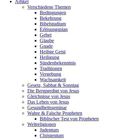
Artikel
Verschiedene Themen
Bedingungen
Bekehrung
Bibelstudium
Erlösungsplan
Gebet
Glaube
Gnade
Heilige Geist
Heiligung
Sündenbekenntnis
Traditionen
Vergebung
Wachsamkeit
Gesetz, Sabbat & Sonntag
Die Bergpredigt von Jesus
Gleichnisse von Jesus
Das Leben von Jesus
Gesundheitsseminar
Wahre & Falsche Propheten
Biblischer Test von Propheten
Weltreligionen
Judentum
Christentum