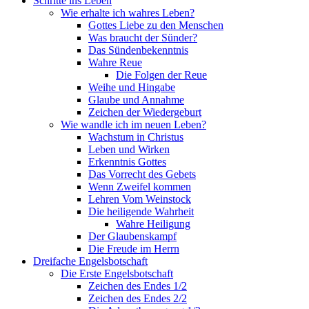
Schritte ins Leben
Wie erhalte ich wahres Leben?
Gottes Liebe zu den Menschen
Was braucht der Sünder?
Das Sündenbekenntnis
Wahre Reue
Die Folgen der Reue
Weihe und Hingabe
Glaube und Annahme
Zeichen der Wiedergeburt
Wie wandle ich im neuen Leben?
Wachstum in Christus
Leben und Wirken
Erkenntnis Gottes
Das Vorrecht des Gebets
Wenn Zweifel kommen
Lehren Vom Weinstock
Die heiligende Wahrheit
Wahre Heiligung
Der Glaubenskampf
Die Freude im Herrn
Dreifache Engelsbotschaft
Die Erste Engelsbotschaft
Zeichen des Endes 1/2
Zeichen des Endes 2/2