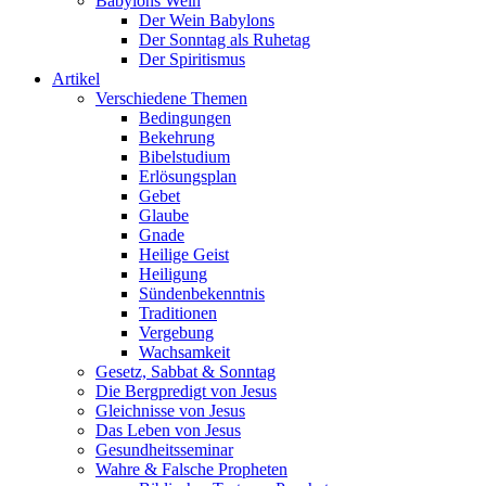
Babylons Wein
Der Wein Babylons
Der Sonntag als Ruhetag
Der Spiritismus
Artikel
Verschiedene Themen
Bedingungen
Bekehrung
Bibelstudium
Erlösungsplan
Gebet
Glaube
Gnade
Heilige Geist
Heiligung
Sündenbekenntnis
Traditionen
Vergebung
Wachsamkeit
Gesetz, Sabbat & Sonntag
Die Bergpredigt von Jesus
Gleichnisse von Jesus
Das Leben von Jesus
Gesundheitsseminar
Wahre & Falsche Propheten