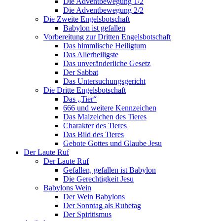
Die Adventbewegung 1/2
Die Adventbewegung 2/2
Die Zweite Engelsbotschaft
Babylon ist gefallen
Vorbereitung zur Dritten Engelsbotschaft
Das himmlische Heiligtum
Das Allerheiligste
Das unveränderliche Gesetz
Der Sabbat
Das Untersuchungsgericht
Die Dritte Engelsbotschaft
Das „Tier“
666 und weitere Kennzeichen
Das Malzeichen des Tieres
Charakter des Tieres
Das Bild des Tieres
Gebote Gottes und Glaube Jesu
Der Laute Ruf
Der Laute Ruf
Gefallen, gefallen ist Babylon
Die Gerechtigkeit Jesu
Babylons Wein
Der Wein Babylons
Der Sonntag als Ruhetag
Der Spiritismus