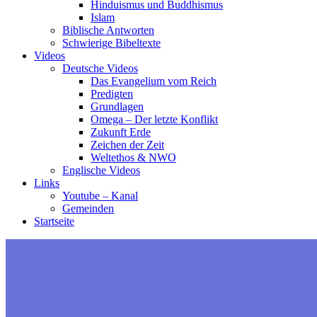
Hinduismus und Buddhismus
Islam
Biblische Antworten
Schwierige Bibeltexte
Videos
Deutsche Videos
Das Evangelium vom Reich
Predigten
Grundlagen
Omega – Der letzte Konflikt
Zukunft Erde
Zeichen der Zeit
Weltethos & NWO
Englische Videos
Links
Youtube – Kanal
Gemeinden
Startseite