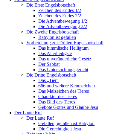
Die Erste Engelsbotschaft
Zeichen des Endes 1/2
Zeichen des Endes 2/2
Die Adventbewegung 1/2
Die Adventbewegung 2/2
Die Zweite Engelsbotschaft
Babylon ist gefallen
Vorbereitung zur Dritten Engelsbotschaft
Das himmlische Heiligtum
Das Allerheiligste
Das unveränderliche Gesetz
Der Sabbat
Das Untersuchungsgericht
Die Dritte Engelsbotschaft
Das „Tier“
666 und weitere Kennzeichen
Das Malzeichen des Tieres
Charakter des Tieres
Das Bild des Tieres
Gebote Gottes und Glaube Jesu
Der Laute Ruf
Der Laute Ruf
Gefallen, gefallen ist Babylon
Die Gerechtigkeit Jesu