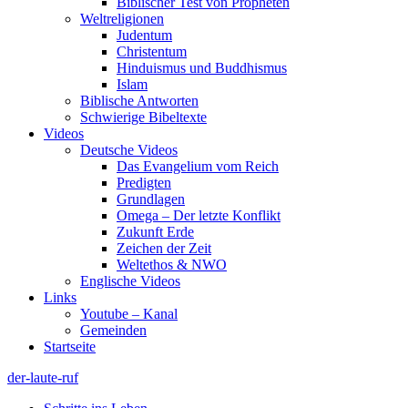
Biblischer Test von Propheten
Weltreligionen
Judentum
Christentum
Hinduismus und Buddhismus
Islam
Biblische Antworten
Schwierige Bibeltexte
Videos
Deutsche Videos
Das Evangelium vom Reich
Predigten
Grundlagen
Omega – Der letzte Konflikt
Zukunft Erde
Zeichen der Zeit
Weltethos & NWO
Englische Videos
Links
Youtube – Kanal
Gemeinden
Startseite
der-laute-ruf