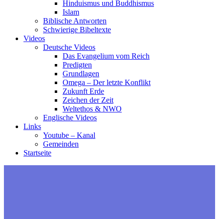
Hinduismus und Buddhismus
Islam
Biblische Antworten
Schwierige Bibeltexte
Videos
Deutsche Videos
Das Evangelium vom Reich
Predigten
Grundlagen
Omega – Der letzte Konflikt
Zukunft Erde
Zeichen der Zeit
Weltethos & NWO
Englische Videos
Links
Youtube – Kanal
Gemeinden
Startseite