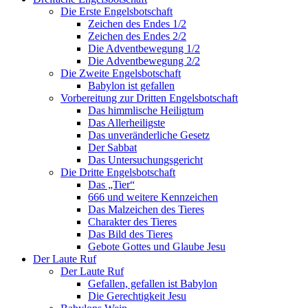
Die Erste Engelsbotschaft
Zeichen des Endes 1/2
Zeichen des Endes 2/2
Die Adventbewegung 1/2
Die Adventbewegung 2/2
Die Zweite Engelsbotschaft
Babylon ist gefallen
Vorbereitung zur Dritten Engelsbotschaft
Das himmlische Heiligtum
Das Allerheiligste
Das unveränderliche Gesetz
Der Sabbat
Das Untersuchungsgericht
Die Dritte Engelsbotschaft
Das „Tier“
666 und weitere Kennzeichen
Das Malzeichen des Tieres
Charakter des Tieres
Das Bild des Tieres
Gebote Gottes und Glaube Jesu
Der Laute Ruf
Der Laute Ruf
Gefallen, gefallen ist Babylon
Die Gerechtigkeit Jesu