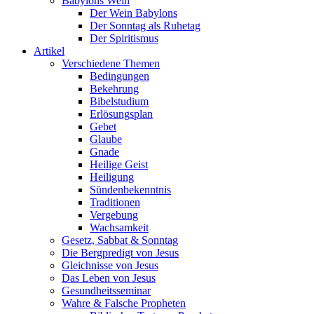
Babylons Wein
Der Wein Babylons
Der Sonntag als Ruhetag
Der Spiritismus
Artikel
Verschiedene Themen
Bedingungen
Bekehrung
Bibelstudium
Erlösungsplan
Gebet
Glaube
Gnade
Heilige Geist
Heiligung
Sündenbekenntnis
Traditionen
Vergebung
Wachsamkeit
Gesetz, Sabbat & Sonntag
Die Bergpredigt von Jesus
Gleichnisse von Jesus
Das Leben von Jesus
Gesundheitsseminar
Wahre & Falsche Propheten