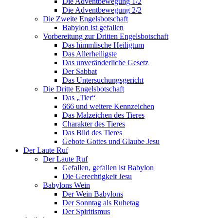
Die Adventbewegung 1/2
Die Adventbewegung 2/2
Die Zweite Engelsbotschaft
Babylon ist gefallen
Vorbereitung zur Dritten Engelsbotschaft
Das himmlische Heiligtum
Das Allerheiligste
Das unveränderliche Gesetz
Der Sabbat
Das Untersuchungsgericht
Die Dritte Engelsbotschaft
Das „Tier“
666 und weitere Kennzeichen
Das Malzeichen des Tieres
Charakter des Tieres
Das Bild des Tieres
Gebote Gottes und Glaube Jesu
Der Laute Ruf
Der Laute Ruf
Gefallen, gefallen ist Babylon
Die Gerechtigkeit Jesu
Babylons Wein
Der Wein Babylons
Der Sonntag als Ruhetag
Der Spiritismus