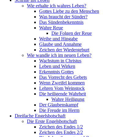
Schritte ins Leben
Wie erhalte ich wahres Leben?
Gottes Liebe zu den Menschen
Was braucht der Sünder?
Das Sündenbekenntnis
Wahre Reue
Die Folgen der Reue
Weihe und Hingabe
Glaube und Annahme
Zeichen der Wiedergeburt
Wie wandle ich im neuen Leben?
Wachstum in Christus
Leben und Wirken
Erkenntnis Gottes
Das Vorrecht des Gebets
Wenn Zweifel kommen
Lehren Vom Weinstock
Die heiligende Wahrheit
Wahre Heiligung
Der Glaubenskampf
Die Freude im Herrn
Dreifache Engelsbotschaft
Die Erste Engelsbotschaft
Zeichen des Endes 1/2
Zeichen des Endes 2/2