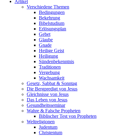
Artikel
Verschiedene Themen
Bedingungen
Bekehrung
Bibelstudium
Erlösungsplan
Gebet
Glaube
Gnade
Heilige Geist
Heiligung
Sündenbekenntnis
Traditionen
Vergebung
Wachsamkeit
Gesetz, Sabbat & Sonntag
Die Bergpredigt von Jesus
Gleichnisse von Jesus
Das Leben von Jesus
Gesundheitsseminar
Wahre & Falsche Propheten
Biblischer Test von Propheten
Weltreligionen
Judentum
Christentum