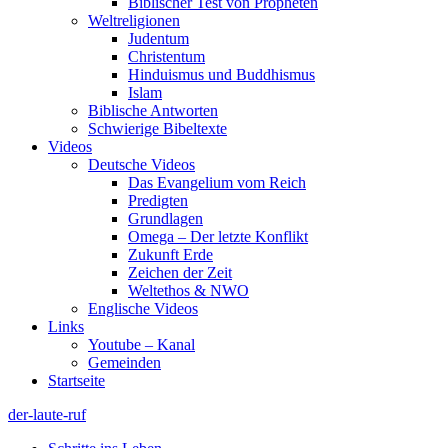
Biblischer Test von Propheten
Weltreligionen
Judentum
Christentum
Hinduismus und Buddhismus
Islam
Biblische Antworten
Schwierige Bibeltexte
Videos
Deutsche Videos
Das Evangelium vom Reich
Predigten
Grundlagen
Omega – Der letzte Konflikt
Zukunft Erde
Zeichen der Zeit
Weltethos & NWO
Englische Videos
Links
Youtube – Kanal
Gemeinden
Startseite
der-laute-ruf