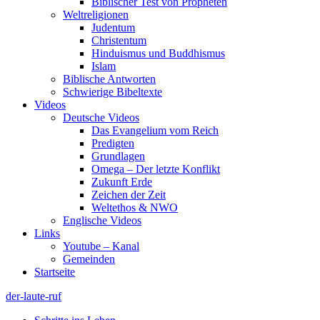
Biblischer Test von Propheten
Weltreligionen
Judentum
Christentum
Hinduismus und Buddhismus
Islam
Biblische Antworten
Schwierige Bibeltexte
Videos
Deutsche Videos
Das Evangelium vom Reich
Predigten
Grundlagen
Omega – Der letzte Konflikt
Zukunft Erde
Zeichen der Zeit
Weltethos & NWO
Englische Videos
Links
Youtube – Kanal
Gemeinden
Startseite
der-laute-ruf