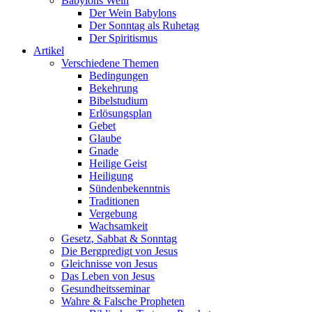
Babylons Wein
Der Wein Babylons
Der Sonntag als Ruhetag
Der Spiritismus
Artikel
Verschiedene Themen
Bedingungen
Bekehrung
Bibelstudium
Erlösungsplan
Gebet
Glaube
Gnade
Heilige Geist
Heiligung
Sündenbekenntnis
Traditionen
Vergebung
Wachsamkeit
Gesetz, Sabbat & Sonntag
Die Bergpredigt von Jesus
Gleichnisse von Jesus
Das Leben von Jesus
Gesundheitsseminar
Wahre & Falsche Propheten