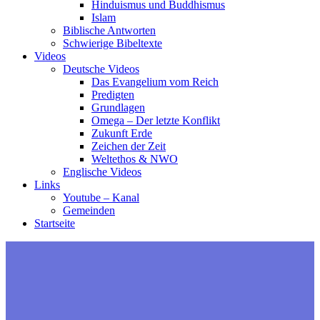
Hinduismus und Buddhismus
Islam
Biblische Antworten
Schwierige Bibeltexte
Videos
Deutsche Videos
Das Evangelium vom Reich
Predigten
Grundlagen
Omega – Der letzte Konflikt
Zukunft Erde
Zeichen der Zeit
Weltethos & NWO
Englische Videos
Links
Youtube – Kanal
Gemeinden
Startseite