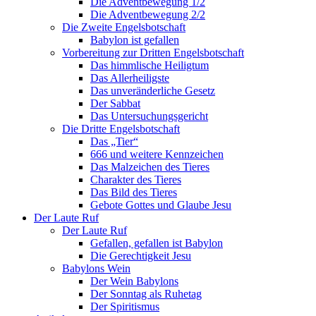
Die Adventbewegung 1/2
Die Adventbewegung 2/2
Die Zweite Engelsbotschaft
Babylon ist gefallen
Vorbereitung zur Dritten Engelsbotschaft
Das himmlische Heiligtum
Das Allerheiligste
Das unveränderliche Gesetz
Der Sabbat
Das Untersuchungsgericht
Die Dritte Engelsbotschaft
Das „Tier“
666 und weitere Kennzeichen
Das Malzeichen des Tieres
Charakter des Tieres
Das Bild des Tieres
Gebote Gottes und Glaube Jesu
Der Laute Ruf
Der Laute Ruf
Gefallen, gefallen ist Babylon
Die Gerechtigkeit Jesu
Babylons Wein
Der Wein Babylons
Der Sonntag als Ruhetag
Der Spiritismus