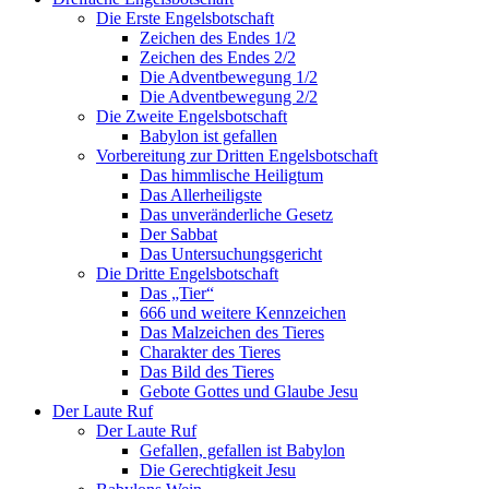
Die Erste Engelsbotschaft
Zeichen des Endes 1/2
Zeichen des Endes 2/2
Die Adventbewegung 1/2
Die Adventbewegung 2/2
Die Zweite Engelsbotschaft
Babylon ist gefallen
Vorbereitung zur Dritten Engelsbotschaft
Das himmlische Heiligtum
Das Allerheiligste
Das unveränderliche Gesetz
Der Sabbat
Das Untersuchungsgericht
Die Dritte Engelsbotschaft
Das „Tier“
666 und weitere Kennzeichen
Das Malzeichen des Tieres
Charakter des Tieres
Das Bild des Tieres
Gebote Gottes und Glaube Jesu
Der Laute Ruf
Der Laute Ruf
Gefallen, gefallen ist Babylon
Die Gerechtigkeit Jesu