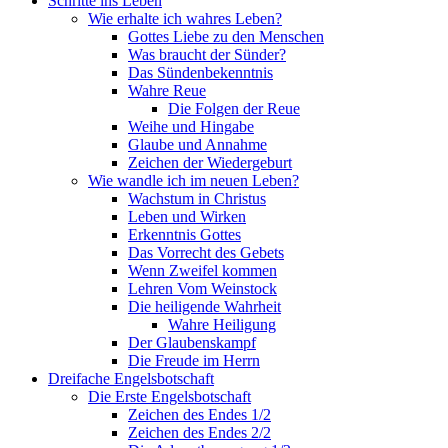
Schritte ins Leben
Wie erhalte ich wahres Leben?
Gottes Liebe zu den Menschen
Was braucht der Sünder?
Das Sündenbekenntnis
Wahre Reue
Die Folgen der Reue
Weihe und Hingabe
Glaube und Annahme
Zeichen der Wiedergeburt
Wie wandle ich im neuen Leben?
Wachstum in Christus
Leben und Wirken
Erkenntnis Gottes
Das Vorrecht des Gebets
Wenn Zweifel kommen
Lehren Vom Weinstock
Die heiligende Wahrheit
Wahre Heiligung
Der Glaubenskampf
Die Freude im Herrn
Dreifache Engelsbotschaft
Die Erste Engelsbotschaft
Zeichen des Endes 1/2
Zeichen des Endes 2/2