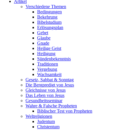
Artikel
Verschiedene Themen
Bedingungen
Bekehrung
Bibelstudium
Erlösungsplan
Gebet
Glaube
Gnade
Heilige Geist
Heiligung
Sündenbekenntnis
Traditionen
Vergebung
Wachsamkeit
Gesetz, Sabbat & Sonntag
Die Bergpredigt von Jesus
Gleichnisse von Jesus
Das Leben von Jesus
Gesundheitsseminar
Wahre & Falsche Propheten
Biblischer Test von Propheten
Weltreligionen
Judentum
Christentum