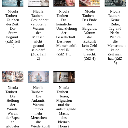
Nicola
Nicola
Nicola
Nicola
Nicola
Taubert –
Taubert –
Taubert –
Taubert –
Taubert –
Zeichen
Gesundheit
Die
Das Ende
Keine
der Zeit.
verboten?
heimliche
des
Ruhe,
Der
Warum
Umerziehung
Bargelds.
Tag und
Sturm
der
der
Warum
Nacht.
beginnt.
Mensch
Gesellschaft.
die
Warum
(ZdZ Teil
nicht
Das neue
Zukunft
die
1)
gesund
Menschenbild
kein Geld
Menschheit
sein darf.
der UN
mehr
keine
(ZdZ Teil
(ZdZ T…
braucht.
Zeit mehr
2)
(ZdZ 4)
hat. (ZdZ
5)
Nicola
Nicola
Nicola
Taubert –
Taubert –
Taubert –
Die
Die
Terror,
Heilung
Ankunft.
Migration
der
Warum
und die
Wunde.
immer
aufsteigende
Warum
mehr
Macht
der Papst
Menschen
des
an
die
kleinen
globaler
Wiederkunft
Horns (