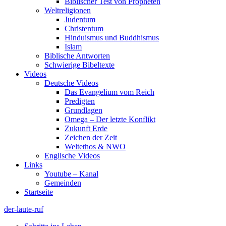
Biblischer Test von Propheten
Weltreligionen
Judentum
Christentum
Hinduismus und Buddhismus
Islam
Biblische Antworten
Schwierige Bibeltexte
Videos
Deutsche Videos
Das Evangelium vom Reich
Predigten
Grundlagen
Omega – Der letzte Konflikt
Zukunft Erde
Zeichen der Zeit
Weltethos & NWO
Englische Videos
Links
Youtube – Kanal
Gemeinden
Startseite
der-laute-ruf