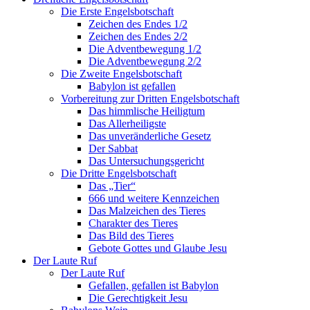
Die Erste Engelsbotschaft
Zeichen des Endes 1/2
Zeichen des Endes 2/2
Die Adventbewegung 1/2
Die Adventbewegung 2/2
Die Zweite Engelsbotschaft
Babylon ist gefallen
Vorbereitung zur Dritten Engelsbotschaft
Das himmlische Heiligtum
Das Allerheiligste
Das unveränderliche Gesetz
Der Sabbat
Das Untersuchungsgericht
Die Dritte Engelsbotschaft
Das „Tier“
666 und weitere Kennzeichen
Das Malzeichen des Tieres
Charakter des Tieres
Das Bild des Tieres
Gebote Gottes und Glaube Jesu
Der Laute Ruf
Der Laute Ruf
Gefallen, gefallen ist Babylon
Die Gerechtigkeit Jesu