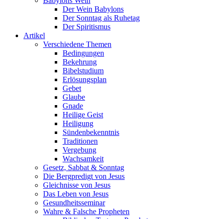
Babylons Wein
Der Wein Babylons
Der Sonntag als Ruhetag
Der Spiritismus
Artikel
Verschiedene Themen
Bedingungen
Bekehrung
Bibelstudium
Erlösungsplan
Gebet
Glaube
Gnade
Heilige Geist
Heiligung
Sündenbekenntnis
Traditionen
Vergebung
Wachsamkeit
Gesetz, Sabbat & Sonntag
Die Bergpredigt von Jesus
Gleichnisse von Jesus
Das Leben von Jesus
Gesundheitsseminar
Wahre & Falsche Propheten