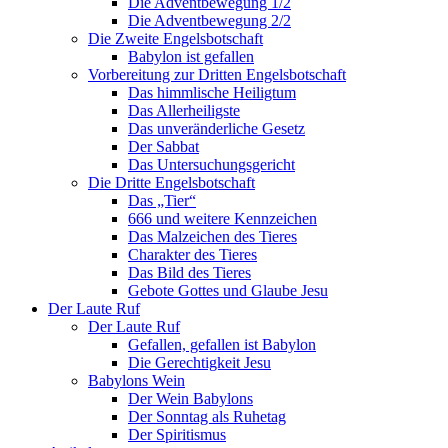
Die Adventbewegung 1/2
Die Adventbewegung 2/2
Die Zweite Engelsbotschaft
Babylon ist gefallen
Vorbereitung zur Dritten Engelsbotschaft
Das himmlische Heiligtum
Das Allerheiligste
Das unveränderliche Gesetz
Der Sabbat
Das Untersuchungsgericht
Die Dritte Engelsbotschaft
Das „Tier“
666 und weitere Kennzeichen
Das Malzeichen des Tieres
Charakter des Tieres
Das Bild des Tieres
Gebote Gottes und Glaube Jesu
Der Laute Ruf
Der Laute Ruf
Gefallen, gefallen ist Babylon
Die Gerechtigkeit Jesu
Babylons Wein
Der Wein Babylons
Der Sonntag als Ruhetag
Der Spiritismus