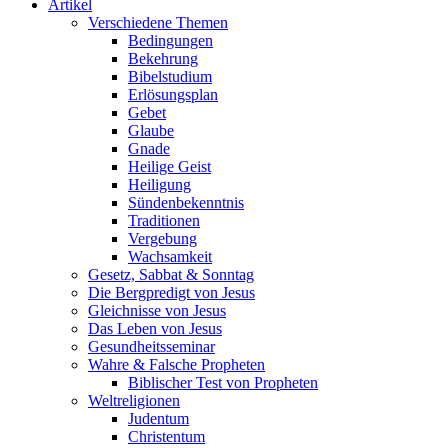
Artikel
Verschiedene Themen
Bedingungen
Bekehrung
Bibelstudium
Erlösungsplan
Gebet
Glaube
Gnade
Heilige Geist
Heiligung
Sündenbekenntnis
Traditionen
Vergebung
Wachsamkeit
Gesetz, Sabbat & Sonntag
Die Bergpredigt von Jesus
Gleichnisse von Jesus
Das Leben von Jesus
Gesundheitsseminar
Wahre & Falsche Propheten
Biblischer Test von Propheten
Weltreligionen
Judentum
Christentum