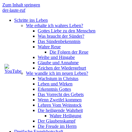
Zum Inhalt springen
der-laute-ruf
Schritte ins Leben
Wie erhalte ich wahres Leben?
Gottes Liebe zu den Menschen
Was braucht der Sünder?
Das Sündenbekenntnis
Wahre Reue
Die Folgen der Reue
Weihe und Hingabe
Glaube und Annahme
Zeichen der Wiedergeburt
Wie wandle ich im neuen Leben?
Wachstum in Christus
Leben und Wirken
Erkenntnis Gottes
Das Vorrecht des Gebets
Wenn Zweifel kommen
Lehren Vom Weinstock
Die heiligende Wahrheit
Wahre Heiligung
Der Glaubenskampf
Die Freude im Herrn
Dreifache Engelsbotschaft