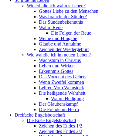
Schritte ins Leben
Wie erhalte ich wahres Leben?
Gottes Liebe zu den Menschen
Was braucht der Sünder?
Das Sündenbekenntnis
Wahre Reue
Die Folgen der Reue
Weihe und Hingabe
Glaube und Annahme
Zeichen der Wiedergeburt
Wie wandle ich im neuen Leben?
Wachstum in Christus
Leben und Wirken
Erkenntnis Gottes
Das Vorrecht des Gebets
Wenn Zweifel kommen
Lehren Vom Weinstock
Die heiligende Wahrheit
Wahre Heiligung
Der Glaubenskampf
Die Freude im Herrn
Dreifache Engelsbotschaft
Die Erste Engelsbotschaft
Zeichen des Endes 1/2
Zeichen des Endes 2/2