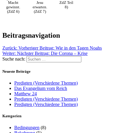
Macht
Jesu
ZdZ Teil
gewinnt.
erwarten.
8)
(ZdZ 6)
(ZdZ 7)
Beitragsnavigation
Zurück:
Vorheriger Beitrag:
Wie in den Tagen Noahs
Weiter:
Nächster Beitrag:
Die Corona – Krise
Suche nach:
Neueste Beiträge
Predigten (Verschiedene Themen)
Das Evangelium vom Reich
Matthew 24
Predigten (Verschiedene Themen)
Predigten (Verschiedene Themen)
Kategorien
Bedingungen
(8)
Bekehrung
(5)