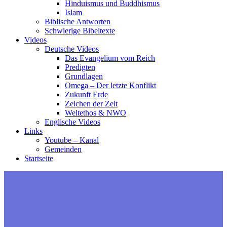
Hinduismus und Buddhismus
Islam
Biblische Antworten
Schwierige Bibeltexte
Videos
Deutsche Videos
Das Evangelium vom Reich
Predigten
Grundlagen
Omega – Der letzte Konflikt
Zukunft Erde
Zeichen der Zeit
Weltethos & NWO
Englische Videos
Links
Youtube – Kanal
Gemeinden
Startseite