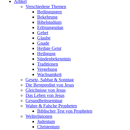
Artikel
Verschiedene Themen
Bedingungen
Bekehrung
Bibelstudium
Erlösungsplan
Gebet
Glaube
Gnade
Heilige Geist
Heiligung
Sündenbekenntnis
Traditionen
Vergebung
Wachsamkeit
Gesetz, Sabbat & Sonntag
Die Bergpredigt von Jesus
Gleichnisse von Jesus
Das Leben von Jesus
Gesundheitsseminar
Wahre & Falsche Propheten
Biblischer Test von Propheten
Weltreligionen
Judentum
Christentum