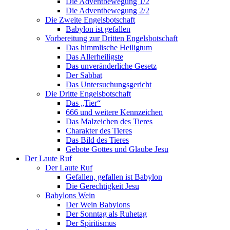
Die Adventbewegung 1/2
Die Adventbewegung 2/2
Die Zweite Engelsbotschaft
Babylon ist gefallen
Vorbereitung zur Dritten Engelsbotschaft
Das himmlische Heiligtum
Das Allerheiligste
Das unveränderliche Gesetz
Der Sabbat
Das Untersuchungsgericht
Die Dritte Engelsbotschaft
Das „Tier“
666 und weitere Kennzeichen
Das Malzeichen des Tieres
Charakter des Tieres
Das Bild des Tieres
Gebote Gottes und Glaube Jesu
Der Laute Ruf
Der Laute Ruf
Gefallen, gefallen ist Babylon
Die Gerechtigkeit Jesu
Babylons Wein
Der Wein Babylons
Der Sonntag als Ruhetag
Der Spiritismus