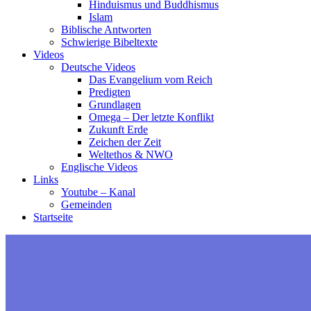
Hinduismus und Buddhismus
Islam
Biblische Antworten
Schwierige Bibeltexte
Videos
Deutsche Videos
Das Evangelium vom Reich
Predigten
Grundlagen
Omega – Der letzte Konflikt
Zukunft Erde
Zeichen der Zeit
Weltethos & NWO
Englische Videos
Links
Youtube – Kanal
Gemeinden
Startseite