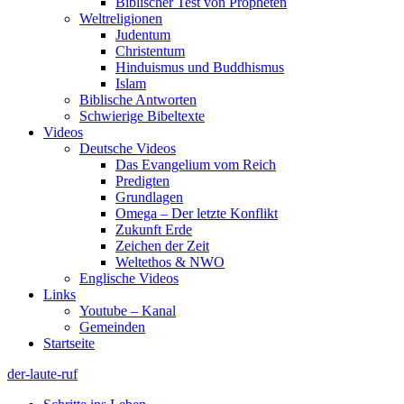
Biblischer Test von Propheten
Weltreligionen
Judentum
Christentum
Hinduismus und Buddhismus
Islam
Biblische Antworten
Schwierige Bibeltexte
Videos
Deutsche Videos
Das Evangelium vom Reich
Predigten
Grundlagen
Omega – Der letzte Konflikt
Zukunft Erde
Zeichen der Zeit
Weltethos & NWO
Englische Videos
Links
Youtube – Kanal
Gemeinden
Startseite
der-laute-ruf