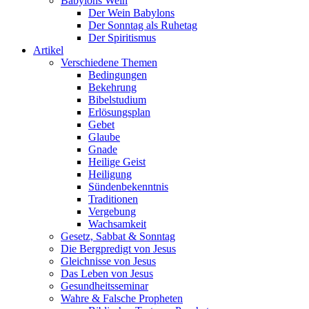
Babylons Wein
Der Wein Babylons
Der Sonntag als Ruhetag
Der Spiritismus
Artikel
Verschiedene Themen
Bedingungen
Bekehrung
Bibelstudium
Erlösungsplan
Gebet
Glaube
Gnade
Heilige Geist
Heiligung
Sündenbekenntnis
Traditionen
Vergebung
Wachsamkeit
Gesetz, Sabbat & Sonntag
Die Bergpredigt von Jesus
Gleichnisse von Jesus
Das Leben von Jesus
Gesundheitsseminar
Wahre & Falsche Propheten