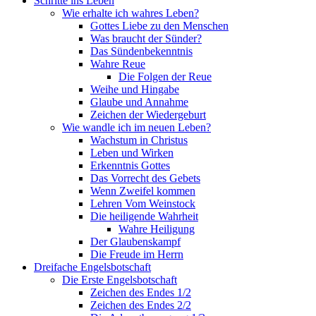
Schritte ins Leben
Wie erhalte ich wahres Leben?
Gottes Liebe zu den Menschen
Was braucht der Sünder?
Das Sündenbekenntnis
Wahre Reue
Die Folgen der Reue
Weihe und Hingabe
Glaube und Annahme
Zeichen der Wiedergeburt
Wie wandle ich im neuen Leben?
Wachstum in Christus
Leben und Wirken
Erkenntnis Gottes
Das Vorrecht des Gebets
Wenn Zweifel kommen
Lehren Vom Weinstock
Die heiligende Wahrheit
Wahre Heiligung
Der Glaubenskampf
Die Freude im Herrn
Dreifache Engelsbotschaft
Die Erste Engelsbotschaft
Zeichen des Endes 1/2
Zeichen des Endes 2/2