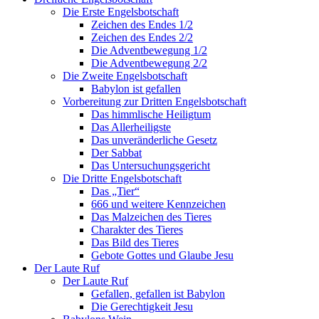
Die Erste Engelsbotschaft
Zeichen des Endes 1/2
Zeichen des Endes 2/2
Die Adventbewegung 1/2
Die Adventbewegung 2/2
Die Zweite Engelsbotschaft
Babylon ist gefallen
Vorbereitung zur Dritten Engelsbotschaft
Das himmlische Heiligtum
Das Allerheiligste
Das unveränderliche Gesetz
Der Sabbat
Das Untersuchungsgericht
Die Dritte Engelsbotschaft
Das „Tier“
666 und weitere Kennzeichen
Das Malzeichen des Tieres
Charakter des Tieres
Das Bild des Tieres
Gebote Gottes und Glaube Jesu
Der Laute Ruf
Der Laute Ruf
Gefallen, gefallen ist Babylon
Die Gerechtigkeit Jesu